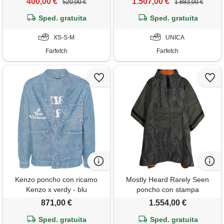
400,00 €
1.507,00 €
520,00 €
1.883,00 €
Sped. gratuita
Sped. gratuita
XS-S-M
UNICA
Farfetch
Farfetch
Kenzo poncho con ricamo
Mostly Heard Rarely Seen
Kenzo x verdy - blu
poncho con stampa
camouflage - verde
871,00 €
1.554,00 €
Sped. gratuita
Sped. gratuita