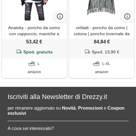
Anatoky - poncho da uomo
virblatt - poncho da uomo |
con cappuccio, maniche a
cotone | poncho invernale da
pipistrello, stile irregolare
uomo | funzione reversibile |
53,42 €
84,84 €
(taglia m a 5xl), nero , l
baja con cappuccio poncho
Sped. gratuita
caldo goa, nero, large/x-large
Sped. 13,90 €
L
L-XL
amazon
amazon
Iscriviti alla Newsletter di Drezzy.it
per rimanere aggiornato su
Novità
,
Promozioni
e
Coupon
esclusivi
A cosa sei interessato?