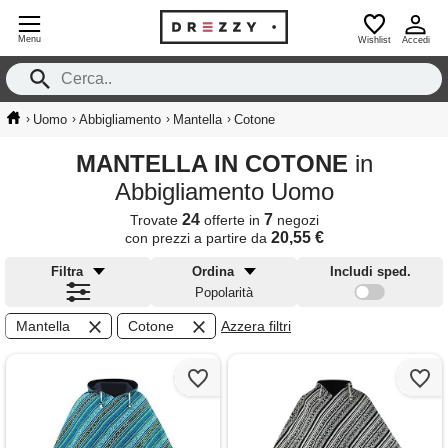
Menu
Wishlist
Accedi
›
›
›
›
Uomo
Abbigliamento
Mantella
Cotone
MANTELLA IN COTONE
in
Abbigliamento Uomo
24
7
Trovate
offerte in
negozi
20,55 €
con prezzi a partire da
Filtra
Ordina
Includi sped.
Popolarità
Mantella
Cotone
Azzera filtri