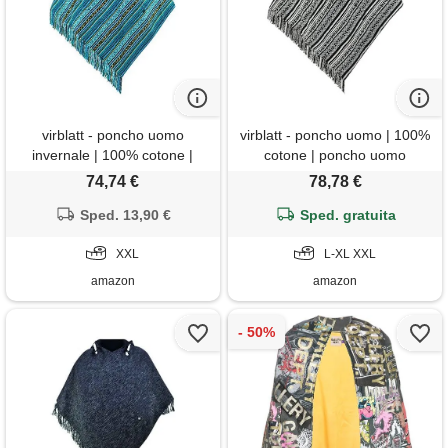
virblatt - poncho uomo
virblatt - poncho uomo | 100%
invernale | 100% cotone |
cotone | poncho uomo
coperta con cappuccio |
invernale coperta poncho pile
74,74 €
78,78 €
tabarro messicano | maxi
tabarro cappuccio poncho
taglie forti - abajo verde xxl
Sped. 13,90 €
messicano oversize - abajo
Sped. gratuita
nero l-xl
XXL
L-XL XXL
amazon
amazon