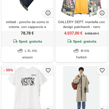
virblatt - poncho da uomo in
GALLERY DEPT. mantella con
cotone, con cappuccio e
design patchwork - nero
cappuccio, nero macchiato, l-
78,78 €
4.037,00 €
8.068,00 €
xl
Sped. gratuita
Sped. gratuita
L-XL XXL
M-XXL
amazon
Farfetch