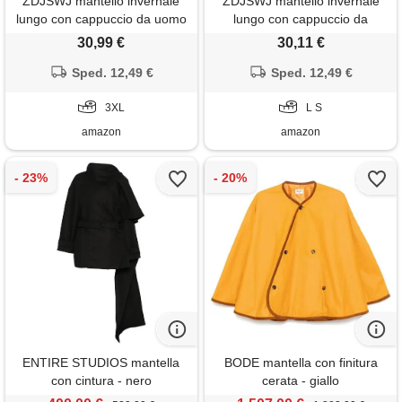
ZDJSWJ mantello invernale
ZDJSWJ mantello invernale
lungo con cappuccio da uomo
lungo con cappuccio da
parka con cappuccio imbottito
uomo, parka con cappuccio
30,99 €
30,11 €
antivento parka trapuntato in
imbottito, antivento - parka
cotone, giacca pesante, verde
Sped. 12,49 €
trapuntato in cotone, giacca
Sped. 12,49 €
militare, xxxl
pesante, nero , s
3XL
L S
amazon
amazon
ENTIRE STUDIOS mantella
BODE mantella con finitura
con cintura - nero
cerata - giallo