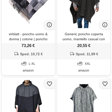
virblatt - poncho uomo &
Generic poncho coperta
donna | cotone | poncho
uomo, mantello casual con
messicano cappuccio coptera
cappuccio con coulisse orlo
73,26 €
20,55 €
autunno estate| double face |
irregolare felpa con cappuccio
tabarro eastwood -
Sped. 10,72 €
mantello cappotto caldo
Sped. 11,99 €
wanderlust patchwork l-xl
abbigliamento con cappuccio
L-XL
felpe set tinta unita testa
XXL
colore confortevole
amazon
amazon