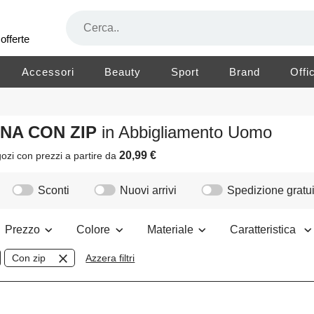
offerte
Accessori
Beauty
Sport
Brand
Offi
ANA CON ZIP
in Abbigliamento Uomo
20,99 €
ozi
con prezzi a partire da
Sconti
Nuovi arrivi
Spedizione gratui
Prezzo
Colore
Materiale
Caratteristica
Con zip
Azzera filtri