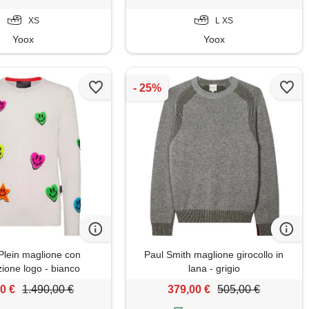
XS
L XS
Yoox
Yoox
 Plein maglione con
Paul Smith maglione girocollo in
zione logo - bianco
lana - grigio
0 €
1.490,00 €
379,00 €
505,00 €