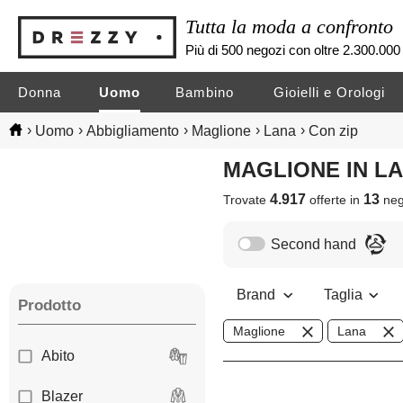
Tutta la moda a confronto
Più di 500 negozi con oltre 2.300.000 
Donna
Uomo
Bambino
Gioielli e Orologi
›
›
›
›
›
Uomo
Abbigliamento
Maglione
Lana
Con zip
MAGLIONE IN L
4.917
13
Trovate
offerte in
neg
Second hand
Brand
Taglia
Prodotto
Maglione
Lana
Abito
Blazer