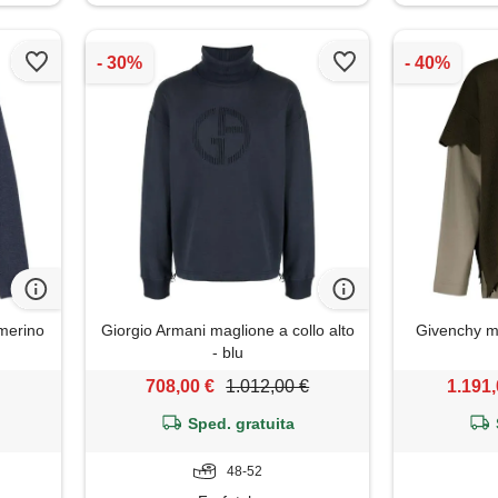
 merino
Giorgio Armani maglione a collo alto
Givenchy ma
- blu
708,00 €
1.012,00 €
1.191,
Sped. gratuita
48-52