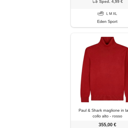
Sped. 4,99 €
L M XL
Eden Sport
Paul & Shark maglione in l
collo alto - rosso
355,00 €