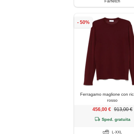
Farfetch
Polo
Shorts
Soprabito
Trench
Ferragamo maglione con ri
rosso
456,00 €
913,00 €
Sped. gratuita
L-XXL