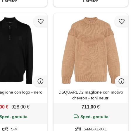
Farfetch
Farfetch
maglione con logo - nero
DSQUARED2 maglione con motivo
chevron - toni neutri
00 €
928,00 €
711,00 €
Sped. gratuita
Sped. gratuita
S-M
S-M-L-XL-XXL