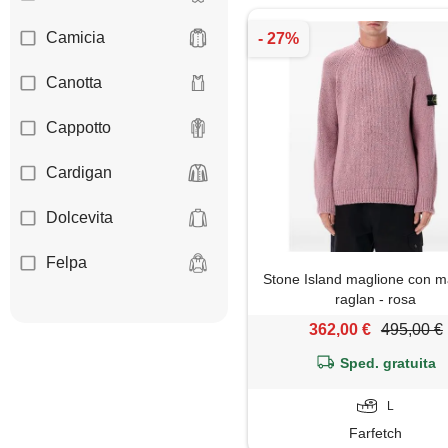
Camicia
Canotta
Cappotto
Cardigan
Dolcevita
Felpa
Stone Island maglione con m
raglan - rosa
Giacca
362,00 €
495,00 €
Giaccone
Sped. gratuita
Gilet
L
Farfetch
Giubbotto