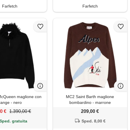
Farfetch
Farfetch
McQueen maglione con
MC2 Saint Barth maglione
range - nero
bombardino - marrone
0 €
1.390,00 €
209,00 €
Sped. gratuita
Sped. 8,00 €