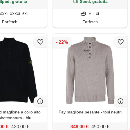
Sped. gratuita
Sped. gratuita
XXXL-XXXXL-5XL
M-L-XL
Farfetch
Farfetch
d maglione a collo alto
Fay maglione pesante - toni neutri
bottonatura - blu
00 €
430,00 €
349,00 €
450,00 €