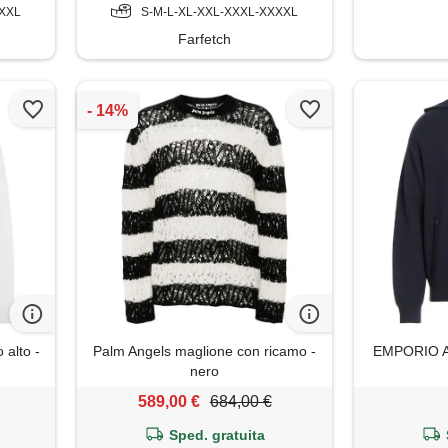
XXXL
S-M-L-XL-XXL-XXXL-XXXXL
Farfetch
 alto -
Palm Angels maglione con ricamo -
EMPORIO AR
nero
589,00 €
684,00 €
Sped. gratuita