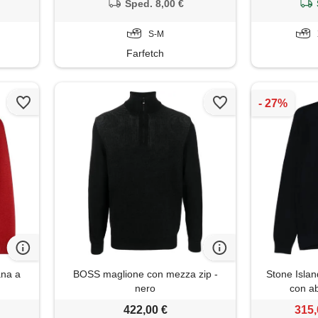
Sped. 8,00 €
S-M
Farfetch
ana a
BOSS maglione con mezza zip -
Stone Islan
nero
con ab
422,00 €
315,