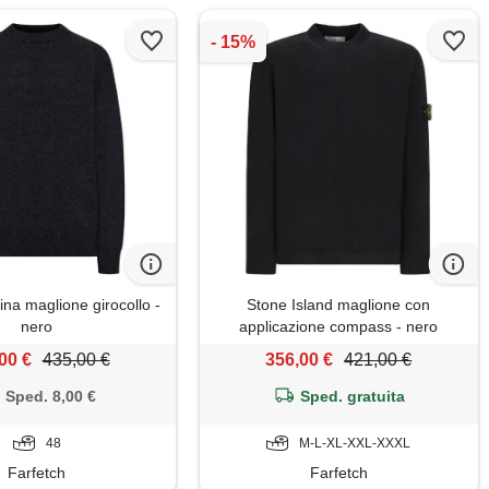
ina maglione girocollo -
Stone Island maglione con
nero
applicazione compass - nero
00 €
435,00 €
356,00 €
421,00 €
Sped. 8,00 €
Sped. gratuita
48
M-L-XL-XXL-XXXL
Farfetch
Farfetch