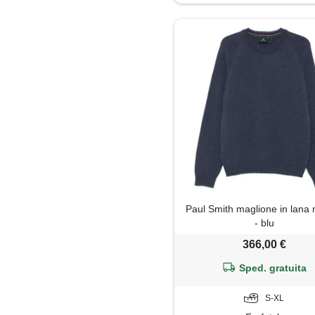
Impermeabile
Jeans
Maglia
Maglietta
Maglione
Mantella
Paul Smith maglione in lana
Pantaloni
- blu
366,00 €
Pantaloni capri
Sped. gratuita
Parka
S-XL
Piumino