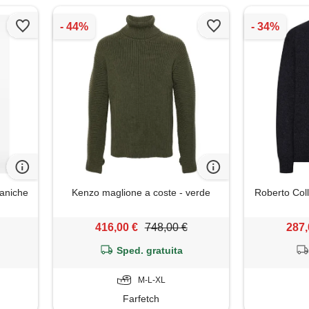
aniche
Kenzo maglione a coste - verde
Roberto Coll
416,00 €
748,00 €
287,
Sped. gratuita
M-L-XL
Farfetch