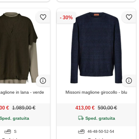
glione in lana - verde
Missoni maglione girocollo - blu
00 €
1.989,00 €
413,00 €
590,00 €
Sped. gratuita
Sped. gratuita
S
46-48-50-52-54