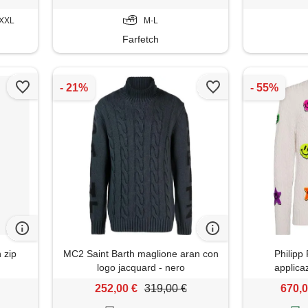
XXXL
M-L
Farfetch
 zip
MC2 Saint Barth maglione aran con
Philipp
logo jacquard - nero
applica
252,00 €
319,00 €
670,0