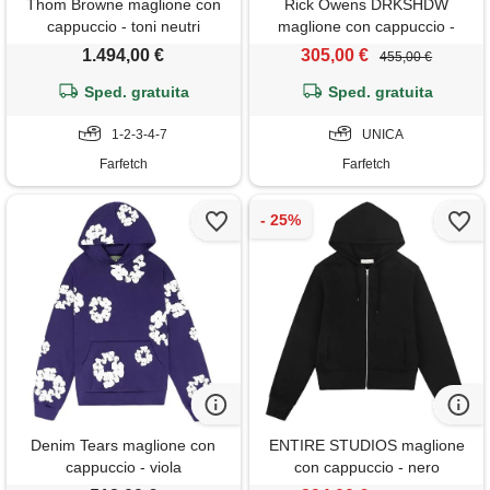
Thom Browne maglione con
Rick Owens DRKSHDW
cappuccio - toni neutri
maglione con cappuccio -
nero
1.494,00 €
305,00 €
455,00 €
Sped. gratuita
Sped. gratuita
1-2-3-4-7
UNICA
Farfetch
Farfetch
Denim Tears maglione con
ENTIRE STUDIOS maglione
cappuccio - viola
con cappuccio - nero