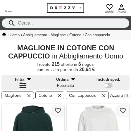
Menu
Wishlist
Accedi
›
›
›
›
›
Uomo
Abbigliamento
Maglione
Cotone
Con cappuccio
MAGLIONE IN COTONE CON
CAPPUCCIO
in Abbigliamento Uomo
215
6
Trovate
offerte in
negozi
20,64 €
con prezzi a partire da
Filtra
Ordina
Includi sped.
Popolarità
Maglione
Cotone
Con cappuccio
Azzera filtri