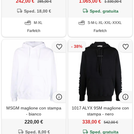
242,00 €
1.065,00 €
285,00 €
1.330,00 €
Sped. 18,00 €
Sped. gratuita
M-XL
S-M-L-XL-XXL-XXXL
Farfetch
Farfetch
MSGM maglione con stampa
1017 ALYX 9SM maglione con
- bianco
stampa - nero
220,00 €
338,00 €
542,00 €
Sped. 8,00 €
Sped. gratuita