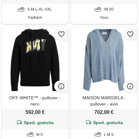
S-M-L-XL-XXL
48 50
Farfetch
Yoox
OFF-WHITE™ - pullover -
MAISON MARGIELA -
nero
pullover - avio
592,00 €
702,00 €
Sped. gratuita
Sped. gratuita
M S
L M S