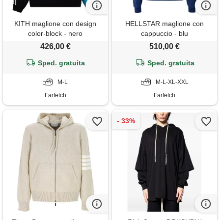
KITH maglione con design
HELLSTAR maglione con
color-block - nero
cappuccio - blu
426,00 €
510,00 €
Sped. gratuita
Sped. gratuita
M-L
M-L-XL-XXL
Farfetch
Farfetch