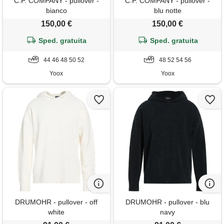
C.P. COMPANY - pullover -
C.P. COMPANY - pullover -
bianco
blu notte
150,00 €
150,00 €
Sped. gratuita
Sped. gratuita
44 46 48 50 52
48 52 54 56
Yoox
Yoox
DRUMOHR - pullover - off
DRUMOHR - pullover - blu
white
navy