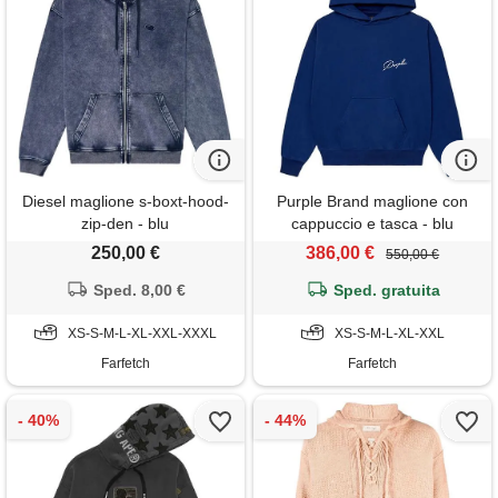
Diesel maglione s-boxt-hood-
Purple Brand maglione con
zip-den - blu
cappuccio e tasca - blu
250,00 €
386,00 €
550,00 €
Sped. 8,00 €
Sped. gratuita
XS-S-M-L-XL-XXL-XXXL
XS-S-M-L-XL-XXL
Farfetch
Farfetch