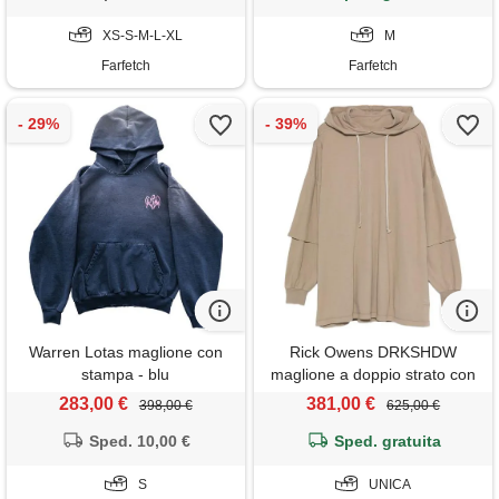
XS-S-M-L-XL
M
Farfetch
Farfetch
Warren Lotas maglione con
Rick Owens DRKSHDW
stampa - blu
maglione a doppio strato con
cappuccio - toni neutri
283,00 €
381,00 €
398,00 €
625,00 €
Sped. 10,00 €
Sped. gratuita
S
UNICA