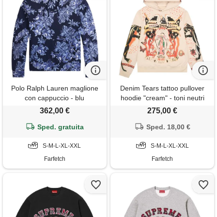
Polo Ralph Lauren maglione
Denim Tears tattoo pullover
con cappuccio - blu
hoodie "cream" - toni neutri
362,00 €
275,00 €
Sped. gratuita
Sped. 18,00 €
S-M-L-XL-XXL
S-M-L-XL-XXL
Farfetch
Farfetch