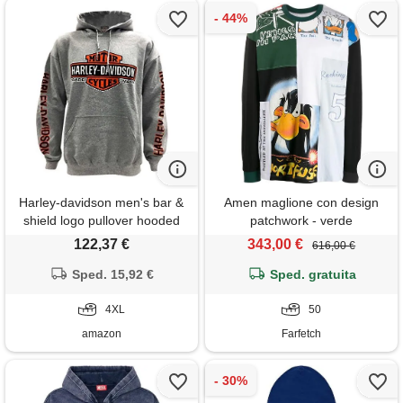
Harley-davidson men's bar &
Amen maglione con design
shield logo pullover hooded
patchwork - verde
sweatshirt, gray
122,37 €
343,00 €
616,00 €
Sped. 15,92 €
Sped. gratuita
4XL
50
amazon
Farfetch