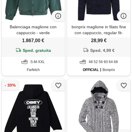
Balenciaga maglione con
bonprix maglione in filato fine
cappuccio - verde
con cappuccio, regular fit-
rosso
1.867,00 €
28,99 €
Sped. gratuita
Sped. 4,99 €
S-M-XXL
48 52 56 60 64 68
Farfetch
OFFICIAL
Bonprix