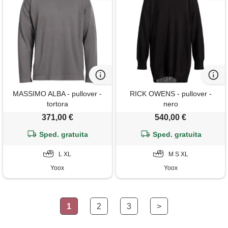
MASSIMO ALBA - pullover -
RICK OWENS - pullover -
tortora
nero
371,00 €
540,00 €
Sped. gratuita
Sped. gratuita
L XL
M S XL
Yoox
Yoox
1
2
3
>