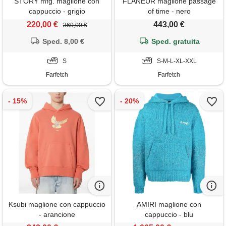
STORY mfg. maglione con
FLÂNEUR maglione passage
cappuccio - grigio
of time - nero
220,00 €
443,00 €
360,00 €
Sped. 8,00 €
Sped. gratuita
S
S-M-L-XL-XXL
Farfetch
Farfetch
Ksubi maglione con cappuccio
AMIRI maglione con
- arancione
cappuccio - blu