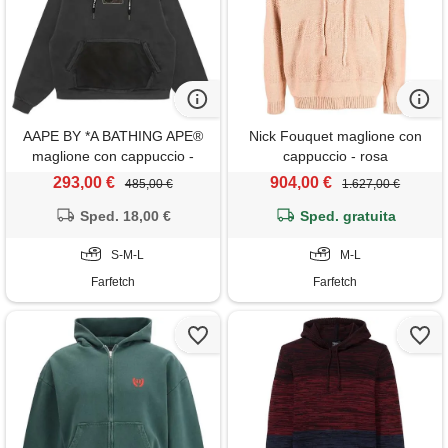
AAPE BY *A BATHING APE®
Nick Fouquet maglione con
maglione con cappuccio -
cappuccio - rosa
grigio
293,00 €
904,00 €
485,00 €
1.627,00 €
Sped. 18,00 €
Sped. gratuita
S-M-L
M-L
Farfetch
Farfetch