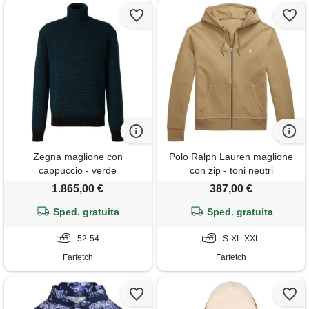
Zegna maglione con
Polo Ralph Lauren maglione
cappuccio - verde
con zip - toni neutri
1.865,00 €
387,00 €
Sped. gratuita
Sped. gratuita
52-54
S-XL-XXL
Farfetch
Farfetch