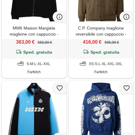
MM6 Maison Margiela
C.P. Company maglione
maglione con cappuccio -
reversibile con cappuccio -
nero
verde
363,00 €
416,00 €
550,00 €
595,00 €
Sped. gratuita
Sped. gratuita
S-M-L-XL-XXL
XS-S-L-XL-XXL-3XL
Farfetch
Farfetch