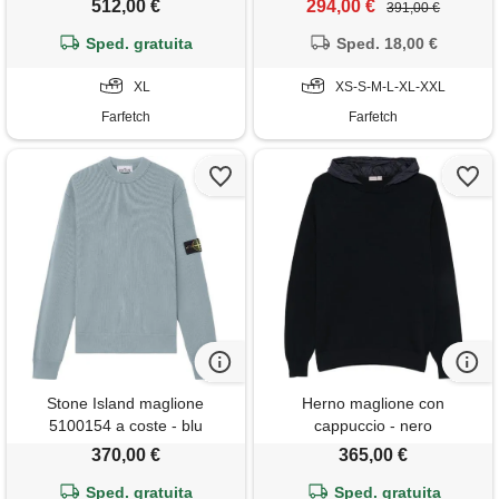
512,00 €
294,00 €
391,00 €
Sped. gratuita
Sped. 18,00 €
XL
XS-S-M-L-XL-XXL
Farfetch
Farfetch
Stone Island maglione
Herno maglione con
5100154 a coste - blu
cappuccio - nero
370,00 €
365,00 €
Sped. gratuita
Sped. gratuita