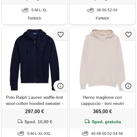
S-M-L-XL
48-50-52-54
Farfetch
Farfetch
Polo Ralph Lauren waffle-knit
Herno maglione con
wool-cotton hooded sweater -
cappuccio - toni neutri
blu
297,00 €
365,00 €
Sped. 10,00 €
Sped. gratuita
S-M-L-XL-XXL
46-48-50-52-54-56