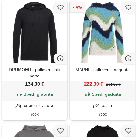
DRUMOHR - pullover - blu
MARNI - pullover - magenta
notte
134,00 €
222,00 €
231,00 €
Sped. gratuita
Sped. gratuita
46 48 50 52 54 56
48 50
Yoox
Yoox