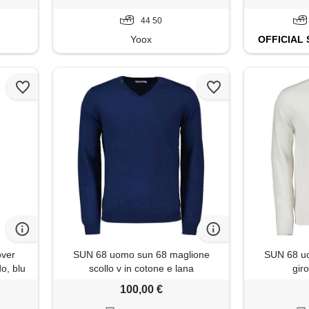
44 50
Yoox
OFFICIAL
over
SUN 68 uomo sun 68 maglione
SUN 68 u
do, blu
scollo v in cotone e lana
gir
100,00 €