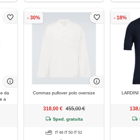
ne da
Commas pullover polo oversize
LARDINI -
te a
100%
318,00 €
455,00 €
138,
Sped. gratuita
IT 46 IT 50 IT 52