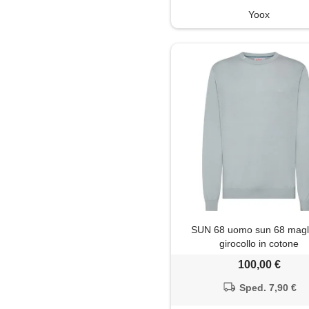
Yoox
SUN 68 uomo sun 68 magl
girocollo in cotone
100,00 €
Sped. 7,90 €