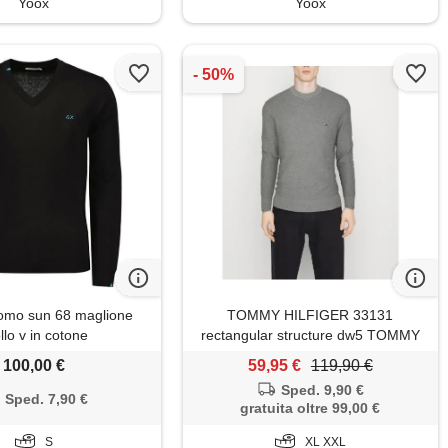
Yoox
Yoox
omo sun 68 maglione
TOMMY HILFIGER 33131
llo v in cotone
rectangular structure dw5 TOMMY
HILFIGER, grigio
100,00 €
59,95 €
119,90 €
Sped. 9,90 €
Sped. 7,90 €
gratuita oltre 99,00 €
S
XL XXL