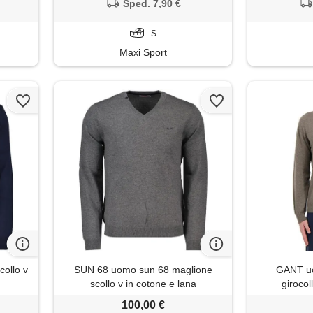
Sped. 7,90 €
S
Maxi Sport
ollo v
SUN 68 uomo sun 68 maglione
GANT uo
scollo v in cotone e lana
girocol
100,00 €