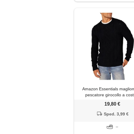
Maglia
Maglietta
Maglione
Mantella
Pantaloni
Pantaloni capri
Amazon Essentials maglio
Parka
pescatore girocollo a cos
manica lunga in cotone 
19,80 €
Piumino
uomo, nero, xl
Sped. 3,99 €
Polo
--
Salopette