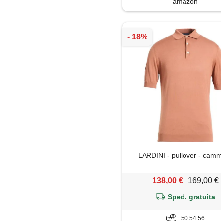
amazon
Shorts
Soprabito
Trench
LARDINI - pullover - camm
138,00 €
169,00 €
Sped. gratuita
50 54 56