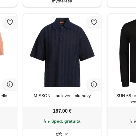
mytheresa
ello
MISSONI - pullover - blu navy
SUN 68 u
sco
187,00 €
Sped. gratuita
M