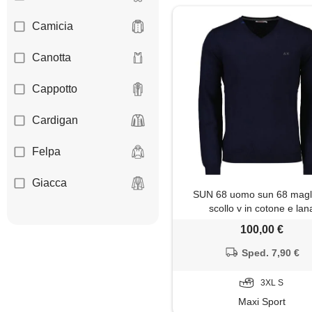
Camicia
Canotta
Cappotto
Cardigan
Felpa
Giacca
SUN 68 uomo sun 68 magl
scollo v in cotone e lan
Gilet
100,00 €
Giubbotto
Sped. 7,90 €
Impermeabile
3XL S
Maxi Sport
Jeans