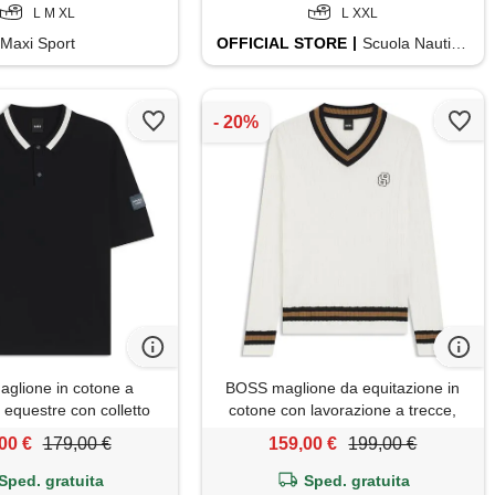
L M XL
L XXL
Maxi Sport
OFFICIAL
STORE
Scuola Nautica Italiana
glione in cotone a
BOSS maglione da equitazione in
 equestre con colletto
cotone con lavorazione a trecce,
lo, blu scuro
colore neutro
00 €
179,00 €
159,00 €
199,00 €
Sped. gratuita
Sped. gratuita