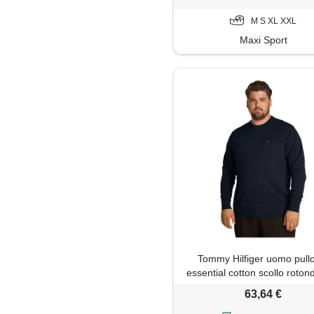
M S XL XXL
Maxi Sport
Tommy Hilfiger uomo pull
essential cotton scollo roton
(desert sky), 3xl
63,64 €