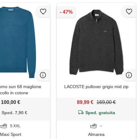
omo sun 68 maglione
LACOSTE pullover grigio mid zip
ocollo in cotone
100,00 €
89,99 €
169,00 €
Sped. 7,90 €
Sped. gratuita
S XXL
--
Maxi Sport
Almarea