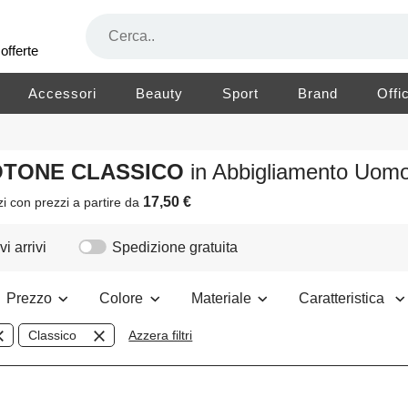
offerte
Accessori
Beauty
Sport
Brand
Offi
COTONE CLASSICO
in Abbigliamento Uom
17,50 €
zi
con prezzi a partire da
i arrivi
Spedizione gratuita
Prezzo
Colore
Materiale
Caratteristica
Classico
Azzera filtri