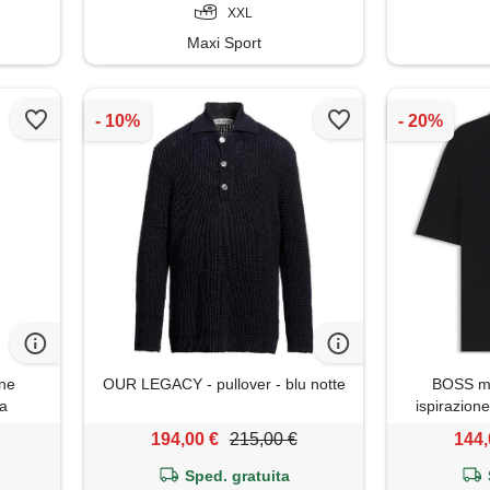
XXL
Maxi Sport
ne
OUR LEGACY - pullover - blu notte
BOSS ma
na
ispirazione
po
194,00 €
215,00 €
144,
Sped. gratuita