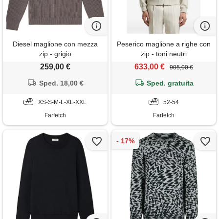
Diesel maglione con mezza
Peserico maglione a righe con
zip - grigio
zip - toni neutri
259,00 €
633,00 €
905,00 €
Sped. 18,00 €
Sped. gratuita
XS-S-M-L-XL-XXL
52-54
Farfetch
Farfetch