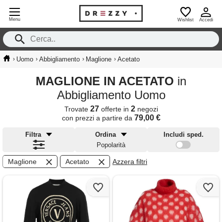
Menu
Wishlist
Accedi
›
›
›
›
Uomo
Abbigliamento
Maglione
Acetato
MAGLIONE IN ACETATO
in
Abbigliamento Uomo
27
2
Trovate
offerte in
negozi
79,00 €
con prezzi a partire da
Filtra
Ordina
Includi sped.
Popolarità
Maglione
Acetato
Azzera filtri