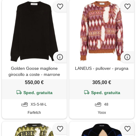
Golden Goose maglione
LANEUS - pullover - prugna
girocollo a coste - marrone
550,00 €
305,00 €
Sped. gratuita
Sped. gratuita
XS-S-M-L
48
Farfetch
Yoox