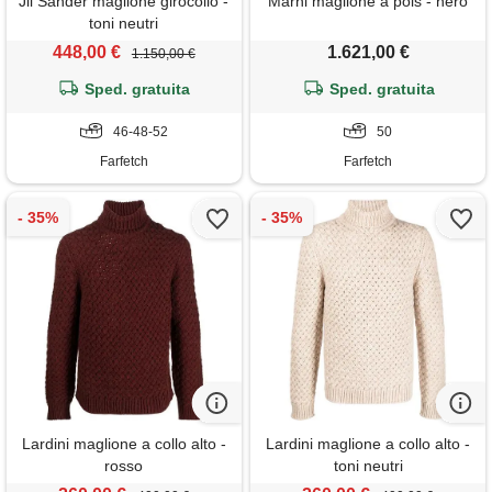
Jil Sander maglione girocollo -
Marni maglione a pois - nero
toni neutri
448,00 €
1.621,00 €
1.150,00 €
Sped. gratuita
Sped. gratuita
46-48-52
50
Farfetch
Farfetch
Lardini maglione a collo alto -
Lardini maglione a collo alto -
rosso
toni neutri