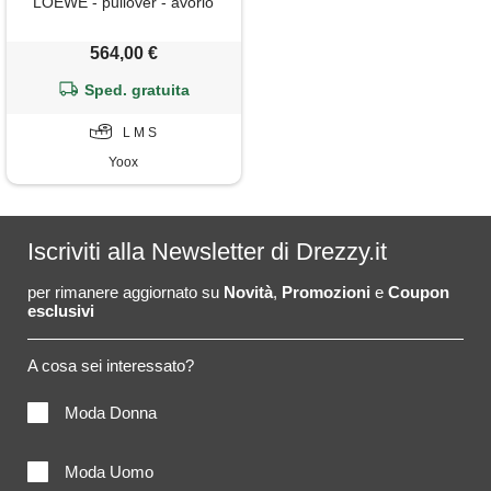
LOEWE - pullover - avorio
564,00 €
Sped. gratuita
L M S
Yoox
Iscriviti alla Newsletter di Drezzy.it
per rimanere aggiornato su
Novità
,
Promozioni
e
Coupon
esclusivi
A cosa sei interessato?
Moda Donna
Moda Uomo