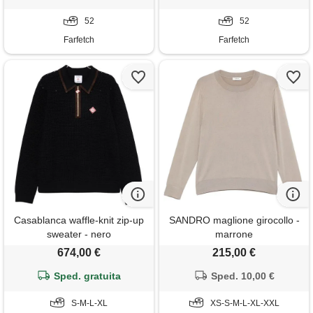
52
52
Farfetch
Farfetch
Casablanca waffle-knit zip-up
SANDRO maglione girocollo -
sweater - nero
marrone
674,00 €
215,00 €
Sped. gratuita
Sped. 10,00 €
S-M-L-XL
XS-S-M-L-XL-XXL