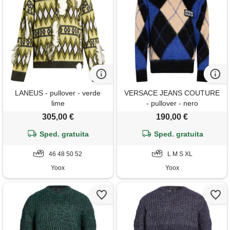
LANEUS - pullover - verde
VERSACE JEANS COUTURE
lime
- pullover - nero
305,00 €
190,00 €
Sped. gratuita
Sped. gratuita
46 48 50 52
L M S XL
Yoox
Yoox