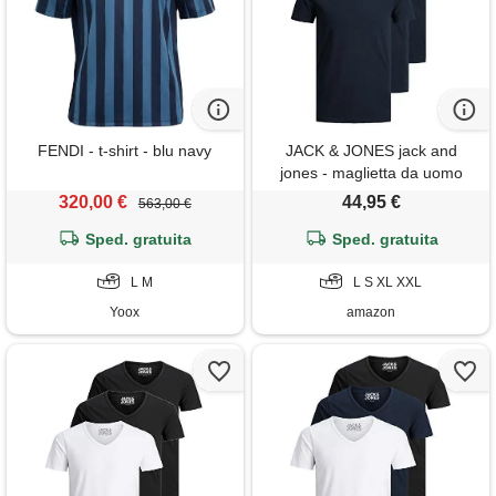
FENDI - t-shirt - blu navy
JACK & JONES jack and
jones - maglietta da uomo
basic con scollo a v,
320,00 €
44,95 €
563,00 €
confezione da 3, tinta unita,
Sped. gratuita
slim fit, in bianco, nero, blu,
Sped. gratuita
grigio, blu, s
L M
L S XL XXL
Yoox
amazon