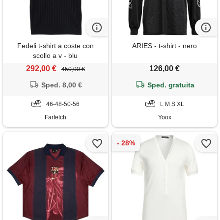
Fedeli t-shirt a coste con
ARIES - t-shirt - nero
scollo a v - blu
292,00 €
126,00 €
450,00 €
Sped. 8,00 €
Sped. gratuita
46-48-50-56
L M S XL
Farfetch
Yoox