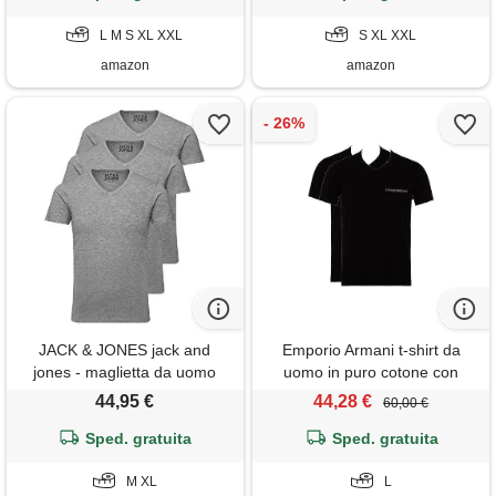
grigio, m
grigio, bianco, s
L M S XL XXL
S XL XXL
amazon
amazon
JACK & JONES jack and
Emporio Armani t-shirt da
jones - maglietta da uomo
uomo in puro cotone con
basic con scollo a v,
scollo a v, confezione da 2,
44,95 €
44,28 €
60,00 €
confezione da 3, tinta unita,
nera, l
slim fit, in bianco, nero, blu,
Sped. gratuita
Sped. gratuita
grigio, grigio. , xl
M XL
L