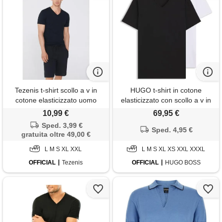
Tezenis t-shirt scollo a v in
HUGO t-shirt in cotone
cotone elasticizzato uomo
elasticizzato con scollo a v in
nero
confezione da due, bianco /
10,99 €
69,95 €
nero
Sped. 3,99 €
Sped. 4,95 €
gratuita oltre 49,00 €
L M S XL XXL
L M S XL XS XXL XXXL
OFFICIAL
Tezenis
OFFICIAL
HUGO BOSS