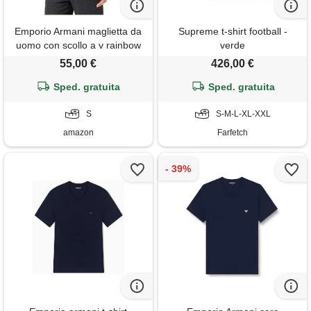
Emporio Armani maglietta da
Supreme t-shirt football -
uomo con scollo a v rainbow
verde
logo, nero, s
55,00 €
426,00 €
Sped. gratuita
Sped. gratuita
S
S-M-L-XL-XXL
amazon
Farfetch