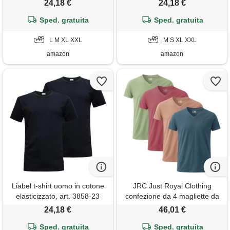
24,18 €
24,18 €
m
Sped. gratuita
Sped. gratuita
L M XL XXL
M S XL XXL
amazon
amazon
Liabel t-shirt uomo in cotone
JRC Just Royal Clothing
elasticizzato, art. 3858-23
confezione da 4 magliette da
girocollo, pacco da 2, nero xl
uomo con scollo a v a
24,18 €
46,01 €
maniche corte, l
Sped. gratuita
Sped. gratuita