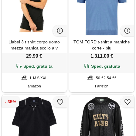
Liabel 3 t shirt corpo uomo
TOM FORD t-shirt a maniche
mezza manica scollo a v
corte - blu
100% cotone art. 03828/53 (it,
29,99 €
1.311,00 €
testo, xxl, regular, regular, 3
pezzi nero)
Sped. gratuita
Sped. gratuita
L M S XXL
50-52-54-56
amazon
Farfetch