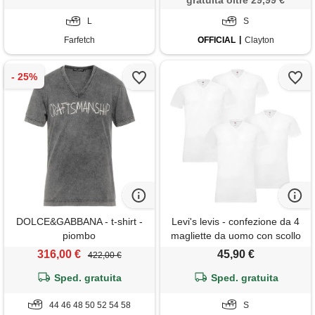
gratuita oltre 29,99 €
L
S
Farfetch
OFFICIAL
Clayton
DOLCE&GABBANA - t-shirt -
Levi's levis - confezione da 4
piombo
magliette da uomo con scollo
a v, 300 - bianco, s
316,00 €
45,90 €
422,00 €
Sped. gratuita
Sped. gratuita
44 46 48 50 52 54 58
S