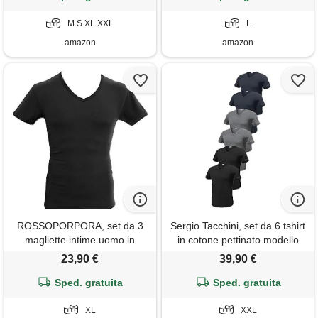
M S XL XXL
L
amazon
amazon
ROSSOPORPORA, set da 3
Sergio Tacchini, set da 6 tshirt
magliette intime uomo in
in cotone pettinato modello
cotone elasticizzato modello
collo a v. Assortito 7
23,90 €
39,90 €
collo a v. Nero xl/6
Sped. gratuita
Sped. gratuita
XL
XXL