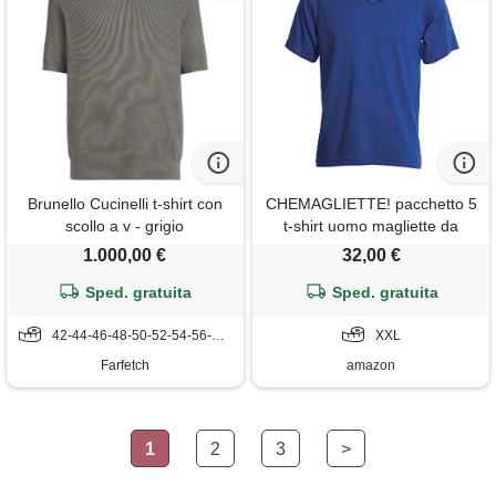
Brunello Cucinelli t-shirt con
CHEMAGLIETTE! pacchetto 5
scollo a v - grigio
t-shirt uomo magliette da
lavoro scollo v payper v-neck
1.000,00 €
32,00 €
prezzo stock, colore: 5x royal,
Sped. gratuita
Sped. gratuita
taglia: xxl
42-44-46-48-50-52-54-56-58-60
XXL
Farfetch
amazon
1
2
3
>