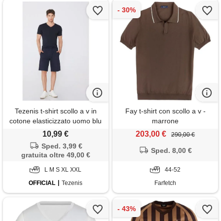
Tezenis t-shirt scollo a v in
Fay t-shirt con scollo a v -
cotone elasticizzato uomo blu
marrone
10,99 €
203,00 €
290,00 €
Sped. 3,99 €
Sped. 8,00 €
gratuita oltre 49,00 €
L M S XL XXL
44-52
OFFICIAL
Tezenis
Farfetch