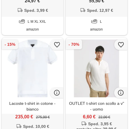
24,97 €
55,50 €
morbidezza e traspirabilità | t
shirt uomo ideale per tutte le
Sped. 3,99 €
Sped. 12,97 €
attività (it, testo, xl, regular,
regular, 3 pz bianco - scollo a
L M XL XXL
L
v)
amazon
amazon
Lacoste t-shirt in cotone -
OUTLET t-shirt con scollo a v"
bianco
- uomo
235,00 €
6,60 €
275,00 €
22,00 €
Sped. 3,95 €
Sped. 10,00 €