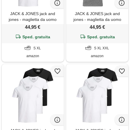
JACK & JONES jack and
JACK & JONES jack and
jones - maglietta da uomo
jones - maglietta da uomo
basic con scollo a v,
basic con scollo a v,
44,95 €
44,95 €
confezione da 3, tinta unita,
confezione da 3, tinta unita,
slim fit, in bianco, nero, blu,
Sped. gratuita
slim fit, in bianco, nero, blu,
Sped. gratuita
grigio, s
grigio, xxl
S XL
S XL XXL
amazon
amazon