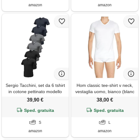
amazon
amazon
Sergio Tacchini, set da 6 tshirt
Hom classic tee-shirt v neck,
in cotone pettinato modello
vestaglia uomo, bianco (blanc
collo a v. Assortito 3
0003), large
39,90 €
38,00 €
Sped. gratuita
Sped. gratuita
S
L
amazon
amazon