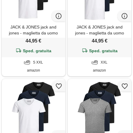
JACK & JONES jack and
JACK & JONES jack and
jones - maglietta da uomo
jones - maglietta da uomo
basic con scollo a v,
basic con scollo a v,
44,95 €
44,95 €
confezione da 3, tinta unita,
confezione da 3, tinta unita,
slim fit, in bianco, nero, blu,
Sped. gratuita
slim fit, in bianco, nero, blu,
Sped. gratuita
grigio, xxl
grigio, xxl
S XXL
XXL
amazon
amazon