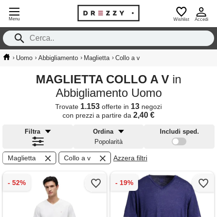
Menu
Wishlist
Accedi
›
›
›
›
Uomo
Abbigliamento
Maglietta
Collo a v
MAGLIETTA COLLO A V
in
Abbigliamento Uomo
1.153
13
Trovate
offerte in
negozi
2,40 €
con prezzi a partire da
Filtra
Ordina
Includi sped.
Popolarità
Maglietta
Collo a v
Azzera filtri