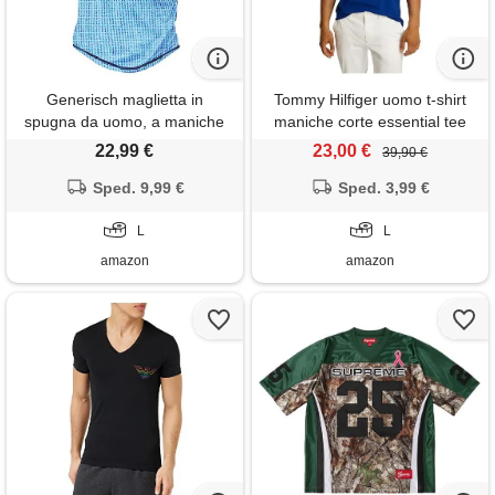
Generisch maglietta in
Tommy Hilfiger uomo t-shirt
spugna da uomo, a maniche
maniche corte essential tee
corte, estiva, casual, da
con scollo a v, blu (wedge
22,99 €
23,00 €
39,90 €
uomo, in seta, azzurro, l
blue), l
Sped. 9,99 €
Sped. 3,99 €
L
L
amazon
amazon