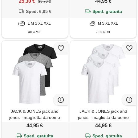
25,30 €
44,95 €
39,70 €
bianca grigia nera dalla 3 alla
confezione da 3, tinta unita,
7 (bianco, 5)
Sped. 6,95 €
slim fit, in bianco, nero, blu,
Sped. gratuita
grigio, nero , xxl
L M S XL XXL
M S XL XXL
amazon
amazon
JACK & JONES jack and
JACK & JONES jack and
jones - maglietta da uomo
jones - maglietta da uomo
basic con scollo a v,
basic con scollo a v,
44,95 €
44,95 €
confezione da 3, tinta unita,
confezione da 3, tinta unita,
slim fit, in bianco, nero, blu,
Sped. gratuita
slim fit, in bianco, nero, blu,
Sped. gratuita