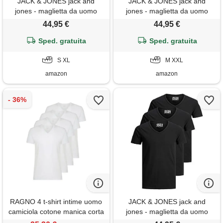
JACK & JONES jack and
JACK & JONES jack and
jones - maglietta da uomo
jones - maglietta da uomo
basic con scollo a v,
basic con scollo a v,
44,95 €
44,95 €
confezione da 3, tinta unita,
confezione da 3, tinta unita,
slim fit, in bianco, nero, blu,
Sped. gratuita
slim fit, in bianco, nero, blu,
Sped. gratuita
grigio, xl
grigio, xxl
S XL
M XXL
amazon
amazon
RAGNO 4 t-shirt intime uomo
JACK & JONES jack and
camiciola cotone manica corta
jones - maglietta da uomo
scollov sport art. 601418
basic con scollo a v,