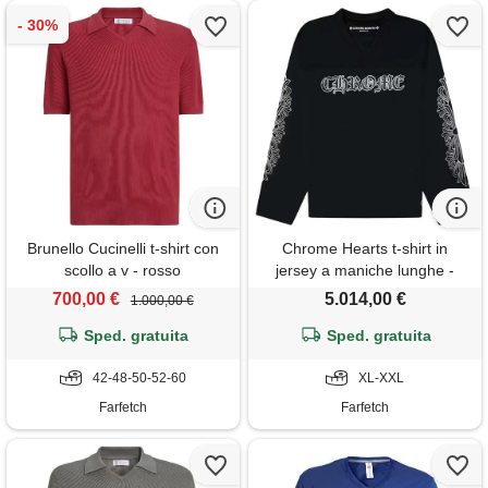
Brunello Cucinelli t-shirt con
Chrome Hearts t-shirt in
scollo a v - rosso
jersey a maniche lunghe -
nero
700,00 €
5.014,00 €
1.000,00 €
Sped. gratuita
Sped. gratuita
42-48-50-52-60
XL-XXL
Farfetch
Farfetch