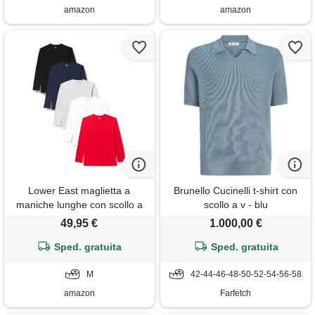
amazon
amazon
Lower East maglietta a
Brunello Cucinelli t-shirt con
maniche lunghe con scollo a
scollo a v - blu
v, uomo, rosso (confezione da
49,95 €
1.000,00 €
5), m
Sped. gratuita
Sped. gratuita
M
42-44-46-48-50-52-54-56-58
amazon
Farfetch