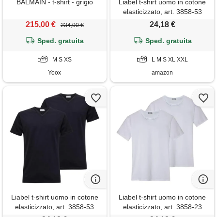
BALMAIN - t-shirt - grigio
Liabel t-shirt uomo in cotone
elasticizzato, art. 3858-53
scollo a v, pacco da 2, bianco
215,00 €
24,18 €
234,00 €
m
Sped. gratuita
Sped. gratuita
M S XS
L M S XL XXL
Yoox
amazon
Liabel t-shirt uomo in cotone
Liabel t-shirt uomo in cotone
elasticizzato, art. 3858-53
elasticizzato, art. 3858-23
scollo a v, pacco da 2, nero l
girocollo, pacco da 2, bianco