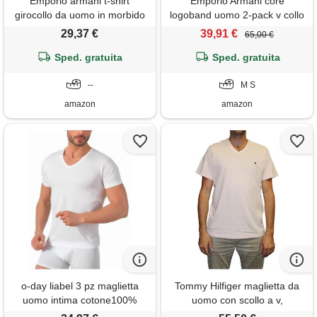
Emporio armani t-shirt
Emporio Armani core
girocollo da uomo in morbido
logoband uomo 2-pack v collo
modal blu m
t-shirt blu s regolare, blu
29,37 €
39,91 €
65,00 €
armani/blu armani, s
Sped. gratuita
Sped. gratuita
--
M S
amazon
amazon
o-day liabel 3 pz maglietta
Tommy Hilfiger maglietta da
uomo intima cotone100%
uomo con scollo a v,
premium comfort. Fit |
primrose, l