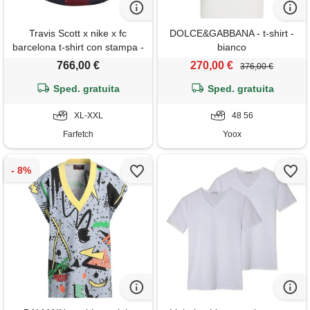
Travis Scott x nike x fc
DOLCE&GABBANA - t-shirt -
barcelona t-shirt con stampa -
bianco
rosso
766,00 €
270,00 €
376,00 €
Sped. gratuita
Sped. gratuita
XL-XXL
48 56
Farfetch
Yoox