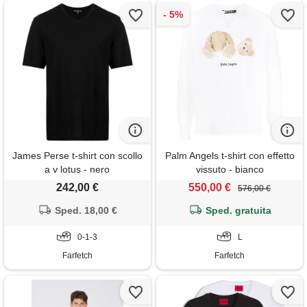
James Perse t-shirt con scollo
Palm Angels t-shirt con effetto
a v lotus - nero
vissuto - bianco
242,00 €
550,00 €
576,00 €
Sped. 18,00 €
Sped. gratuita
0-1-3
L
Farfetch
Farfetch