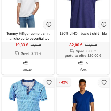
Tommy Hilfiger uomo t-shirt
120% LINO - basic t-shirt - blu
maniche corte essential tee
con scollo a v, bianco (white),
19,33 €
82,00 €
39,90 €
101,00 €
xl
Sped. 6,00 €
Sped. 2,99 €
gratuita oltre 120,00 €
--
S
amazon
Yoox