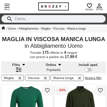
Menu
Wishlist
Accedi
›
›
›
›
›
Uomo
Abbigliamento
Maglia
Viscosa
Manica lunga
MAGLIA IN VISCOSA MANICA LUNGA
in Abbigliamento Uomo
175
4
Trovate
offerte in
negozi
17,99 €
con prezzi a partire da
Filtra
Ordina
Includi sped.
Popolarità
Maglia
Viscosa
Manica lunga
Azzera filtri