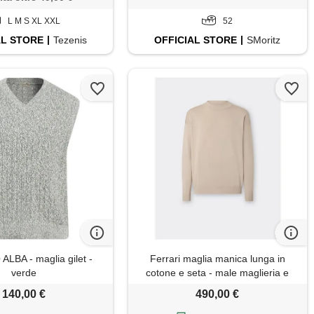
L M S XL XXL
52
AL
STORE
Tezenis
OFFICIAL
STORE
SMoritz
LBA - maglia gilet -
Ferrari maglia manica lunga in
verde
cotone e seta - male maglieria e
felpe ecru
140,00 €
490,00 €