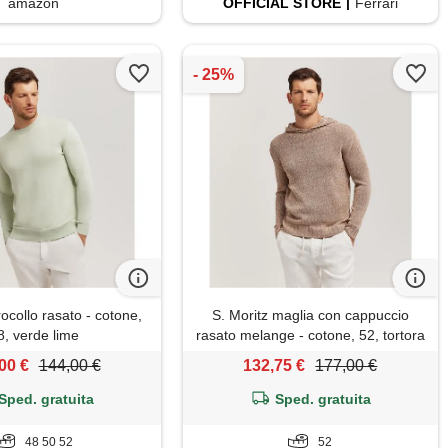
amazon
OFFICIAL
STORE
Ferrari
rocollo rasato - cotone,
S. Moritz maglia con cappuccio
8, verde lime
rasato melange - cotone, 52, tortora
00 €
144,00 €
132,75 €
177,00 €
Sped. gratuita
Sped. gratuita
48 50 52
52