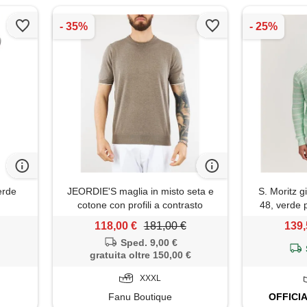
erde
JEORDIE'S maglia in misto seta e
S. Moritz g
cotone con profili a contrasto
48, verde p
jeordie's
118,00 €
181,00 €
139,
Sped. 9,00 €
gratuita oltre 150,00 €
XXXL
Fanu Boutique
OFFICI