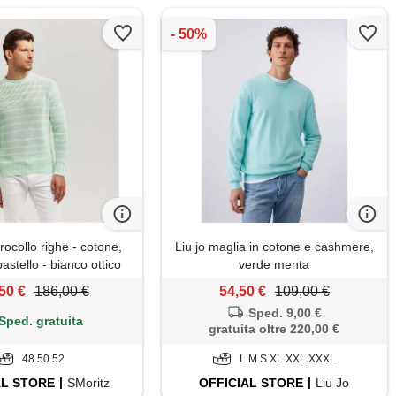
irocollo righe - cotone,
Liu jo maglia in cotone e cashmere,
astello - bianco ottico
verde menta
50 €
186,00 €
54,50 €
109,00 €
Sped. 9,00 €
Sped. gratuita
gratuita oltre 220,00 €
48 50 52
L M S XL XXL XXXL
AL
STORE
SMoritz
OFFICIAL
STORE
Liu Jo