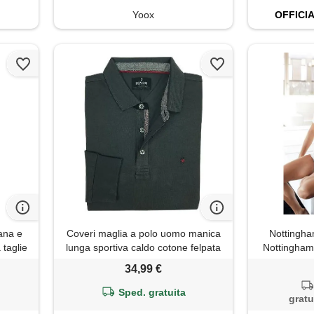
Yoox
OFFICI
ana e
Coveri maglia a polo uomo manica
Nottingh
 taglie
lunga sportiva caldo cotone felpata
Nottingham
xl it
jersey blu (grigio)
34,99 €
Sped. gratuita
gratu