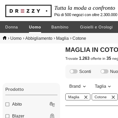
Tutta la moda a confronto
Più di 500 negozi con oltre 2.300.000 
Donna
Uomo
Bambino
Gioielli e Orologi
›
›
›
›
Uomo
Abbigliamento
Maglia
Cotone
MAGLIA IN CO
1.263
35
Trovate
offerte in
neg
Sconti
Nuov
Brand
Taglia
Prodotto
Maglia
Cotone
Abito
Blazer