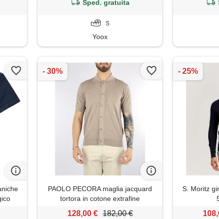
Sped. gratuita
S
Yoox
aniche
PAOLO PECORA maglia jacquard
S. Moritz gi
gico
tortora in cotone extrafine
128,00 €
182,00 €
108,