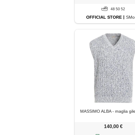
48 50 52
OFFICIAL
STORE
SMor
MASSIMO ALBA - maglia gilet
140,00 €