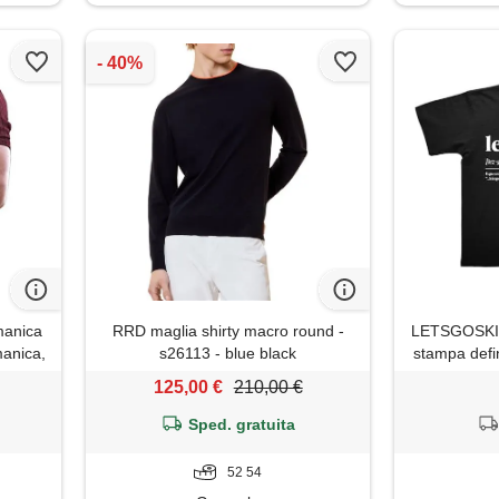
manica
RRD maglia shirty macro round -
LETSGOSKI m
manica,
s26113 - blue black
stampa defin
slim
italiano ga
125,00 €
210,00 €
girocollo
streetwear i
Sped. gratuita
52 54