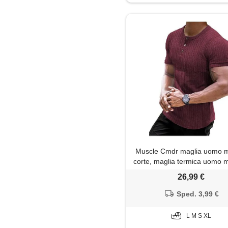
Impermeabile
Jeans
Maglia
Maglietta
Maglione
Mantella
Muscle Cmdr maglia uomo 
Pantaloni
corte, maglia termica uomo 
cotone camicie muscolari 
26,99 €
Pantaloni capri
fit（rosso/l）
Sped. 3,99 €
Parka
L M S XL
Piumino