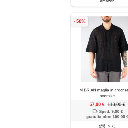
amazon
Polo
Salopette
Shorts
Soprabito
Trench
I'M BRIAN maglia in croche
oversize
57,00 €
113,00 €
Sped. 9,00 €
gratuita oltre 150,00 
M XL