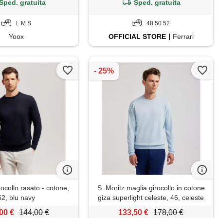
Sped. gratuita
Sped. gratuita
L M S
48 50 52
Yoox
OFFICIAL
STORE
Ferrari
rocollo rasato - cotone,
S. Moritz maglia girocollo in cotone
52, blu navy
giza superlight celeste, 46, celeste
pastello
00 €
144,00 €
133,50 €
178,00 €