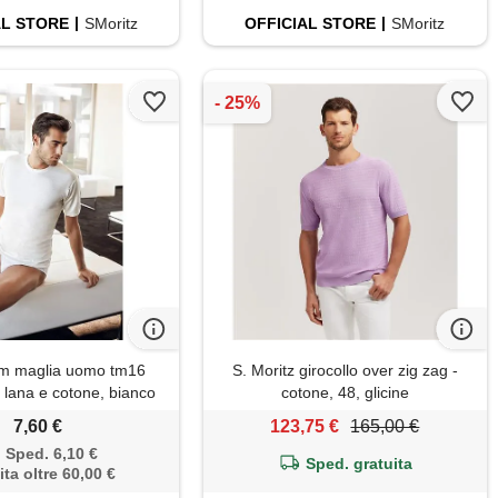
AL
STORE
SMoritz
OFFICIAL
STORE
SMoritz
am maglia uomo tm16
S. Moritz girocollo over zig zag -
 lana e cotone, bianco
cotone, 48, glicine
lana
7,60 €
123,75 €
165,00 €
Sped. 6,10 €
Sped. gratuita
ita oltre 60,00 €