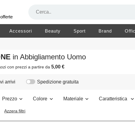
offerte
Accessori
Beauty
Sport
Brand
Offi
TONE
in Abbigliamento Uomo
5,00 €
ozi
con prezzi a partire da
i arrivi
Spedizione gratuita
Prezzo
Colore
Materiale
Caratteristica
Azzera filtri