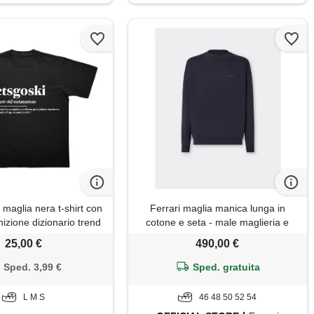
aglia nera t-shirt con
Ferrari maglia manica lunga in
izione dizionario trend
cotone e seta - male maglieria e
mer cotone manica corta
felpe navy
25,00 €
490,00 €
 abbigliamento casual
dea regalo unisex taglie
Sped. 3,99 €
Sped. gratuita
adulto
L M S
46 48 50 52 54