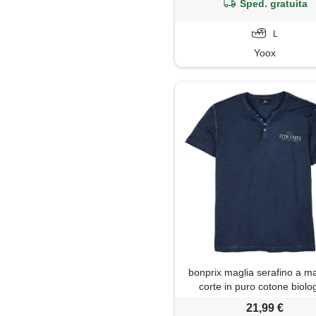
Sped. gratuita
L
Yoox
bonprix maglia serafino a m
corte in puro cotone biolo
effetto lavato-blu
21,99 €