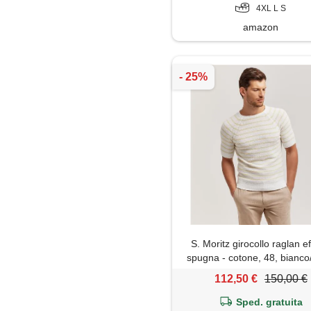
4XL L S
amazon
S. Moritz girocollo raglan ef
spugna - cotone, 48, bianco/
112,50 €
150,00 €
Sped. gratuita