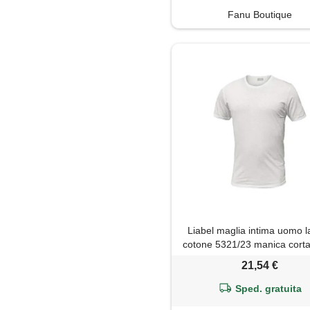
Fanu Boutique
Liabel maglia intima uomo l
cotone 5321/23 manica corta
3-4-5-6-7-8 bianco (9 58 xxx
21,54 €
uomo)
Sped. gratuita