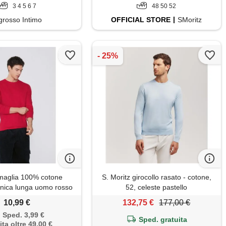
3 4 5 6 7
48 50 52
grosso Intimo
OFFICIAL
STORE
SMoritz
maglia 100% cotone
S. Moritz girocollo rasato - cotone,
anica lunga uomo rosso
52, celeste pastello
10,99 €
132,75 €
177,00 €
Sped. 3,99 €
Sped. gratuita
ita oltre 49,00 €