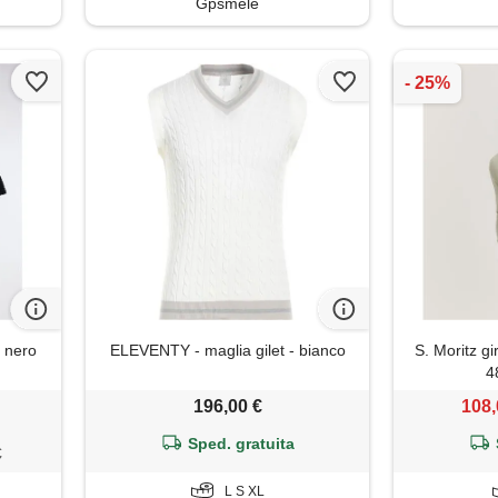
Gpsmele
t nero
ELEVENTY - maglia gilet - bianco
S. Moritz gi
4
196,00 €
108,
Sped. gratuita
€
L S XL