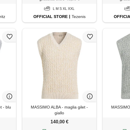
L M S XL XXL
itz
OFFICIAL
STORE
Tezenis
OFFICI
 - blu
MASSIMO ALBA - maglia gilet -
MASSIMO A
giallo
140,00 €