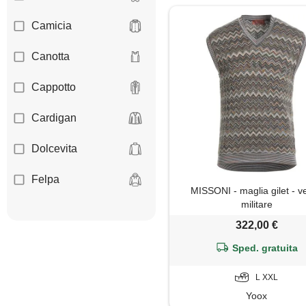
Camicia
Canotta
Cappotto
Cardigan
Dolcevita
Felpa
MISSONI - maglia gilet - v
militare
Giacca
322,00 €
Giaccone
Sped. gratuita
Gilet
L XXL
Yoox
Giubbotto