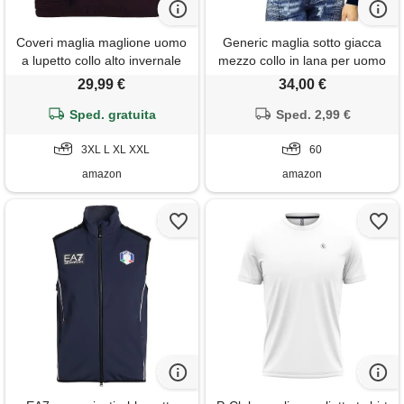
Coveri maglia maglione uomo
Generic maglia sotto giacca
a lupetto collo alto invernale
mezzo collo in lana per uomo
tinta unita m l xl xxl xxxl (xl -
stile lupetto made in italy
29,99 €
34,00 €
bordeaux)
(60/4xl)
Sped. gratuita
Sped. 2,99 €
3XL L XL XXL
60
amazon
amazon