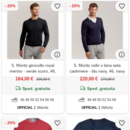
S. Moritz girocollo royal
S. Moritz collo v lana seta
merino - verde scuro, 46,
cashmere - blu navy, 46, navy
verde scuro
164,00 €
220,00 €
205,00 €
275,00 €
Sped. gratuita
Sped. gratuita
46 48 50 52 54 56 58
46 48 50 52 54 58
OFFICIAL
SMoritz
OFFICIAL
SMoritz