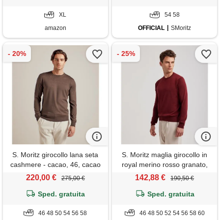
natalizio jacquard maglione
casual taglio largo stampato
XL
54 58
festa maglione
amazon
OFFICIAL
SMoritz
S. Moritz girocollo lana seta
S. Moritz maglia girocollo in
cashmere - cacao, 46, cacao
royal merino rosso granato,
46, granato
220,00 €
142,88 €
275,00 €
190,50 €
Sped. gratuita
Sped. gratuita
46 48 50 54 56 58
46 48 50 52 54 56 58 60