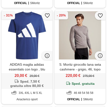
OFFICIAL
SMoritz
OFFICIAL
SMoritz
ADIDAS maglia adidas
S. Moritz girocollo lana seta
essentials con logo , blu
cashmere - grigio, 46, topo
20,00 €
220,00 €
29,00 €
275,00 €
Sped. 7,50 €
Sped. gratuita
gratuita oltre 80,00 €
3XL 4XL L M S XL
46 48 54 56 58
Anaclerico sport
OFFICIAL
SMoritz