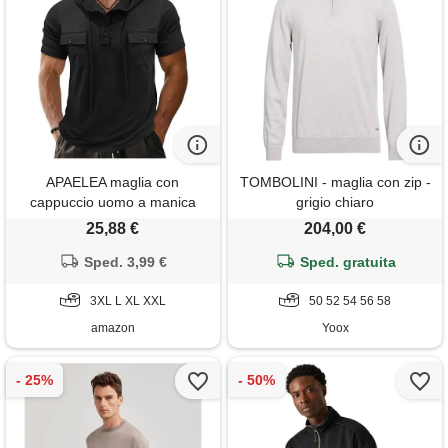
APAELEA maglia con
TOMBOLINI - maglia con zip -
cappuccio uomo a manica
grigio chiaro
corta sport fitness pullover
25,88 €
204,00 €
pulsante muscle fit felpa
estiva, nero, l
Sped. 3,99 €
Sped. gratuita
3XL L XL XXL
50 52 54 56 58
amazon
Yoox