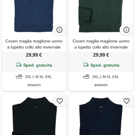
Coveri maglia maglione uomo
Coveri maglia maglione uomo
a lupetto collo alto invernale
a lupetto collo alto invernale
tinta unita m l xl xxl xxxl (xxl -
tinta unita m l xl xxl xxxl (m -
29,99 €
29,99 €
copiativo)
verdone)
Sped. gratuita
Sped. gratuita
3XL L M XL XXL
3XL L M XL XXL
amazon
amazon