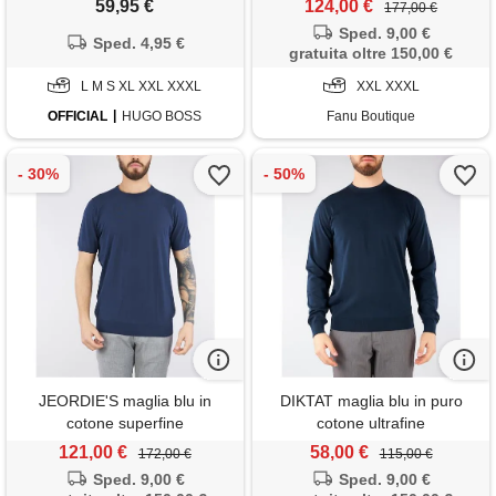
59,95 €
124,00 €
177,00 €
Sped. 9,00 €
Sped. 4,95 €
gratuita oltre 150,00 €
L M S XL XXL XXXL
XXL XXXL
OFFICIAL
HUGO BOSS
Fanu Boutique
JEORDIE'S maglia blu in
DIKTAT maglia blu in puro
cotone superfine
cotone ultrafine
121,00 €
58,00 €
172,00 €
115,00 €
Sped. 9,00 €
Sped. 9,00 €