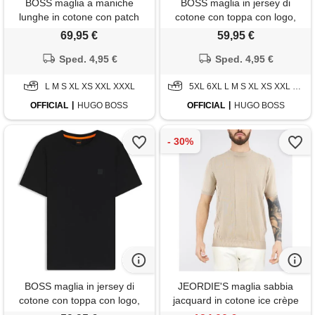
BOSS maglia a maniche
BOSS maglia in jersey di
lunghe in cotone con patch
cotone con toppa con logo,
con logo, nero
bianco
69,95 €
59,95 €
Sped. 4,95 €
Sped. 4,95 €
L M S XL XS XXL XXXL
5XL 6XL L M S XL XS XXL XXXL
OFFICIAL
HUGO BOSS
OFFICIAL
HUGO BOSS
BOSS maglia in jersey di
JEORDIE'S maglia sabbia
cotone con toppa con logo,
jacquard in cotone ice crèpe
nero