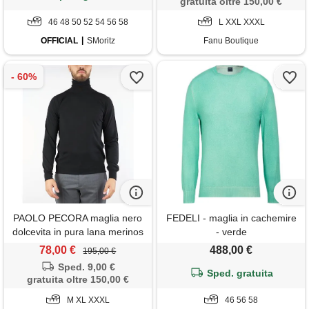
gratuita oltre 150,00 €
46 48 50 52 54 56 58
L XXL XXXL
OFFICIAL
SMoritz
Fanu Boutique
PAOLO PECORA maglia nero
FEDELI - maglia in cachemire
dolcevita in pura lana merinos
- verde
finezza 16
78,00 €
488,00 €
195,00 €
Sped. 9,00 €
Sped. gratuita
gratuita oltre 150,00 €
M XL XXXL
46 56 58