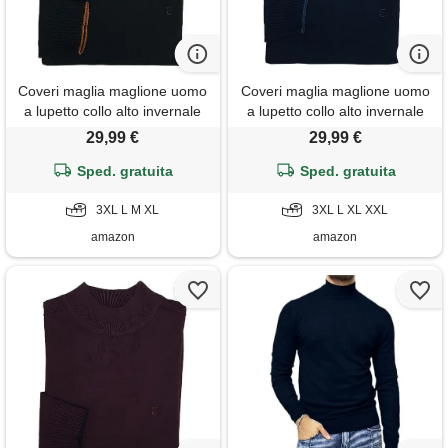
Coveri maglia maglione uomo
Coveri maglia maglione uomo
a lupetto collo alto invernale
a lupetto collo alto invernale
tinta unita m l xl xxl xxxl (m -
tinta unita m l xl xxl xxxl (xl -
29,99 €
29,99 €
nero)
blu)
Sped. gratuita
Sped. gratuita
3XL L M XL
3XL L XL XXL
amazon
amazon