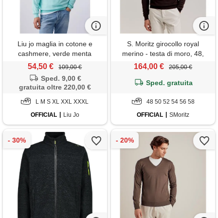
Liu jo maglia in cotone e
S. Moritz girocollo royal
cashmere, verde menta
merino - testa di moro, 48,
testa di moro
54,50 €
164,00 €
109,00 €
205,00 €
Sped. 9,00 €
Sped. gratuita
gratuita oltre 220,00 €
L M S XL XXL XXXL
48 50 52 54 56 58
OFFICIAL
Liu Jo
OFFICIAL
SMoritz