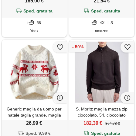
165,00 €
21,54 €
bianco (9 58 xxxxl it uomo)
Sped. gratuita
Sped. gratuita
58
4XL L S
Yoox
amazon
Generic maglia da uomo per
S. Moritz maglia mezza zip
natale taglia grande, maglia
cioccolato, 54, cioccolato
uomo inverno elegante e chic
26,99 €
182,39 €
364,78 €
a maniche lunghe calda
maglione vintage girocollo
Sped. 9,99 €
Sped. gratuita