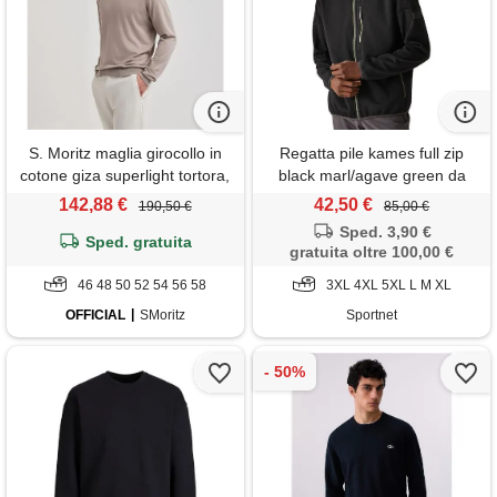
S. Moritz maglia girocollo in
Regatta pile kames full zip
cotone giza superlight tortora,
black marl/agave green da
46, tortora
uomo
142,88 €
42,50 €
190,50 €
85,00 €
Sped. 3,90 €
Sped. gratuita
gratuita oltre 100,00 €
46 48 50 52 54 56 58
3XL 4XL 5XL L M XL
OFFICIAL
SMoritz
Sportnet