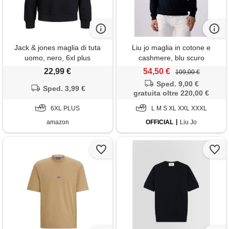
Jack & jones maglia di tuta
Liu jo maglia in cotone e
uomo, nero, 6xl plus
cashmere, blu scuro
22,99 €
54,50 €
109,00 €
Sped. 9,00 €
Sped. 3,99 €
gratuita oltre 220,00 €
6XL PLUS
L M S XL XXL XXXL
amazon
OFFICIAL
Liu Jo