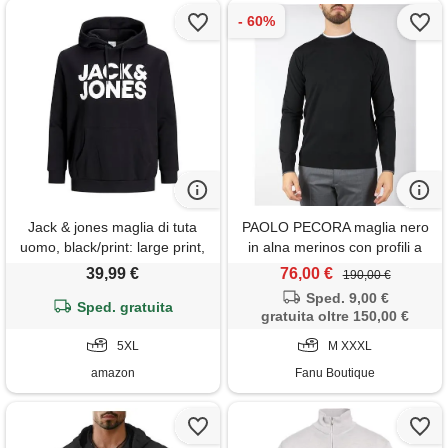
Jack & jones maglia di tuta
PAOLO PECORA maglia nero
uomo, black/print: large print,
in alna merinos con profili a
5xl
contrasto
39,99 €
76,00 €
190,00 €
Sped. 9,00 €
Sped. gratuita
gratuita oltre 150,00 €
5XL
M XXXL
amazon
Fanu Boutique