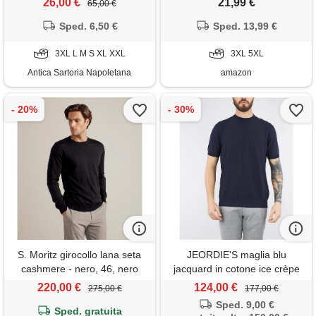
26,00 €
21,99 €
65,00 €
vacanze, biancheria da notte,
Sped. 6,50 €
marrone, xxxl
Sped. 13,99 €
3XL L M S XL XXL
3XL 5XL
Antica Sartoria Napoletana
amazon
S. Moritz girocollo lana seta
JEORDIE'S maglia blu
cashmere - nero, 46, nero
jacquard in cotone ice crèpe
220,00 €
124,00 €
275,00 €
177,00 €
Sped. 9,00 €
Sped. gratuita