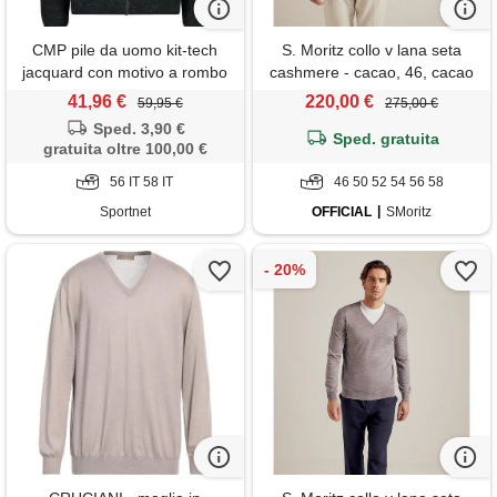
CMP pile da uomo kit-tech
S. Moritz collo v lana seta
jacquard con motivo a rombo
cashmere - cacao, 46, cacao
nero/acido da uomo
41,96 €
220,00 €
59,95 €
275,00 €
Sped. 3,90 €
Sped. gratuita
gratuita oltre 100,00 €
56 IT 58 IT
46 50 52 54 56 58
Sportnet
OFFICIAL
SMoritz