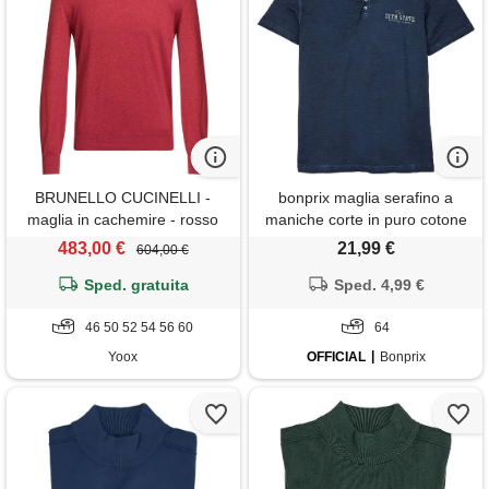
BRUNELLO CUCINELLI -
bonprix maglia serafino a
maglia in cachemire - rosso
maniche corte in puro cotone
biologico effetto lavato-blu
483,00 €
21,99 €
604,00 €
Sped. gratuita
Sped. 4,99 €
46 50 52 54 56 60
64
Yoox
OFFICIAL
Bonprix