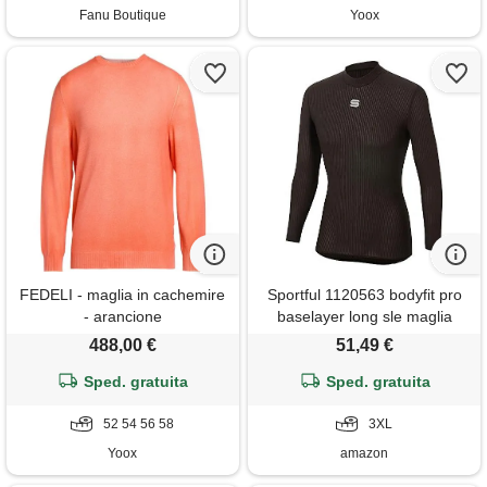
Fanu Boutique
Yoox
FEDELI - maglia in cachemire
Sportful 1120563 bodyfit pro
- arancione
baselayer long sle maglia
lunga uomo black 3xl
488,00 €
51,49 €
Sped. gratuita
Sped. gratuita
52 54 56 58
3XL
Yoox
amazon