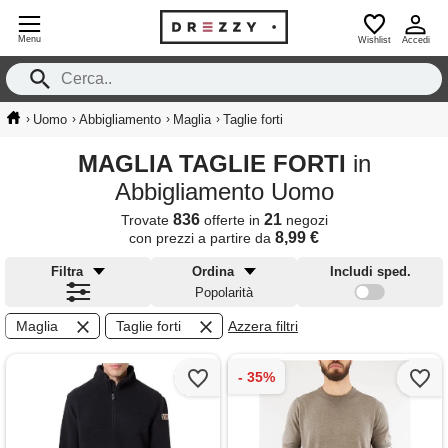
Menu
Wishlist
Accedi
›
›
›
›
Uomo
Abbigliamento
Maglia
Taglie forti
MAGLIA TAGLIE FORTI
in
Abbigliamento Uomo
836
21
Trovate
offerte in
negozi
8,99 €
con prezzi a partire da
Filtra
Ordina
Includi sped.
Popolarità
Maglia
Taglie forti
Azzera filtri