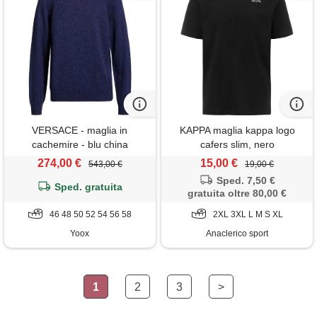
VERSACE - maglia in
KAPPA maglia kappa logo
cachemire - blu china
cafers slim, nero
274,00 €
15,00 €
543,00 €
19,00 €
Sped. 7,50 €
Sped. gratuita
gratuita oltre 80,00 €
46 48 50 52 54 56 58
2XL 3XL L M S XL
Yoox
Anaclerico sport
1
2
3
>