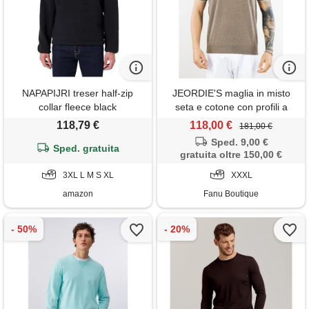
NAPAPIJRI treser half-zip
JEORDIE'S maglia in misto
collar fleece black
seta e cotone con profili a
contrasto jeordie's
118,79 €
118,00 €
181,00 €
Sped. 9,00 €
Sped. gratuita
gratuita oltre 150,00 €
3XL L M S XL
XXXL
amazon
Fanu Boutique