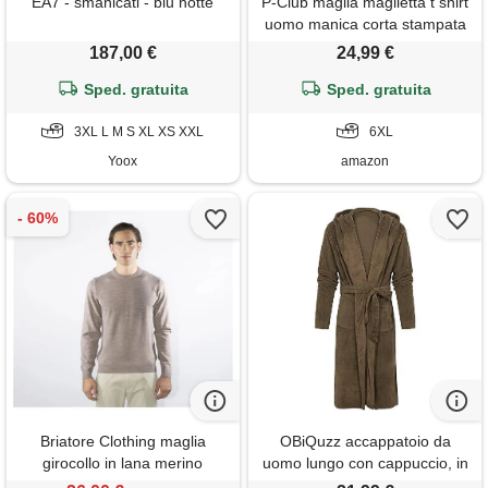
EA7 - smanicati - blu notte
P-Club maglia maglietta t shirt
uomo manica corta stampata
m l xl xxl 3xl (it, testo, 6xl,
187,00 €
24,99 €
regular, regular, bianco)
Sped. gratuita
Sped. gratuita
3XL L M S XL XS XXL
6XL
Yoox
amazon
Briatore Clothing maglia
OBiQuzz accappatoio da
girocollo in lana merino
uomo lungo con cappuccio, in
pile morbido, per spa e