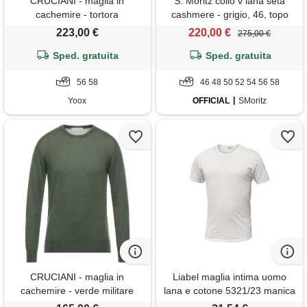
CRUCIANI - maglia in
S. Moritz collo v lana seta
cachemire - tortora
cashmere - grigio, 46, topo
223,00 €
220,00 €
275,00 €
Sped. gratuita
Sped. gratuita
56 58
46 48 50 52 54 56 58
Yoox
OFFICIAL
SMoritz
CRUCIANI - maglia in
Liabel maglia intima uomo
cachemire - verde militare
lana e cotone 5321/23 manica
corta taglie 3-4-5-6-7-8