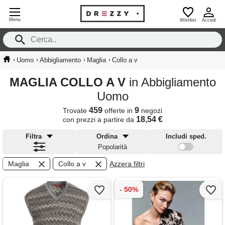
Menu
Wishlist
Accedi
›
›
›
›
Uomo
Abbigliamento
Maglia
Collo a v
MAGLIA COLLO A V
in Abbigliamento
Uomo
459
9
Trovate
offerte in
negozi
18,54 €
con prezzi a partire da
Filtra
Ordina
Includi sped.
Popolarità
Maglia
Collo a v
Azzera filtri