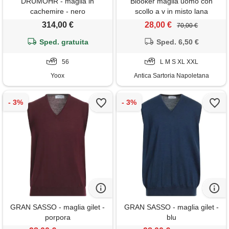
DRUMOHR - maglia in
Blooker maglia uomo con
cachemire - nero
scollo a v in misto lana
314,00 €
28,00 €
70,00 €
Sped. gratuita
Sped. 6,50 €
56
L M S XL XXL
Yoox
Antica Sartoria Napoletana
GRAN SASSO - maglia gilet -
GRAN SASSO - maglia gilet -
porpora
blu