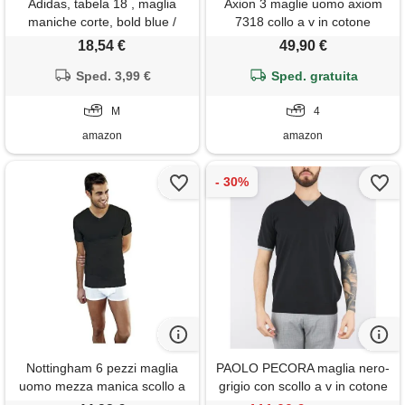
Adidas, tabela 18 , maglia
Axion 3 maglie uomo axiom
maniche corte, bold blue /
7318 collo a v in cotone
bianco, m, uomo
elasticizzato (4, nero)
18,54 €
49,90 €
Sped. 3,99 €
Sped. gratuita
M
4
amazon
amazon
Nottingham 6 pezzi maglia
PAOLO PECORA maglia nero-
uomo mezza manica scollo a
grigio con scollo a v in cotone
v tv6103 in cotone jersey
extrafine