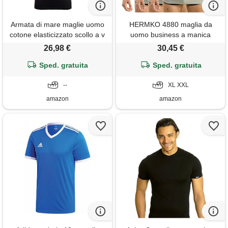
Armata di mare maglie uomo
HERMKO 4880 maglia da
cotone elasticizzato scollo a v
uomo business a manica
manica corta 2 pz. (7/xxl,
corta, con scollo a v,
26,98 €
30,45 €
nero)
canottiera manica a 1/4,
Sped. gratuita
100% cotone, testata
Sped. gratuita
tossicologicamente -
--
confezione da 3 pezzi, größe
XL XXL
herren: 6 (xl), farbe: grigio
amazon
amazon