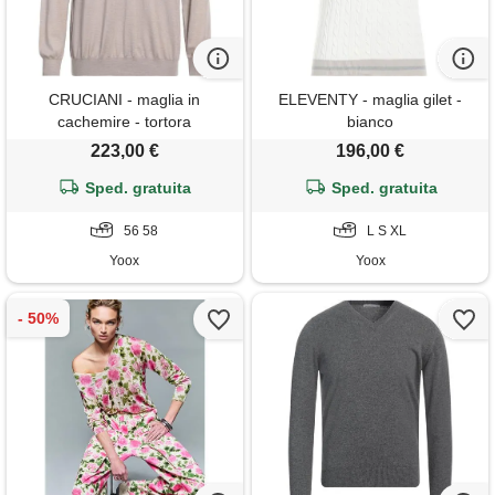
CRUCIANI - maglia in
ELEVENTY - maglia gilet -
cachemire - tortora
bianco
223,00 €
196,00 €
Sped. gratuita
Sped. gratuita
56 58
L S XL
Yoox
Yoox