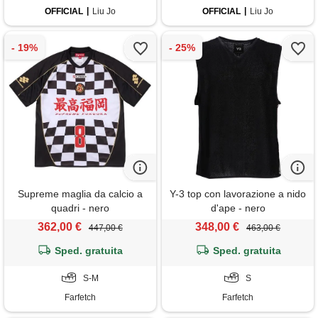
OFFICIAL
Liu Jo
OFFICIAL
Liu Jo
Supreme maglia da calcio a
Y-3 top con lavorazione a nido
quadri - nero
d'ape - nero
362,00 €
348,00 €
447,00 €
463,00 €
Sped. gratuita
Sped. gratuita
S-M
S
Farfetch
Farfetch