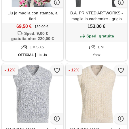
Liu jo maglia con stampa, a
B.A. PRINTED ARTWORKS -
fiori
maglia in cachemire - grigio
69,50 €
153,00 €
139,00 €
Sped. 9,00 €
Sped. gratuita
gratuita oltre 220,00 €
L M S XS
L M
OFFICIAL
Liu Jo
Yoox