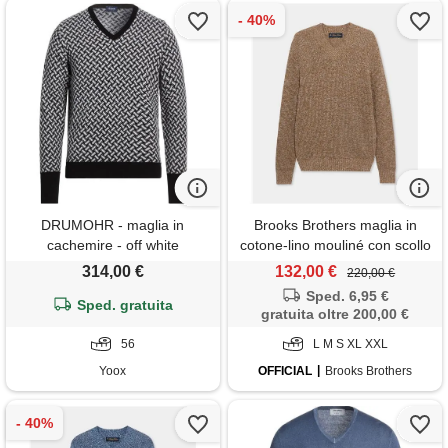
DRUMOHR - maglia in
Brooks Brothers maglia in
cachemire - off white
cotone-lino mouliné con scollo
a v beige
314,00 €
132,00 €
220,00 €
Sped. 6,95 €
Sped. gratuita
gratuita oltre 200,00 €
56
L M S XL XXL
Yoox
OFFICIAL
Brooks Brothers