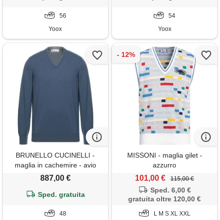
56
54
Yoox
Yoox
BRUNELLO CUCINELLI -
MISSONI - maglia gilet -
maglia in cachemire - avio
azzurro
887,00 €
101,00 €
115,00 €
Sped. 6,00 €
Sped. gratuita
gratuita oltre 120,00 €
48
L M S XL XXL