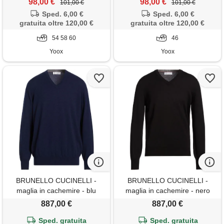
98,00 €
98,00 €
101,00 €
101,00 €
Sped. 6,00 €
Sped. 6,00 €
gratuita oltre 120,00 €
gratuita oltre 120,00 €
54 58 60
46
Yoox
Yoox
BRUNELLO CUCINELLI -
BRUNELLO CUCINELLI -
maglia in cachemire - blu
maglia in cachemire - nero
navy
887,00 €
887,00 €
Sped. gratuita
Sped. gratuita