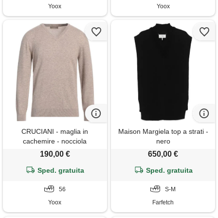
Yoox
Yoox
CRUCIANI - maglia in
Maison Margiela top a strati -
cachemire - nocciola
nero
190,00 €
650,00 €
Sped. gratuita
Sped. gratuita
56
S-M
Yoox
Farfetch