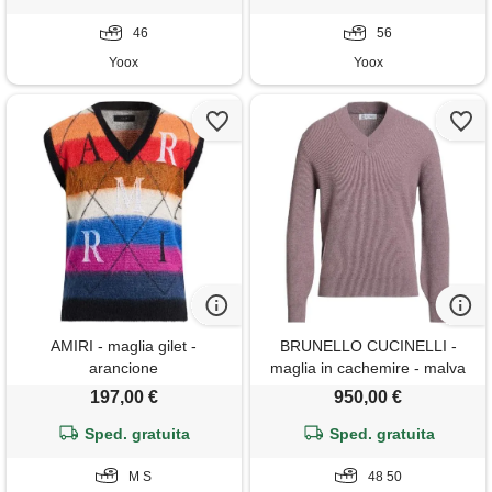
46
56
Yoox
Yoox
AMIRI - maglia gilet -
BRUNELLO CUCINELLI -
arancione
maglia in cachemire - malva
197,00 €
950,00 €
Sped. gratuita
Sped. gratuita
M S
48 50