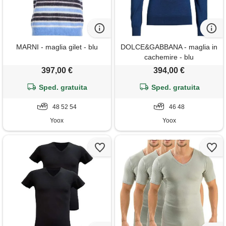
MARNI - maglia gilet - blu
DOLCE&GABBANA - maglia in
cachemire - blu
397,00 €
394,00 €
Sped. gratuita
Sped. gratuita
48 52 54
46 48
Yoox
Yoox