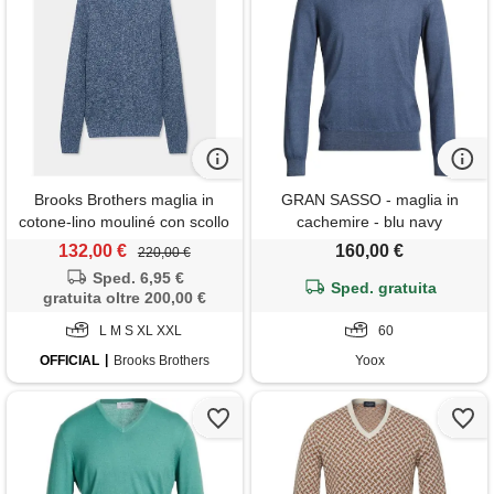
Brooks Brothers maglia in
GRAN SASSO - maglia in
cotone-lino mouliné con scollo
cachemire - blu navy
a v denim
132,00 €
160,00 €
220,00 €
Sped. 6,95 €
Sped. gratuita
gratuita oltre 200,00 €
L M S XL XXL
60
OFFICIAL
Brooks Brothers
Yoox