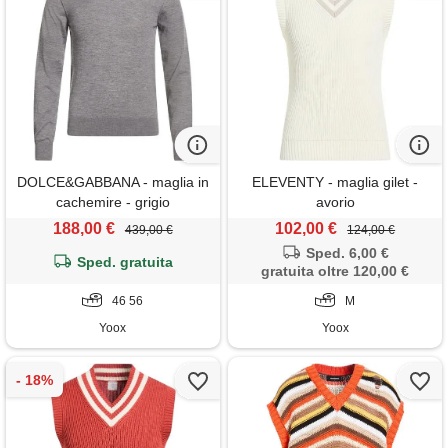
DOLCE&GABBANA - maglia in
ELEVENTY - maglia gilet -
cachemire - grigio
avorio
188,00 €
102,00 €
439,00 €
124,00 €
Sped. 6,00 €
Sped. gratuita
gratuita oltre 120,00 €
46 56
M
Yoox
Yoox