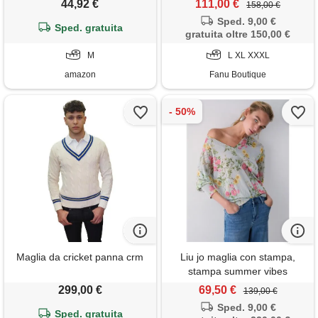
44,92 €
111,00 €
158,00 €
(nero, 4/m)
Sped. 9,00 €
Sped. gratuita
gratuita oltre 150,00 €
M
L XL XXXL
amazon
Fanu Boutique
Maglia da cricket panna crm
Liu jo maglia con stampa,
stampa summer vibes
299,00 €
69,50 €
139,00 €
Sped. 9,00 €
Sped. gratuita