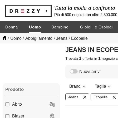
Tutta la moda a confronto
Più di 500 negozi con oltre 2.300.000 
Donna
Uomo
Bambino
Gioielli e Orologi
›
›
›
›
Uomo
Abbigliamento
Jeans
Ecopelle
JEANS IN ECOP
1
1
Trovata
offerta in
negozio
c
Nuovi arrivi
Brand
Taglia
Prodotto
Jeans
Ecopelle
Abito
Blazer