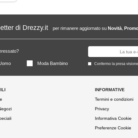
letter di Drezzy.it
per rimanere aggiornato su
Novità
,
Promo
teressato?
Uomo
Moda Bambino
Confermo la presa visione
e
Termini e condizioni
 Negozi
Privacy
peciali
Informativa Cookie
Preferenze Cookie