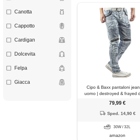
Canotta
Cappotto
Cardigan
Dolcevita
Felpa
Giacca
Cipo & Baxx pantaloni jea
uomo | destroyed & frayed 
Giaccone
con borchie, ecopelle, cuci
79,99 €
decorative e graffiti | fashion
Gilet
style, blu-cd529, 30w x 3
Sped. 14,90 €
Giubbotto
30W / 32L
amazon
Jeans