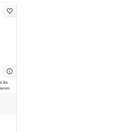
ns da
denim
ture
 & biker
2l