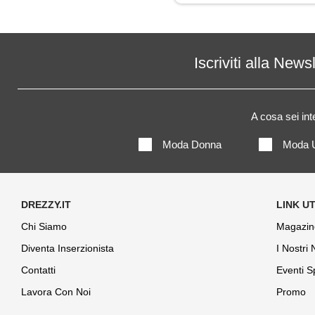
Maglietta
Maglione
Iscriviti alla News
Pantaloni
A cosa sei in
Piumino
Moda Donna
Moda 
Shorts
Trench
Chi Siamo
Magazin
Diventa Inserzionista
I Nostri
Contatti
Eventi S
Lavora Con Noi
Promo