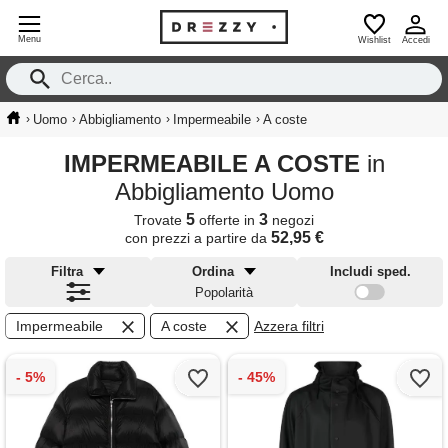
Menu
Wishlist
Accedi
›
›
›
›
Uomo
Abbigliamento
Impermeabile
A coste
IMPERMEABILE A COSTE
in
Abbigliamento Uomo
5
3
Trovate
offerte in
negozi
52,95 €
con prezzi a partire da
Filtra
Ordina
Includi sped.
Popolarità
Impermeabile
A coste
Azzera filtri