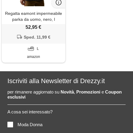
Regatta eamont impermeabile
parka da uomo, nero, l
52,95 €
Sped. 11,99 €
L
amazon
Iscriviti alla Newsletter di Drezzy.it
per rimanere aggiornato su
Novità
,
Promozioni
e
Coupon
esclusivi
A cosa sei interessato?
Moda Donna