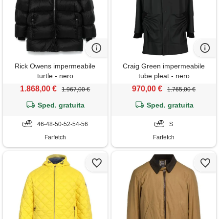
Rick Owens impermeabile
Craig Green impermeabile
turtle - nero
tube pleat - nero
1.868,00 €
970,00 €
1.967,00 €
1.765,00 €
Sped. gratuita
Sped. gratuita
46-48-50-52-54-56
S
Farfetch
Farfetch