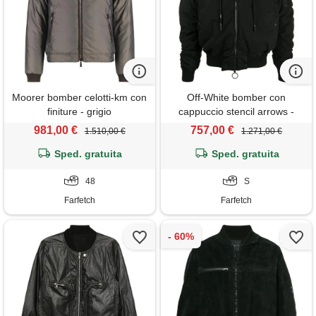
Moorer bomber celotti-km con
Off-White bomber con
finiture - grigio
cappuccio stencil arrows -
nero
981,00 €
757,00 €
1.510,00 €
1.271,00 €
Sped. gratuita
Sped. gratuita
48
S
Farfetch
Farfetch