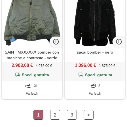
SAINT MXXXXXX bomber con
sacai bomber - nero
maniche a contrasto - verde
2.903,00 €
1.096,00 €
4.975,00 €
1.875,00 €
Sped. gratuita
Sped. gratuita
XL
3
Farfetch
Farfetch
1
2
3
>