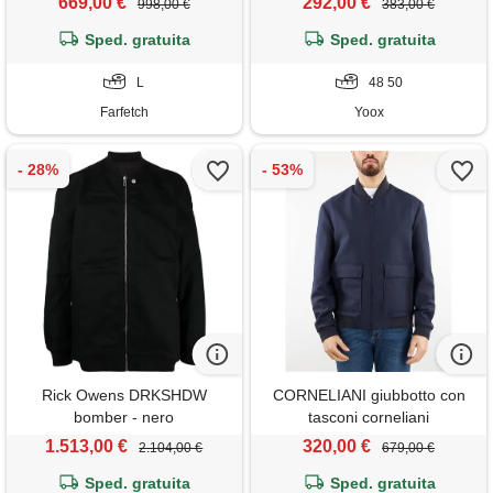
669,00 €
292,00 €
998,00 €
383,00 €
Sped. gratuita
Sped. gratuita
L
48 50
Farfetch
Yoox
Rick Owens DRKSHDW
CORNELIANI giubbotto con
bomber - nero
tasconi corneliani
1.513,00 €
320,00 €
2.104,00 €
679,00 €
Sped. gratuita
Sped. gratuita