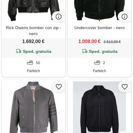
Rick Owens bomber con zip -
Undercover bomber - nero
nero
1.692,00 €
1.008,00 €
2.513,00 €
Sped. gratuita
Sped. gratuita
50
2
Farfetch
Farfetch