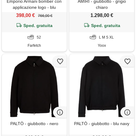
Emporio Armani bomber con
AMIRI - giubbotto - grigio
applicazione logo - blu
chiaro
398,00 €
1.298,00 €
766,00 €
Sped. gratuita
Sped. gratuita
52
L M S XL
Farfetch
Yoox
PALTÒ - giubbotto - nero
PALTÒ - giubbotto - blu navy