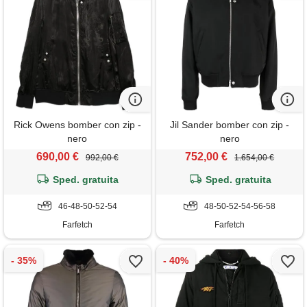
Rick Owens bomber con zip -
Jil Sander bomber con zip -
nero
nero
690,00 €
752,00 €
992,00 €
1.654,00 €
Sped. gratuita
Sped. gratuita
46-48-50-52-54
48-50-52-54-56-58
Farfetch
Farfetch