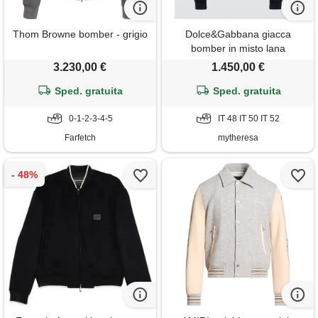
Thom Browne bomber - grigio
Dolce&Gabbana giacca
bomber in misto lana
3.230,00 €
1.450,00 €
Sped. gratuita
Sped. gratuita
0-1-2-3-4-5
IT 48 IT 50 IT 52
Farfetch
mytheresa