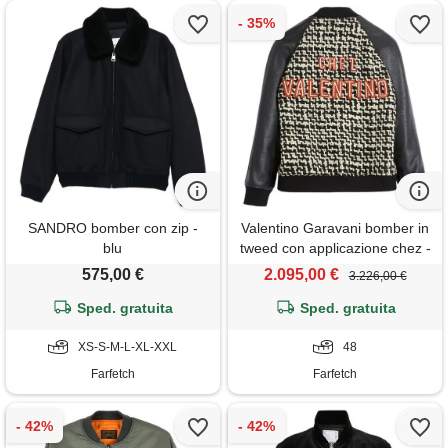
SANDRO bomber con zip -
Valentino Garavani bomber in
blu
tweed con applicazione chez -
nero
575,00 €
2.095,00 €
3.226,00 €
Sped. gratuita
Sped. gratuita
XS-S-M-L-XL-XXL
48
Farfetch
Farfetch