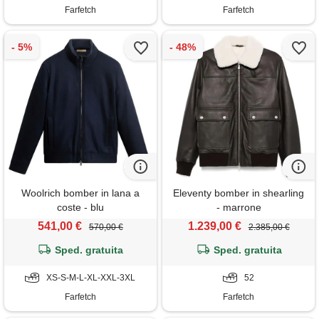
Farfetch
Farfetch
Woolrich bomber in lana a
Eleventy bomber in shearling
coste - blu
- marrone
541,00 €
1.239,00 €
570,00 €
2.385,00 €
Sped. gratuita
Sped. gratuita
XS-S-M-L-XL-XXL-3XL
52
Farfetch
Farfetch