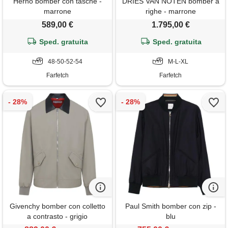
Herno bomber con tasche -
DRIES VAN NOTEN bomber a
marrone
righe - marrone
589,00 €
1.795,00 €
Sped. gratuita
Sped. gratuita
48-50-52-54
M-L-XL
Farfetch
Farfetch
Givenchy bomber con colletto
Paul Smith bomber con zip -
a contrasto - grigio
blu