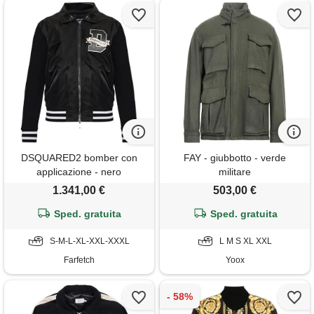
DSQUARED2 bomber con
FAY - giubbotto - verde
applicazione - nero
militare
1.341,00 €
503,00 €
Sped. gratuita
Sped. gratuita
S-M-L-XL-XXL-XXXL
L M S XL XXL
Farfetch
Yoox