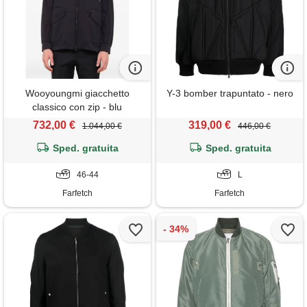
Wooyoungmi giacchetto
Y-3 bomber trapuntato - nero
classico con zip - blu
732,00 €
319,00 €
1.044,00 €
446,00 €
Sped. gratuita
Sped. gratuita
46-44
L
Farfetch
Farfetch