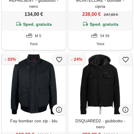
REPRESENT - giubbotto -
MONTECORE - bomber -
nero
cipria
134,00 €
238,00 €
247,00 €
Sped. gratuita
Sped. gratuita
M S
54 56
Yoox
Yoox
Fay bomber con zip - blu
DSQUARED2 - giubbotto -
nero