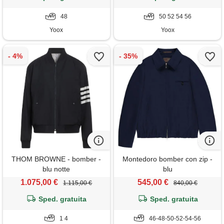
48
50 52 54 56
Yoox
Yoox
THOM BROWNE - bomber -
Montedoro bomber con zip -
blu notte
blu
1.075,00 €
545,00 €
1.115,00 €
840,00 €
Sped. gratuita
Sped. gratuita
1 4
46-48-50-52-54-56