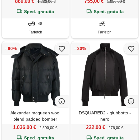
889,00 €
755,00 €
1.233,00 €
1.056,00 €
Sped. gratuita
Sped. gratuita
48
L
Farfetch
Farfetch
Alexander mcqueen wool
DSQUARED2 - giubbotto -
blend padded bomber
nero
1.036,00 €
222,00 €
2.590,00 €
276,00 €
Sped. gratuita
Sped. gratuita