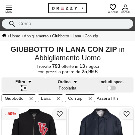
Menu
Wishlist
Accedi
›
›
›
›
›
Uomo
Abbigliamento
Giubbotto
Lana
Con zip
GIUBBOTTO IN LANA CON ZIP
in
Abbigliamento Uomo
793
13
Trovate
offerte in
negozi
25,99 €
con prezzi a partire da
Filtra
Ordina
Includi sped.
Popolarità
Giubbotto
Lana
Con zip
Azzera filtri