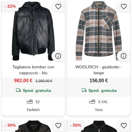
Tagliatore bomber con
WOOLRICH - giubbotto -
cappuccio - blu
beige
982,00 €
156,00 €
1.260,00 €
Sped. gratuita
Sped. gratuita
52
S XXL
Farfetch
Yoox