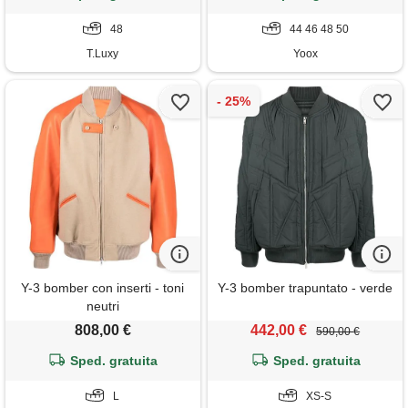
48
44 46 48 50
T.Luxy
Yoox
Y-3 bomber con inserti - toni
Y-3 bomber trapuntato - verde
neutri
808,00 €
442,00 €
590,00 €
Sped. gratuita
Sped. gratuita
L
XS-S