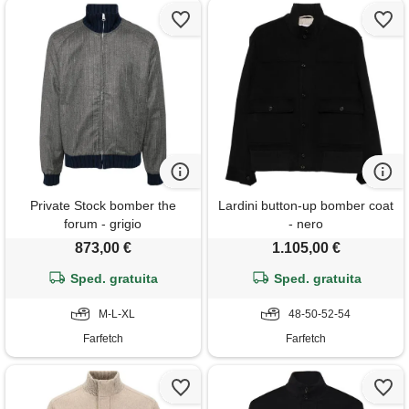
Private Stock bomber the
Lardini button-up bomber coat
forum - grigio
- nero
873,00 €
1.105,00 €
Sped. gratuita
Sped. gratuita
M-L-XL
48-50-52-54
Farfetch
Farfetch