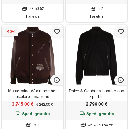
48-50-52
52
Farfetch
Farfetch
Mastermind World bomber
Dolce & Gabbana bomber con
bicolore - marrone
zip - blu
3.745,00 €
2.796,00 €
6.242,00 €
Sped. gratuita
Sped. gratuita
M-L
46-48-50-54-58