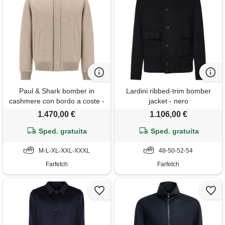
Paul & Shark bomber in
Lardini ribbed-trim bomber
cashmere con bordo a coste -
jacket - nero
toni neutri
1.470,00 €
1.106,00 €
Sped. gratuita
Sped. gratuita
M-L-XL-XXL-XXXL
48-50-52-54
Farfetch
Farfetch