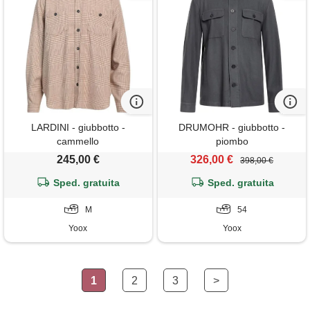
LARDINI - giubbotto -
DRUMOHR - giubbotto -
cammello
piombo
245,00 €
326,00 €
398,00 €
Sped. gratuita
Sped. gratuita
M
54
Yoox
Yoox
1
2
3
>