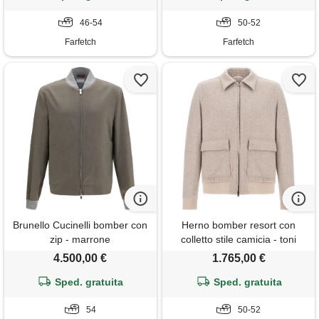
46-54
50-52
Farfetch
Farfetch
Brunello Cucinelli bomber con
Herno bomber resort con
zip - marrone
colletto stile camicia - toni
neutri
4.500,00 €
1.765,00 €
Sped. gratuita
Sped. gratuita
54
50-52