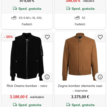
575,00 €
398,00 €
766,00 €
Sped. gratuita
Sped. gratuita
XS-S-M-L-XL-XXL
52
Farfetch
Farfetch
Rick Owens bomber - nero
Zegna bomber elements oasi
- marrone
3.186,00 €
3.375,00 €
4.870,00 €
Sped. gratuita
Sped. gratuita