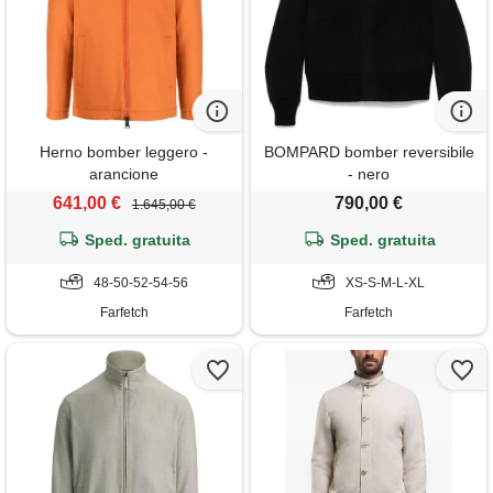
Herno bomber leggero -
BOMPARD bomber reversibile
arancione
- nero
641,00 €
790,00 €
1.645,00 €
Sped. gratuita
Sped. gratuita
48-50-52-54-56
XS-S-M-L-XL
Farfetch
Farfetch