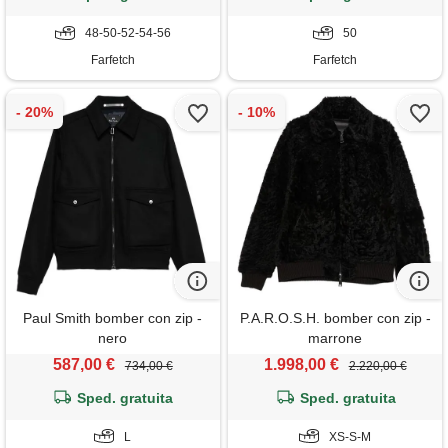
48-50-52-54-56
50
Farfetch
Farfetch
Paul Smith bomber con zip -
P.A.R.O.S.H. bomber con zip -
nero
marrone
587,00 €
1.998,00 €
734,00 €
2.220,00 €
Sped. gratuita
Sped. gratuita
L
XS-S-M