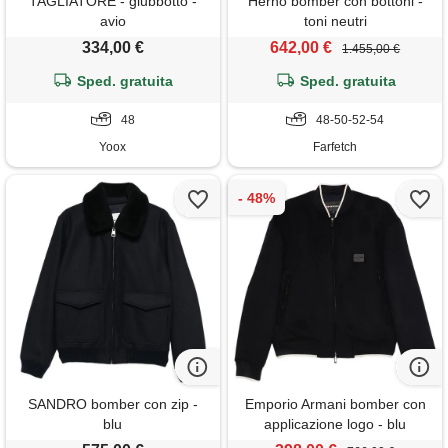
TAGLIATORE - giubbotto -
Herno bomber con bottoni -
avio
toni neutri
334,00 €
642,00 €
1.455,00 €
Sped. gratuita
Sped. gratuita
48
48-50-52-54
Yoox
Farfetch
SANDRO bomber con zip -
Emporio Armani bomber con
blu
applicazione logo - blu