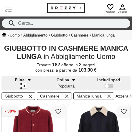
Menu
Wishlist
Accedi
›
›
›
›
›
Uomo
Abbigliamento
Giubbotto
Cashmere
Manica lunga
GIUBBOTTO IN CASHMERE MANICA
LUNGA
in Abbigliamento Uomo
182
2
Trovate
offerte in
negozi
103,00 €
con prezzi a partire da
Filtra
Ordina
Includi sped.
Popolarità
Giubbotto
Cashmere
Manica lunga
Azzera fil