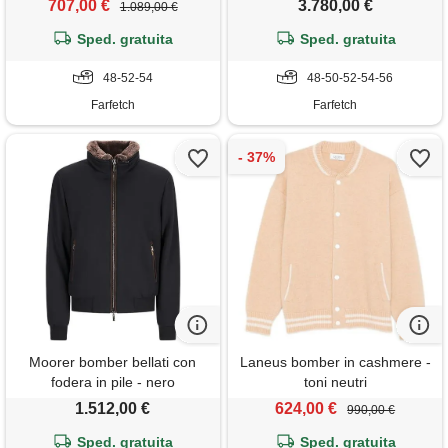
707,00 €
3.780,00 €
1.089,00 €
Sped. gratuita
Sped. gratuita
48-52-54
48-50-52-54-56
Farfetch
Farfetch
Moorer bomber bellati con
Laneus bomber in cashmere -
fodera in pile - nero
toni neutri
1.512,00 €
624,00 €
990,00 €
Sped. gratuita
Sped. gratuita