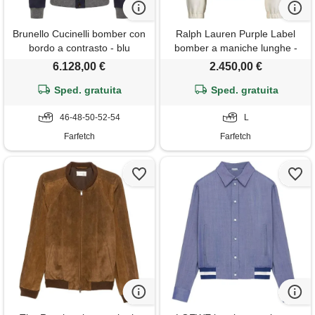
Brunello Cucinelli bomber con
Ralph Lauren Purple Label
bordo a contrasto - blu
bomber a maniche lunghe -
toni neutri
6.128,00 €
2.450,00 €
Sped. gratuita
Sped. gratuita
46-48-50-52-54
L
Farfetch
Farfetch