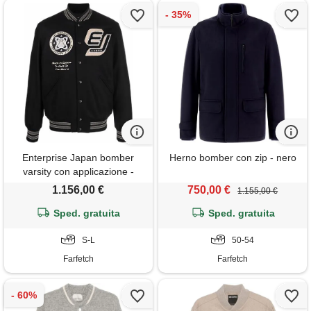
Enterprise Japan bomber
Herno bomber con zip - nero
varsity con applicazione -
nero
1.156,00 €
750,00 €
1.155,00 €
Sped. gratuita
Sped. gratuita
S-L
50-54
Farfetch
Farfetch