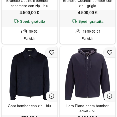
Brunello Cucinelli bomber in
Brunello Cucinelli bomber con
cashmere con zip - blu
zip - grigio
4.500,00 €
4.500,00 €
Sped. gratuita
Sped. gratuita
50-52
48-50-52-54
Farfetch
Farfetch
Gant bomber con zip - blu
Loro Piana neem bomber
jacket - blu