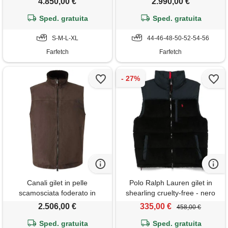
4.850,00 €
2.990,00 €
Sped. gratuita
Sped. gratuita
S-M-L-XL
44-46-48-50-52-54-56
Farfetch
Farfetch
Canali gilet in pelle
Polo Ralph Lauren gilet in
scamosciata foderato in
shearling cruelty-free - nero
shearling - marrone
2.506,00 €
335,00 €
458,00 €
Sped. gratuita
Sped. gratuita