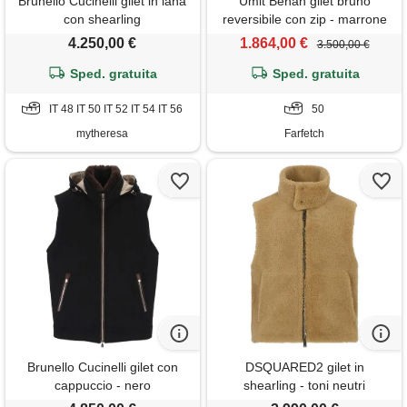
Brunello Cucinelli gilet in lana
Umit Benan gilet bruno
con shearling
reversibile con zip - marrone
4.250,00 €
1.864,00 €
3.500,00 €
Sped. gratuita
Sped. gratuita
IT 48 IT 50 IT 52 IT 54 IT 56
50
mytheresa
Farfetch
Brunello Cucinelli gilet con
DSQUARED2 gilet in
cappuccio - nero
shearling - toni neutri