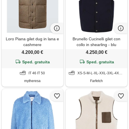
Loro Piana gilet dug in lana e
Brunello Cucinelli gilet con
cashmere
collo in shearling - blu
4.200,00 €
4.250,00 €
Sped. gratuita
Sped. gratuita
IT 46 IT 50
XS-S-M-L-XL-XXL-3XL-4XL-5XL
mytheresa
Farfetch