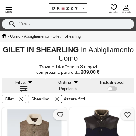
Menu
Wishlist
Accedi
›
›
›
›
Uomo
Abbigliamento
Gilet
Shearling
GILET IN SHEARLING
in Abbigliamento
Uomo
14
3
Trovate
offerte in
negozi
209,00 €
con prezzi a partire da
Filtra
Ordina
Includi sped.
Popolarità
Gilet
Shearling
Azzera filtri