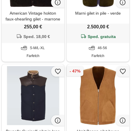
American Vintage hokton
Marni gilet in pile - verde
faux-shearling gilet - marrone
255,00 €
2.500,00 €
Sped. 18,00 €
Sped. gratuita
S-M/L-XL
46-56
Farfetch
Farfetch