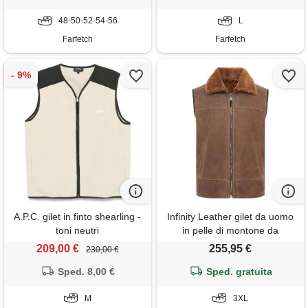
48-50-52-54-56
L
Farfetch
Farfetch
A.P.C. gilet in finto shearling -
Infinity Leather gilet da uomo
toni neutri
in pelle di montone da
aviatore in shearling gilet
209,00 €
255,95 €
230,00 €
scaldacollo
Sped. 8,00 €
Sped. gratuita
M
3XL