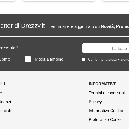
letter di Drezzy.it
per rimanere aggiornato su
Novità
,
Promo
teressato?
Uomo
Moda Bambino
Confermo la presa visione
e
Termini e condizioni
 Negozi
Privacy
peciali
Informativa Cookie
Preferenze Cookie