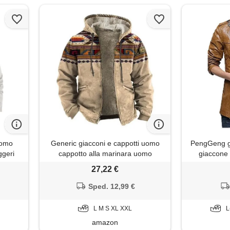
uomo
Generic giacconi e cappotti uomo
PengGeng gi
ggeri
cappotto alla marinara uomo
giaccone 
lente
cardigan collo a scialle uomo giacca
cappotto s
27,22 €
imetico
smoking paillettes uomo giacca
llata
moderna uomo cappotti rossi lunghi
Sped. 12,99 €
cardigan con pelliccia uomo gilet da
ballo
L M S XL XXL
L
amazon