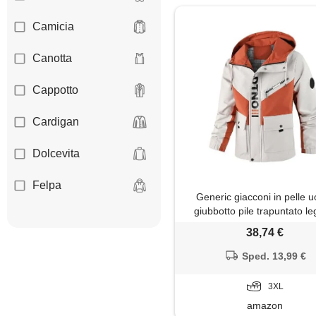
Camicia
Canotta
Cappotto
Cardigan
Dolcevita
Felpa
Generic giacconi in pelle 
giubbotto pile trapuntato le
Giacca
marinaio cerniera idrorepel
38,74 €
caldi cowboy giallo bavero m
Giaccone
sposa rosa piume moto scia
Sped. 13,99 €
belle marche
Gilet
3XL
amazon
Giubbotto