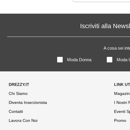
Impermeabile
Jeans
Iscriviti alla News
Maglia
A cosa sei in
Maglietta
Moda Donna
Moda 
Maglione
Mantella
Pantaloni
Chi Siamo
Magazin
Diventa Inserzionista
I Nostri
Parka
Contatti
Eventi S
Piumino
Lavora Con Noi
Promo
Polo