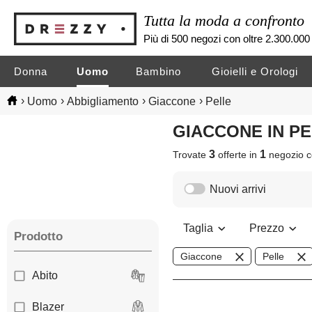
Tutta la moda a confronto
Più di 500 negozi con oltre 2.300.000 
Donna
Uomo
Bambino
Gioielli e Orologi
›
›
›
›
Uomo
Abbigliamento
Giaccone
Pelle
GIACCONE IN P
3
1
Trovate
offerte in
negozio
c
Nuovi arrivi
Taglia
Prezzo
Prodotto
Giaccone
Pelle
Abito
Blazer