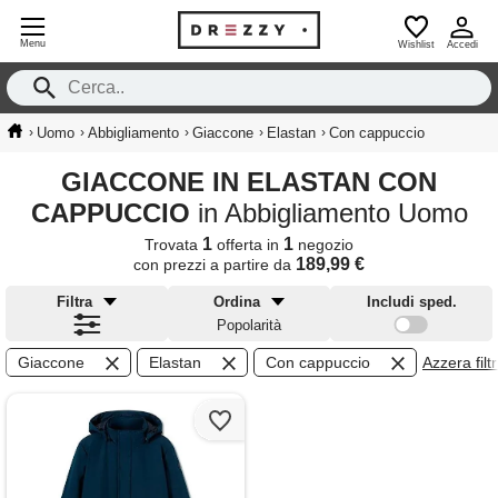
Menu
Wishlist
Accedi
›
›
›
›
›
Uomo
Abbigliamento
Giaccone
Elastan
Con cappuccio
GIACCONE IN ELASTAN CON
CAPPUCCIO
in Abbigliamento Uomo
1
1
Trovata
offerta in
negozio
189,99 €
con prezzi a partire da
Filtra
Ordina
Includi sped.
Popolarità
Giaccone
Elastan
Con cappuccio
Azzera filtr