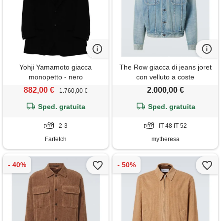
Yohji Yamamoto giacca
The Row giacca di jeans joret
monopetto - nero
con velluto a coste
882,00 €
2.000,00 €
1.760,00 €
Sped. gratuita
Sped. gratuita
2-3
IT 48 IT 52
Farfetch
mytheresa