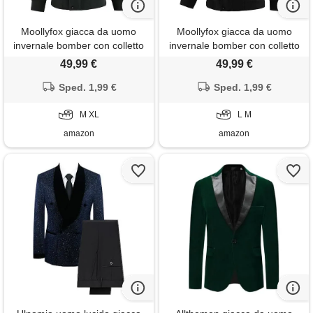
Moollyfox giacca da uomo
Moollyfox giacca da uomo
invernale bomber con colletto
invernale bomber con colletto
in pelliccia, calda, foderata, in
in pelliccia, calda, foderata, in
49,99 €
49,99 €
velluto, stile militare crago,
velluto, stile militare crago,
con cappuccio, per esterni,
Sped. 1,99 €
con cappuccio, per esterni,
Sped. 1,99 €
impermeabile, giacca da
impermeabile, giacca da
aviatore, giacche di
M XL
aviatore, giacche da
L M
amazon
amazon