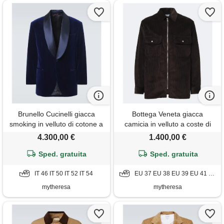
Brunello Cucinelli giacca
Bottega Veneta giacca
smoking in velluto di cotone a
camicia in velluto a coste di
righe
cotone
4.300,00 €
1.400,00 €
Sped. gratuita
Sped. gratuita
IT 46 IT 50 IT 52 IT 54
EU 37 EU 38 EU 39 EU 41 EU 42 EU 43
mytheresa
mytheresa