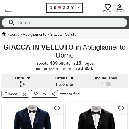
Menu
Wishlist
Accedi
›
›
›
›
Uomo
Abbigliamento
Giacca
Velluto
GIACCA IN VELLUTO
in Abbigliamento
Uomo
439
15
Trovate
offerte in
negozi
20,85 €
con prezzi a partire da
Filtra
Ordina
Includi sped.
Popolarità
Giacca
Velluto
Azzera filtri