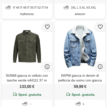
IT 46 IT 48 IT 50 IT 52 IT 54
3XL L S XL XS XXL
mytheresa
amazon
SUN68 giacca in velluto con
KKPW giacca in denim di
tasche verde s44111 37 m
pelliccia da uomo con giacca
leggera in velluto, giacca
133,00 €
59,99 €
invernale slim fit rider in
Sped. gratuita
denim, giacca camionista a
Sped. gratuita
maniche lunghe, giacca
--
oversize
L