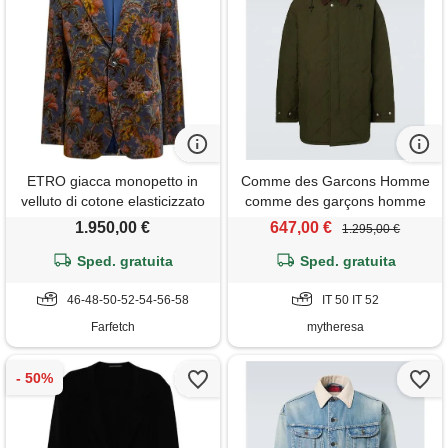
ETRO giacca monopetto in
Comme des Garcons Homme
velluto di cotone elasticizzato
comme des garçons homme
a fiori - blu
giacca trapuntata con
1.950,00 €
647,00 €
1.295,00 €
cappuccio e finiture in velluto
Sped. gratuita
Sped. gratuita
a coste
46-48-50-52-54-56-58
IT 50 IT 52
Farfetch
mytheresa