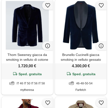
Thom Sweeney giacca da
Brunello Cucinelli giacca
smoking in velluto di cotone
smoking in velluto gessato
con revers a scialle - blu
1.720,00 €
4.300,00 €
Sped. gratuita
Sped. gratuita
IT 46 IT 50 IT 56 IT 58
46-48-50-54
mytheresa
Farfetch