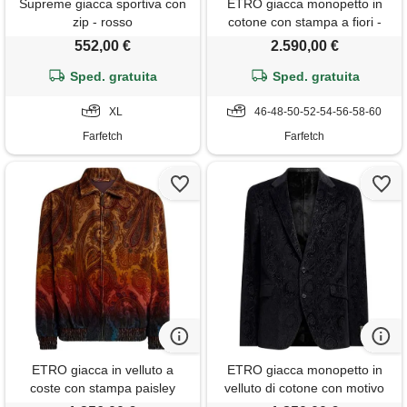
Supreme giacca sportiva con
ETRO giacca monopetto in
zip - rosso
cotone con stampa a fiori -
nero
552,00 €
2.590,00 €
Sped. gratuita
Sped. gratuita
XL
46-48-50-52-54-56-58-60
Farfetch
Farfetch
ETRO giacca in velluto a
ETRO giacca monopetto in
coste con stampa paisley
velluto di cotone con motivo
effetto sfumato - marrone
arnica - nero