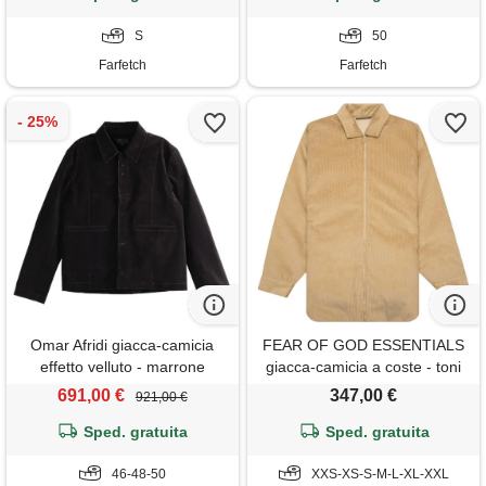
S
50
Farfetch
Farfetch
Omar Afridi giacca-camicia
FEAR OF GOD ESSENTIALS
effetto velluto - marrone
giacca-camicia a coste - toni
neutri
691,00 €
347,00 €
921,00 €
Sped. gratuita
Sped. gratuita
46-48-50
XXS-XS-S-M-L-XL-XXL