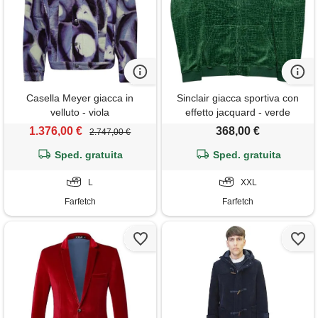
Casella Meyer giacca in
Sinclair giacca sportiva con
velluto - viola
effetto jacquard - verde
1.376,00 €
368,00 €
2.747,00 €
Sped. gratuita
Sped. gratuita
L
XXL
Farfetch
Farfetch