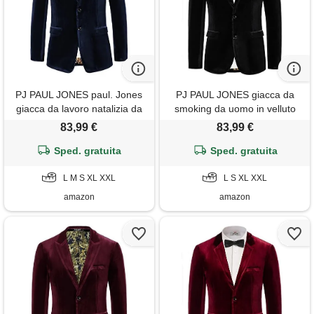
PJ PAUL JONES paul. Jones
PJ PAUL JONES giacca da
giacca da lavoro natalizia da
smoking da uomo in velluto
smoking in velluto da uomo a
moda con due bottoni s nero
83,99 €
83,99 €
due bottoni l blu scuro 310-2
310-3
Sped. gratuita
Sped. gratuita
L M S XL XXL
L S XL XXL
amazon
amazon