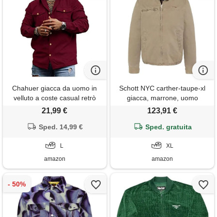
Chahuer giacca da uomo in
Schott NYC carther-taupe-xl
velluto a coste casual retrò
giacca, marrone, uomo
cargo pocket decorazione
21,99 €
123,91 €
button down camicia a
maniche lunghe in velluto a
Sped. 14,99 €
Sped. gratuita
coste rosso vino l
L
XL
amazon
amazon