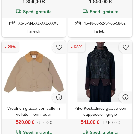
1.356,00 €
1.850,00 €
Sped. gratuita
Sped. gratuita
XS-S-M-L-XL-XXL-XXXL
46-48-50-52-54-56-58-62
Farfetch
Farfetch
Woolrich giacca con collo in
Kiko Kostadinov giacca con
velluto - toni neutri
cappuccio - grigio
520,00 €
541,00 €
650,00 €
1.716,00 €
Sped. gratuita
Sped. gratuita