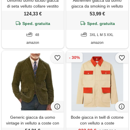
Ulnomio uomo lucido giacca
Allthemen giacca da uomo
di seta velluto collare vestito
giacca da smoking in velluto
scialle risvolto vestito set due
attillato slim fit con un bottone
124,33 €
53,99 €
pezzi banchetto partito
verde xxx-large
Sped. gratuita
Sped. gratuita
48
3XL L M S XXL
amazon
amazon
Generic giacca da uomo
Bode giacca in twill di cotone
vintage in velluto a coste con
con velluto a coste
risvolto, blazer invernale