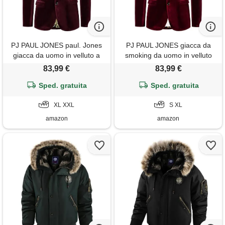
PJ PAUL JONES paul. Jones
PJ PAUL JONES giacca da
giacca da uomo in velluto a
smoking da uomo in velluto
due bottoni perfetta per
moda con due bottoni s vino
83,99 €
83,99 €
matrimoni e natale xxl rosso
rosso 310-1
scuro 310-5
Sped. gratuita
Sped. gratuita
XL XXL
S XL
amazon
amazon