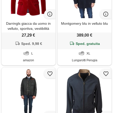
Darringls giacca da uomo in
Montgomery blu in velluto blu
velluto, sportiva, vestibilità
normale, in velluto rosso,
27,29 €
389,00 €
blazer, abbigliamento formale,
bottoni, tinta unita, vestibilità
Sped. 9,98 €
Sped. gratuita
aderente, cappotto sportivo
per cene, balli, matrimoni, 03
L
XL
amazon
Lungarotti Perugia