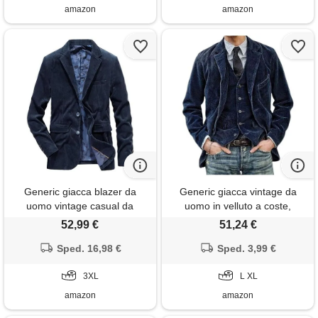
amazon
amazon
Generic giacca blazer da
Generic giacca vintage da
uomo vintage casual da
uomo in velluto a coste,
lavoro in velluto a coste,
cappotti sportivi casual
52,99 €
51,24 €
giacca sportiva lavoro in
vintage button down, giacca
ufficio, blu, 3xl
Sped. 16,98 €
blazer in velluto a coste, blu, l
Sped. 3,99 €
3XL
L XL
amazon
amazon