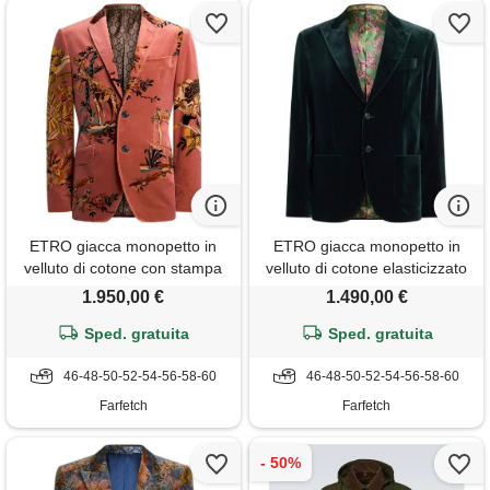
ETRO giacca monopetto in
ETRO giacca monopetto in
velluto di cotone con stampa
velluto di cotone elasticizzato
a fiori - rosa
- verde
1.950,00 €
1.490,00 €
Sped. gratuita
Sped. gratuita
46-48-50-52-54-56-58-60
46-48-50-52-54-56-58-60
Farfetch
Farfetch