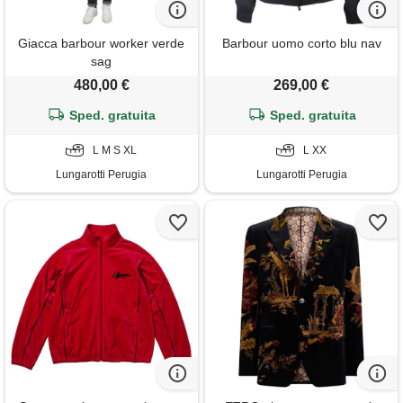
Giacca barbour worker verde
Barbour uomo corto blu nav
sag
480,00 €
269,00 €
Sped. gratuita
Sped. gratuita
L M S XL
L XX
Lungarotti Perugia
Lungarotti Perugia