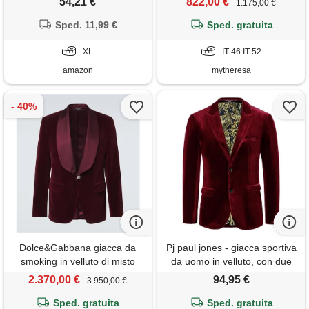
54,21 €
822,00 €
1.175,00 €
elegante in tinta unita con
risvolto in cord, giacca con
Sped. 11,99 €
Sped. gratuita
tasca sul petto, giacche
softshell con tasca sul petto,
XL
IT 46 IT 52
giacche casual
amazon
mytheresa
Dolce&Gabbana giacca da
Pj paul jones - giacca sportiva
smoking in velluto di misto
da uomo in velluto, con due
cotone
bottoni, vestibilità aderente,
2.370,00 €
94,95 €
3.950,00 €
per cena, ballo di fine anno,
Sped. gratuita
matrimonio, vino, m
Sped. gratuita