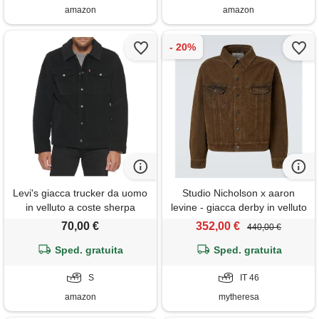
amazon
amazon
Levi's giacca trucker da uomo
Studio Nicholson x aaron
in velluto a coste sherpa
levine - giacca derby in velluto
foderata, velluto a coste nero,
a coste
70,00 €
352,00 €
440,00 €
small
Sped. gratuita
Sped. gratuita
S
IT 46
amazon
mytheresa