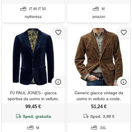
IT 46 IT 50
M
mytheresa
amazon
PJ PAUL JONES - giacca
Generic giacca vintage da
sportiva da uomo in velluto,
uomo in velluto a coste,
con due bottoni, vestibilità
cappotti sportivi casual
99,45 €
51,24 €
aderente, per cena, ballo di
vintage button down, giacca
fine anno, matrimonio, navy,
Sped. gratuita
blazer in velluto a coste,
Sped. 3,99 €
m
marrone, 3xl
M
3XL