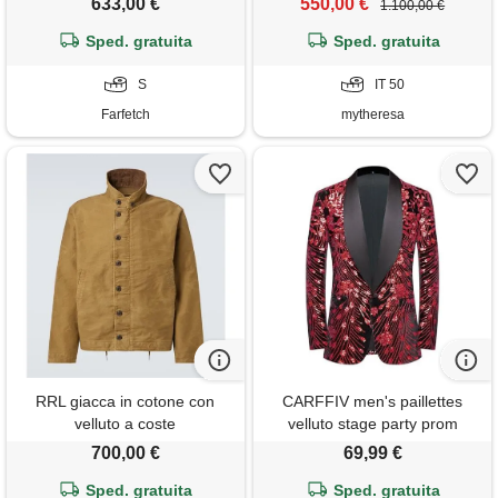
633,00 €
550,00 €
1.100,00 €
coste
Sped. gratuita
Sped. gratuita
S
IT 50
Farfetch
mytheresa
RRL giacca in cotone con
CARFFIV men's paillettes
velluto a coste
velluto stage party prom
wedding dinner symmetry suit
700,00 €
69,99 €
jacket blazer, red, 3xl
Sped. gratuita
Sped. gratuita