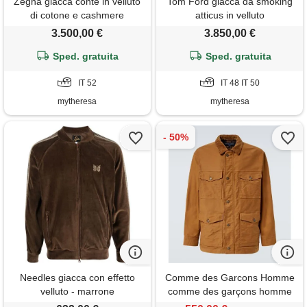
Zegna giacca conte in velluto
Tom Ford giacca da smoking
di cotone e cashmere
atticus in velluto
3.500,00 €
3.850,00 €
Sped. gratuita
Sped. gratuita
IT 52
IT 48 IT 50
mytheresa
mytheresa
Needles giacca con effetto
Comme des Garcons Homme
velluto - marrone
comme des garçons homme
giacca in cotone con velluto a