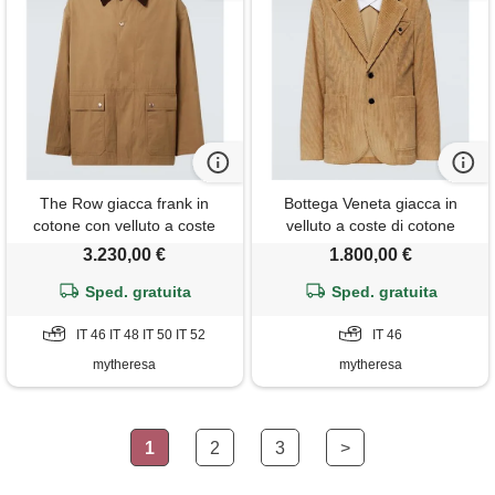
The Row giacca frank in
Bottega Veneta giacca in
cotone con velluto a coste
velluto a coste di cotone
3.230,00 €
1.800,00 €
Sped. gratuita
Sped. gratuita
IT 46 IT 48 IT 50 IT 52
IT 46
mytheresa
mytheresa
1
2
3
>