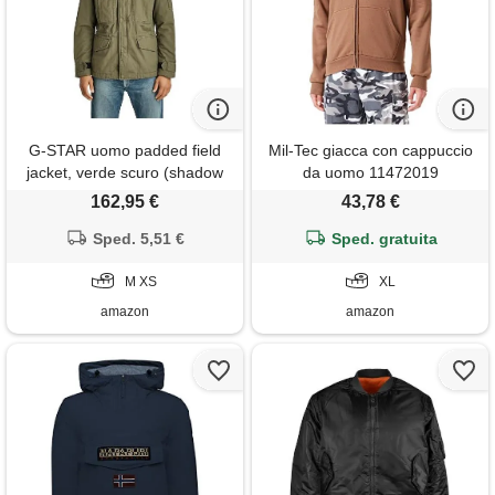
G-STAR uomo padded field
Mil-Tec giacca con cappuccio
jacket, verde scuro (shadow
da uomo 11472019
olive d21995-d191-b230), m
162,95 €
43,78 €
Sped. 5,51 €
Sped. gratuita
M XS
XL
amazon
amazon