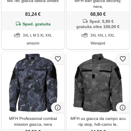
Mil-Tec giacca tattica unisex
MFH earl giacca security,
nera,
81,24 €
68,90 €
Sped. 5,90 €
Sped. gratuita
gratuita oltre 100,00 €
3XL L M S XL XXL
3XL 4XL L XXL
amazon
Waragod
MFH Professional combat
MFH us giacca da campo acu
mission giacca, nera
rip stop, hdt-camo le,
serpente,