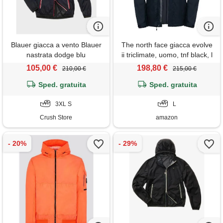
Blauer giacca a vento Blauer
The north face giacca evolve
nastrata dodge blu
ii triclimate, uomo, tnf black, l
105,00 €
198,80 €
210,00 €
215,00 €
Sped. gratuita
Sped. gratuita
3XL S
L
Crush Store
amazon