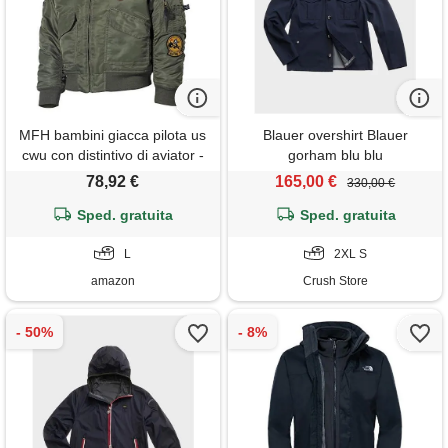
MFH bambini giacca pilota us
Blauer overshirt Blauer
cwu con distintivo di aviator -
gorham blu blu
oliv, l
78,92 €
165,00 €
330,00 €
Sped. gratuita
Sped. gratuita
L
2XL S
amazon
Crush Store