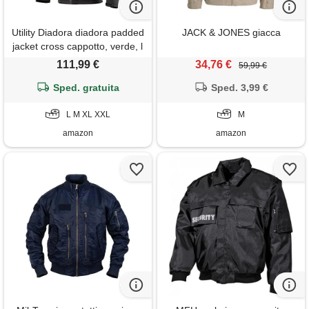
Utility Diadora diadora padded
JACK & JONES giacca
jacket cross cappotto, verde, l
uomo
111,99 €
34,76 €
59,99 €
Sped. gratuita
Sped. 3,99 €
L M XL XXL
M
amazon
amazon