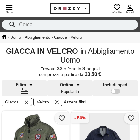
Menu
Wishlist
Accedi
›
›
›
›
Uomo
Abbigliamento
Giacca
Velcro
GIACCA IN VELCRO
in Abbigliamento
Uomo
33
3
Trovate
offerte in
negozi
33,50 €
con prezzi a partire da
Filtra
Ordina
Includi sped.
Popolarità
Giacca
Velcro
Azzera filtri