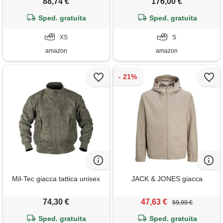
88,74 €
176,00 €
g677), xs
Sped. gratuita
Sped. gratuita
XS
S
amazon
amazon
Mil-Tec giacca tattica unisex
JACK & JONES giacca
74,30 €
47,63 €
59,99 €
Sped. gratuita
Sped. gratuita