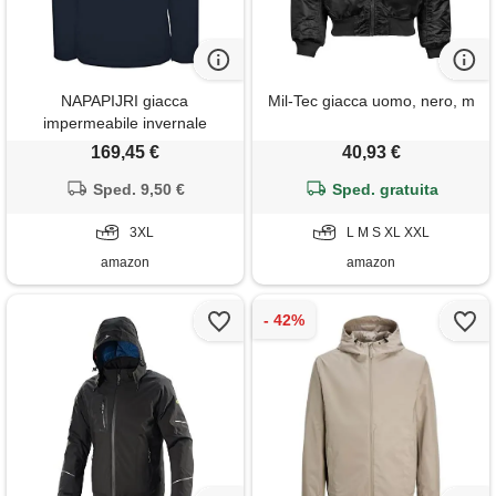
NAPAPIJRI giacca
Mil-Tec giacca uomo, nero, m
impermeabile invernale
rainforest 3
169,45 €
40,93 €
Sped. 9,50 €
Sped. gratuita
3XL
L M S XL XXL
amazon
amazon