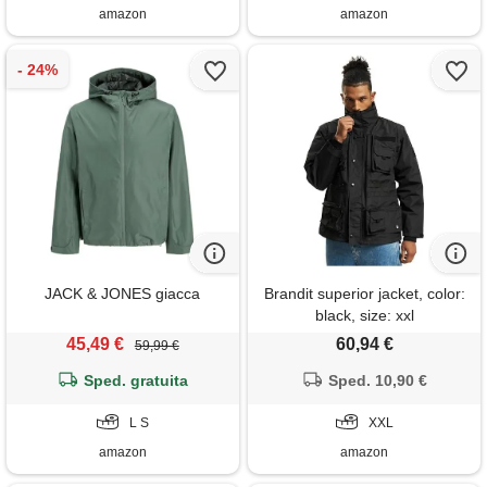
amazon
amazon
JACK & JONES giacca
Brandit superior jacket, color:
black, size: xxl
45,49 €
60,94 €
59,99 €
Sped. gratuita
Sped. 10,90 €
L S
XXL
amazon
amazon