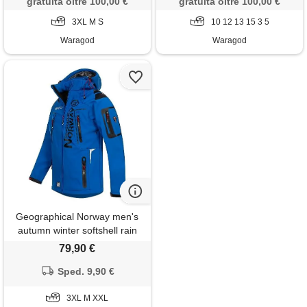
gratuita oltre 100,00 €
gratuita oltre 100,00 €
3XL M S
10 12 13 15 3 5
Waragod
Waragod
Geographical Norway men's
autumn winter softshell rain
outdoor jacket softshell jacket,
79,90 €
royal blue, xxl
Sped. 9,90 €
3XL M XXL