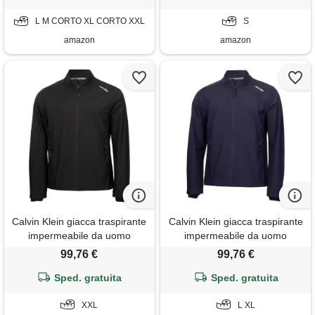
L M CORTO XL CORTO XXL
S
amazon
amazon
Calvin Klein giacca traspirante
Calvin Klein giacca traspirante
impermeabile da uomo
impermeabile da uomo
highland - nero - xxl
highland - marina - l
99,76 €
99,76 €
Sped. gratuita
Sped. gratuita
XXL
L XL