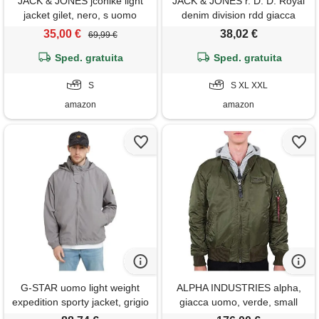
JACK & JONES jcohike light
JACK & JONES r. D. D. Royal
jacket gilet, nero, s uomo
denim division rdd giacca
ibrida
35,00 €
38,02 €
69,99 €
Sped. gratuita
Sped. gratuita
S
S XL XXL
amazon
amazon
G-STAR uomo light weight
ALPHA INDUSTRIES alpha,
expedition sporty jacket, grigio
giacca uomo, verde, small
(sharkskin d25382-d712-