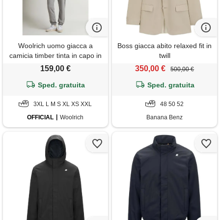
Woolrich uomo giacca a
Boss giacca abito relaxed fit in
camicia timber tinta in capo in
twill
twill di cotone blu taglia s
159,00 €
350,00 €
500,00 €
Sped. gratuita
Sped. gratuita
3XL L M S XL XS XXL
48 50 52
OFFICIAL
Woolrich
Banana Benz