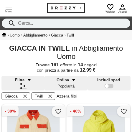
Menu
Wishlist
Accedi
›
›
›
›
Uomo
Abbigliamento
Giacca
Twill
GIACCA IN TWILL
in Abbigliamento
Uomo
161
14
Trovate
offerte in
negozi
12,99 €
con prezzi a partire da
Filtra
Ordina
Includi sped.
Popolarità
Giacca
Twill
Azzera filtri