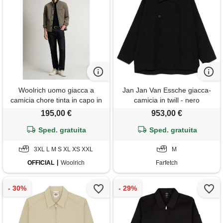
Woolrich uomo giacca a
Jan Jan Van Essche giacca-
camicia chore tinta in capo in
camicia in twill - nero
twill di cotone verde taglia s
195,00 €
953,00 €
Sped. gratuita
Sped. gratuita
3XL L M S XL XS XXL
M
OFFICIAL
Woolrich
Farfetch