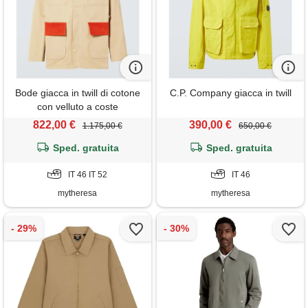
Bode giacca in twill di cotone
C.P. Company giacca in twill
con velluto a coste
822,00 €
390,00 €
1.175,00 €
650,00 €
Sped. gratuita
Sped. gratuita
IT 46 IT 52
IT 46
mytheresa
mytheresa