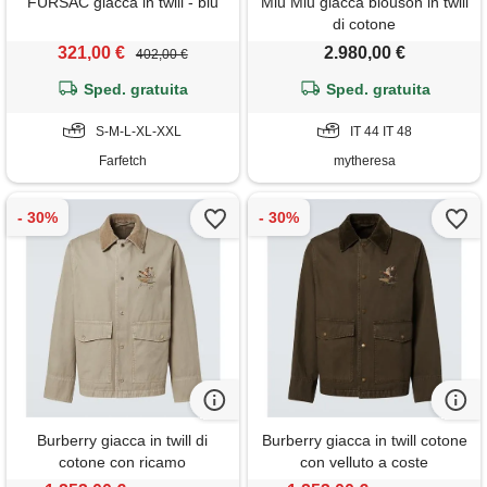
FURSAC giacca in twill - blu
Miu Miu giacca blouson in twill
di cotone
321,00 €
2.980,00 €
402,00 €
Sped. gratuita
Sped. gratuita
S-M-L-XL-XXL
IT 44 IT 48
Farfetch
mytheresa
Burberry giacca in twill di
Burberry giacca in twill cotone
cotone con ricamo
con velluto a coste