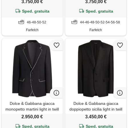
3.750,00 €
3.750,00 €
Sped. gratuita
Sped. gratuita
46-48-50-52
44-46-48-50-52-54-56-58
Farfetch
Farfetch
Dolce & Gabbana giacca
Dolce & Gabbana giacca
monopetto martini light in twill
doppiopetto sicilia light in twill
di lana - blu
di seta - nero
2.950,00 €
3.450,00 €
Sped. gratuita
Sped. gratuita