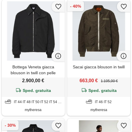
Bottega Veneta giacca
Sacai giacca blouson in twill
blouson in twill con pelle
intrecciato
2.900,00 €
663,00 €
1.105,00 €
Sped. gratuita
Sped. gratuita
IT 44 IT 48 IT 50 IT 52 IT 54 IT 56
IT 46 IT 52
mytheresa
mytheresa