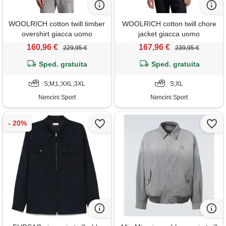
WOOLRICH cotton twill timber
WOOLRICH cotton twill chore
overshirt giacca uomo
jacket giacca uomo
160,96 €
167,96 €
229,95 €
239,95 €
Sped. gratuita
Sped. gratuita
S;M;L;XXL;3XL
S;XL
Nencini Sport
Nencini Sport