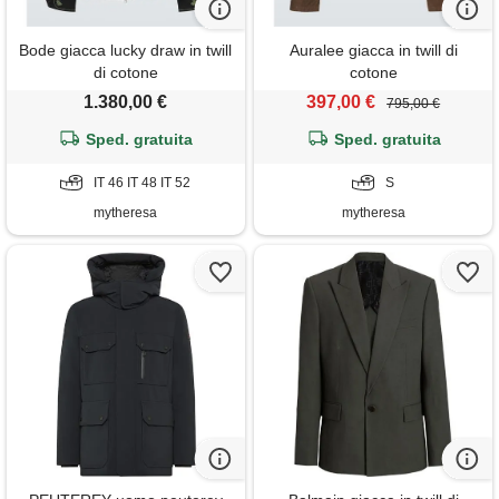
Bode giacca lucky draw in twill
Auralee giacca in twill di
di cotone
cotone
1.380,00 €
397,00 €
795,00 €
Sped. gratuita
Sped. gratuita
IT 46 IT 48 IT 52
S
mytheresa
mytheresa