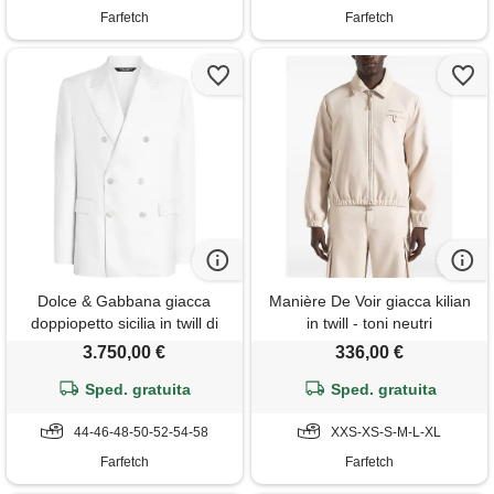
Farfetch
Farfetch
Dolce & Gabbana giacca
Manière De Voir giacca kilian
doppiopetto sicilia in twill di
in twill - toni neutri
seta - bianco
3.750,00 €
336,00 €
Sped. gratuita
Sped. gratuita
44-46-48-50-52-54-58
XXS-XS-S-M-L-XL
Farfetch
Farfetch