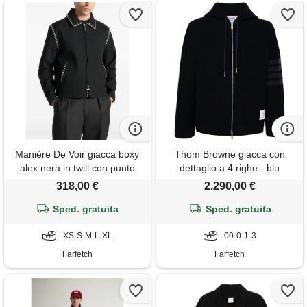
Manière De Voir giacca boxy
Thom Browne giacca con
alex nera in twill con punto
dettaglio a 4 righe - blu
festone - nero
318,00 €
2.290,00 €
Sped. gratuita
Sped. gratuita
XS-S-M-L-XL
00-0-1-3
Farfetch
Farfetch