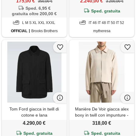
175,00 €
2.240,00 €
350,00 €
3.200,00 €
Sped. 6,95 €
Sped. gratuita
gratuita oltre 200,00 €
L M S XL XXL XXXL
IT 46 IT 48 IT 50 IT 52
OFFICIAL
Brooks Brothers
mytheresa
Tom Ford giacca in twill di
Manière De Voir giacca alex
cotone e lana
boxy in twill con impunture -
toni neutri
4.290,00 €
318,00 €
Sped. gratuita
Sped. gratuita