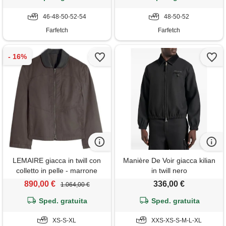
46-48-50-52-54
48-50-52
Farfetch
Farfetch
LEMAIRE giacca in twill con
Manière De Voir giacca kilian
colletto in pelle - marrone
in twill nero
890,00 €
336,00 €
1.064,00 €
Sped. gratuita
Sped. gratuita
XS-S-XL
XXS-XS-S-M-L-XL