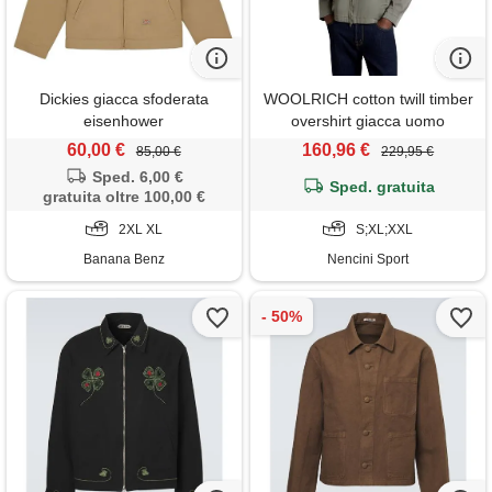
Dickies giacca sfoderata
WOOLRICH cotton twill timber
eisenhower
overshirt giacca uomo
60,00 €
160,96 €
85,00 €
229,95 €
Sped. 6,00 €
Sped. gratuita
gratuita oltre 100,00 €
2XL XL
S;XL;XXL
Banana Benz
Nencini Sport