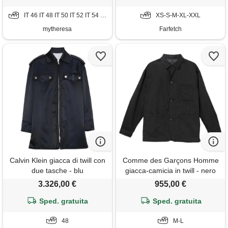
IT 46 IT 48 IT 50 IT 52 IT 54 IT 56 IT 58
XS-S-M-XL-XXL
mytheresa
Farfetch
Calvin Klein giacca di twill con
Comme des Garçons Homme
due tasche - blu
giacca-camicia in twill - nero
3.326,00 €
955,00 €
Sped. gratuita
Sped. gratuita
48
M-L