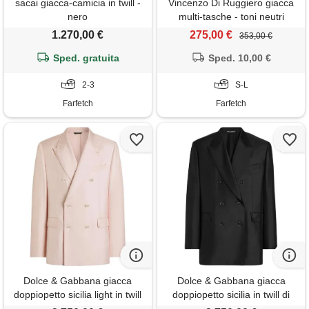
sacai giacca-camicia in twill -
Vincenzo Di Ruggiero giacca
nero
multi-tasche - toni neutri
1.270,00 €
275,00 €
353,00 €
Sped. gratuita
Sped. 10,00 €
2-3
S-L
Farfetch
Farfetch
Dolce & Gabbana giacca
Dolce & Gabbana giacca
doppiopetto sicilia light in twill
doppiopetto sicilia in twill di
di seta - rosa
seta - nero