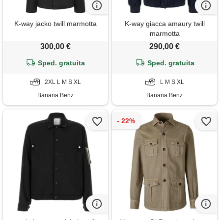
K-way jacko twill marmotta
K-way giacca amaury twill
marmotta
300,00 €
290,00 €
Sped. gratuita
Sped. gratuita
2XL L M S XL
L M S XL
Banana Benz
Banana Benz