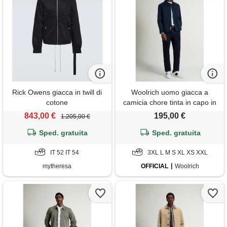
Rick Owens giacca in twill di
Woolrich uomo giacca a
cotone
camicia chore tinta in capo in
twill di cotone blu taglia xl
843,00 €
195,00 €
1.205,00 €
Sped. gratuita
Sped. gratuita
IT 52 IT 54
3XL L M S XL XS XXL
mytheresa
OFFICIAL
Woolrich