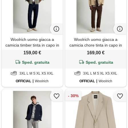
Woolrich uomo giacca a
Woolrich uomo giacca a
camicia timber tinta in capo in
camicia chore tinta in capo in
twill di cotone verde taglia s
twill di cotone beige taglia s
159,00 €
169,00 €
Sped. gratuita
Sped. gratuita
3XL L M S XL XS XXL
3XL L M S XL XS XXL
OFFICIAL
Woolrich
OFFICIAL
Woolrich