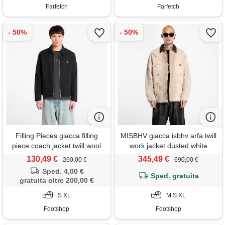
Farfetch
Farfetch
Filling Pieces giacca filling
MISBHV giacca isbhv arfa twill
piece coach jacket twill wool
work jacket dusted white
black
130,49 €
345,49 €
260,00 €
690,00 €
Sped. 4,00 €
Sped. gratuita
gratuita oltre 200,00 €
S XL
M S XL
Footshop
Footshop