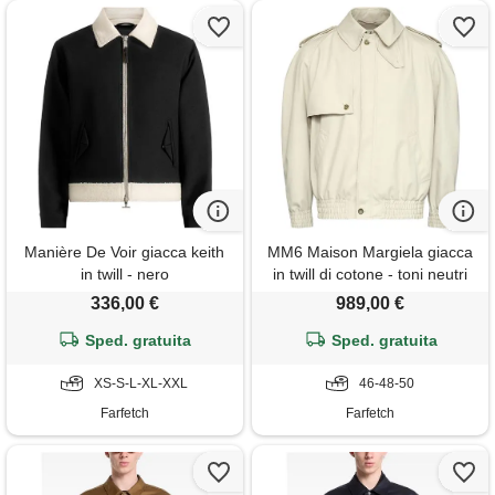
Manière De Voir giacca keith
MM6 Maison Margiela giacca
in twill - nero
in twill di cotone - toni neutri
336,00 €
989,00 €
Sped. gratuita
Sped. gratuita
XS-S-L-XL-XXL
46-48-50
Farfetch
Farfetch