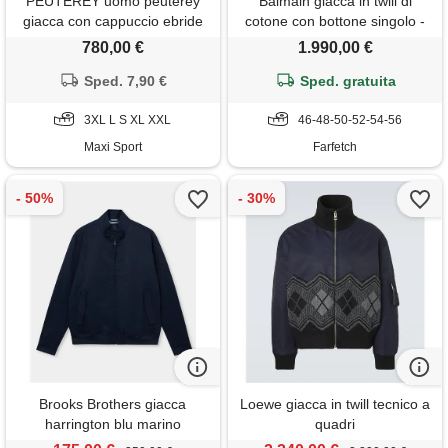
PEUTEREY uomo peuterey
Balmain giacca in twill di
giacca con cappuccio ebride
cotone con bottone singolo -
verde
780,00 €
1.990,00 €
Sped. 7,90 €
Sped. gratuita
3XL L S XL XXL
46-48-50-52-54-56
Maxi Sport
Farfetch
Brooks Brothers giacca
Loewe giacca in twill tecnico a
harrington blu marino
quadri