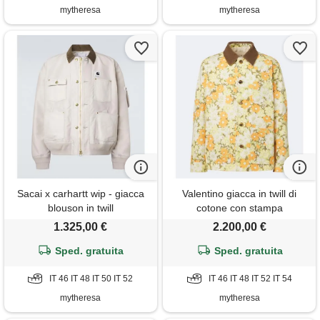
mytheresa
mytheresa
Sacai x carhartt wip - giacca
Valentino giacca in twill di
blouson in twill
cotone con stampa
1.325,00 €
2.200,00 €
Sped. gratuita
Sped. gratuita
IT 46 IT 48 IT 50 IT 52
IT 46 IT 48 IT 52 IT 54
mytheresa
mytheresa