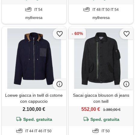
IT 54
IT 48 IT 50 IT 54
mytheresa
mytheresa
Loewe giacca in twill di cotone
Sacai giacca blouson di jeans
con cappuccio
con twill
2.100,00 €
552,00 €
1.380,00 €
Sped. gratuita
Sped. gratuita
IT 44 IT 46 IT 50
IT 50