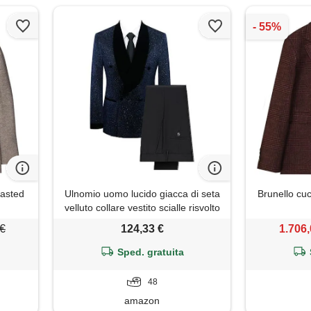
easted
Ulnomio uomo lucido giacca di seta
Brunello cuc
velluto collare vestito scialle risvolto
vestito set due pezzi banchetto
 €
124,33 €
1.706,
partito
Sped. gratuita
48
amazon