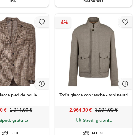
T.Luxy
mytheresa
giacca pied de poule
Tod's giacca con tasche - toni neutri
0 €
1.044,00 €
2.964,00 €
3.094,00 €
Sped. gratuita
Sped. gratuita
50 IT
M-L-XL