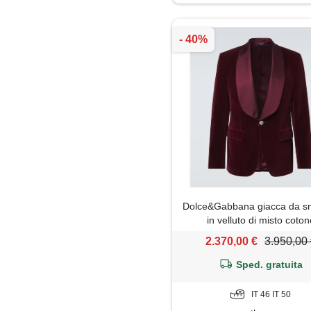
Jeans
Maglia
Maglietta
Maglione
Mantella
Pantaloni
Dolce&Gabbana giacca da s
Parka
in velluto di misto coton
2.370,00 €
3.950,00
Piumino
Sped. gratuita
Polo
IT 46 IT 50
Shorts