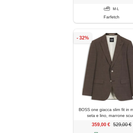
M-L
Farfetch
BOSS one giacca slim fit in 
seta e lino, marrone scu
359,00 €
529,00 €