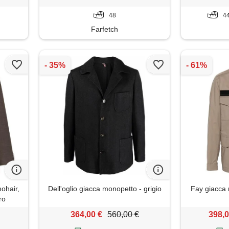
48
44
Farfetch
mohair,
Dell'oglio giacca monopetto - grigio
Fay giacca 
ro
364,00 €
560,00 €
398,0