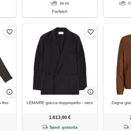
48-56
I
Farfetch
 lino
LEMAIRE giacca doppiopetto - nero
Zegna giac
1.613,00 €
Sped. gratuita