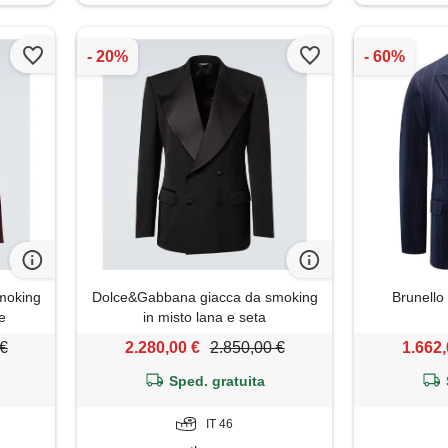
moking
Dolce&Gabbana giacca da smoking
Brunello 
e
in misto lana e seta
 €
2.280,00 €
2.850,00 €
1.662,
Sped. gratuita
IT 46