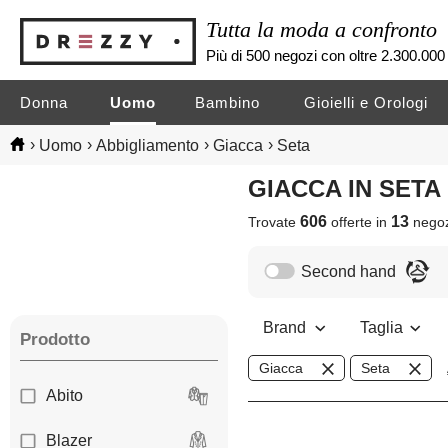
Tutta la moda a confronto
Più di 500 negozi con oltre 2.300.000 
Donna
Uomo
Bambino
Gioielli e Orologi
›
›
›
›
Uomo
Abbigliamento
Giacca
Seta
GIACCA IN SETA
606
13
Trovate
offerte in
nego
Second hand
Brand
Taglia
Prodotto
Giacca
Seta
Abito
Blazer