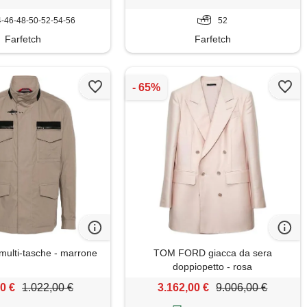
-46-48-50-52-54-56
52
Farfetch
Farfetch
multi-tasche - marrone
TOM FORD giacca da sera
doppiopetto - rosa
0 €
1.022,00 €
3.162,00 €
9.006,00 €