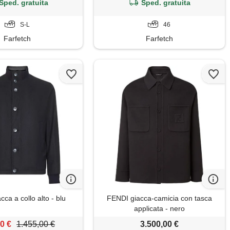
Sped. gratuita
Sped. gratuita
S-L
46
Farfetch
Farfetch
cca a collo alto - blu
FENDI giacca-camicia con tasca
applicata - nero
0 €
1.455,00 €
3.500,00 €