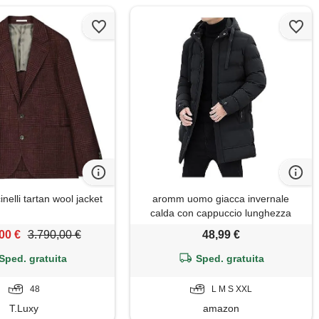
inelli tartan wool jacket
aromm uomo giacca invernale
calda con cappuccio lunghezza
media zip trapuntato imbottito
00 €
3.790,00 €
48,99 €
cappotti puffer nero, s
Sped. gratuita
Sped. gratuita
48
L M S XXL
T.Luxy
amazon