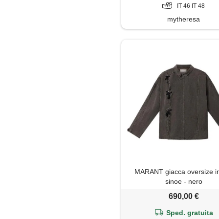
IT 46 IT 48
mytheresa
MARANT giacca oversize in
sinoe - nero
690,00 €
Sped. gratuita