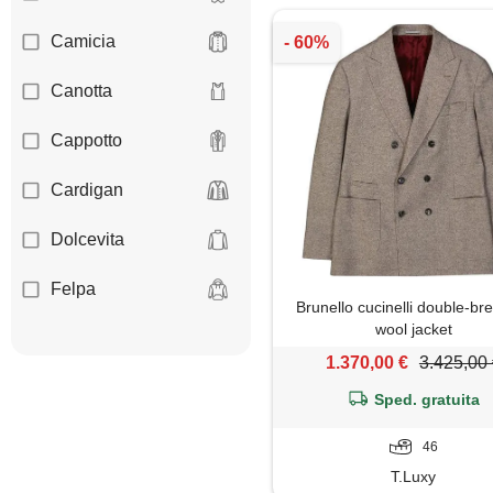
Camicia
Canotta
Cappotto
Cardigan
Dolcevita
Felpa
Brunello cucinelli double-br
wool jacket
Giacca
1.370,00 €
3.425,00
Giaccone
Sped. gratuita
Gilet
46
T.Luxy
Giubbotto