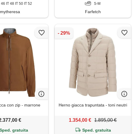
T 46 IT 48 IT 50 IT 52
S-M
mytheresa
Farfetch
ca con zip - marrone
Herno giacca trapuntata - toni neutri
2.377,00 €
1.354,00 €
1.895,00 €
Sped. gratuita
Sped. gratuita