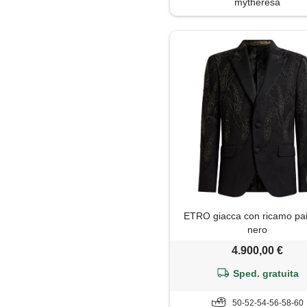
mytheresa
Soprabito
Trench
ETRO giacca con ricamo pai
nero
4.900,00 €
Sped. gratuita
50-52-54-56-58-60