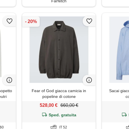
Farfetch
opetto
Fear of God giacca camicia in
Sacai giacc
eutri
popeline di cotone
c
528,00 €
660,00 €
Sped. gratuita
-60
IT 52