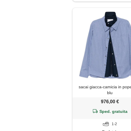
Trench
sacai giacca-camicia in pope
blu
976,00 €
Sped. gratuita
1-2