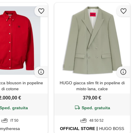
cca blouson in popeline
HUGO giacca slim fit in popeline di
di cotone
misto lana, calce
2.000,00 €
379,00 €
Sped. gratuita
Sped. gratuita
IT 50
48 50 52
mytheresa
OFFICIAL
STORE
HUGO BOSS