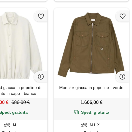
 giacca in popeline di
Moncler giacca in popeline - verde
nto in capo - bianco
00 €
686,00 €
1.606,00 €
Sped. gratuita
Sped. gratuita
M
M-L-XL