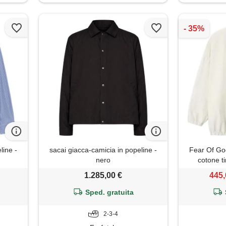
line -
sacai giacca-camicia in popeline -
Fear Of God
nero
cotone ti
1.285,00 €
445,
Sped. gratuita
2-3-4