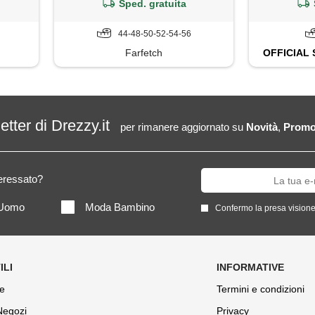
Sped. gratuita
44-48-50-52-54-56
Farfetch
OFFICIAL
letter di Drezzy.it
per rimanere aggiornato su
Novità
,
Promo
teressato?
Uomo
Moda Bambino
Confermo la presa visione
e
Termini e condizioni
 Negozi
Privacy