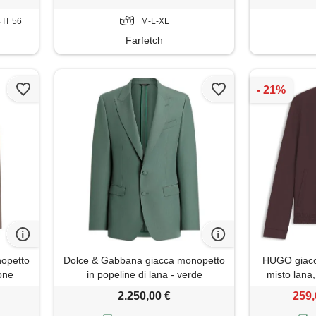
4 IT 56
M-L-XL
Farfetch
opetto
Dolce & Gabbana giacca monopetto
HUGO giacca 
rone
in popeline di lana - verde
misto lana
2.250,00 €
259,