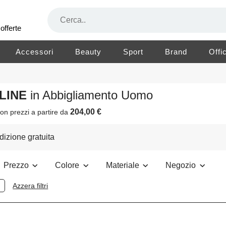
offerte
Accessori
Beauty
Sport
Brand
Offi
ELINE
in Abbigliamento Uomo
204,00 €
on prezzi a partire da
izione gratuita
Prezzo
Colore
Materiale
Negozio
Azzera filtri