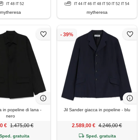
IT 48 IT 52
IT 44 IT 46 IT 48 IT 50 IT 52 IT 54
mytheresa
mytheresa
a in popeline di lana -
Jil Sander giacca in popeline - blu
nero
0 €
1.475,00 €
2.589,00 €
4.246,00 €
Sped. gratuita
Sped. gratuita