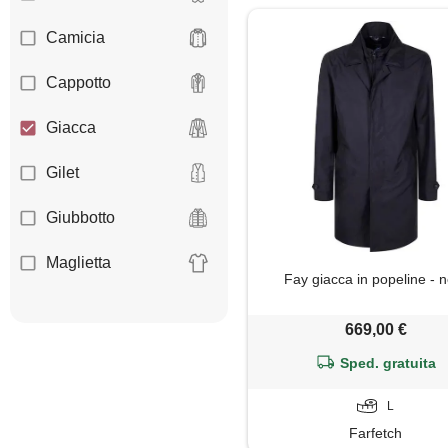
Camicia
Cappotto
Giacca
Gilet
Giubbotto
Maglietta
Fay giacca in popeline - 
Pantaloni
669,00 €
Piumino
Sped. gratuita
Polo
L
Farfetch
Shorts