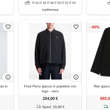
IT 44 IT 46 IT 48 IT 50 IT 52 IT 54
mytheresa
as in
Fred Perry giacca in popeline con
Rier giacc
logo - nero
204,00 €
885,0
Sped. 10,00 €