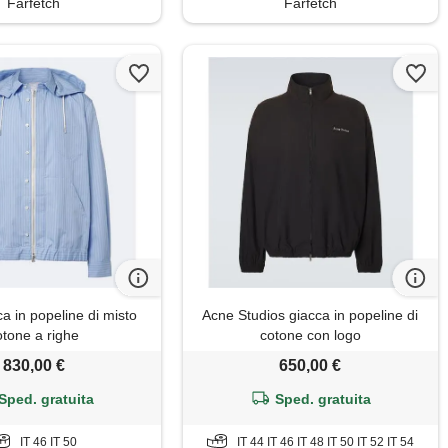
Farfetch
Farfetch
a in popeline di misto
Acne Studios giacca in popeline di
otone a righe
cotone con logo
830,00 €
650,00 €
Sped. gratuita
Sped. gratuita
IT 46 IT 50
IT 44 IT 46 IT 48 IT 50 IT 52 IT 54