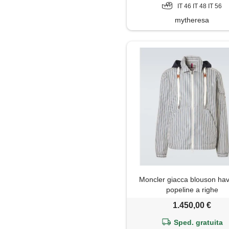
IT 46 IT 48 IT 56
mytheresa
Moncler giacca blouson hav
popeline a righe
1.450,00 €
Sped. gratuita