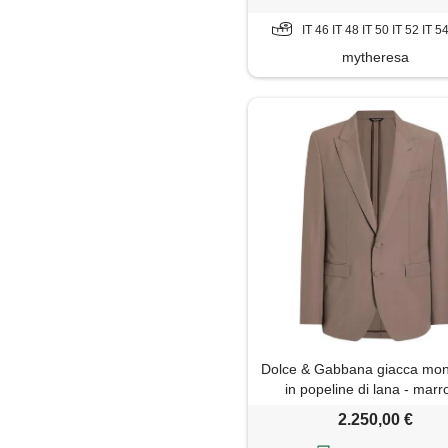
IT 46 IT 48 IT 50 IT 52 IT 5
mytheresa
Dolce & Gabbana giacca mon
in popeline di lana - mar
2.250,00 €