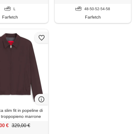
L
48-50-52-54-58
Farfetch
Farfetch
slim fit in popeline di
, troppopieno marrone
00 €
329,00 €