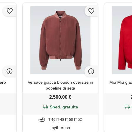
nero
Versace giacca blouson oversize in
Miu Miu gia
popeline di seta
2.500,00 €
Sped. gratuita
IT 46 IT 48 IT 50 IT 52
mytheresa