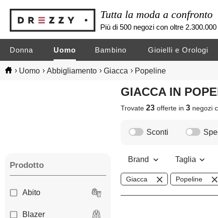
Tutta la moda a confronto
Più di 500 negozi con oltre 2.300.000 
Donna
Uomo
Bambino
Gioielli e Orologi
›
›
›
›
Uomo
Abbigliamento
Giacca
Popeline
GIACCA IN POP
23
3
Trovate
offerte in
negozi
c
Sconti
Sped
Brand
Taglia
Prodotto
Giacca
Popeline
Abito
Blazer