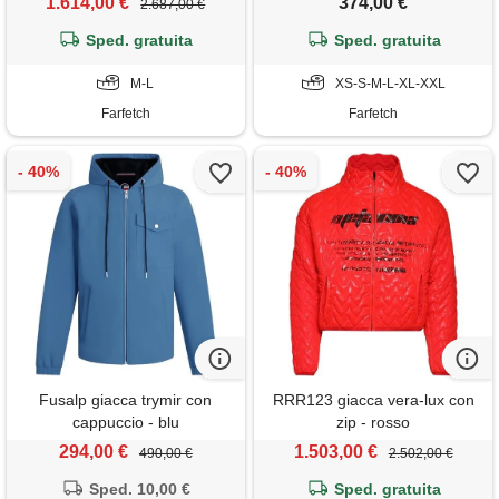
1.614,00 €
374,00 €
2.687,00 €
Sped. gratuita
Sped. gratuita
M-L
XS-S-M-L-XL-XXL
Farfetch
Farfetch
Fusalp giacca trymir con
RRR123 giacca vera-lux con
cappuccio - blu
zip - rosso
294,00 €
1.503,00 €
490,00 €
2.502,00 €
Sped. 10,00 €
Sped. gratuita