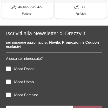
46-48-50-52-54-56
XXL
Farfetch
Farfetch
Iscriviti alla Newsletter di Drezzy.it
per rimanere aggiornato su
Novità
,
Promozioni
e
Coupon
esclusivi
A cosa sei interessato?
Moda Donna
Moda Uomo
Moda Bambino