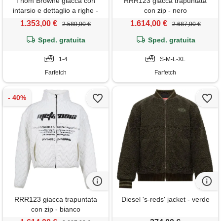
Thom Browne giacca con
RRR123 giacca trapuntata
intarsio e dettaglio a righe -
con zip - nero
blu
1.353,00 €
1.614,00 €
2.580,00 €
2.687,00 €
Sped. gratuita
Sped. gratuita
1-4
S-M-L-XL
Farfetch
Farfetch
RRR123 giacca trapuntata
Diesel 's-reds' jacket - verde
con zip - bianco