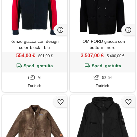
Kenzo giacca con design
TOM FORD giacca con
color-block - blu
bottoni - nero
554,00 €
3.507,00 €
801,00 €
5.400,00 €
Sped. gratuita
Sped. gratuita
M
52-54
Farfetch
Farfetch