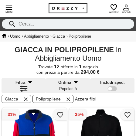
Menu
Wishlist
Accedi
›
›
›
›
Uomo
Abbigliamento
Giacca
Polipropilene
GIACCA IN POLIPROPILENE
in
Abbigliamento Uomo
12
1
Trovate
offerte in
negozio
294,00 €
con prezzi a partire da
Filtra
Ordina
Includi sped.
Popolarità
Giacca
Polipropilene
Azzera filtri