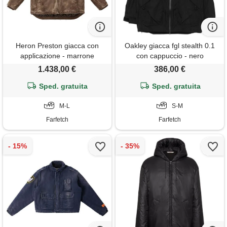
Heron Preston giacca con
Oakley giacca fgl stealth 0.1
applicazione - marrone
con cappuccio - nero
1.438,00 €
386,00 €
Sped. gratuita
Sped. gratuita
M-L
S-M
Farfetch
Farfetch