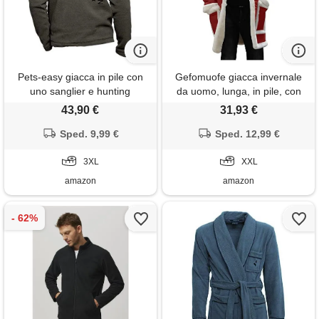
Pets-easy giacca in pile con
Gefomuofe giacca invernale
uno sanglier e hunting
da uomo, lunga, in pile, con
passion - vestito da caccia
imbottitura in pelliccia
43,90 €
31,93 €
personalizzato con una gibier,
sintetica, parka, cappotto in
cachi. , 3xl
Sped. 9,99 €
pile, da aviatore, militare,
Sped. 12,99 €
colore: rosso, xxl
3XL
XXL
amazon
amazon