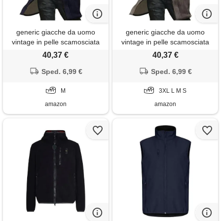
generic giacche da uomo
generic giacche da uomo
vintage in pelle scamosciata
vintage in pelle scamosciata
western, cappotti da cowboy
western da cowboy con
40,37 €
40,37 €
con colletto in pile, giacche in
colletto in pile, cappotti casual
ecopelle casual, inverno, a
Sped. 6,99 €
in ecopelle con cerniera a
Sped. 6,99 €
manica lunga, con cerniera,
manica lunga, abbigliamento
top retrò per esterno, marina
M
esterno retrò, grigio, l
3XL L M S
militare
amazon
amazon