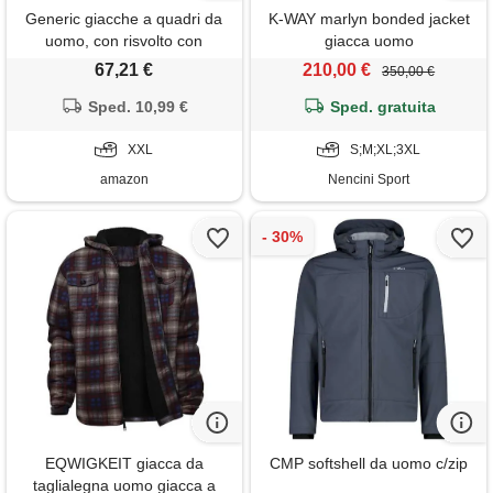
Generic giacche a quadri da
K-WAY marlyn bonded jacket
uomo, con risvolto con
giacca uomo
stampa scozzese in pile con
67,21 €
210,00 €
350,00 €
cerniera, capispalla invernale
con tasche, caldo e spesso,
Sped. 10,99 €
Sped. gratuita
giacca interna in pile
invernale, cappotto da uomo
XXL
S;M;XL;3XL
senza cappuccio
amazon
Nencini Sport
EQWIGKEIT giacca da
CMP softshell da uomo c/zip
taglialegna uomo giacca a