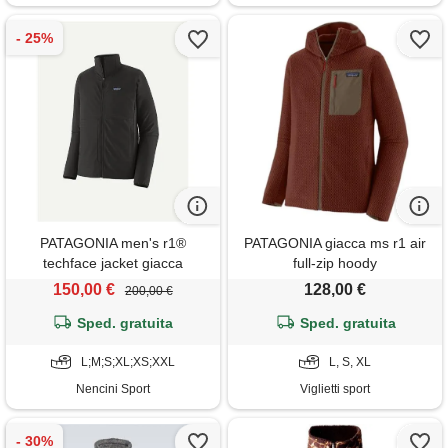
PATAGONIA men's r1®
PATAGONIA giacca ms r1 air
techface jacket giacca
full-zip hoody
outdoor uomo
150,00 €
128,00 €
200,00 €
Sped. gratuita
Sped. gratuita
L;M;S;XL;XS;XXL
L, S, XL
Nencini Sport
Viglietti sport