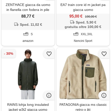
ZENTHACE giacca da uomo
EA7 train core id m jacket pa
in flanella con fodera in pile
giacca uomo
sherpa, giacca in flanella
88,77 €
95,00 €
190,00 €
spazzolata a maniche lunghe,
Sped. 5,90 €
con bottone a pressione, s
Sped. 11,02 €
gratuita oltre 100,00 €
S
XXL;3XL
amazon
Nencini Sport
RAINS lohja long insulated
PATAGONIA giacca ms classic
jacket w3t2 giacca uomo
retro-x jkt