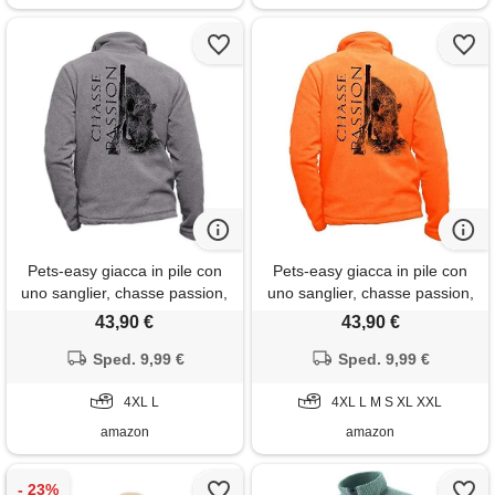
Pets-easy giacca in pile con
Pets-easy giacca in pile con
uno sanglier, chasse passion,
uno sanglier, chasse passion,
vestito da caccia
vestito da caccia
43,90 €
43,90 €
personalizzato con una gibier,
personalizzato con una gibier,
Sped. 9,99 €
grigio, l
arancione fluo, 4xl
Sped. 9,99 €
4XL L
4XL L M S XL XXL
amazon
amazon