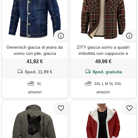
Generisch giacca di jeans da
ZITY giacca uomo a quadri
uomo con pile, giacca
imbottita con cappuccio e
invernale in cotone, imbottita,
cerniera - giacca in pile
41,92 €
49,99 €
antivento, calda, in pile,
flanella calda stile boscaiolo
vintage, per il tempo libero,
Sped. 11,99 €
per i giorni freddi
Sped. gratuita
con colletto alto, fodera in
pile, da cowboy, blu, xl
XL
3XL L M XL XXL
amazon
amazon