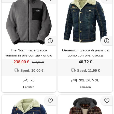
The North Face giacca
Generisch giacca di jeans da
yumiori in pile con zip - grigio
uomo con pile, giacca
invernale in cotone, imbottita,
238,00 €
40,72 €
427,00 €
antivento, calda, in pile,
Sped. 10,00 €
vintage, per il tempo libero,
Sped. 11,99 €
con colletto alto, fodera in
XL
pile, da cowboy, blu scuro, m
3XL 5XL M XL
Farfetch
amazon