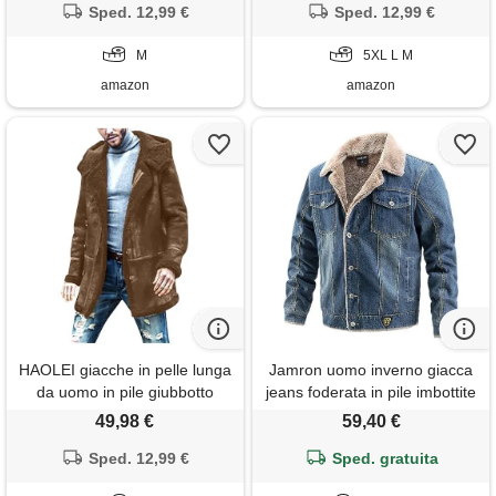
montone cappotti in morbida
Sped. 12,99 €
montone cappotti in morbida
Sped. 12,99 €
pelle di pecora vintage giacca
pelle di pecora vintage giacca
invernale in ecopelle
M
invernale in ecopelle
5XL L M
amazon
amazon
HAOLEI giacche in pelle lunga
Jamron uomo inverno giacca
da uomo in pile giubbotto
jeans foderata in pile imbottite
colletto con risvolto imbottito
con collo giacca denim in
49,98 €
59,40 €
aviatore cappotto in finta di
felpa calda con tasche blu
montone cappotti in morbida
Sped. 12,99 €
Sped. gratuita
marino l
pelle di pecora vintage giacca