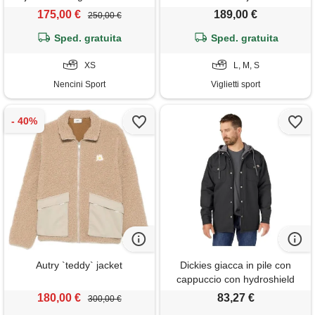
175,00 €
189,00 €
250,00 €
Sped. gratuita
Sped. gratuita
XS
L, M, S
Nencini Sport
Viglietti sport
Autry `teddy` jacket
Dickies giacca in pile con
cappuccio con hydroshield
abbigliamento per esterno da
180,00 €
83,27 €
300,00 €
lavoro, nero, l uomo