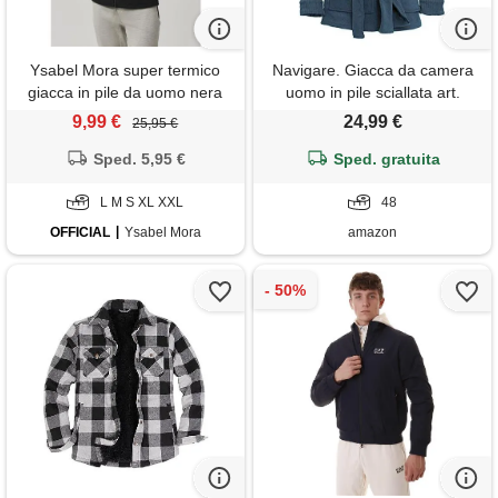
Ysabel Mora super termico
Navigare. Giacca da camera
giacca in pile da uomo nera
uomo in pile sciallata art.
14900 (48/m, jeans)
9,99 €
24,99 €
25,95 €
Sped. 5,95 €
Sped. gratuita
L M S XL XXL
48
OFFICIAL
Ysabel Mora
amazon