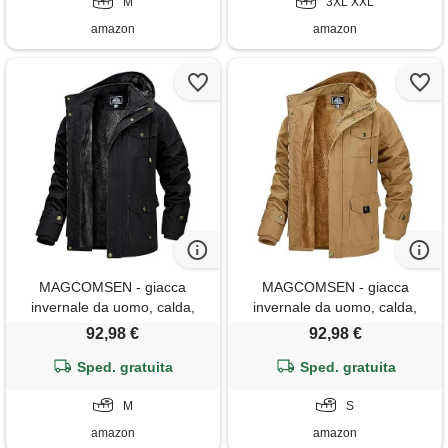
M
3XL XXL
amazon
amazon
MAGCOMSEN - giacca
MAGCOMSEN - giacca
invernale da uomo, calda,
invernale da uomo, calda,
imbottita, in pile, antivento, da
imbottita, in pile, antivento, da
92,98 €
92,98 €
esterno, con cappuccio
esterno, con cappuccio
rimovibile, nero , m
Sped. gratuita
rimovibile, cachi, s
Sped. gratuita
M
S
amazon
amazon