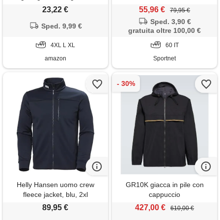
quadri taglialegna camicia
23,22 €
55,96 €
79,95 €
termica fodera interna in pile
Sped. 3,90 €
giacca di mezza stagione
Sped. 9,99 €
gratuita oltre 100,00 €
calda con cappuccio giacca-
camicia invernale sportiva
4XL L XL
60 IT
giacca invernale
amazon
Sportnet
Helly Hansen uomo crew
GR10K giacca in pile con
fleece jacket, blu, 2xl
cappuccio
89,95 €
427,00 €
610,00 €