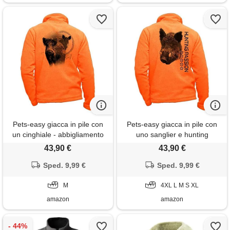
Pets-easy giacca in pile con
Pets-easy giacca in pile con
un cinghiale - abbigliamento
uno sanglier e hunting
da caccia personalizzato con
passion - vestito da caccia
43,90 €
43,90 €
selvaggina, arancione fluo, m
personalizzato con una gibier,
Sped. 9,99 €
arancione fluo, s
Sped. 9,99 €
M
4XL L M S XL
amazon
amazon