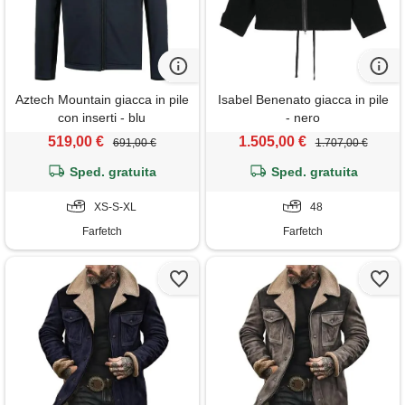
Aztech Mountain giacca in pile
Isabel Benenato giacca in pile
con inserti - blu
- nero
519,00 €
1.505,00 €
691,00 €
1.707,00 €
Sped. gratuita
Sped. gratuita
XS-S-XL
48
Farfetch
Farfetch