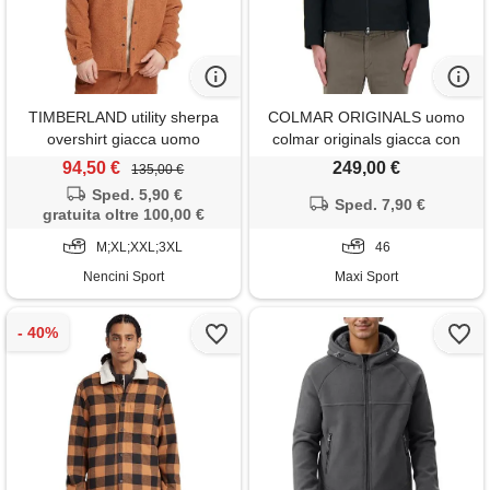
TIMBERLAND utility sherpa
COLMAR ORIGINALS uomo
overshirt giacca uomo
colmar originals giacca con
cappucio in soft shell
94,50 €
249,00 €
135,00 €
Sped. 5,90 €
Sped. 7,90 €
gratuita oltre 100,00 €
M;XL;XXL;3XL
46
Nencini Sport
Maxi Sport