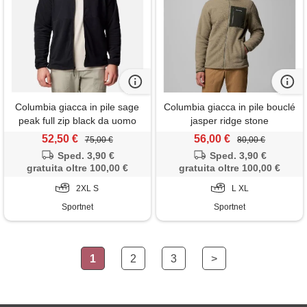
Columbia giacca in pile sage
Columbia giacca in pile bouclé
peak full zip black da uomo
jasper ridge stone
green/greenscape da uomo
52,50 €
56,00 €
75,00 €
80,00 €
Sped. 3,90 €
Sped. 3,90 €
gratuita oltre 100,00 €
gratuita oltre 100,00 €
2XL S
L XL
Sportnet
Sportnet
1
2
3
>