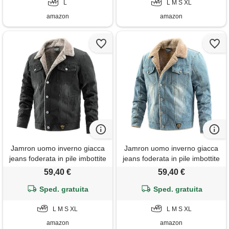
invernale in ecopelle
L
L M S XL
amazon
amazon
Jamron uomo inverno giacca
Jamron uomo inverno giacca
jeans foderata in pile imbottite
jeans foderata in pile imbottite
con collo giacca denim in
con collo giacca denim in
59,40 €
59,40 €
felpa calda con tasche nero l
felpa calda con tasche
Sped. gratuita
Sped. gratuita
azzurro m
L M S XL
L M S XL
amazon
amazon