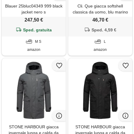
Blauer 25bluc04349 999 black
Cli. Que giacca softshell
jacket nero s
classica da uomo, blu marino
scuro, l
247,50 €
46,70 €
Sped. gratuita
Sped. 4,59 €
M S
L
amazon
amazon
STONE HARBOUR giacca
STONE HARBOUR giacca
invernale lunga e calda da
invernale lunga e calda da