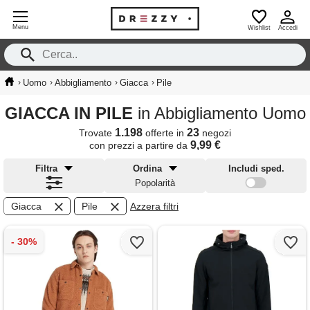
Menu
Wishlist
Accedi
›
›
›
›
Uomo
Abbigliamento
Giacca
Pile
GIACCA IN PILE
in Abbigliamento Uomo
1.198
23
Trovate
offerte in
negozi
9,99 €
con prezzi a partire da
Filtra
Ordina
Includi sped.
Popolarità
Giacca
Pile
Azzera filtri