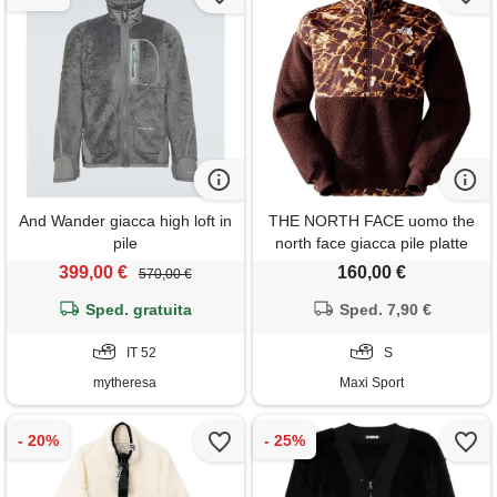
And Wander giacca high loft in
THE NORTH FACE uomo the
pile
north face giacca pile platte
1/4zip
399,00 €
160,00 €
570,00 €
Sped. gratuita
Sped. 7,90 €
IT 52
S
mytheresa
Maxi Sport