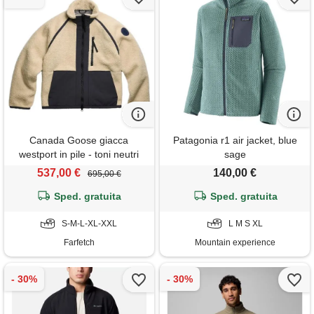
Canada Goose giacca
Patagonia r1 air jacket, blue
westport in pile - toni neutri
sage
537,00 €
140,00 €
695,00 €
Sped. gratuita
Sped. gratuita
S-M-L-XL-XXL
L M S XL
Farfetch
Mountain experience