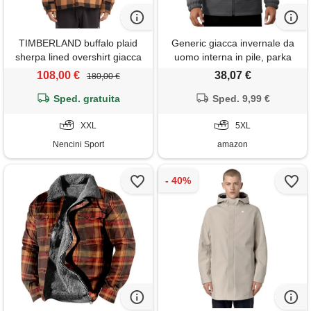
TIMBERLAND buffalo plaid
Generic giacca invernale da
sherpa lined overshirt giacca
uomo interna in pile, parka
uomo
invernale da uomo,
108,00 €
38,07 €
180,00 €
impermeabile, foderata, in
Sped. gratuita
flanella, con cappuccio, con
Sped. 9,99 €
tasche, per il tempo libero,
XXL
giacca da lavoro termica da
5XL
uomo, grigio. , 5xl
Nencini Sport
amazon