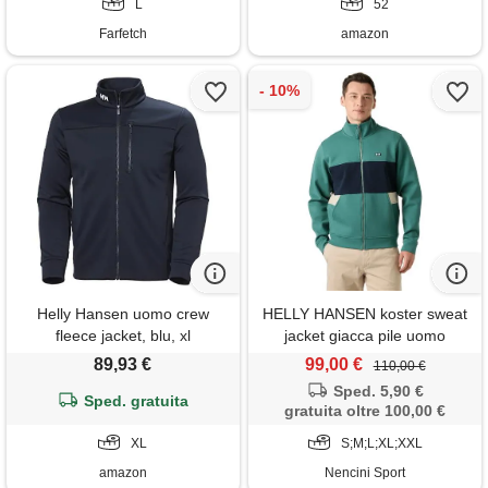
L
52
Farfetch
amazon
Helly Hansen uomo crew
HELLY HANSEN koster sweat
fleece jacket, blu, xl
jacket giacca pile uomo
89,93 €
99,00 €
110,00 €
Sped. 5,90 €
Sped. gratuita
gratuita oltre 100,00 €
XL
S;M;L;XL;XXL
amazon
Nencini Sport