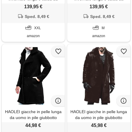
uomo con cappuccio foderato
uomo con cappuccio foderato
139,95 €
139,95 €
in pile teddy e tasca sul petto
in pile teddy e tasca sul petto
netaan xx s-3xl, grigio, xxl
Sped. 8,49 €
netaan xx s-3xl, nero , m
Sped. 8,49 €
XXL
M
amazon
amazon
HAOLEI giacche in pelle lunga
HAOLEI giacche in pelle lunga
da uomo in pile giubbotto
da uomo in pile giubbotto
colletto con risvolto imbottito
colletto con risvolto imbottito
44,98 €
45,98 €
aviatore cappotto in finta di
aviatore cappotto in finta di