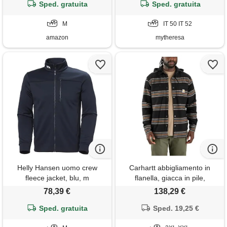
Sped. gratuita
Sped. gratuita
M
IT 50 IT 52
amazon
mytheresa
Helly Hansen uomo crew
Carhartt abbigliamento in
fleece jacket, blu, m
flanella, giacca in pile,
Carhartt marrone/nero, xxl
78,39 €
138,29 €
Sped. gratuita
Sped. 19,25 €