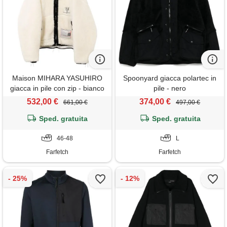
Maison MIHARA YASUHIRO
Spoonyard giacca polartec in
giacca in pile con zip - bianco
pile - nero
532,00 €
374,00 €
661,00 €
497,00 €
Sped. gratuita
Sped. gratuita
46-48
L
Farfetch
Farfetch