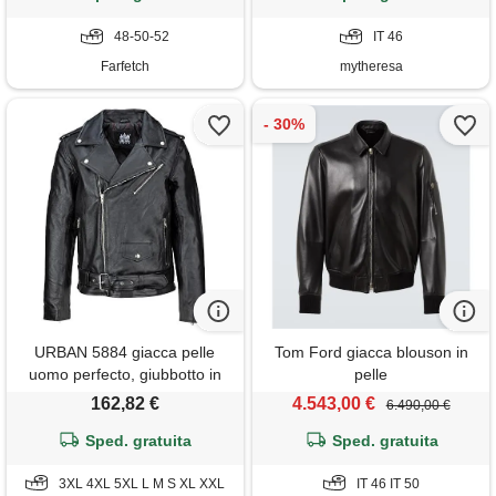
48-50-52
IT 46
Farfetch
mytheresa
URBAN 5884 giacca pelle
Tom Ford giacca blouson in
uomo perfecto, giubbotto in
pelle
vera pelle bovina soffice e
162,82 €
4.543,00 €
6.490,00 €
resistente, chiodo uomo stile
biker, nero, xl
Sped. gratuita
Sped. gratuita
3XL 4XL 5XL L M S XL XXL
IT 46 IT 50