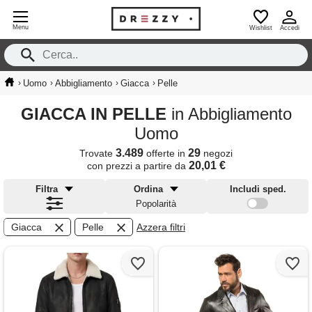
Menu
Wishlist
Accedi
›
›
›
›
Uomo
Abbigliamento
Giacca
Pelle
GIACCA IN PELLE
in Abbigliamento
Uomo
3.489
29
Trovate
offerte in
negozi
20,01 €
con prezzi a partire da
Filtra
Ordina
Includi sped.
Popolarità
Giacca
Pelle
Azzera filtri