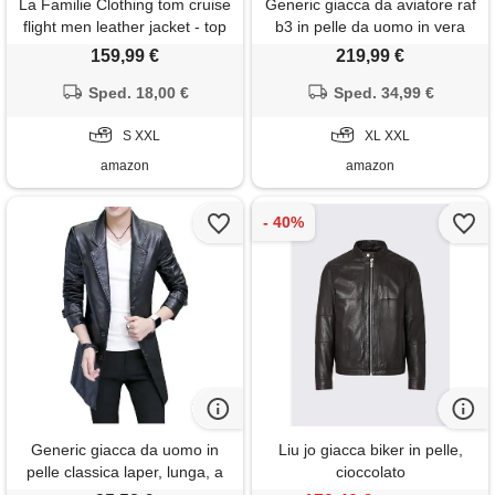
La Familie Clothing tom cruise
Generic giacca da aviatore raf
flight men leather jacket - top
b3 in pelle da uomo in vera
gun bomber leather jacket
pelliccia di shearling in vera
159,99 €
219,99 €
men - brown leather jacket -
pelle di pecora b3 bomber da
removable fur collar, nero , xxl
Sped. 18,00 €
volo invernale ww2 - marrone,
Sped. 34,99 €
marrone, xxl
S XXL
XL XXL
amazon
amazon
Generic giacca da uomo in
Liu jo giacca biker in pelle,
pelle classica laper, lunga, a
cioccolato
tre quarti, blazer, cappotto