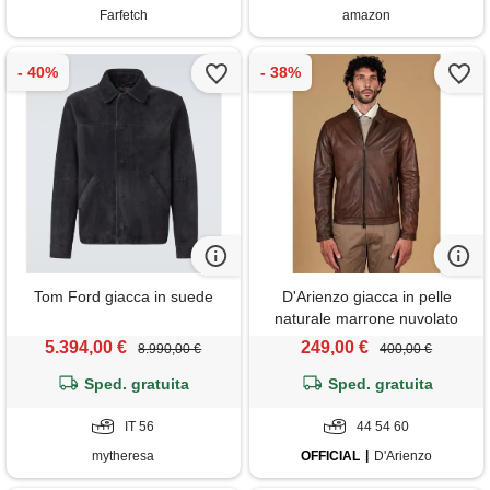
Farfetch
amazon
Tom Ford giacca in suede
D'Arienzo giacca in pelle
naturale marrone nuvolato
effetto liscio D'Arienzo
5.394,00 €
249,00 €
8.990,00 €
400,00 €
Sped. gratuita
Sped. gratuita
IT 56
44 54 60
mytheresa
OFFICIAL
D'Arienzo