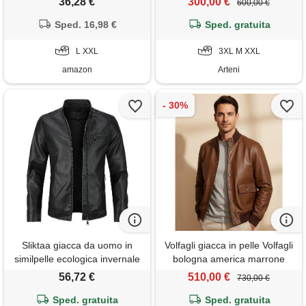
36,28 €
300,00 €
600,00 €
giacca motociclista con
pelliccia, capospalla invernale
Sped. 16,98 €
Sped. gratuita
L XXL
3XL M XXL
amazon
Arteni
Sliktaa giacca da uomo in
Volfagli giacca in pelle Volfagli
similpelle ecologica invernale
bologna america marrone
con collo alto di transizione
56,72 €
510,00 €
730,00 €
matelassee moto pilota
zippato cerniera casual giacca
Sped. gratuita
Sped. gratuita