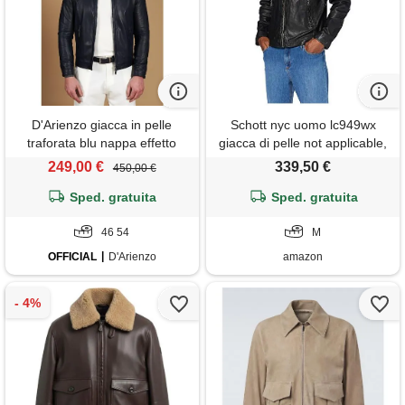
D'Arienzo giacca in pelle
Schott nyc uomo lc949wx
traforata blu nappa effetto
giacca di pelle not applicable,
liscio D'Arienzo
nero, medium
249,00 €
339,50 €
450,00 €
Sped. gratuita
Sped. gratuita
46 54
M
OFFICIAL
D'Arienzo
amazon