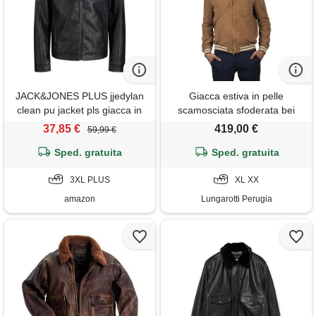
JACK&JONES PLUS jjedylan
Giacca estiva in pelle
clean pu jacket pls giacca in
scamosciata sfoderata bei
pelle, nero, 3xl, nero, xxxl
37,85 €
419,00 €
59,99 €
Sped. gratuita
Sped. gratuita
3XL PLUS
XL XX
amazon
Lungarotti Perugia