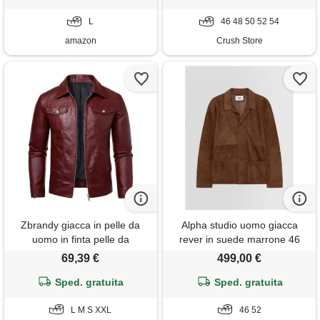
in pelle cool classic, nero e, l
L
46 48 50 52 54
amazon
Crush Store
Zbrandy giacca in pelle da
Alpha studio uomo giacca
uomo in finta pelle da
rever in suede marrone 46
motociclista cappotto outwear
69,39 €
499,00 €
antivento, vino rosso, large
Sped. gratuita
Sped. gratuita
L M S XXL
46 52