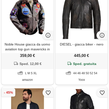
Noble House giacca da uomo
DIESEL - giacca biker - nero
aviation top gun mavericks in
pelle di toro marrone scuro,
359,00 €
445,00 €
marrone scuro, xl
Sped. 12,00 €
Sped. gratuita
L M S XL
44 46 48 50 52 54
amazon
Yoox