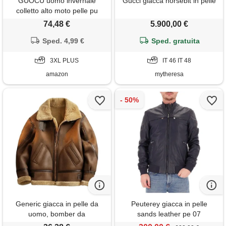
GUOCU uomo invernale
Gucci giacca horsebit in pelle
colletto alto moto pelle pu
ricamo moto giacca pu
74,48 €
5.900,00 €
antivento aviatore pilota
bomber giacca in finta pelle
Sped. 4,99 €
Sped. gratuita
giubbotto in similpelle casual
rosso
3XL PLUS
IT 46 IT 48
amazon
mytheresa
Generic giacca in pelle da
Peuterey giacca in pelle
uomo, bomber da
sands leather pe 07
motociclista, con collo alto,