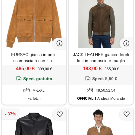
FURSAC giacca in pelle
JACK LEATHER giacca derek
scamosciata con zip -
knit in camoscio e maglia
marrone
verde militare
485,00 €
183,00 €
809,00 €
365,00 €
Sped. gratuita
Sped. 5,50 €
M-L-XL
48,50,52,54
Farfetch
OFFICIAL
Andrea Morando