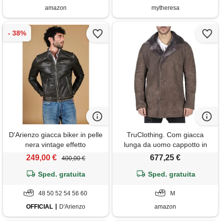
amazon
mytheresa
D'Arienzo giacca biker in pelle
TruClothing. Com giacca
nera vintage effetto
lunga da uomo cappotto in
invecchiato D'Arienzo
vera pelle di montone stile
249,00 €
677,25 €
400,00 €
classico collo v - taupe m
Sped. gratuita
Sped. gratuita
48 50 52 54 56 60
M
OFFICIAL
D'Arienzo
amazon