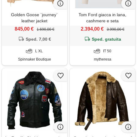
Golden Goose `journey`
Tom Ford giacca in lana,
leather jacket
cashmere e seta
845,00 €
2.394,00 €
1.690,00 €
3.990,00 €
Sped. 7,00 €
Sped. gratuita
L XL
IT 50
Spinnaker Boutique
mytheresa