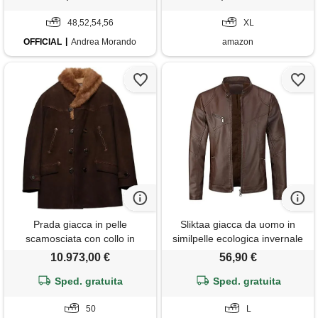
slim fit impermeabile giacca
48,52,54,56
moto giacca militare
XL
OFFICIAL
Andrea Morando
amazon
Prada giacca in pelle
Sliktaa giacca da uomo in
scamosciata con collo in
similpelle ecologica invernale
shearling - marrone
con collo alto di transizione
10.973,00 €
56,90 €
matelassee moto pilota
Sped. gratuita
zippato cerniera casual giacca
Sped. gratuita
in pelle cool classic, marrone
50
b, l
L