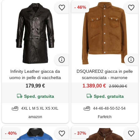
Infinity Leather giacca da
DSQUARED2 giacca in pelle
uomo in pelle di vacchetta
scamosciata - marrone
nera militare tedesca xs
179,99 €
1.389,00 €
2.590,00 €
Sped. gratuita
Sped. gratuita
4XL L M S XL XS XXL
44-46-48-50-52-54
amazon
Farfetch