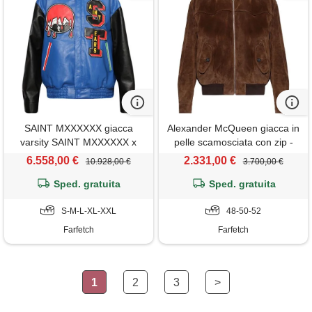
SAINT MXXXXXX giacca
Alexander McQueen giacca in
varsity SAINT MXXXXXX x
pelle scamosciata con zip -
denim tears - blu
marrone
6.558,00 €
2.331,00 €
10.928,00 €
3.700,00 €
Sped. gratuita
Sped. gratuita
S-M-L-XL-XXL
48-50-52
Farfetch
Farfetch
1
2
3
>