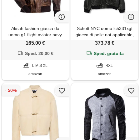
Aksah fashion giacca da
Schott NYC uomo lc5331xgt
uomo g1 flight aviator navy
giacca di pelle not applicable,
bomber in pelle marrone
ant. Black, 4x-large
165,00 €
373,78 €
invecchiata giacca, marrone, l
Sped. 20,00 €
Sped. gratuita
L M S XL
4XL
amazon
amazon