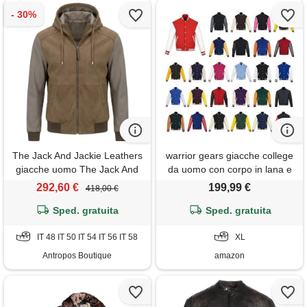
The Jack And Jackie Leathers
warrior gears giacche college
giacche uomo The Jack And
da uomo con corpo in lana e
Jackie Leathers - john mix -
maniche in pelle, giacca
292,60 €
199,99 €
418,00 €
beige
college classica stile bomber
Sped. gratuita
retrò a righe, corpo in lana e
Sped. gratuita
maniche in pelle, azzurro e
IT 48 IT 50 IT 54 IT 56 IT 58
bianco - xl
XL
Antropos Boutique
amazon