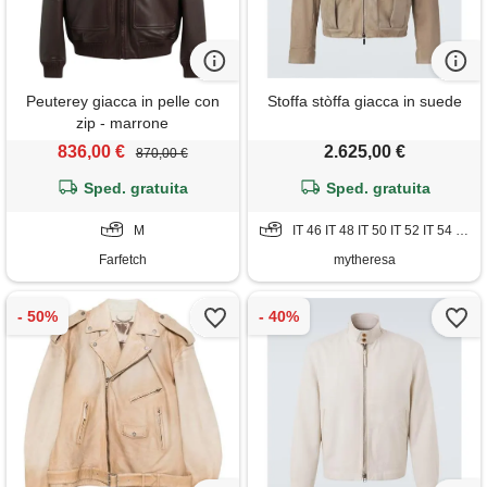
Peuterey giacca in pelle con
Stoffa stòffa giacca in suede
zip - marrone
836,00 €
2.625,00 €
870,00 €
Sped. gratuita
Sped. gratuita
M
IT 46 IT 48 IT 50 IT 52 IT 54 IT 56
Farfetch
mytheresa