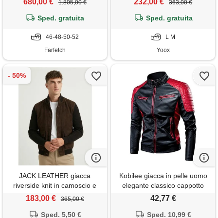
680,00 €
232,00 €
1.805,00 €
363,00 €
Sped. gratuita
Sped. gratuita
46-48-50-52
L M
Farfetch
Yoox
JACK LEATHER giacca
Kobilee giacca in pelle uomo
riverside knit in camoscio e
elegante classico cappotto
maglia testa di moro
giacca pelle casual giubbino
183,00 €
42,77 €
365,00 €
cerniera invernale giubbotto
Sped. 5,50 €
bomber con colletto vintage
Sped. 10,99 €