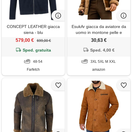
CONCEPT LEATHER giacca
EsukAr giacca da aviatore da
siena - blu
uomo in montone pelle e
bomber volante, marrone, 5xl
579,00 €
30,63 €
699,00 €
Sped. gratuita
Sped. 4,00 €
48-54
3XL 5XL M XXL
Farfetch
amazon