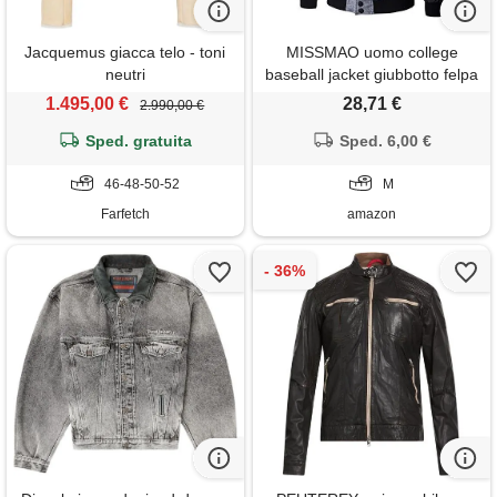
Jacquemus giacca telo - toni
MISSMAO uomo college
neutri
baseball jacket giubbotto felpa
pu cuciture in pelle grigio
1.495,00 €
28,71 €
2.990,00 €
chiaro m
Sped. gratuita
Sped. 6,00 €
46-48-50-52
M
Farfetch
amazon