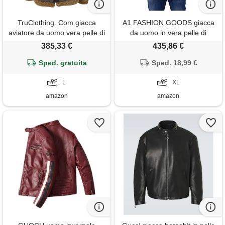
TruClothing. Com giacca
A1 FASHION GOODS giacca
aviatore da uomo vera pelle di
da uomo in vera pelle di
montone stile classico pilota
pecora color cognac, in
385,33 €
435,86 €
militare invernale - marrone l
montone bianco 3/4,
Sped. gratuita
trapuntato, cappotto per auto
Sped. 18,99 €
- hank, marrone chiaro, xl
L
XL
amazon
amazon