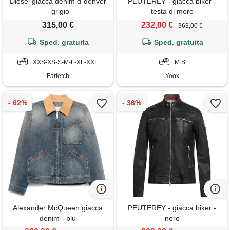
Diesel giacca denim d-denver
PEUTEREY - giacca biker -
- grigio
testa di moro
315,00 €
232,00 €
363,00 €
Sped. gratuita
Sped. gratuita
XXS-XS-S-M-L-XL-XXL
M S
Farfetch
Yoox
Alexander McQueen giacca
PEUTEREY - giacca biker -
denim - blu
nero