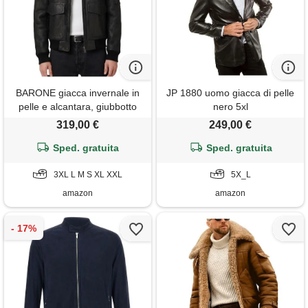
BARONE giacca invernale in
JP 1880 uomo giacca di pelle
pelle e alcantara, giubbotto
nero 5xl
invernale uomo aviatore,
319,00 €
249,00 €
bomber in pelle made in italy
(it, testo, xl, regular, regular,
Sped. gratuita
Sped. gratuita
nero)
3XL L M S XL XXL
5X_L
amazon
amazon