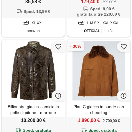
35,58 €
179,40 €
299,00 €
trench, nero , xl
Sped. 9,00 €
Sped. 13,99 €
gratuita oltre 220,00 €
XL XXL
L M S XL XXL XXXL
amazon
OFFICIAL
Liu Jo
Billionaire giacca-camicia in
Plan C giacca in suede con
pelle di pitone - marrone
shearling
10.200,00 €
1.890,00 €
2.700,00 €
Sped. gratuita
Sped. gratuita