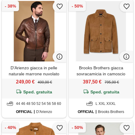
D'Arienzo giacca in pelle
Brooks Brothers giacca
naturale marrone nuvolato
sovracamicia in camoscio
effetto liscio D'Arienzo
beige
249,00 €
397,50 €
400,00 €
795,00 €
Sped. gratuita
Sped. gratuita
44 46 48 50 52 54 56 58 60
L XXL XXXL
OFFICIAL
D'Arienzo
OFFICIAL
Brooks Brothers