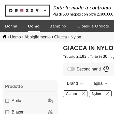
Tutta la moda a confronto
Più di 500 negozi con oltre 2.300.000 
Donna
Uomo
Bambino
Gioielli e Orologi
›
›
›
›
Uomo
Abbigliamento
Giacca
Nylon
GIACCA IN NYL
2.103
30
Trovate
offerte in
neg
Second hand
Brand
Taglia
Prodotto
Giacca
Nylon
Abito
Blazer