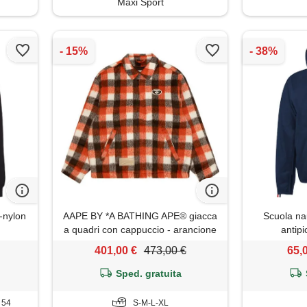
Maxi Sport
-nylon
AAPE BY *A BATHING APE® giacca
Scuola nau
a quadri con cappuccio - arancione
antip
401,00 €
473,00 €
65,
Sped. gratuita
T 54
S-M-L-XL