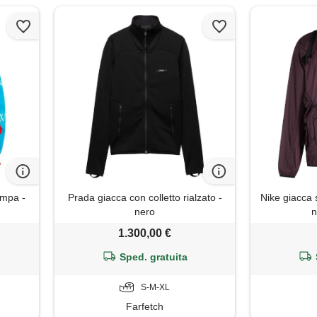
ampa -
Prada giacca con colletto rialzato -
Nike giacca 
nero
n
1.300,00 €
Sped. gratuita
S-M-XL
Farfetch