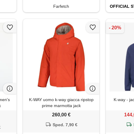
Farfetch
OFFICIAL
S
 men's
K-WAY uomo k-way giacca ripstop
K-way - jac
k
prime marmotta jack
260,00 €
144,
Sped. 7,90 €
€