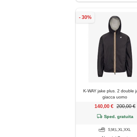
Impermeabile
Jeans
Maglia
Maglietta
Maglione
Mantella
K-WAY jake plus. 2 double j
Pantaloni
giacca uomo
140,00 €
200,00 €
Pantaloni capri
Sped. gratuita
Parka
S;M;L;XL;XXL
Piumino