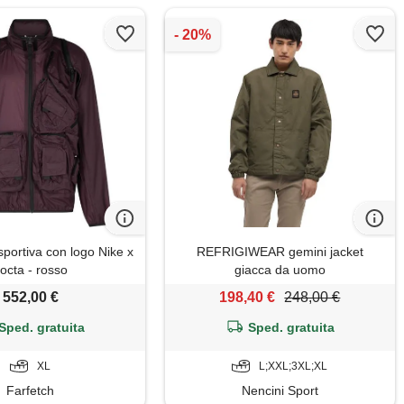
sportiva con logo Nike x
REFRIGIWEAR gemini jacket
octa - rosso
giacca da uomo
552,00 €
198,40 €
248,00 €
Sped. gratuita
Sped. gratuita
XL
L;XXL;3XL;XL
Farfetch
Nencini Sport