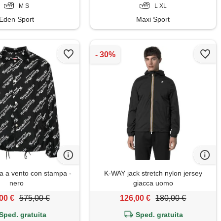
M S
L XL
Eden Sport
Maxi Sport
a a vento con stampa -
K-WAY jack stretch nylon jersey
nero
giacca uomo
00 €
575,00 €
126,00 €
180,00 €
Sped. gratuita
Sped. gratuita