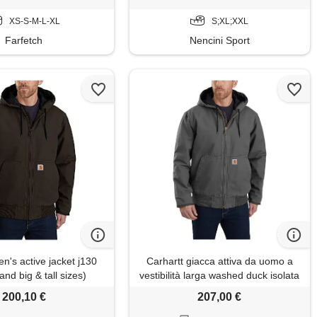
XS-S-M-L-XL
S;XL;XXL
Farfetch
Nencini Sport
n's active jacket j130
Carhartt giacca attiva da uomo a
and big & tall sizes)
vestibilità larga washed duck isolata
(grande e alta), ghiaia, 5x-large
200,10 €
207,00 €