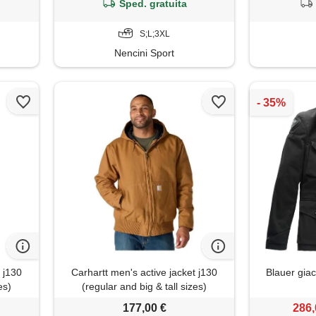
Sped. gratuita
S;L;3XL
Nencini Sport
t j130
Carhartt men's active jacket j130
Blauer giac
es)
(regular and big & tall sizes)
177,00 €
286,