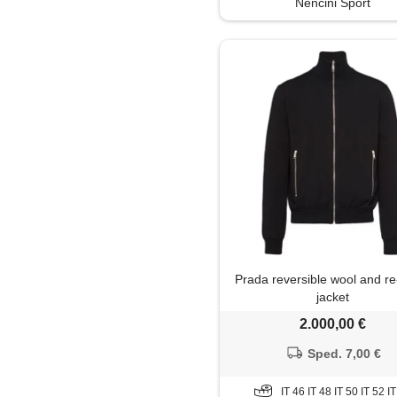
Nencini Sport
Polo
Salopette
Shorts
Soprabito
Trench
Prada reversible wool and re
jacket
2.000,00 €
Sped. 7,00 €
IT 46 IT 48 IT 50 IT 52 I