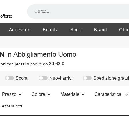
offerte
Accessori
Beauty
Sport
Brand
Offi
ON
in Abbigliamento Uomo
20,63 €
ozi
con prezzi a partire da
Sconti
Nuovi arrivi
Spedizione gratui
Prezzo
Colore
Materiale
Caratteristica
Azzera filtri