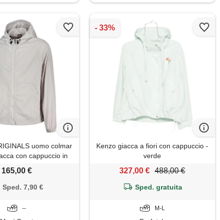
IGINALS uomo colmar
Kenzo giacca a fiori con cappuccio -
iacca con cappuccio in
verde
on super light
165,00 €
327,00 €
488,00 €
Sped. 7,90 €
Sped. gratuita
--
M-L