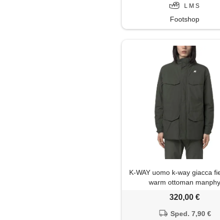
L M S
Footshop
K-WAY uomo k-way giacca fie
warm ottoman manph
320,00 €
Sped. 7,90 €