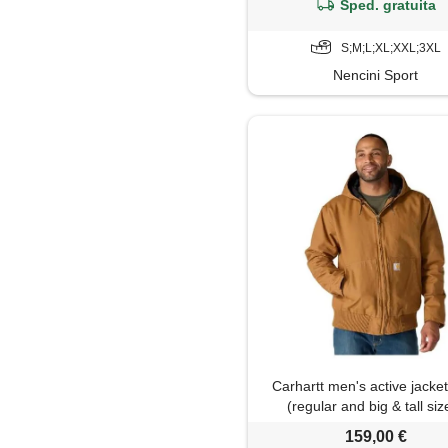
Sped. gratuita
S;M;L;XL;XXL;3XL
Nencini Sport
Carhartt men's active jacke
(regular and big & tall siz
159,00 €