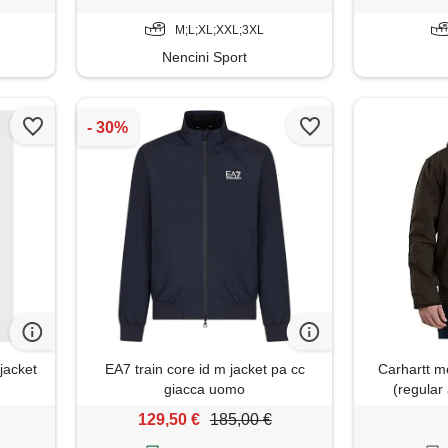
M;L;XL;XXL;3XL
Nencini Sport
jacket
EA7 train core id m jacket pa cc
Carhartt me
giacca uomo
(regular 
129,50 €
185,00 €