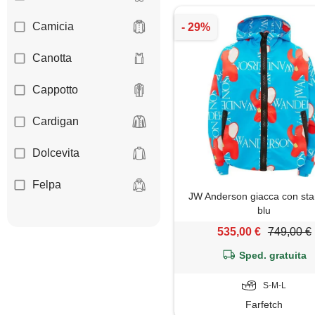
Camicia
Canotta
Cappotto
Cardigan
Dolcevita
Felpa
JW Anderson giacca con st
blu
Giacca
535,00 €
749,00 €
Giaccone
Sped. gratuita
Gilet
S-M-L
Farfetch
Giubbotto