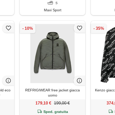
S
Maxi Sport
ld eco
REFRIGIWEAR free jacket giacca
Kenzo giacc
y
uomo
179,10 €
199,00 €
374,
Sped. gratuita