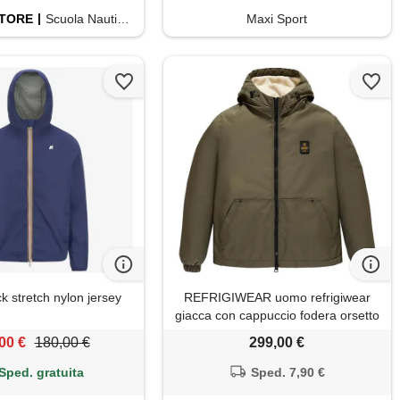
TORE
Scuola Nautica Italiana
Maxi Sport
k stretch nylon jersey
REFRIGIWEAR uomo refrigiwear
giacca con cappuccio fodera orsetto
libra
00 €
180,00 €
299,00 €
Sped. gratuita
Sped. 7,90 €