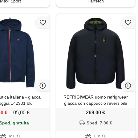
Maxi Sport
Farfetch
tica italiana - giacca
REFRIGIWEAR uomo refrigiwear
ioggia 142901 blu
giacca con cappuccio reversibile
free
00 €
105,00 €
269,00 €
Sped. gratuita
Sped. 7,90 €
M L XL
L M XL