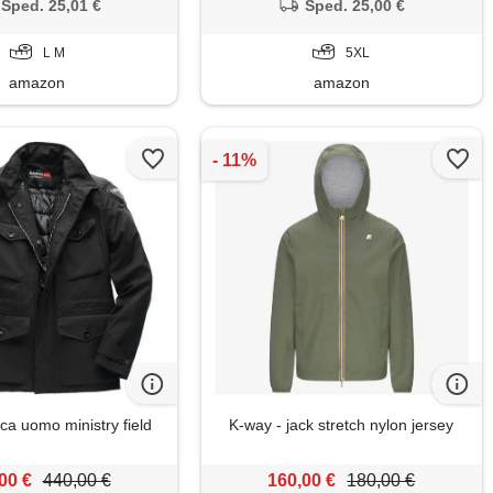
Sped. 25,01 €
Sped. 25,00 €
L M
5XL
amazon
amazon
ca uomo ministry field
K-way - jack stretch nylon jersey
00 €
440,00 €
160,00 €
180,00 €