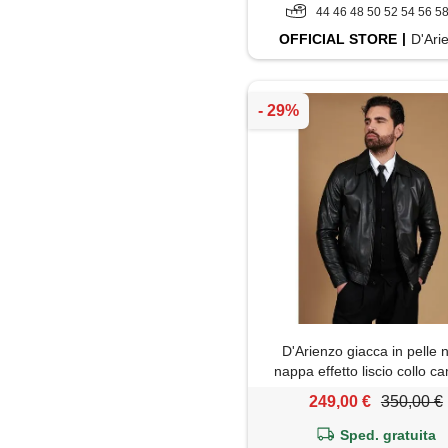
44 46 48 50 52 54 56 5
OFFICIAL
STORE
D'Ari
D'Arienzo giacca in pelle 
nappa effetto liscio collo ca
D'Arienzo
249,00 €
350,00 €
Sped. gratuita