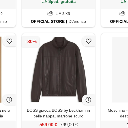
Sped. gratuita
60
L M S XS
enzo
OFFICIAL
STORE
D'Arienzo
OFFICIA
a nera
BOSS giacca BOSS by beckham in
Moschino -
ia
pelle nappa, marrone scuro
dest
559,00 €
799,00 €