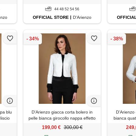
6
44 48 52 54 56
enzo
OFFICIAL
STORE
D'Arienzo
OFFICIA
ppa blu
D'Arienzo giacca corta bolero in
D'Arienzo 
liscio
pelle bianca girocollo nappa effetto
bianca quatt
liscio D'Arienzo
199,00 €
300,00 €
249,