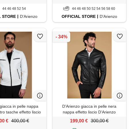
44 46 48 52 54
44 46 48 50 52 54 56 58 60
L
STORE
D'Arienzo
OFFICIAL
STORE
D'Arienzo
giacca in pelle nappa
D'Arienzo giacca in pelle nera
ro tasche effetto liscio
nappa effetto liscio D'Arienzo
D'Arienzo
00 €
400,00 €
199,00 €
300,00 €