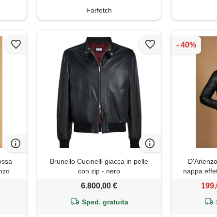
Farfetch
ossa
Brunello Cucinelli giacca in pelle
D'Arienzo
enzo
con zip - nero
nappa effet
6.800,00 €
199,
Sped. gratuita