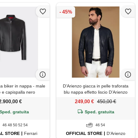
ca biker in nappa - male
D'Arienzo giacca in pelle traforata
 e capispalla nero
blu nappa effetto liscio D'Arienzo
2.900,00 €
249,00 €
450,00 €
Sped. gratuita
Sped. gratuita
46 48 50 52 54
46 54
AL
STORE
Ferrari
OFFICIAL
STORE
D'Arienzo