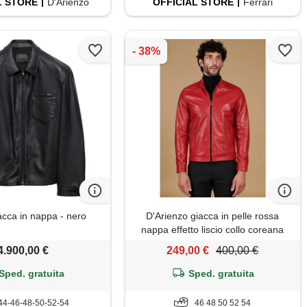
L
STORE
D'Arienzo
OFFICIAL
STORE
Ferrari
acca in nappa - nero
D'Arienzo giacca in pelle rossa
nappa effetto liscio collo coreana
D'Arienzo
4.900,00 €
249,00 €
400,00 €
Sped. gratuita
Sped. gratuita
44-46-48-50-52-54
46 48 50 52 54