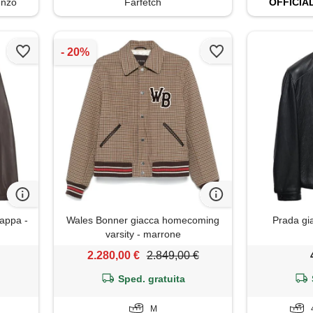
enzo
Farfetch
OFFICIA
appa -
Wales Bonner giacca homecoming
Prada gi
varsity - marrone
2.280,00 €
2.849,00 €
Sped. gratuita
M