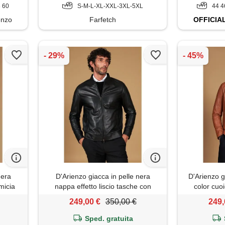
8 60
S-M-L-XL-XXL-3XL-5XL
44 4
enzo
Farfetch
OFFICIA
nera
D'Arienzo giacca in pelle nera
D'Arienzo g
micia
nappa effetto liscio tasche con
color cuoi
calamita D'Arienzo
249,00 €
350,00 €
249,
Sped. gratuita