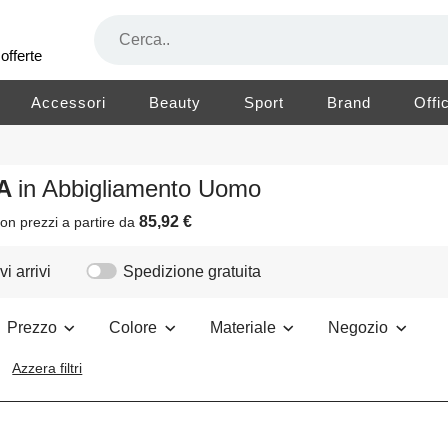
offerte
Accessori
Beauty
Sport
Brand
Offi
PA
in Abbigliamento Uomo
85,92 €
on prezzi a partire da
i arrivi
Spedizione gratuita
Prezzo
Colore
Materiale
Negozio
Azzera filtri