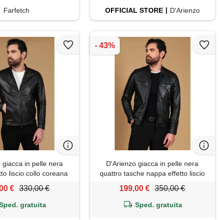
Farfetch
OFFICIAL
STORE
D'Arienzo
 giacca in pelle nera
D'Arienzo giacca in pelle nera
to liscio collo coreana
quattro tasche nappa effetto liscio
D'Arienzo
D'Arienzo
00 €
330,00 €
199,00 €
350,00 €
Sped. gratuita
Sped. gratuita