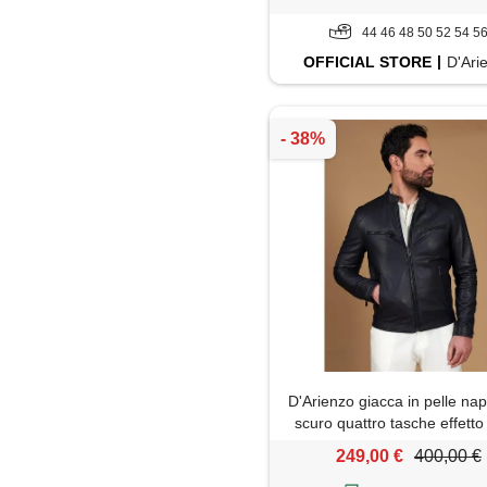
44 46 48 50 52 54 5
OFFICIAL
STORE
D'Ari
D'Arienzo giacca in pelle na
scuro quattro tasche effetto 
D'Arienzo
249,00 €
400,00 €