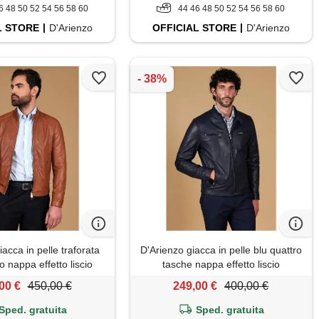
6 48 50 52 54 56 58 60
44 46 48 50 52 54 56 58 60
L
STORE
D'Arienzo
OFFICIAL
STORE
D'Arienzo
iacca in pelle traforata
D'Arienzo giacca in pelle blu quattro
o nappa effetto liscio
tasche nappa effetto liscio
D'Arienzo
D'Arienzo
00 €
450,00 €
249,00 €
400,00 €
Sped. gratuita
Sped. gratuita