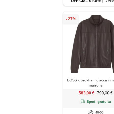
OFFICIAL
STORE
D'Ari
BOSS x beckham giacca in n
marrone
583,00 €
799,00 €
Sped. gratuita
48-50