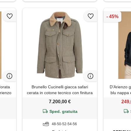
forata
Brunello Cucinelli giacca safari
D'Arienzo g
Arienzo
cerata in cotone tecnico con finitura
blu nappa e
cerata e imbottitura thermore®,
7.200,00 €
249,
inserti in nappa e colletto in
shearling -
Sped. gratuita
48-50-52-54-56