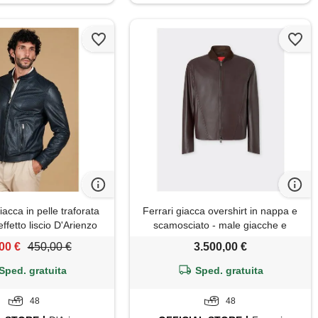
iacca in pelle traforata
Ferrari giacca overshirt in nappa e
ffetto liscio D'Arienzo
scamosciato - male giacche e
capispalla espresso
00 €
450,00 €
3.500,00 €
Sped. gratuita
Sped. gratuita
48
48