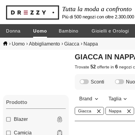
Tutta la moda a confronto
Più di 500 negozi con oltre 2.300.000 
Donna
Uomo
Bambino
Gioielli e Orologi
›
›
›
›
Uomo
Abbigliamento
Giacca
Nappa
GIACCA IN NAP
52
6
Trovate
offerte in
negozi
c
Sconti
Nuov
Brand
Taglia
Prodotto
Giacca
Nappa
Blazer
Camicia