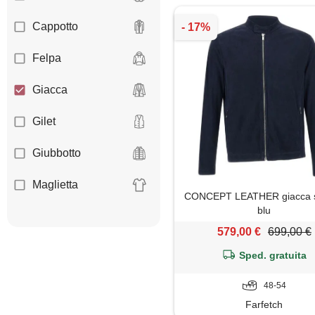
Cappotto
Felpa
Giacca
Gilet
Giubbotto
Maglietta
CONCEPT LEATHER giacca s
blu
Pantaloni
579,00 €
699,00 €
Shorts
Sped. gratuita
Trench
48-54
Farfetch