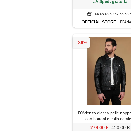
Sped. gratuita
44 46 48 50 52 56 58 
OFFICIAL
STORE
D'Ari
D'Arienzo giacca pelle napp
con bottoni e collo camic
D'Arienzo
279,00 €
450,00 €