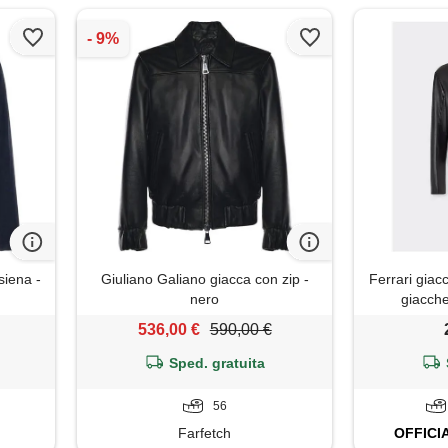
iena -
Giuliano Galiano giacca con zip -
Ferrari giac
nero
giacche
536,00 €
590,00 €
Sped. gratuita
56
Farfetch
OFFICI