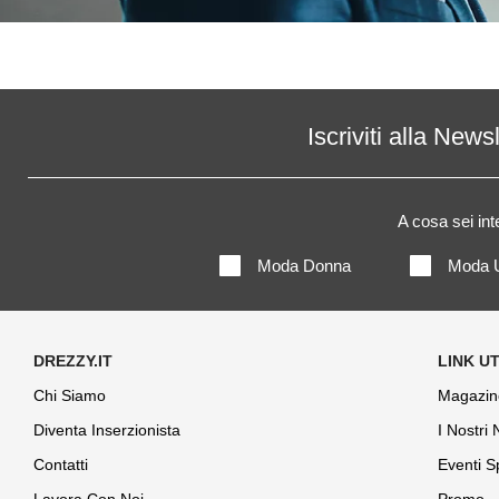
Iscriviti alla News
A cosa sei in
Moda Donna
Moda 
Chi Siamo
Magazin
Diventa Inserzionista
I Nostri
Contatti
Eventi S
Lavora Con Noi
Promo