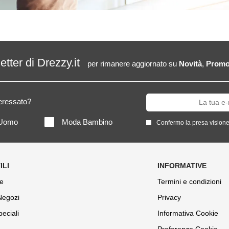
letter di Drezzy.it
per rimanere aggiornato su
Novità
,
Promo
teressato?
Uomo
Moda Bambino
Confermo la presa visione
e
Termini e condizioni
 Negozi
Privacy
peciali
Informativa Cookie
Preferenze Cookie