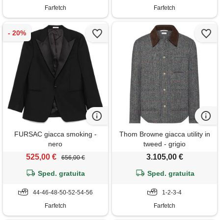
Farfetch
Farfetch
FURSAC giacca smoking -
Thom Browne giacca utility in
nero
tweed - grigio
525,00 €
3.105,00 €
656,00 €
Sped. gratuita
Sped. gratuita
44-46-48-50-52-54-56
1-2-3-4
Farfetch
Farfetch