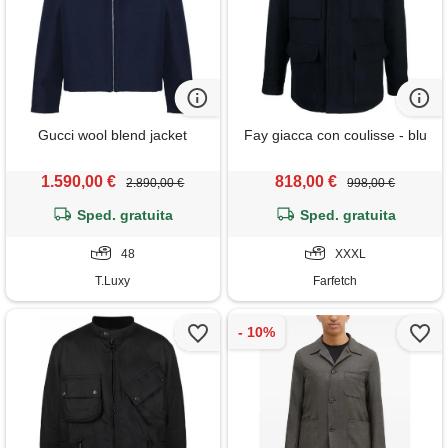
Gucci wool blend jacket
Fay giacca con coulisse - blu
1.590,00 €
818,00 €
2.890,00 €
998,00 €
Sped. gratuita
Sped. gratuita
48
XXXL
T.Luxy
Farfetch