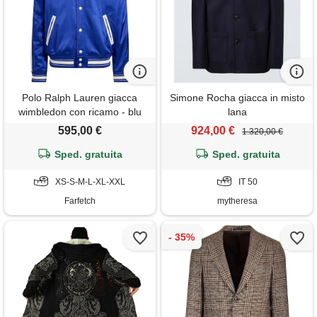
Polo Ralph Lauren giacca
Simone Rocha giacca in misto
wimbledon con ricamo - blu
lana
595,00 €
924,00 €
1.320,00 €
Sped. gratuita
Sped. gratuita
XS-S-M-L-XL-XXL
IT 50
Farfetch
mytheresa