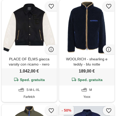
PLACE OF ËLMS giacca
WOOLRICH - shearling e
varsity con ricamo - nero
teddy - blu notte
1.042,00 €
189,00 €
Sped. gratuita
Sped. gratuita
S-M-L-XL
M
Farfetch
Yoox