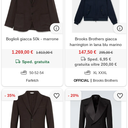
Boglioli giacca 50k - marrone
Brooks Brothers giacca
harrington in lana blu marino
1.269,00 €
147,50 €
1.813,00 €
295,00 €
Sped. 6,95 €
Sped. gratuita
gratuita oltre 200,00 €
50-52-54
XL XXXL
Farfetch
OFFICIAL
Brooks Brothers