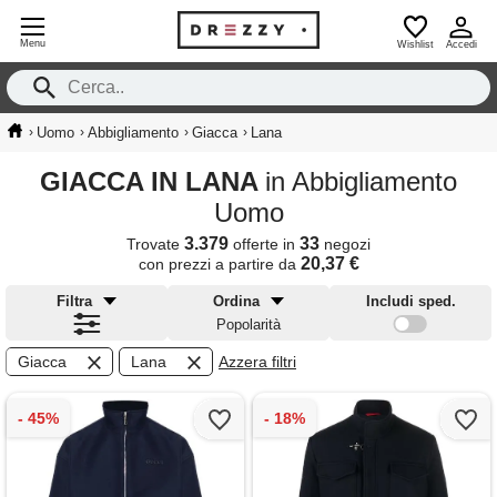
Menu
Wishlist
Accedi
›
›
›
›
Uomo
Abbigliamento
Giacca
Lana
GIACCA IN LANA
in Abbigliamento
Uomo
3.379
33
Trovate
offerte in
negozi
20,37 €
con prezzi a partire da
Filtra
Ordina
Includi sped.
Popolarità
Giacca
Lana
Azzera filtri