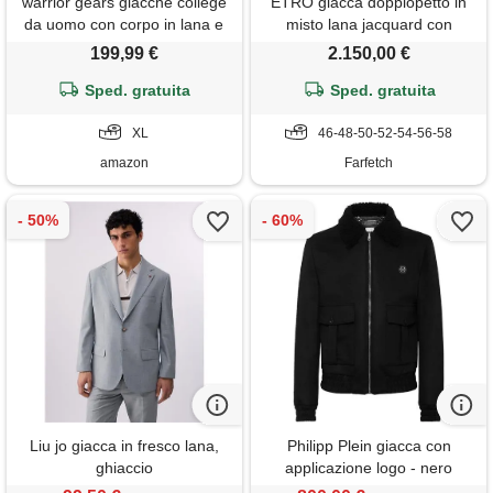
warrior gears giacche college
ETRO giacca doppiopetto in
da uomo con corpo in lana e
misto lana jacquard con
maniche in pelle, giacca
motivo paisley - marrone
199,99 €
2.150,00 €
college classica stile bomber
retrò a righe, corpo in lana e
Sped. gratuita
Sped. gratuita
maniche in pelle, azzurro e
bianco - xl
XL
46-48-50-52-54-56-58
amazon
Farfetch
Liu jo giacca in fresco lana,
Philipp Plein giacca con
ghiaccio
applicazione logo - nero