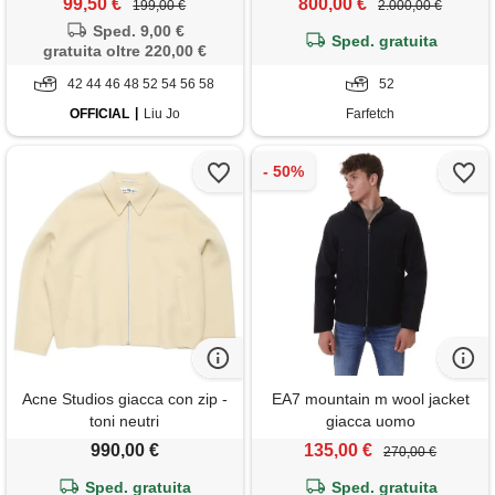
99,50 €
800,00 €
199,00 €
2.000,00 €
Sped. 9,00 €
Sped. gratuita
gratuita oltre 220,00 €
42 44 46 48 52 54 56 58
52
OFFICIAL
Liu Jo
Farfetch
Acne Studios giacca con zip -
EA7 mountain m wool jacket
toni neutri
giacca uomo
990,00 €
135,00 €
270,00 €
Sped. gratuita
Sped. gratuita