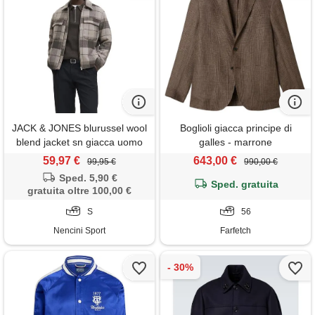
JACK & JONES blurussel wool
Boglioli giacca principe di
blend jacket sn giacca uomo
galles - marrone
59,97 €
643,00 €
99,95 €
990,00 €
Sped. 5,90 €
Sped. gratuita
gratuita oltre 100,00 €
S
56
Nencini Sport
Farfetch