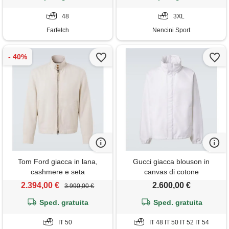
48
3XL
Farfetch
Nencini Sport
Tom Ford giacca in lana,
Gucci giacca blouson in
cashmere e seta
canvas di cotone
2.394,00 €
2.600,00 €
3.990,00 €
Sped. gratuita
Sped. gratuita
IT 50
IT 48 IT 50 IT 52 IT 54