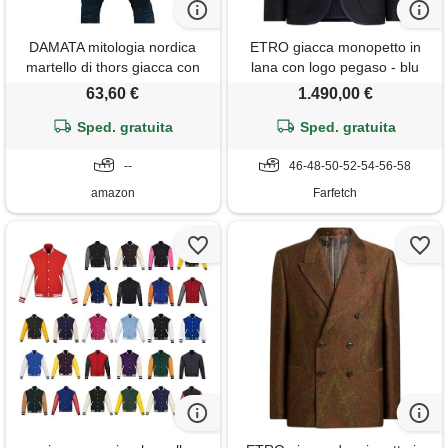
DAMATA mitologia nordica
ETRO giacca monopetto in
martello di thors giacca con
lana con logo pegaso - blu
cappuccio da uomo in lana
63,60 €
1.490,00 €
calda giacca invernale di
media lunghezza con
Sped. gratuita
Sped. gratuita
tatuaggio vichingo caldo
cappotto con cappuccio (
--
46-48-50-52-54-56-58
color: gray mjölnir , size: 4
amazon
Farfetch