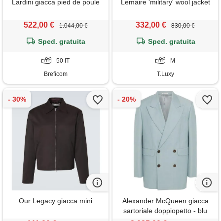
Lardini giacca pied de poule
Lemaire 'military' wool jacket
522,00 €
332,00 €
1.044,00 €
830,00 €
Sped. gratuita
Sped. gratuita
50 IT
M
Breficom
T.Luxy
Our Legacy giacca mini
Alexander McQueen giacca
sartoriale doppiopetto - blu