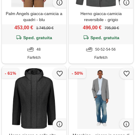
Palm Angels giacca-camicia a
Herno giacca-camicia
quadri - blu
reversibile - grigio
453,00 €
496,00 €
1.745,00 €
795,00 €
Sped. gratuita
Sped. gratuita
48
50-52-54-56
Farfetch
Farfetch