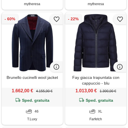
mytheresa
mytheresa
Brunello cucinelli wool jacket
Fay giacca trapuntata con
cappuccio - blu
1.662,00 €
1.013,00 €
4.155,00 €
1.300,00 €
Sped. gratuita
Sped. gratuita
46
XL
T.Luxy
Farfetch