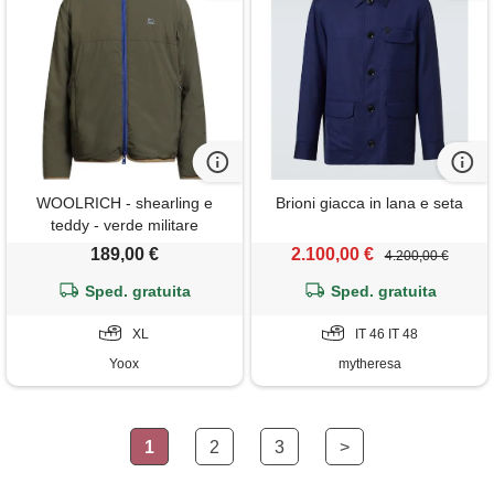
WOOLRICH - shearling e
Brioni giacca in lana e seta
teddy - verde militare
189,00 €
2.100,00 €
4.200,00 €
Sped. gratuita
Sped. gratuita
XL
IT 46 IT 48
Yoox
mytheresa
1
2
3
>