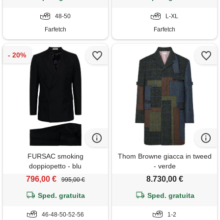
48-50
L-XL
Farfetch
Farfetch
FURSAC smoking
Thom Browne giacca in tweed
doppiopetto - blu
- verde
796,00 €
8.730,00 €
995,00 €
Sped. gratuita
Sped. gratuita
46-48-50-52-56
1-2