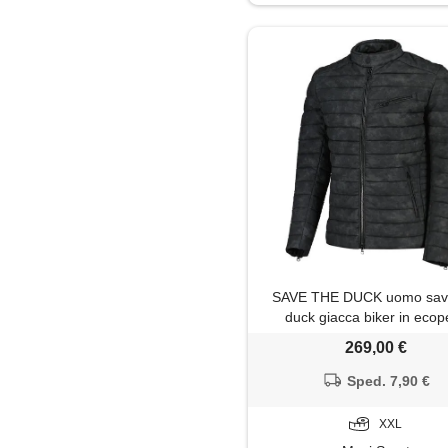
Maglietta
Maglione
Pantaloni
Piumino
Shorts
Trench
SAVE THE DUCK uomo sav
duck giacca biker in ecop
269,00 €
Sped. 7,90 €
XXL