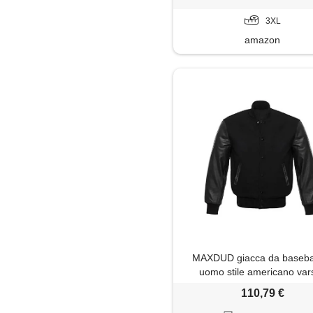
3XL
amazon
MAXDUD giacca da baseba
uomo stile americano vars
college, letterman bomber i
110,79 €
con maniche in ecopelle g