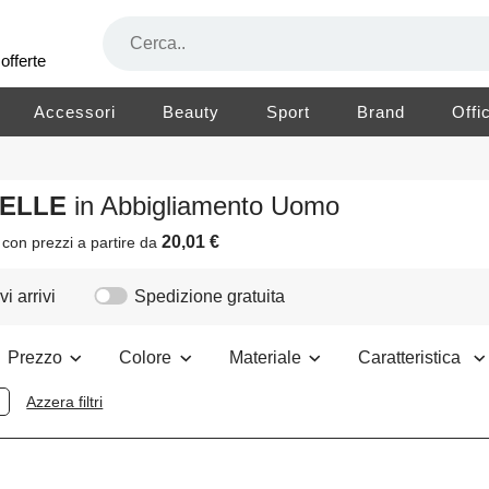
offerte
Accessori
Beauty
Sport
Brand
Offi
PELLE
in Abbigliamento Uomo
20,01 €
i
con prezzi a partire da
i arrivi
Spedizione gratuita
Prezzo
Colore
Materiale
Caratteristica
Azzera filtri