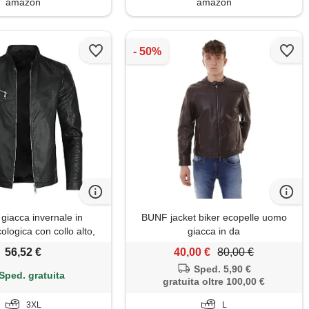
amazon
amazon
- giacca invernale in
BUNF jacket biker ecopelle uomo
ologica con collo alto,
giacca in da
one, pilota, cerniera,
56,52 €
40,00 €
80,00 €
, fresco, classico, nero,
Sped. 5,90 €
xxl, nero b, xxxl
Sped. gratuita
gratuita oltre 100,00 €
3XL
L