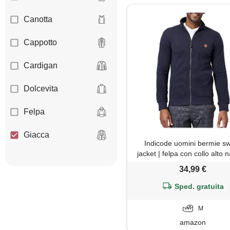
Canotta
Cappotto
Cardigan
Dolcevita
Felpa
Giacca
Indicode uomini bermie s
jacket | felpa con collo alto
Giaccone
34,99 €
Gilet
Sped. gratuita
Giubbotto
M
amazon
Jeans