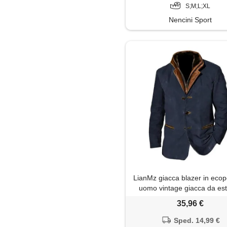
S;M;L;XL
Nencini Sport
LianMz giacca blazer in ecop
uomo vintage giacca da es
monopetto con design a d
35,96 €
strato da uomo
Sped. 14,99 €