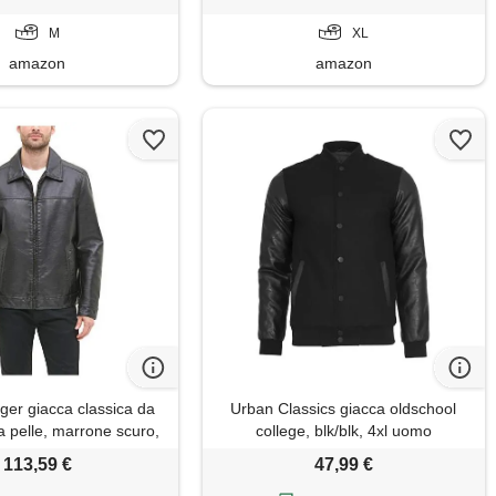
M
XL
amazon
amazon
ger giacca classica da
Urban Classics giacca oldschool
a pelle, marrone scuro,
college, blk/blk, 4xl uomo
large
113,59 €
47,99 €