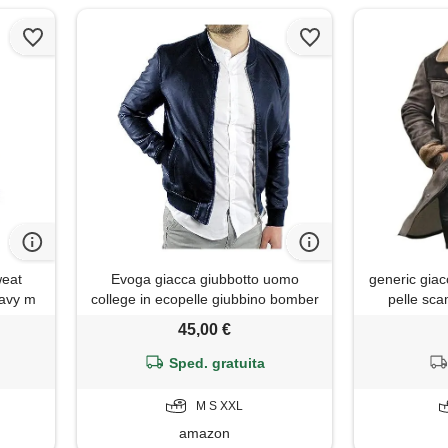
weat
Evoga giacca giubbotto uomo
generic gia
 navy m
college in ecopelle giubbino bomber
pelle sc
biker slim fit (xxl, blu)
cowboy con c
45,00 €
casual in e
manica l
Sped. gratuita
estern
M S XXL
amazon