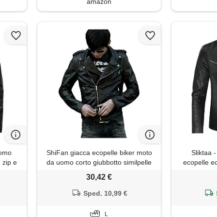
amazon
uomo
ShiFan giacca ecopelle biker moto
Sliktaa 
 zip e
da uomo corto giubbotto similpelle
ecopelle ec
clista
con cintura nero l
mezza stagi
30,42 €
oto
casual, pelle
utunno
b, x
Sped. 10,99 €
 (01
L