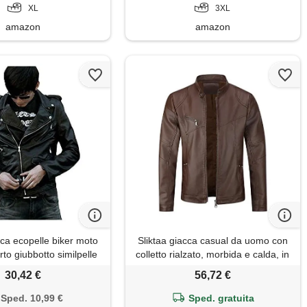
XL
3XL
amazon
amazon
ca ecopelle biker moto
Sliktaa giacca casual da uomo con
to giubbotto similpelle
colletto rialzato, morbida e calda, in
 cintura nero m
ecopelle, giacca a vento, marrone
30,42 €
56,72 €
2, xl
Sped. 10,99 €
Sped. gratuita