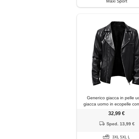
Maxi Sport
Generico giacca in pelle 
giacca uomo in ecopelle con
colletto giubbotto da motoci
32,99 €
slim con tasche chiodo m
elegante casual giubbotto a
Sped. 13,99 €
inverno regular fit cappotti
black, l)
3XL 5XL L