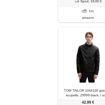
casual, maniche nere e finta 
Sped. 19,00 €
lana, 2xl
XXL
amazon
TOM TAILOR 1044100 giac
ecopelle, 29999-black, l 
42,99 €