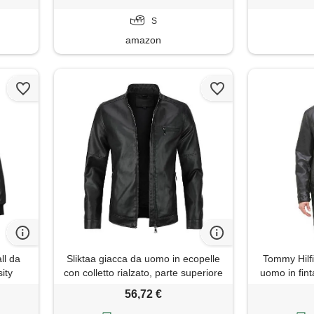
S
amazon
ll da
Sliktaa giacca da uomo in ecopelle
Tommy Hilfi
ity
con colletto rialzato, parte superiore
uomo in fint
n lana
di transizione casual, per
56,72 €
iacca
motociclisti, con chiusura lampo,