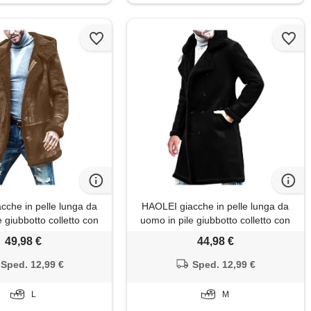
cche in pelle lunga da
HAOLEI giacche in pelle lunga da
 giubbotto colletto con
uomo in pile giubbotto colletto con
ottito aviatore cappotto
risvolto imbottito aviatore cappotto
49,98 €
44,98 €
di montone cappotti in
in finta di montone cappotti in
lle di pecora vintage
morbida pelle di pecora vintage
Sped. 12,99 €
Sped. 12,99 €
nvernale in ecopelle
giacca invernale in ecopelle
L
M