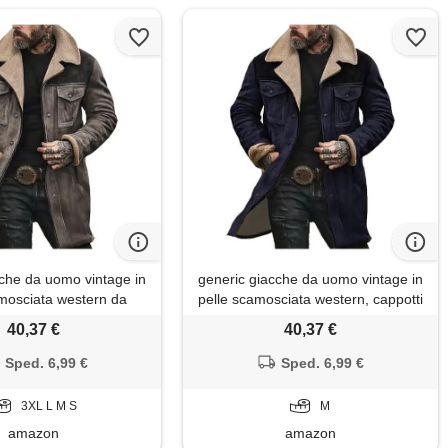
cche da uomo vintage in
generic giacche da uomo vintage in
amosciata western da
pelle scamosciata western, cappotti
olletto in pile, cappotti
da cowboy con colletto in pile,
40,37 €
40,37 €
copelle con cerniera a
giacche in ecopelle casual, inverno,
unga, abbigliamento
a manica lunga, con cerniera, top
Sped. 6,99 €
Sped. 6,99 €
o retrò, grigio, l
retrò per esterno, marina militare
3XL L M S
M
amazon
amazon