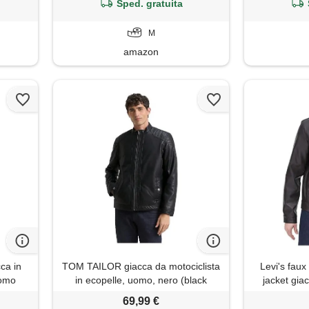
pelle -
casual, classico, giacca di pelle
Sped. gratuita
#py06 nero, m
M
amazon
ca in
TOM TAILOR giacca da motociclista
Levi's faux
uomo
in ecopelle, uomo, nero (black
jacket gia
29999), s
marro
69,99 €