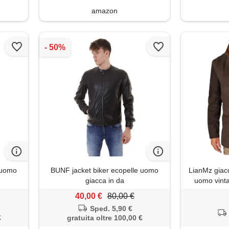
amazon
 uomo
BUNF jacket biker ecopelle uomo
LianMz giacc
giacca in da
uomo vinta
monopetto
40,00 €
80,00 €
st
Sped. 5,90 €
€
gratuita oltre 100,00 €