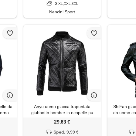
S;XL;XXL;3XL
Nencini Sport
elle da
Anyu uomo giacca trapuntata
ShiFan giac
terno
giubbotto bomber in ecopelle pu
da uomo cor
oppio
nero s
con
29,63 €
Sped. 9,99 €