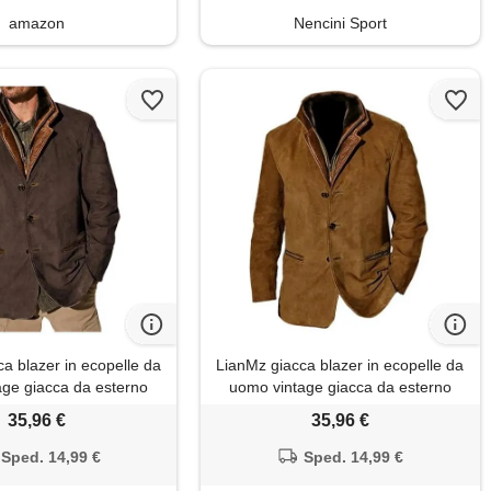
amazon
Nencini Sport
a blazer in ecopelle da
LianMz giacca blazer in ecopelle da
ge giacca da esterno
uomo vintage giacca da esterno
 con design a doppio
monopetto con design a doppio
35,96 €
35,96 €
rato da uomo
strato da uomo
Sped. 14,99 €
Sped. 14,99 €