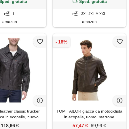
Sped. gratuita
Sped. gratuita
L
3XL 4XL M XXL
amazon
amazon
 leather classic trucker
TOM TAILOR giacca da motociclista
cca in ecopelle, nuovo
in ecopelle, uomo, marrone
ne scuro, m uomo
(espresso brown fake leather
118,66 €
57,47 €
69,99 €
31523), xxl