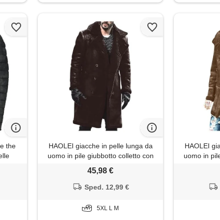
e the
HAOLEI giacche in pelle lunga da
HAOLEI gia
elle
uomo in pile giubbotto colletto con
uomo in pile
risvolto imbottito aviatore cappotto
risvolto imb
45,98 €
in finta di montone cappotti in
in finta 
morbida pelle di pecora vintage
morbida pe
Sped. 12,99 €
giacca invernale in ecopelle
giacca i
5XL L M