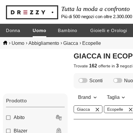
Tutta la moda a confronto
Più di 500 negozi con oltre 2.300.000 
Donna
Uomo
Bambino
Gioielli e Orologi
›
›
›
›
Uomo
Abbigliamento
Giacca
Ecopelle
GIACCA IN ECO
162
3
Trovate
offerte in
negoz
Sconti
Nuov
Brand
Taglia
Prodotto
Giacca
Ecopelle
Abito
Blazer