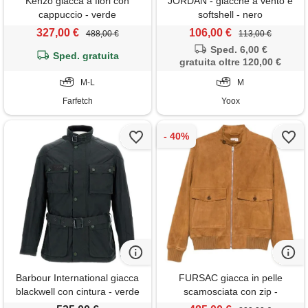
Kenzo giacca a fiori con
JORDAN - giacche a vento e
cappuccio - verde
softshell - nero
327,00 €
106,00 €
488,00 €
113,00 €
Sped. 6,00 €
Sped. gratuita
gratuita oltre 120,00 €
M-L
M
Farfetch
Yoox
Barbour International giacca
FURSAC giacca in pelle
blackwell con cintura - verde
scamosciata con zip -
marrone