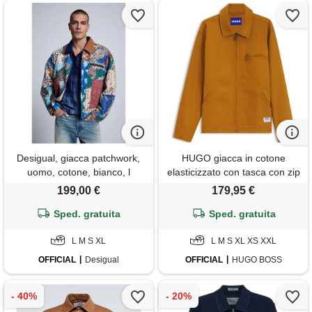
Desigual, giacca patchwork,
HUGO giacca in cotone
uomo, cotone, bianco, l
elasticizzato con tasca con zip
sul petto, arancione
199,00 €
179,95 €
Sped. gratuita
Sped. gratuita
L M S XL
L M S XL XS XXL
OFFICIAL
Desigual
OFFICIAL
HUGO BOSS