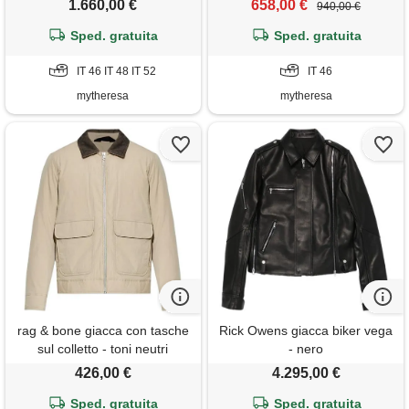
1.660,00 €
658,00 €
940,00 €
Sped. gratuita
Sped. gratuita
IT 46 IT 48 IT 52
IT 46
mytheresa
mytheresa
rag & bone giacca con tasche
Rick Owens giacca biker vega
sul colletto - toni neutri
- nero
426,00 €
4.295,00 €
Sped. gratuita
Sped. gratuita