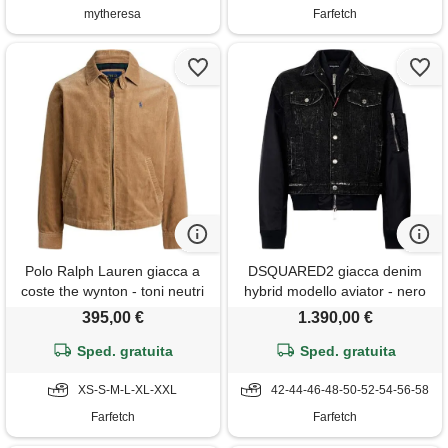
mytheresa
Farfetch
Polo Ralph Lauren giacca a
DSQUARED2 giacca denim
coste the wynton - toni neutri
hybrid modello aviator - nero
395,00 €
1.390,00 €
Sped. gratuita
Sped. gratuita
XS-S-M-L-XL-XXL
42-44-46-48-50-52-54-56-58
Farfetch
Farfetch