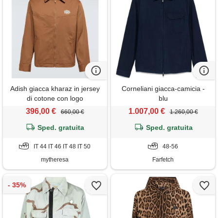
Adish giacca kharaz in jersey
Corneliani giacca-camicia -
di cotone con logo
blu
396,00 €
1.007,00 €
660,00 €
1.260,00 €
Sped. gratuita
Sped. gratuita
IT 44 IT 46 IT 48 IT 50
48-56
mytheresa
Farfetch