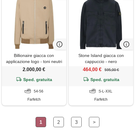
Billionaire giacca con
Stone Island giacca con
applicazione logo - toni neutri
cappuccio - nero
2.000,00 €
464,00 €
595,00 €
Sped. gratuita
Sped. gratuita
54-56
S-L-XXL
Farfetch
Farfetch
1
2
3
>