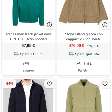
adidas men track jacket new
Stone Island giacca con
z. N. E. Full-zip hooded
cappuccio - toni neutri
67,95 €
476,00 €
665,00 €
Sped. 11,99 €
Sped. gratuita
--
S-M-L
amazon
Farfetch