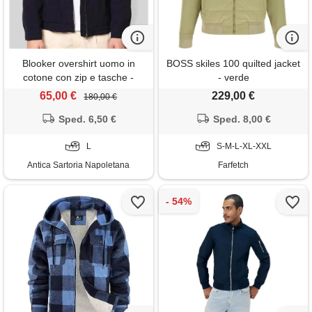
Blooker overshirt uomo in
BOSS skiles 100 quilted jacket
cotone con zip e tasche -
- verde
regular fit
65,00 €
229,00 €
180,00 €
Sped. 6,50 €
Sped. 8,00 €
L
S-M-L-XL-XXL
Antica Sartoria Napoletana
Farfetch