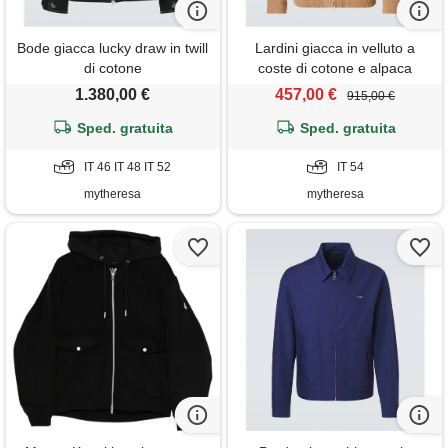
Bode giacca lucky draw in twill
Lardini giacca in velluto a
di cotone
coste di cotone e alpaca
1.380,00 €
457,00 €
915,00 €
Sped. gratuita
Sped. gratuita
IT 46 IT 48 IT 52
IT 54
mytheresa
mytheresa