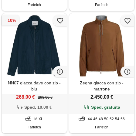
Farfetch
Farfetch
NN07 giacca dave con zip -
Zegna giacca con zip -
blu
marrone
268,00 €
2.450,00 €
298,00 €
Sped. 10,00 €
Sped. gratuita
M-XL
44-46-48-50-52-54-56
Farfetch
Farfetch