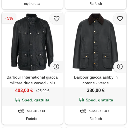
mytheresa
Farfetch
Barbour International giacca
Barbour giacca ashby in
militare dude waxed - blu
cotone - verde
403,00 €
380,00 €
425,00 €
Sped. gratuita
Sped. gratuita
M-L-XL-XXL
S-M-L-XL-XXL
Farfetch
Farfetch