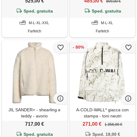
525,00 €
485,00 €
809,00 €
Sped. gratuita
Sped. gratuita
M-L-XL-XXL
M-L-XL
Farfetch
Farfetch
JIL SANDER+ - shearling e
A-COLD-WALL* giacca con
teddy - avorio
stampa - toni neutri
717,00 €
271,00 €
1.356,00 €
Sped. gratuita
Sped. 18,00 €