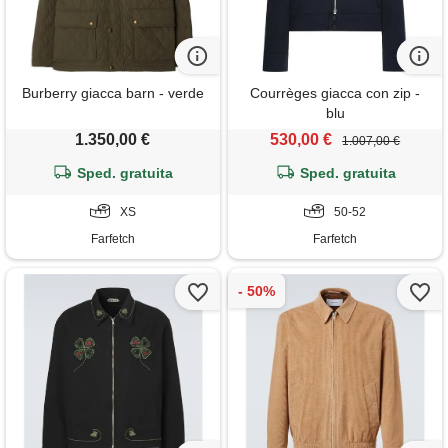
Burberry giacca barn - verde
Courrèges giacca con zip -
blu
1.350,00 €
530,00 €
1.007,00 €
Sped. gratuita
Sped. gratuita
XS
50-52
Farfetch
Farfetch