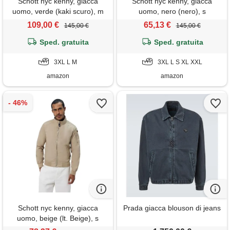
Schott nyc kenny, giacca
Schott nyc kenny, giacca
uomo, verde (kaki scuro), m
uomo, nero (nero), s
109,00 €
65,13 €
145,00 €
145,00 €
Sped. gratuita
Sped. gratuita
3XL L M
3XL L S XL XXL
amazon
amazon
Schott nyc kenny, giacca
Prada giacca blouson di jeans
uomo, beige (lt. Beige), s