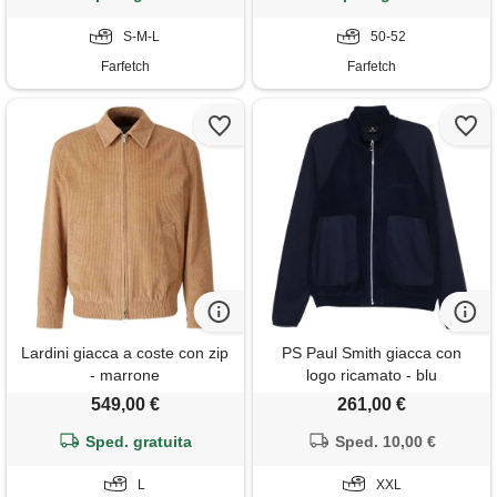
S-M-L
50-52
Farfetch
Farfetch
Lardini giacca a coste con zip
PS Paul Smith giacca con
- marrone
logo ricamato - blu
549,00 €
261,00 €
Sped. gratuita
Sped. 10,00 €
L
XXL