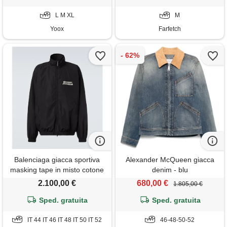
L M XL
M
Yoox
Farfetch
Balenciaga giacca sportiva
Alexander McQueen giacca
masking tape in misto cotone
denim - blu
2.100,00 €
680,00 €
1.805,00 €
Sped. gratuita
Sped. gratuita
IT 44 IT 46 IT 48 IT 50 IT 52
46-48-50-52