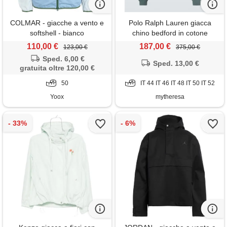
COLMAR - giacche a vento e
Polo Ralph Lauren giacca
softshell - bianco
chino bedford in cotone
110,00 €
187,00 €
123,00 €
375,00 €
Sped. 6,00 €
Sped. 13,00 €
gratuita oltre 120,00 €
50
IT 44 IT 46 IT 48 IT 50 IT 52
Yoox
mytheresa