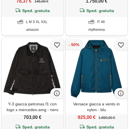
78,37 €
1.750,00 €
145,00 €
Sped. gratuita
Sped. gratuita
L M S XL XXL
IT 48
amazon
mytheresa
Y-3 giacca petronas f1 con
Versace giacca a vento in
logo x mercedes-amg - nero
nylon - blu
703,00 €
925,00 €
1.850,00 €
Sped. gratuita
Sped. gratuita