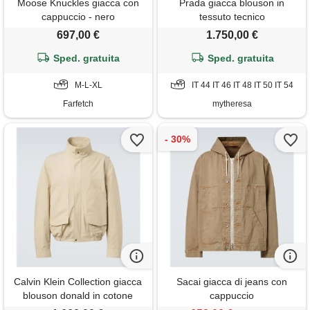
Moose Knuckles giacca con
Prada giacca blouson in
cappuccio - nero
tessuto tecnico
697,00 €
1.750,00 €
Sped. gratuita
Sped. gratuita
M-L-XL
IT 44 IT 46 IT 48 IT 50 IT 54
Farfetch
mytheresa
Calvin Klein Collection giacca
Sacai giacca di jeans con
blouson donald in cotone
cappuccio