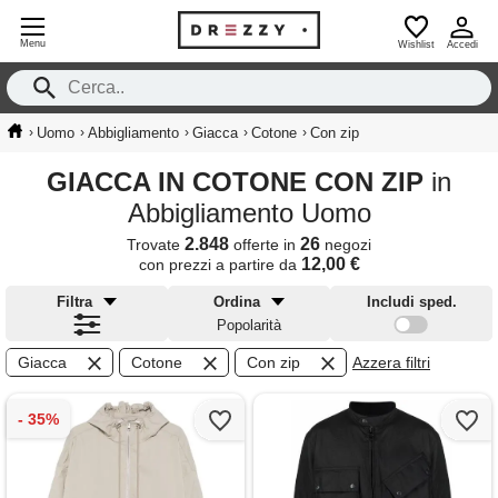
Menu
Wishlist
Accedi
›
›
›
›
›
Uomo
Abbigliamento
Giacca
Cotone
Con zip
GIACCA IN COTONE CON ZIP
in
Abbigliamento Uomo
2.848
26
Trovate
offerte in
negozi
12,00 €
con prezzi a partire da
Filtra
Ordina
Includi sped.
Popolarità
Giacca
Cotone
Con zip
Azzera filtri