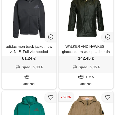
adidas men track jacket new
WALKER AND HAWKES -
z. N. E. Full-zip hooded
giacca cupra wax poacher da
uomo - verde oliva - l
61,24 €
142,45 €
Sped. 5,99 €
Sped. 5,95 €
--
L M S
amazon
amazon