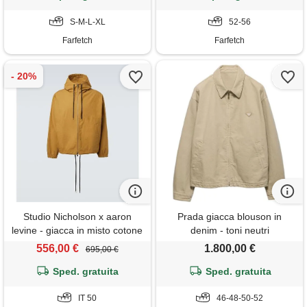
S-M-L-XL
52-56
Farfetch
Farfetch
Studio Nicholson x aaron
Prada giacca blouson in
levine - giacca in misto cotone
denim - toni neutri
556,00 €
1.800,00 €
695,00 €
Sped. gratuita
Sped. gratuita
IT 50
46-48-50-52