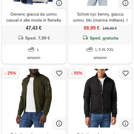
Generic giacca da uomo
Schott nyc kenny, giacca
casual e alla moda in flanella
uomo, blu (marina militare), l
scozzese con cerniera
47,43 €
66,99 €
145,00 €
completa felpa con cappuccio
cappotto invernale giacca in
Sped. 7,99 €
Sped. gratuita
cotone con coulisse per
uomo, blu, l
L
L S XL XXL
amazon
amazon