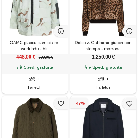
OAMC giacca-camicia re:
Dolce & Gabbana giacca con
work bdu - blu
stampa - marrone
448,00 €
1.250,00 €
690,00 €
Sped. gratuita
Sped. gratuita
L
L
Farfetch
Farfetch