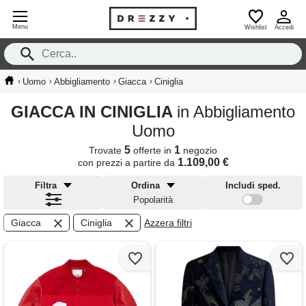
Menu
Wishlist
Accedi
›
›
›
›
Uomo
Abbigliamento
Giacca
Ciniglia
GIACCA IN CINIGLIA
in Abbigliamento
Uomo
5
1
Trovate
offerte in
negozio
1.109,00 €
con prezzi a partire da
Filtra
Ordina
Includi sped.
Popolarità
Giacca
Ciniglia
Azzera filtri