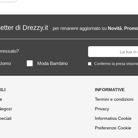
letter di Drezzy.it
per rimanere aggiornato su
Novità
,
Promo
teressato?
Uomo
Moda Bambino
Confermo la presa visione
e
Termini e condizioni
 Negozi
Privacy
peciali
Informativa Cookie
Preferenze Cookie