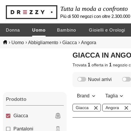
Tutta la moda a confronto
Più di 500 negozi con oltre 2.300.000 
Donna
Uomo
Bambino
Gioielli e Orologi
›
›
›
›
Uomo
Abbigliamento
Giacca
Angora
GIACCA IN AN
1
1
Trovata
offerta in
negozio
c
Nuovi arrivi
Brand
Taglia
Prodotto
Giacca
Angora
Giacca
Pantaloni