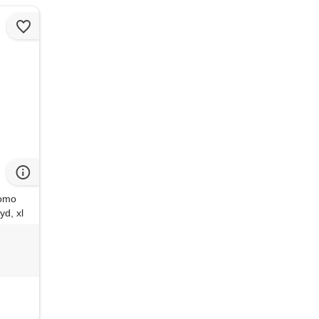
uomo
yd, xl