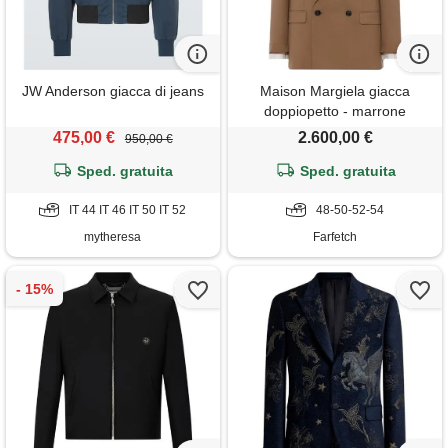
JW Anderson giacca di jeans
Maison Margiela giacca
doppiopetto - marrone
475,00 €
2.600,00 €
950,00 €
Sped. gratuita
Sped. gratuita
IT 44 IT 46 IT 50 IT 52
48-50-52-54
mytheresa
Farfetch