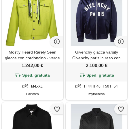
Mostly Heard Rarely Seen
Givenchy giacca varsity
giacca con cordoncino - verde
Givenchy paris in raso con
logo
1.242,00 €
2.100,00 €
Sped. gratuita
Sped. gratuita
M-L-XL
IT 44 IT 46 IT 50 IT 54
Farfetch
mytheresa