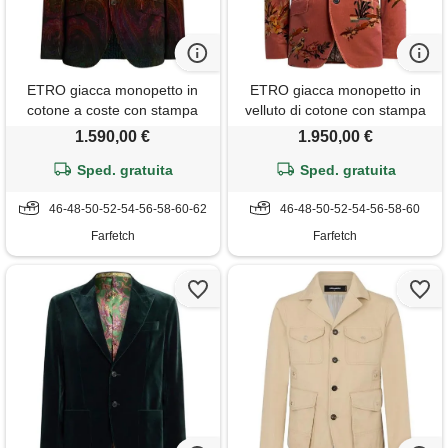
ETRO giacca monopetto in
ETRO giacca monopetto in
cotone a coste con stampa
velluto di cotone con stampa
paisley sfumata - verde
a fiori - rosa
1.590,00 €
1.950,00 €
Sped. gratuita
Sped. gratuita
46-48-50-52-54-56-58-60-62
46-48-50-52-54-56-58-60
Farfetch
Farfetch