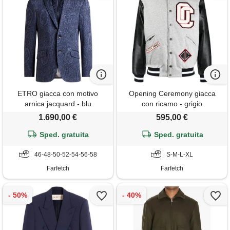
ETRO giacca con motivo
Opening Ceremony giacca
arnica jacquard - blu
con ricamo - grigio
1.690,00 €
595,00 €
Sped. gratuita
Sped. gratuita
46-48-50-52-54-56-58
S-M-L-XL
Farfetch
Farfetch