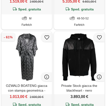
1.519,00 €
5.335,00 €
2.600,00 €
6.601,00 €
Sped. gratuita
Sped. gratuita
M
48-50-52
Farfetch
Farfetch
OZWALD BOATENG giacca
Private Stock giacca the
con stampa geometrica -
blackheart - nero
bianco
1.013,00 €
3.893,00 €
2.600,00 €
Sped. gratuita
Sped. gratuita