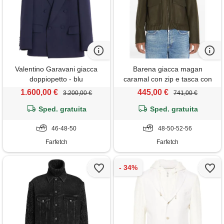
Valentino Garavani giacca
Barena giacca magan
doppiopetto - blu
caramal con zip e tasca con
patta - verde
1.600,00 €
445,00 €
3.200,00 €
741,00 €
Sped. gratuita
Sped. gratuita
46-48-50
48-50-52-56
Farfetch
Farfetch