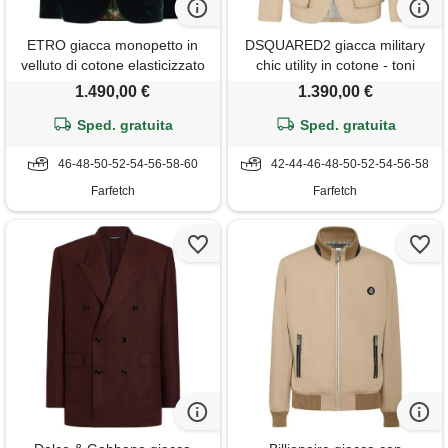
ETRO giacca monopetto in
DSQUARED2 giacca military
velluto di cotone elasticizzato
chic utility in cotone - toni
- verde
neutri
1.490,00 €
1.390,00 €
Sped. gratuita
Sped. gratuita
46-48-50-52-54-56-58-60
42-44-46-48-50-52-54-56-58
Farfetch
Farfetch