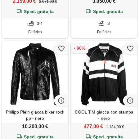
2.159,00 €
3.050,00 €
2.671,00 €
Sped. gratuita
Sped. gratuita
3-4
S
Farfetch
Farfetch
Philipp Plein giacca biker rock
COOL T.M giacca con stampa
pp - nero
- nero
10.200,00 €
477,00 €
1.184,00 €
Sped. gratuita
Sped. gratuita