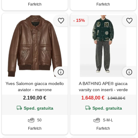
Farfetch
Farfetch
Yves Salomon giacca modello
A BATHING APE® giacca
aviator - marrone
varsity con inserti - verde
2.190,00 €
1.648,00 €
1.940,00 €
Sped. gratuita
Sped. gratuita
50
S-M-L
Farfetch
Farfetch