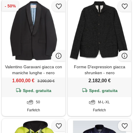
Valentino Garavani giacca con
Forme D'expression giacca
maniche lunghe - nero
shrunken - nero
1.600,00 €
2.182,00 €
3.200,00 €
Sped. gratuita
Sped. gratuita
50
M-L-XL
Farfetch
Farfetch