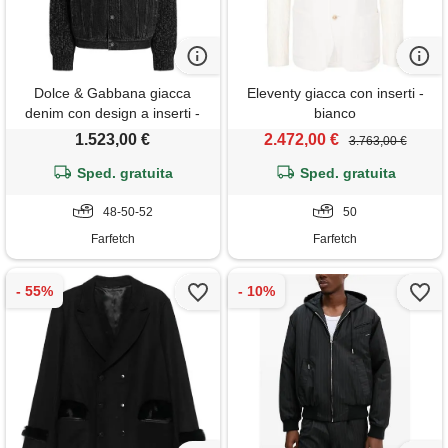
Dolce & Gabbana giacca
Eleventy giacca con inserti -
denim con design a inserti -
bianco
nero
1.523,00 €
2.472,00 €
3.763,00 €
Sped. gratuita
Sped. gratuita
48-50-52
50
Farfetch
Farfetch