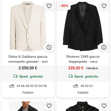
Dolce & Gabbana giacca
Reveres 1949 giacca
monopetto gessato - toni
doppiopetto - nero
neutri
2.550,00 €
326,00 €
740,00 €
Sped. gratuita
Sped. gratuita
44-46-48-50-52-54-56
48-50-52
Farfetch
Farfetch