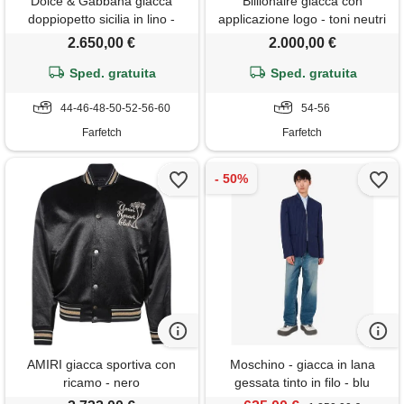
Dolce & Gabbana giacca
Billionaire giacca con
doppiopetto sicilia in lino -
applicazione logo - toni neutri
marrone
2.650,00 €
2.000,00 €
Sped. gratuita
Sped. gratuita
44-46-48-50-52-56-60
54-56
Farfetch
Farfetch
AMIRI giacca sportiva con
Moschino - giacca in lana
ricamo - nero
gessata tinto in filo - blu