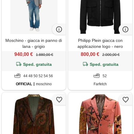
Moschino - giacca in panno di
Philipp Plein giacca con
lana - grigio
applicazione logo - nero
940,00 €
800,00 €
1.880,00 €
2.000,00 €
Sped. gratuita
Sped. gratuita
44 48 50 52 54 56
52
OFFICIAL
moschino
Farfetch