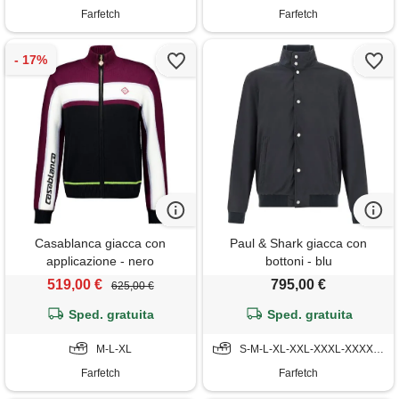
Farfetch
Farfetch
Casablanca giacca con
Paul & Shark giacca con
applicazione - nero
bottoni - blu
519,00 €
795,00 €
625,00 €
Sped. gratuita
Sped. gratuita
M-L-XL
S-M-L-XL-XXL-XXXL-XXXXL-5XL-6XL
Farfetch
Farfetch