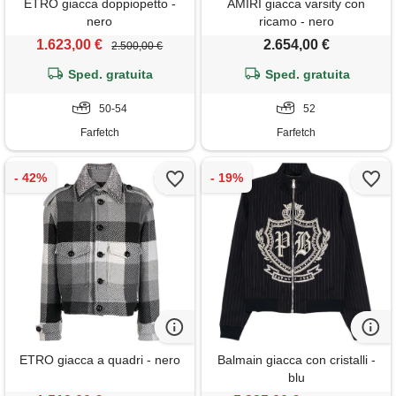
ETRO giacca doppiopetto -
AMIRI giacca varsity con
nero
ricamo - nero
1.623,00 €
2.654,00 €
2.500,00 €
Sped. gratuita
Sped. gratuita
50-54
52
Farfetch
Farfetch
ETRO giacca a quadri - nero
Balmain giacca con cristalli -
blu