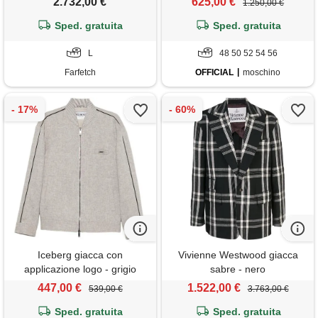
2.732,00 €
625,00 €
1.250,00 €
Sped. gratuita
Sped. gratuita
L
48 50 52 54 56
Farfetch
OFFICIAL
moschino
Iceberg giacca con
Vivienne Westwood giacca
applicazione logo - grigio
sabre - nero
447,00 €
1.522,00 €
539,00 €
3.763,00 €
Sped. gratuita
Sped. gratuita