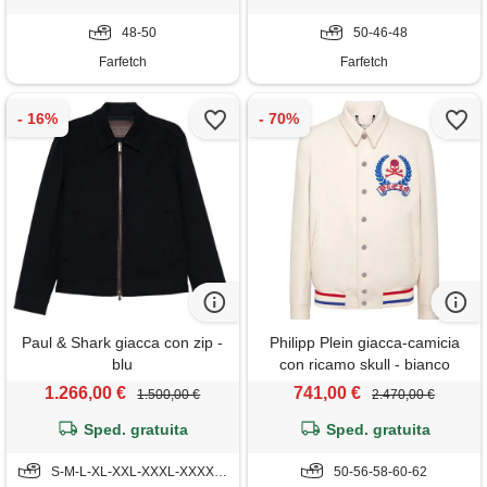
48-50
50-46-48
Farfetch
Farfetch
Paul & Shark giacca con zip -
Philipp Plein giacca-camicia
blu
con ricamo skull - bianco
1.266,00 €
741,00 €
1.500,00 €
2.470,00 €
Sped. gratuita
Sped. gratuita
S-M-L-XL-XXL-XXXL-XXXXL-5XL-6XL
50-56-58-60-62