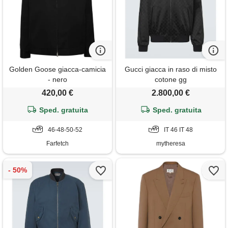
Golden Goose giacca-camicia
Gucci giacca in raso di misto
- nero
cotone gg
420,00 €
2.800,00 €
Sped. gratuita
Sped. gratuita
46-48-50-52
IT 46 IT 48
Farfetch
mytheresa