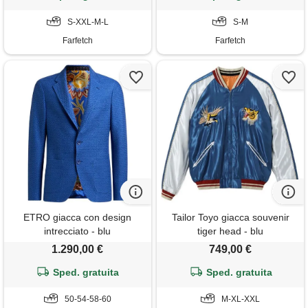
S-XXL-M-L
S-M
Farfetch
Farfetch
ETRO giacca con design
Tailor Toyo giacca souvenir
intrecciato - blu
tiger head - blu
1.290,00 €
749,00 €
Sped. gratuita
Sped. gratuita
50-54-58-60
M-XL-XXL