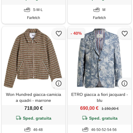
S-M-L
M
Farfetch
Farfetch
Won Hundred giacca-camicia
ETRO giacca a fiori jacquard -
a quadri - marrone
blu
718,00 €
690,00 €
1.150,00 €
Sped. gratuita
Sped. gratuita
46-48
46-50-52-54-56