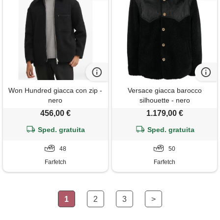
Won Hundred giacca con zip -
Versace giacca barocco
nero
silhouette - nero
456,00 €
1.179,00 €
Sped. gratuita
Sped. gratuita
48
50
Farfetch
Farfetch
1
2
3
>