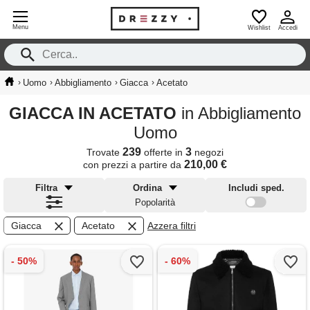
Menu
Wishlist
Accedi
›
›
›
›
Uomo
Abbigliamento
Giacca
Acetato
GIACCA IN ACETATO
in Abbigliamento
Uomo
239
3
Trovate
offerte in
negozi
210,00 €
con prezzi a partire da
Filtra
Ordina
Includi sped.
Popolarità
Giacca
Acetato
Azzera filtri