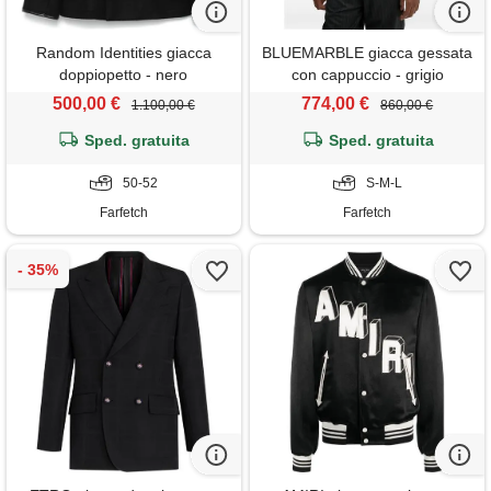
Random Identities giacca
BLUEMARBLE giacca gessata
doppiopetto - nero
con cappuccio - grigio
500,00 €
774,00 €
1.100,00 €
860,00 €
Sped. gratuita
Sped. gratuita
50-52
S-M-L
Farfetch
Farfetch