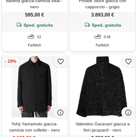
Barena giacca-camicia visal -
Private Stock giacca con
nero
cappuccio - grigio
595,00 €
3.893,00 €
Sped. gratuita
Sped. gratuita
52
S-M
Farfetch
Farfetch
Yohji Yamamoto giacca-
Valentino Garavani giacca a
camicia con colletto - nero
fiori jacquard - nero