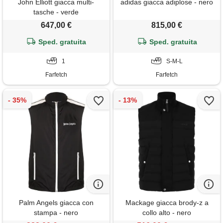
John Elliott giacca multi-
adidas giacca adiplose - nero
tasche - verde
647,00 €
815,00 €
Sped. gratuita
Sped. gratuita
1
S-M-L
Farfetch
Farfetch
Palm Angels giacca con
Mackage giacca brody-z a
stampa - nero
collo alto - nero