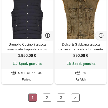
Brunello Cucinelli giacca
Dolce & Gabbana giacca
smanicata trapuntata - blu
denim smanicata - toni neutri
1.950,00 €
890,00 €
Sped. gratuita
Sped. gratuita
S-M-L-XL-XXL-3XL
50
Farfetch
Farfetch
1
2
3
>