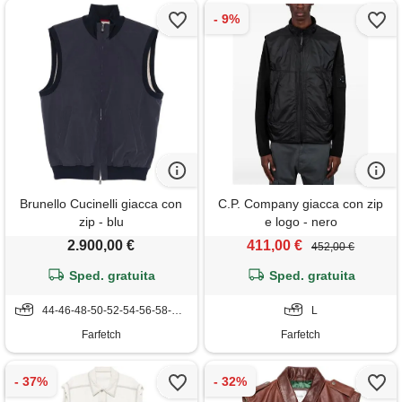
Brunello Cucinelli giacca con
C.P. Company giacca con zip
zip - blu
e logo - nero
2.900,00 €
411,00 €
452,00 €
Sped. gratuita
Sped. gratuita
44-46-48-50-52-54-56-58-60-62
L
Farfetch
Farfetch