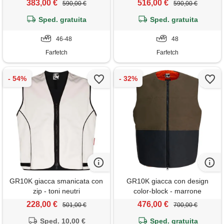
383,00 €
516,00 €
590,00 €
590,00 €
Sped. gratuita
Sped. gratuita
46-48
48
Farfetch
Farfetch
GR10K giacca smanicata con
GR10K giacca con design
zip - toni neutri
color-block - marrone
228,00 €
476,00 €
501,00 €
700,00 €
Sped. 10,00 €
Sped. gratuita