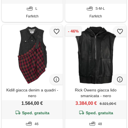
L
S-M-L
Farfetch
Farfetch
Kidill giacca denim a quadri -
Rick Owens giacca lido
nero
smanicata - nero
1.564,00 €
3.384,00 €
6.321,00 €
Sped. gratuita
Sped. gratuita
46
48