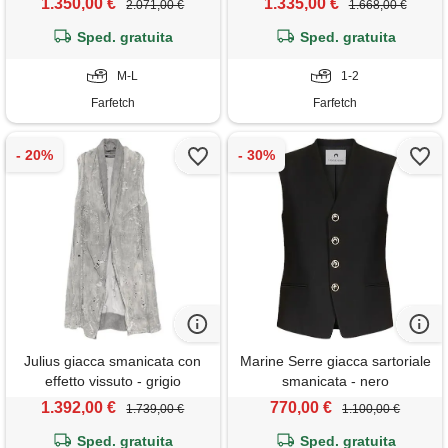
1.350,00 €
1.335,00 €
2.071,00 €
1.668,00 €
Sped. gratuita
Sped. gratuita
M-L
1-2
Farfetch
Farfetch
Julius giacca smanicata con
Marine Serre giacca sartoriale
effetto vissuto - grigio
smanicata - nero
1.392,00 €
770,00 €
1.739,00 €
1.100,00 €
Sped. gratuita
Sped. gratuita