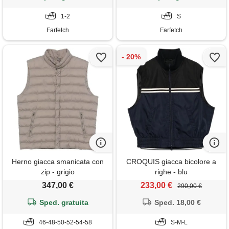
1-2
S
Farfetch
Farfetch
Herno giacca smanicata con
CROQUIS giacca bicolore a
zip - grigio
righe - blu
347,00 €
233,00 €
290,00 €
Sped. gratuita
Sped. 18,00 €
46-48-50-52-54-58
S-M-L