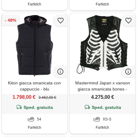
Farfetch
Farfetch
Kiton giacca smanicata con
Mastermind Japan x vanson
cappuccio - blu
giacca smanicata bones -
nero
1.798,00 €
4.275,00 €
3.462,00 €
Sped. gratuita
Sped. gratuita
54
XS-S
Farfetch
Farfetch