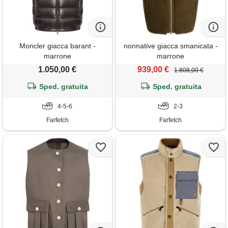
Moncler giacca barant -
nonnative giacca smanicata -
marrone
marrone
1.050,00 €
939,00 €
1.808,00 €
Sped. gratuita
Sped. gratuita
4-5-6
2-3
Farfetch
Farfetch