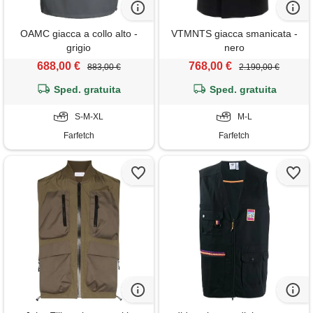
OAMC giacca a collo alto -
VTMNTS giacca smanicata -
grigio
nero
688,00 €
768,00 €
883,00 €
2.190,00 €
Sped. gratuita
Sped. gratuita
S-M-XL
M-L
Farfetch
Farfetch