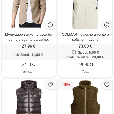
Mymyguoe sakko - giacca da
COLMAR - giacche a vento e
uomo elegante da uomo,
softshell - avorio
estiva, per il lavoro, per lo
27,96 €
73,00 €
sport, per uomo, slim fit,
Sped. 6,00 €
sportiva, tinta unita, leggera,
Sped. 11,98 €
gratuita oltre 120,00 €
sportiva, blazer, taglie forti,
cachi, xxxl
3XL
48 54
amazon
Yoox