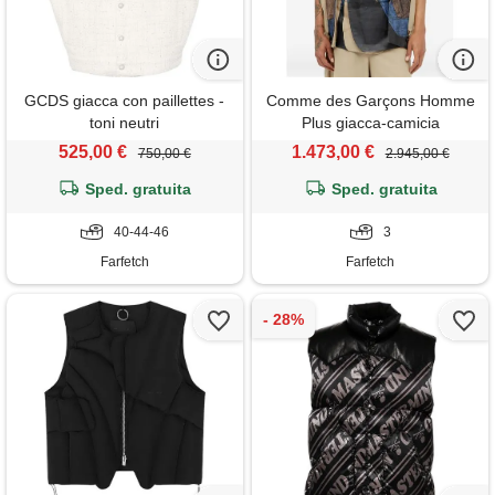
GCDS giacca con paillettes -
Comme des Garçons Homme
toni neutri
Plus giacca-camicia
smanicata - toni neutri
525,00 €
1.473,00 €
750,00 €
2.945,00 €
Sped. gratuita
Sped. gratuita
40-44-46
3
Farfetch
Farfetch