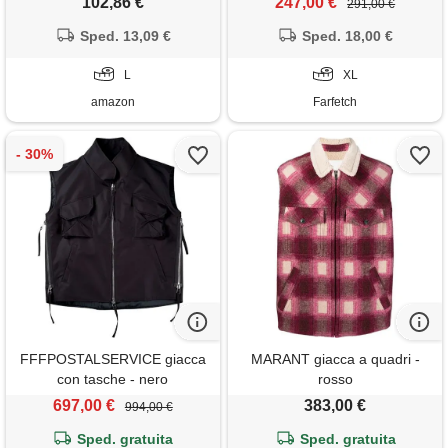
102,86 €
247,00 €
291,00 €
Sped. 13,09 €
Sped. 18,00 €
L
XL
amazon
Farfetch
FFFPOSTALSERVICE giacca
MARANT giacca a quadri -
con tasche - nero
rosso
697,00 €
383,00 €
994,00 €
Sped. gratuita
Sped. gratuita