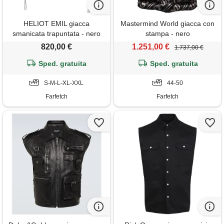
HELIOT EMIL giacca
Mastermind World giacca con
smanicata trapuntata - nero
stampa - nero
820,00 €
1.251,00 €
1.737,00 €
Sped. gratuita
Sped. gratuita
S-M-L-XL-XXL
44-50
Farfetch
Farfetch