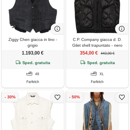
Ziggy Chen giacca in lino -
C.P. Company giacca d. D.
grigio
Gilet shell trapuntato - nero
1.193,00 €
354,00 €
443,00 €
Sped. gratuita
Sped. gratuita
48
XL
Farfetch
Farfetch