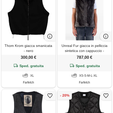
Thom Krom giacca smanicata
Unreal Fur giacca in pelliccia
- nero
sintetica con cappuccio -
grigio
300,00 €
787,00 €
Sped. gratuita
Sped. gratuita
XL
XS-S-M-L-XL
Farfetch
Farfetch