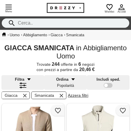
Menu
Wishlist
Accedi
›
›
›
›
Uomo
Abbigliamento
Giacca
Smanicata
GIACCA SMANICATA
in Abbigliamento
Uomo
244
6
Trovate
offerte in
negozi
20,46 €
con prezzi a partire da
Filtra
Ordina
Includi sped.
Popolarità
Giacca
Smanicata
Azzera filtri