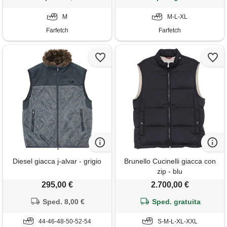
M
M-L-XL
Farfetch
Farfetch
Diesel giacca j-alvar - grigio
Brunello Cucinelli giacca con
zip - blu
295,00 €
2.700,00 €
Sped. 8,00 €
Sped. gratuita
44-46-48-50-52-54
S-M-L-XL-XXL