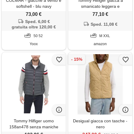
COLMAR - giacche a vento e
Tommy Hilfiger giacca a
softshell - blu navy
smanicato leggera e
ripiegabile da uomo (standard
73,00 €
77,10 €
e big & tall), oro giallo. ,
Sped. 6,00 €
Sped. 11,08 €
medium
gratuita oltre 120,00 €
50 52
M XXL
Yoox
amazon
Tommy Hilfiger uomo
Desigual giacca con tasche -
158an478 senza maniche
nero
giacca a piumino - grigio - l