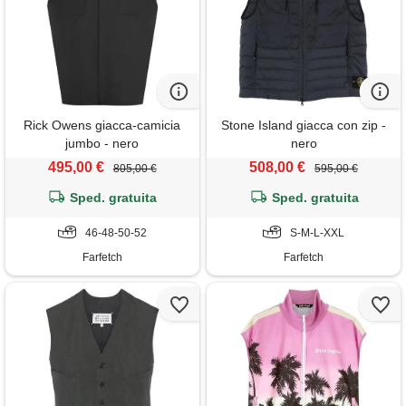
Rick Owens giacca-camicia
Stone Island giacca con zip -
jumbo - nero
nero
495,00 €
508,00 €
805,00 €
595,00 €
Sped. gratuita
Sped. gratuita
46-48-50-52
S-M-L-XXL
Farfetch
Farfetch