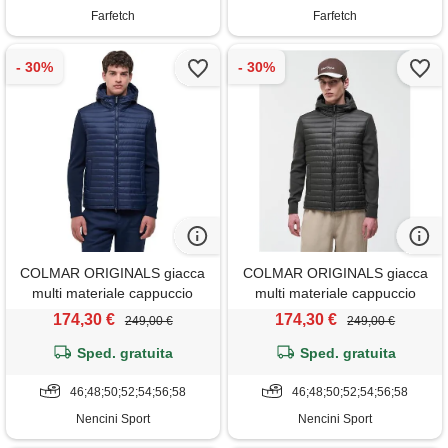
Farfetch
Farfetch
COLMAR ORIGINALS giacca
COLMAR ORIGINALS giacca
multi materiale cappuccio
multi materiale cappuccio
smanicato uomo
smanicato uomo
174,30 €
174,30 €
249,00 €
249,00 €
Sped. gratuita
Sped. gratuita
46;48;50;52;54;56;58
46;48;50;52;54;56;58
Nencini Sport
Nencini Sport