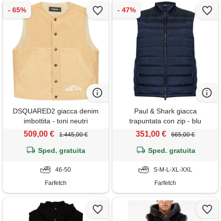
DSQUARED2 giacca denim
Paul & Shark giacca
imbottita - toni neutri
trapuntata con zip - blu
509,00 €
351,00 €
1.445,00 €
665,00 €
Sped. gratuita
Sped. gratuita
46-50
S-M-L-XL-XXL
Farfetch
Farfetch