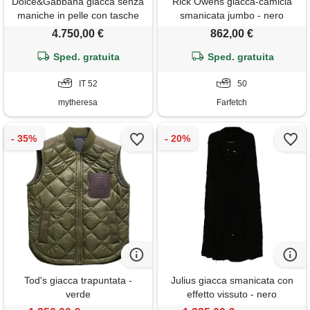
Dolce&Gabbana giacca senza
Rick Owens giacca-camicia
maniche in pelle con tasche
smanicata jumbo - nero
4.750,00 €
862,00 €
Sped. gratuita
Sped. gratuita
IT 52
50
mytheresa
Farfetch
Tod's giacca trapuntata -
Julius giacca smanicata con
verde
effetto vissuto - nero