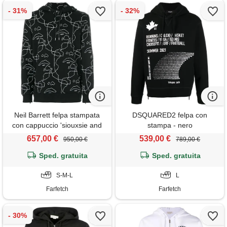
Neil Barrett felpa stampata
DSQUARED2 felpa con
con cappuccio 'siouxsie and
stampa - nero
the banshees' - nero
657,00 €
539,00 €
950,00 €
789,00 €
Sped. gratuita
Sped. gratuita
S-M-L
L
Farfetch
Farfetch