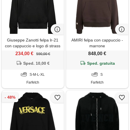
Giuseppe Zanotti felpa lr-21
AMIRI felpa con cappuccio -
con cappuccio e logo di strass
marrone
- nero
234,00 €
848,00 €
590,00 €
Sped. 10,00 €
Sped. gratuita
S-M-L-XL
S
Farfetch
Farfetch