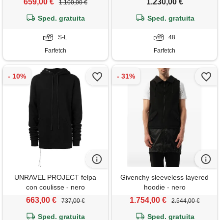
659,00 €
1.230,00 €
1.100,00 €
Sped. gratuita
Sped. gratuita
S-L
48
Farfetch
Farfetch
UNRAVEL PROJECT felpa
Givenchy sleeveless layered
con coulisse - nero
hoodie - nero
663,00 €
1.754,00 €
737,00 €
2.544,00 €
Sped. gratuita
Sped. gratuita