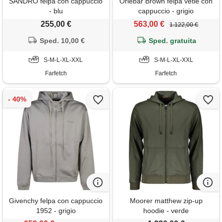
SANDRO felpa con cappuccio
Orlebar Brown felpa vetle con
- blu
cappuccio - grigio
255,00 €
563,00 €
1.122,00 €
Sped. 10,00 €
Sped. gratuita
S-M-L-XL-XXL
S-M-L-XL-XXL
Farfetch
Farfetch
Givenchy felpa con cappuccio
Moorer matthew zip-up
1952 - grigio
hoodie - verde