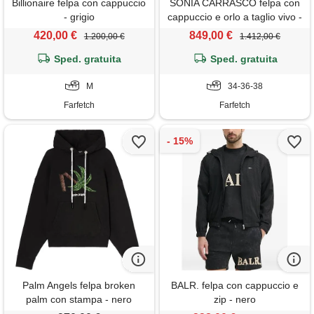
Billionaire felpa con cappuccio
SONIA CARRASCO felpa con
- grigio
cappuccio e orlo a taglio vivo -
marrone
420,00 €
849,00 €
1.200,00 €
1.412,00 €
Sped. gratuita
Sped. gratuita
M
34-36-38
Farfetch
Farfetch
Palm Angels felpa broken
BALR. felpa con cappuccio e
palm con stampa - nero
zip - nero