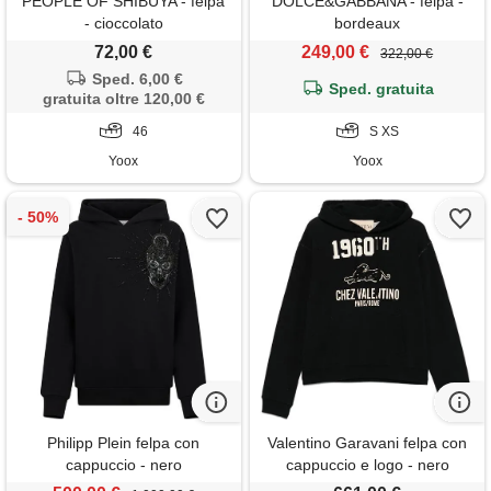
PEOPLE OF SHIBUYA - felpa
DOLCE&GABBANA - felpa -
- cioccolato
bordeaux
72,00 €
249,00 €
322,00 €
Sped. 6,00 €
Sped. gratuita
gratuita oltre 120,00 €
46
S XS
Yoox
Yoox
Philipp Plein felpa con
Valentino Garavani felpa con
cappuccio - nero
cappuccio e logo - nero