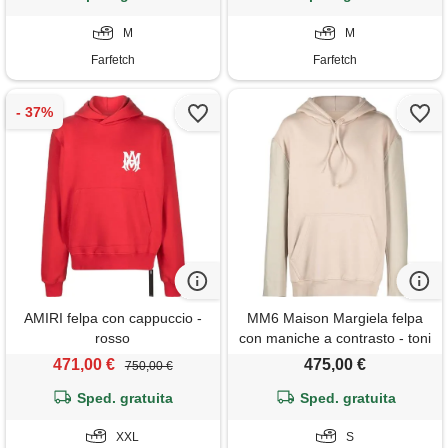
M
M
Farfetch
Farfetch
AMIRI felpa con cappuccio -
MM6 Maison Margiela felpa
rosso
con maniche a contrasto - toni
neutri
471,00 €
475,00 €
750,00 €
Sped. gratuita
Sped. gratuita
XXL
S