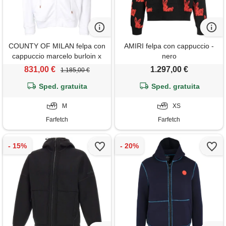
COUNTY OF MILAN felpa con
AMIRI felpa con cappuccio -
cappuccio marcelo burloin x
nero
muhammad ali - bianco
831,00 €
1.297,00 €
1.185,00 €
Sped. gratuita
Sped. gratuita
M
XS
Farfetch
Farfetch