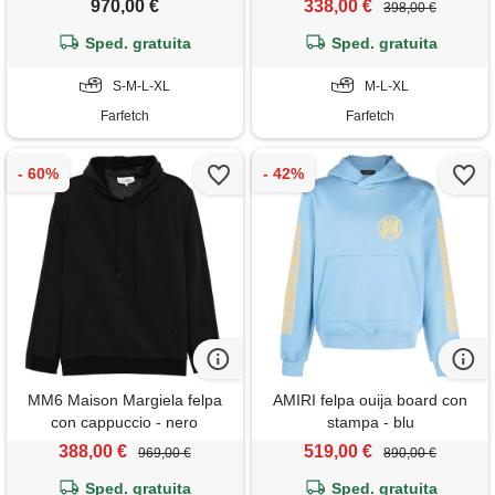
970,00 €
338,00 €
398,00 €
Sped. gratuita
Sped. gratuita
S-M-L-XL
M-L-XL
Farfetch
Farfetch
MM6 Maison Margiela felpa
AMIRI felpa ouija board con
con cappuccio - nero
stampa - blu
388,00 €
519,00 €
969,00 €
890,00 €
Sped. gratuita
Sped. gratuita