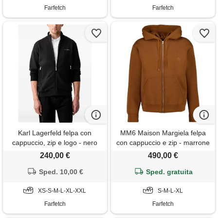
Farfetch
Farfetch
Karl Lagerfeld felpa con
MM6 Maison Margiela felpa
cappuccio, zip e logo - nero
con cappuccio e zip - marrone
240,00 €
490,00 €
Sped. 10,00 €
Sped. gratuita
XS-S-M-L-XL-XXL
S-M-L-XL
Farfetch
Farfetch