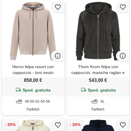
Herno felpa resort con
Thom Krom felpa con
cappuccio - toni neutri
cappuccio, maniche raglan e
zip - grigio
858,00 €
543,00 €
Sped. gratuita
Sped. gratuita
48-50-52-54-56
XL
Farfetch
Farfetch