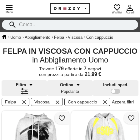
Menu
Wishlist
Accedi
›
›
›
›
›
Uomo
Abbigliamento
Felpa
Viscosa
Con cappuccio
FELPA IN VISCOSA CON CAPPUCCIO
in Abbigliamento Uomo
179
7
Trovate
offerte in
negozi
21,99 €
con prezzi a partire da
Filtra
Ordina
Includi sped.
Popolarità
Felpa
Viscosa
Con cappuccio
Azzera filtri