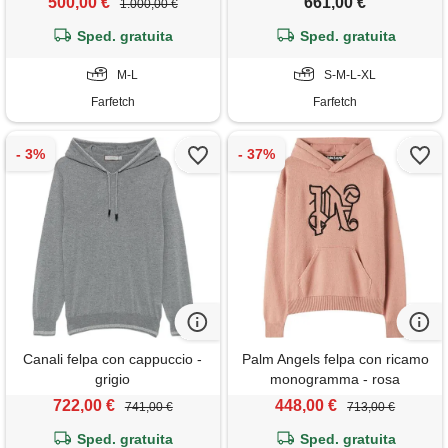
500,00 €
661,00 €
1.000,00 €
Sped. gratuita
Sped. gratuita
M-L
S-M-L-XL
Farfetch
Farfetch
Canali felpa con cappuccio -
Palm Angels felpa con ricamo
grigio
monogramma - rosa
722,00 €
448,00 €
741,00 €
713,00 €
Sped. gratuita
Sped. gratuita