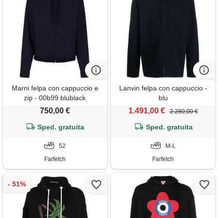
Marni felpa con cappuccio e
Lanvin felpa con cappuccio -
zip - 00b99 blublack
blu
750,00 €
1.491,00 €
2.280,00 €
Sped. gratuita
Sped. gratuita
52
M-L
Farfetch
Farfetch