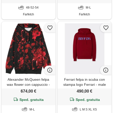
48-52-54
M-L
Farfetch
Farfetch
Alexander McQueen felpa
Ferrari felpa in scuba con
wax flower con cappuccio -
stampa logo Ferrari - male
nero
maglieria e felpe maison red
674,00 €
490,00 €
Sped. gratuita
Sped. gratuita
M-L
L M S XL XS