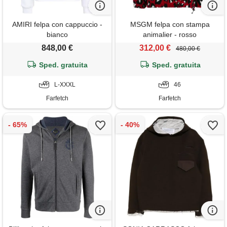
AMIRI felpa con cappuccio -
MSGM felpa con stampa
bianco
animalier - rosso
848,00 €
312,00 €
480,00 €
Sped. gratuita
Sped. gratuita
L-XXXL
46
Farfetch
Farfetch