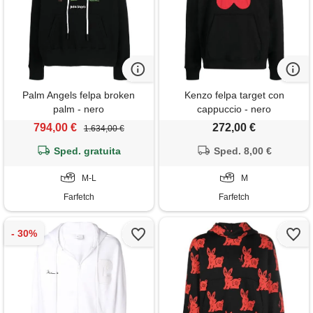
Palm Angels felpa broken
Kenzo felpa target con
palm - nero
cappuccio - nero
794,00 €
272,00 €
1.634,00 €
Sped. gratuita
Sped. 8,00 €
M-L
M
Farfetch
Farfetch