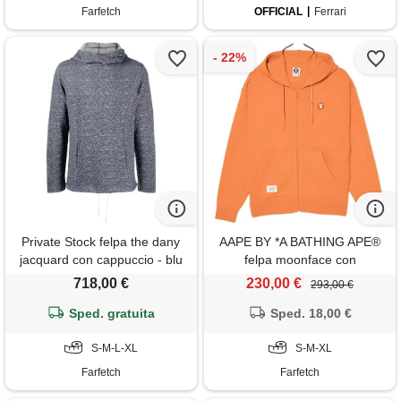
Farfetch
OFFICIAL
Ferrari
Private Stock felpa the dany
AAPE BY *A BATHING APE®
jacquard con cappuccio - blu
felpa moonface con
cappuccio - arancione
718,00 €
230,00 €
293,00 €
Sped. gratuita
Sped. 18,00 €
S-M-L-XL
S-M-XL
Farfetch
Farfetch