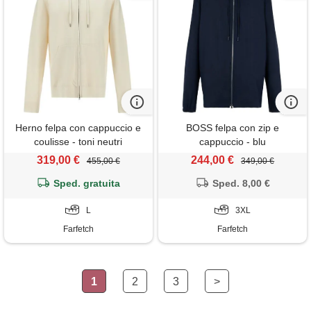
Herno felpa con cappuccio e
BOSS felpa con zip e
coulisse - toni neutri
cappuccio - blu
319,00 €
244,00 €
455,00 €
349,00 €
Sped. gratuita
Sped. 8,00 €
L
3XL
Farfetch
Farfetch
1
2
3
>