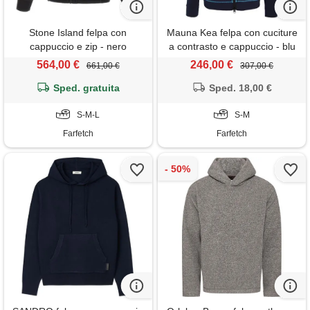
Stone Island felpa con
Mauna Kea felpa con cuciture
cappuccio e zip - nero
a contrasto e cappuccio - blu
564,00 €
246,00 €
661,00 €
307,00 €
Sped. gratuita
Sped. 18,00 €
S-M-L
S-M
Farfetch
Farfetch