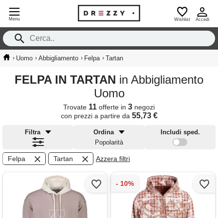
Menu
Wishlist
Accedi
›
›
›
›
Uomo
Abbigliamento
Felpa
Tartan
FELPA IN TARTAN
in Abbigliamento
Uomo
11
3
Trovate
offerte in
negozi
55,73 €
con prezzi a partire da
Filtra
Ordina
Includi sped.
Popolarità
Felpa
Tartan
Azzera filtri