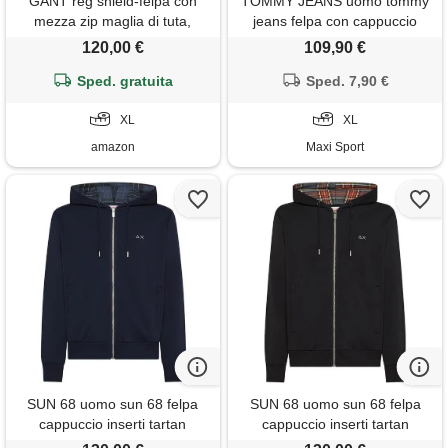
GANT reg shield-felpa con
TOMMY JEANS uomo tommy
mezza zip maglia di tuta,
jeans felpa con cappuccio
tartan verde, xl uomo
logo tartan
120,00 €
109,90 €
Sped. gratuita
Sped. 7,90 €
XL
XL
amazon
Maxi Sport
SUN 68 uomo sun 68 felpa
SUN 68 uomo sun 68 felpa
cappuccio inserti tartan
cappuccio inserti tartan