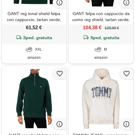
GANT reg tonal shield felpa
GANT felpa con cappuccio da
con cappuccio, tartan verde,
uomo reg shield, tartan verde,
xxl
m
61,52 €
104,38 €
120,00 €
Sped. gratuita
Sped. gratuita
XXL
M
amazon
amazon