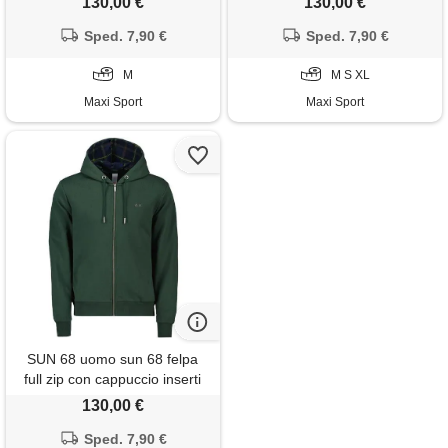
130,00 €
130,00 €
Sped. 7,90 €
Sped. 7,90 €
M
M S XL
Maxi Sport
Maxi Sport
SUN 68 uomo sun 68 felpa
full zip con cappuccio inserti
tartan
130,00 €
Sped. 7,90 €