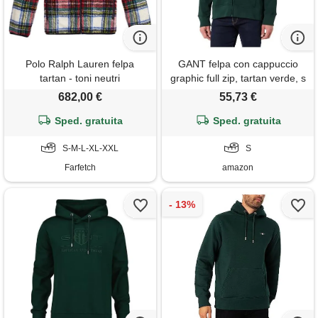
Polo Ralph Lauren felpa
GANT felpa con cappuccio
tartan - toni neutri
graphic full zip, tartan verde, s
682,00 €
55,73 €
Sped. gratuita
Sped. gratuita
S-M-L-XL-XXL
S
Farfetch
amazon