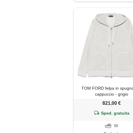
Polo
Shorts
TOM FORD felpa in spugn
cappuccio - grigio
821,00 €
Sped. gratuita
50