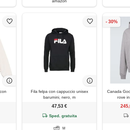
amazon
 con
Fila felpa con cappuccio unisex
Canada Goos
barumini, nero, m
rove i
47,53 €
245,
Sped. gratuita
M