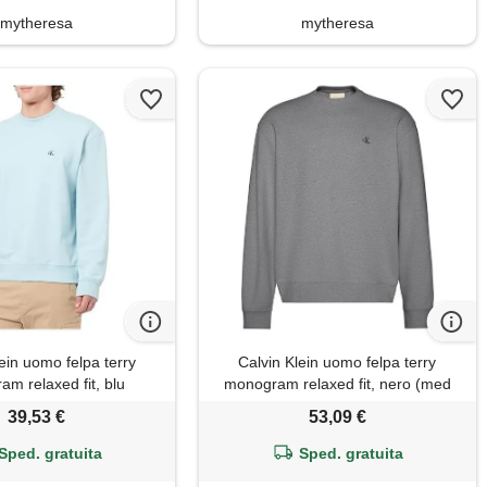
mytheresa
mytheresa
ein uomo felpa terry
Calvin Klein uomo felpa terry
m relaxed fit, blu
monogram relaxed fit, nero (med
tratosphere), l
grey htr), m
39,53 €
53,09 €
Sped. gratuita
Sped. gratuita