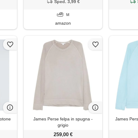
Sped. 3,99 €
M
amazon
cotone
James Perse felpa in spugna -
James Perse
grigio
259,00 €