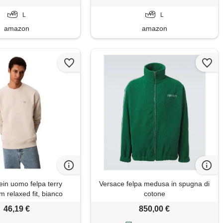
L
L
amazon
amazon
ein uomo felpa terry
Versace felpa medusa in spugna di
 relaxed fit, bianco
cotone
(chalk), xl
46,19 €
850,00 €