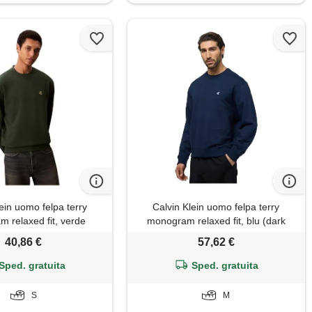
ein uomo felpa terry
Calvin Klein uomo felpa terry
 relaxed fit, verde
monogram relaxed fit, blu (dark
sycamore), s
sapphire), m
40,86 €
57,62 €
Sped. gratuita
Sped. gratuita
S
M