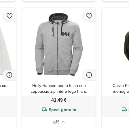
a con
Helly Hansen uomo felpa con
Calvin Kl
cappuccio zip intera logo hh, s,
monogram
grigio melange
(
41,49 €
Sped. gratuita
S