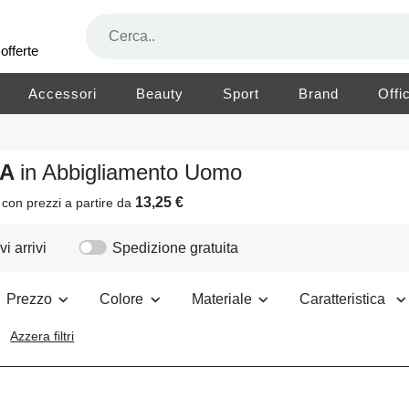
offerte
Accessori
Beauty
Sport
Brand
Offi
NA
in Abbigliamento Uomo
13,25 €
i
con prezzi a partire da
i arrivi
Spedizione gratuita
Prezzo
Colore
Materiale
Caratteristica
Azzera filtri