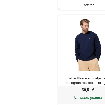
Farfetch
Calvin Klein uomo felpa t
monogram relaxed fit, blu 
sapphire), l
58,51 €
Sped. gratuita