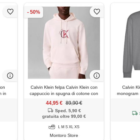
con
Calvin Klein felpa Calvin Klein con
Calvin Kl
 in
cappuccio in spugna di cotone con
monogram re
ark
logo da uomo rif. Lv04re255g,
44,95 €
89,90 €
bianco
Sped. 5,90 €
gratuita oltre 99,00 €
L M S XL XS
Montoro Store