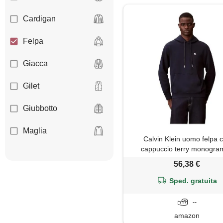
Cardigan
Felpa
Giacca
Gilet
Giubbotto
Maglia
Calvin Klein uomo felpa 
cappuccio terry monogram
Maglietta
spugna di cotone, blu (d
56,38 €
sapphire), 2xl
Maglione
Sped. gratuita
Pantaloni
--
amazon
Piumino