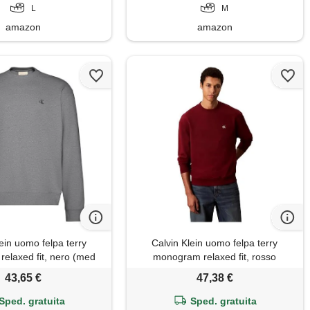
L
M
amazon
amazon
ein uomo felpa terry
Calvin Klein uomo felpa terry
elaxed fit, nero (med
monogram relaxed fit, rosso
grey htr), l
(renaissance red), l
43,65 €
47,38 €
Sped. gratuita
Sped. gratuita