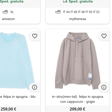
Sped. gratuita
Sped. gratuita
XL
IT 44 IT 46 IT 48 IT 50 IT 52
amazon
mytheresa
 felpa in spugna - blu
in･stru(men-tal). felpa in spugna
con cappuccio - grigio
259,00 €
209,00 €