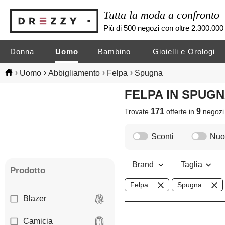
Tutta la moda a confronto
Più di 500 negozi con oltre 2.300.000 
Donna
Uomo
Bambino
Gioielli e Orologi
›
›
›
›
Uomo
Abbigliamento
Felpa
Spugna
FELPA IN SPUG
171
9
Trovate
offerte in
negoz
Sconti
Nuov
Brand
Taglia
Prodotto
Felpa
Spugna
Blazer
Camicia