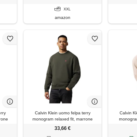
XXL
amazon
erry
Calvin Klein uomo felpa terry
Calvin Kl
rone
monogram relaxed fit, marrone
monogram
(beluga), m
33,66 €