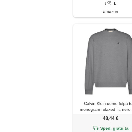
L
amazon
Calvin Klein uomo felpa t
monogram relaxed fit, nero
grey htr), s
48,44 €
Sped. gratuita