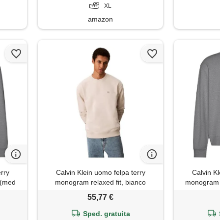
XL
amazon
erry
Calvin Klein uomo felpa terry
Calvin Kl
 (med
monogram relaxed fit, bianco
monogram r
(chalk), xxl
55,77 €
Sped. gratuita