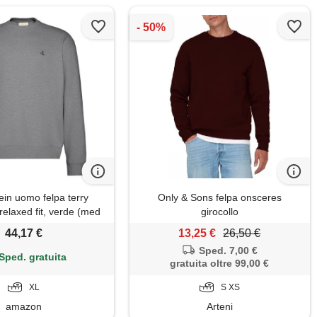
ein uomo felpa terry
Only & Sons felpa onsceres
laxed fit, verde (med
girocollo
grey htr), xl
44,17 €
13,25 €
26,50 €
Sped. 7,00 €
Sped. gratuita
gratuita oltre 99,00 €
XL
S XS
amazon
Arteni