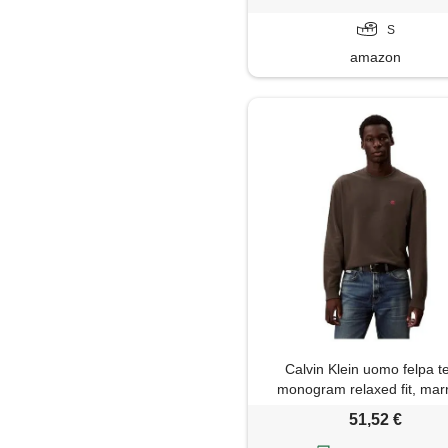
S
amazon
Calvin Klein uomo felpa t
monogram relaxed fit, mar
(beluga), xl
51,52 €