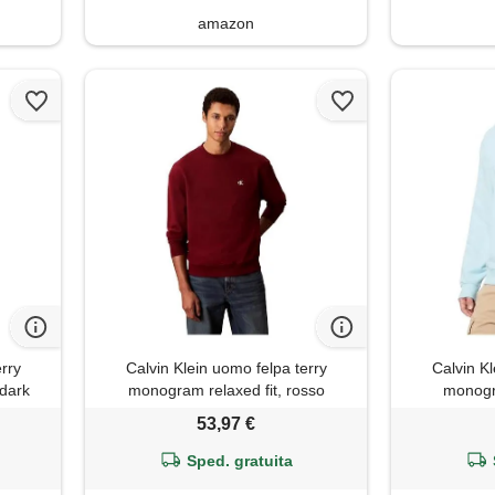
amazon
erry
Calvin Klein uomo felpa terry
Calvin Kl
(dark
monogram relaxed fit, rosso
monogra
(renaissance red), xl
(s
53,97 €
Sped. gratuita