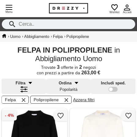
Menu
Wishlist
Accedi
›
›
›
›
Uomo
Abbigliamento
Felpa
Polipropilene
FELPA IN POLIPROPILENE
in
Abbigliamento Uomo
3
2
Trovate
offerte in
negozi
263,00 €
con prezzi a partire da
Filtra
Ordina
Includi sped.
Popolarità
Felpa
Polipropilene
Azzera filtri