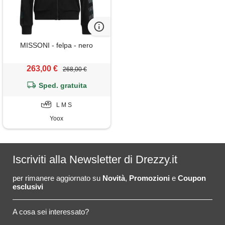
MISSONI - felpa - nero
263,00 €
268,00 €
Sped. gratuita
L M S
Yoox
Iscriviti alla Newsletter di Drezzy.it
per rimanere aggiornato su
Novità
,
Promozioni
e
Coupon
esclusivi
A cosa sei interessato?