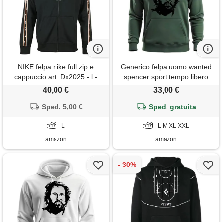
NIKE felpa nike full zip e
Generico felpa uomo wanted
cappuccio art. Dx2025 - l -
spencer sport tempo libero
nero
maglietta bud maglietta (it,
40,00 €
33,00 €
testo, m, regular, regular,
Sped. 5,00 €
Sped. gratuita
verde)
L
L M XL XXL
amazon
amazon