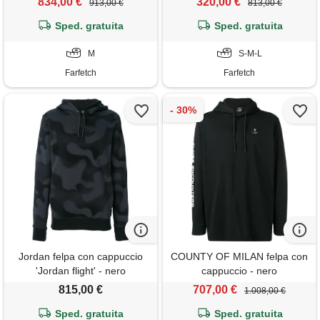
834,00 €
320,00 €
913,00 €
813,00 €
Sped. gratuita
Sped. gratuita
M
S-M-L
Farfetch
Farfetch
Jordan felpa con cappuccio
COUNTY OF MILAN felpa con
'Jordan flight' - nero
cappuccio - nero
815,00 €
707,00 €
1.008,00 €
Sped. gratuita
Sped. gratuita