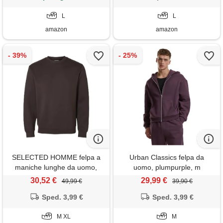
L
L
amazon
amazon
SELECTED HOMME felpa a
Urban Classics felpa da
maniche lunghe da uomo,
uomo, plumpurple, m
torta al cioccolato, xl
30,52 €
29,99 €
49,99 €
39,90 €
Sped. 3,99 €
Sped. 3,99 €
M XL
M