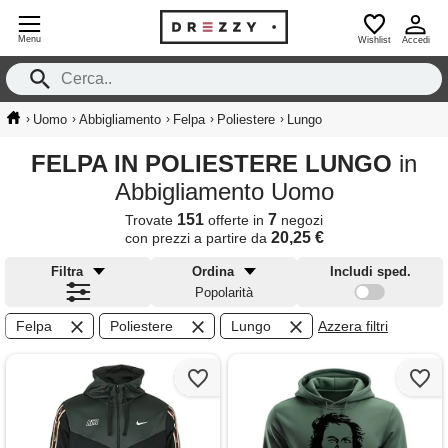
Menu
Wishlist
Accedi
›
›
›
›
›
Uomo
Abbigliamento
Felpa
Poliestere
Lungo
FELPA IN POLIESTERE LUNGO
in
Abbigliamento Uomo
151
7
Trovate
offerte in
negozi
20,25 €
con prezzi a partire da
Filtra
Ordina
Includi sped.
Popolarità
Felpa
Poliestere
Lungo
Azzera filtri