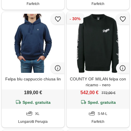
Farfetch
Farfetch
Felpa blu cappuccio chiusa lin
COUNTY OF MILAN felpa con
ricamo - nero
189,00 €
542,00 €
772,00 €
Sped. gratuita
Sped. gratuita
XL
S-M-L
Lungarotti Perugia
Farfetch