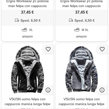
Ergos Workwear jrc polonia
Ergos Workwear jrc polonia
man felpa con cappuccio
man felpa con cappuccio
tessuto misto cotone
tessuto misto cotone
37,45 €
37,45 €
poliestere chiusura zip lunga
poliestere chiusura zip lunga
multitasche (it, testo, xl,
Sped. 6,50 €
multitasche (it, testo, xl,
Sped. 6,50 €
regular, regular, standard, blu
regular, regular, standard, blu
navy)
XL
royal)
M XL
amazon
amazon
VSUSN uomo felpa con
VSUSN uomo felpa con
cappuccio manica lunga felpe
cappuccio manica lunga felpe
con cappuccio vello foderato
con cappuccio vello foderato