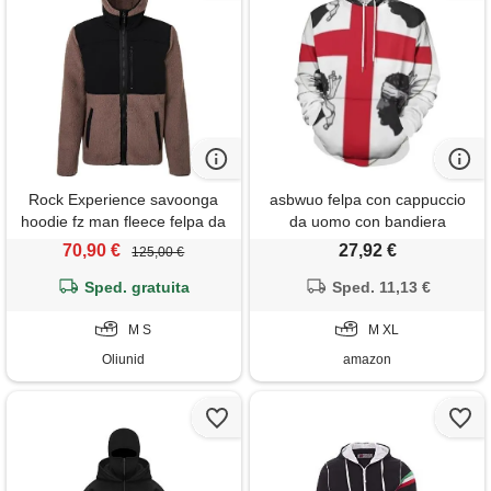
Rock Experience savoonga
asbwuo felpa con cappuccio
hoodie fz man fleece felpa da
da uomo con bandiera
uomo
vintage del regno di
70,90 €
27,92 €
125,00 €
sardegna, manica lunga,
Sped. gratuita
regolabile con coulisse
Sped. 11,13 €
M S
M XL
Oliunid
amazon