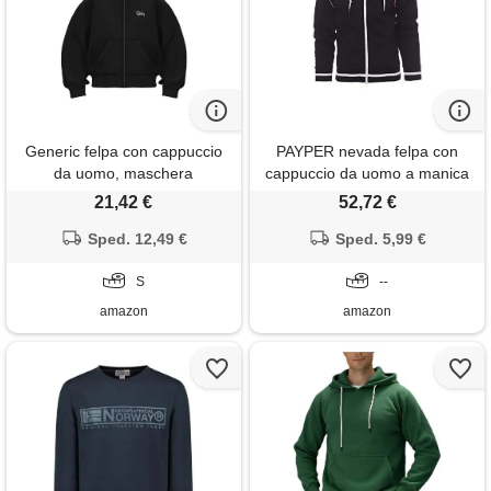
Generic felpa con cappuccio
PAYPER nevada felpa con
da uomo, maschera
cappuccio da uomo a manica
antivento, nero, s, poliestere,
lunga 100% poliestere polsini
21,42 €
52,72 €
pile, tinta unita, scollo con
vita in costina elasticizzata
cappuccio, manica lunga,
Sped. 12,49 €
bandiera tricolore nero/bianco
Sped. 5,99 €
casual, tutte le stagioni,
(l)
Generico
S
--
amazon
amazon