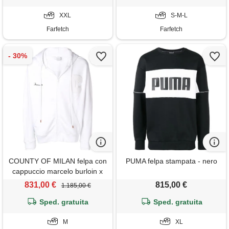
XXL
S-M-L
Farfetch
Farfetch
COUNTY OF MILAN felpa con
PUMA felpa stampata - nero
cappuccio marcelo burloin x
muhammad ali - bianco
831,00 €
815,00 €
1.185,00 €
Sped. gratuita
Sped. gratuita
M
XL