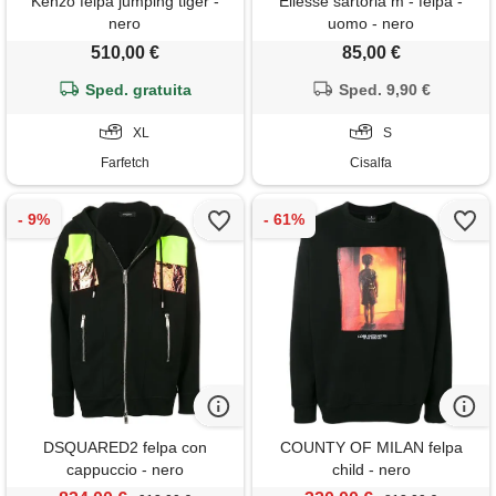
Kenzo felpa jumping tiger -
Ellesse sartoria m - felpa -
nero
uomo - nero
510,00 €
85,00 €
Sped. gratuita
Sped. 9,90 €
XL
S
Farfetch
Cisalfa
DSQUARED2 felpa con
COUNTY OF MILAN felpa
cappuccio - nero
child - nero