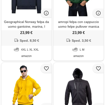
Geographical Norway felpa da
amropi felpa con cappuccio
uomo gantoine, marina, l
uomo felpe pullover manica
lunga casual a tinta unita
23,99 €
23,99 €
hoodie sweatshirt verde
Sped. 8,50 €
Sped. 3,50 €
scuro, m
4XL L XL XXL
L M
amazon
amazon