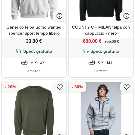
Generico felpa uomo wanted
COUNTY OF MILAN felpa con
spencer sport tempo libero
cappuccio - nero
maglietta bud maglietta (it,
33,00 €
600,00 €
855,00 €
testo, xxl, regular, regular,
Sped. gratuita
bianco)
Sped. gratuita
M XL XXL
S-XL-M-L
amazon
Farfetch