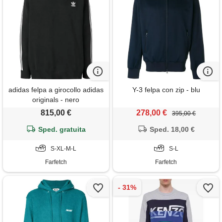
adidas felpa a girocollo adidas
Y-3 felpa con zip - blu
originals - nero
815,00 €
278,00 €
395,00 €
Sped. gratuita
Sped. 18,00 €
S-XL-M-L
S-L
Farfetch
Farfetch