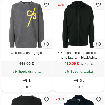
Geo felpa c/3 - grigio
Y-3 felpa con cappuccio con
righe laterali - black/white
465,00 €
410,00 €
584,00 €
Sped. gratuita
Sped. gratuita
L
S-L
Farfetch
Farfetch