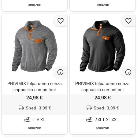
amazon
amazon
PRIVIMIX felpa uomo senza
PRIVIMIX felpa uomo senza
cappuccio con bottoni
cappuccio con bottoni
maglione collo alto invernale
maglione collo alto invernale
24,98 €
24,98 €
maglietta manica lunga da
maglietta manica lunga da
uomo grigio xl
Sped. 3,99 €
uomo nero xxl
Sped. 3,99 €
L M XL
3XL L XL XXL
amazon
amazon