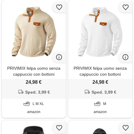
PRIVIMIX felpa uomo senza
PRIVIMIX felpa uomo senza
cappuccio con bottoni
cappuccio con bottoni
maglione collo alto invernale
maglione collo alto invernale
24,98 €
24,98 €
maglietta manica lunga da
maglietta manica lunga da
uomo beige l
Sped. 3,99 €
uomo bianco m
Sped. 3,99 €
L M XL
M
amazon
amazon