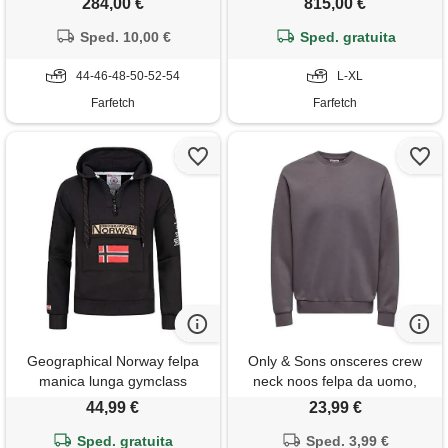
284,00 €
815,00 €
Sped. 10,00 €
Sped. gratuita
44-46-48-50-52-54
L-XL
Farfetch
Farfetch
Geographical Norway felpa
Only & Sons onsceres crew
manica lunga gymclass
neck noos felpa da uomo,
hoodie uomo 35% poliestere.
coniglio, l
44,99 €
23,99 €
65% cotone nero l
Sped. gratuita
Sped. 3,99 €