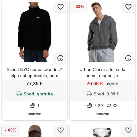
Schott NYC uomo swandric2
Urban Classics felpa da
felpa not applicable, nero,
uomo, magnet, xl
large
77,35 €
26,66 €
39,99 €
Sped. gratuita
Sped. 3,99 €
L
L S XL XS XXL
amazon
amazon