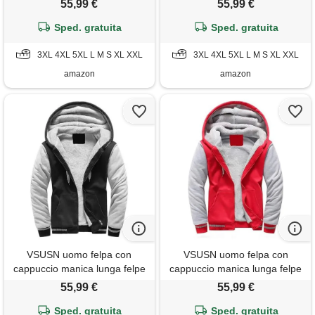
55,99 €
55,99 €
hoodies con cerniera cappotto
hoodies con cerniera cappotto
giacca inverno caldo,
Sped. gratuita
giacca inverno caldo,
Sped. gratuita
mimetizzazione&nero, l
mimetizzazione&grigio, xl
3XL 4XL 5XL L M S XL XXL
3XL 4XL 5XL L M S XL XXL
amazon
amazon
VSUSN uomo felpa con
VSUSN uomo felpa con
cappuccio manica lunga felpe
cappuccio manica lunga felpe
con cappuccio vello foderato
con cappuccio vello foderato
55,99 €
55,99 €
hoodies con cerniera cappotto
hoodies con cerniera cappotto
giacca inverno caldo,
Sped. gratuita
giacca inverno caldo, rosso,
Sped. gratuita