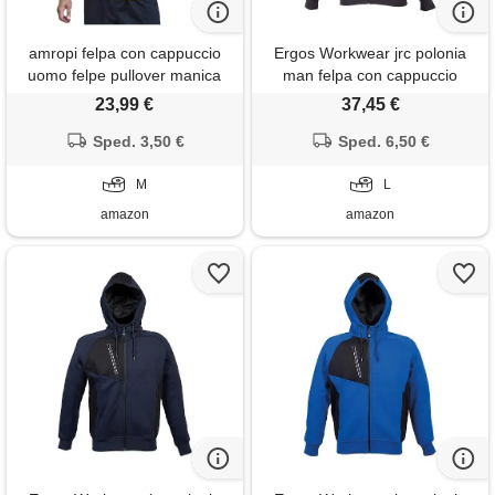
amropi felpa con cappuccio
Ergos Workwear jrc polonia
uomo felpe pullover manica
man felpa con cappuccio
lunga casual a tinta unita
tessuto misto cotone
23,99 €
37,45 €
hoodie sweatshirt giallo, m
poliestere chiusura zip lunga
Sped. 3,50 €
multitasche (it, testo, l,
Sped. 6,50 €
regular, regular, standard,
M
nero)
L
amazon
amazon