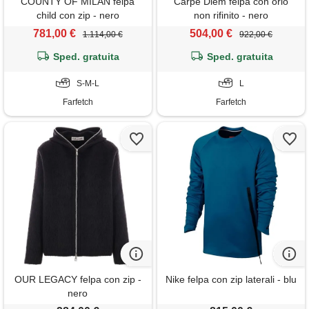
COUNTY OF MILAN felpa
Carpe Diem felpa con orlo
child con zip - nero
non rifinito - nero
781,00 €
504,00 €
1.114,00 €
922,00 €
Sped. gratuita
Sped. gratuita
S-M-L
L
Farfetch
Farfetch
OUR LEGACY felpa con zip -
Nike felpa con zip laterali - blu
nero