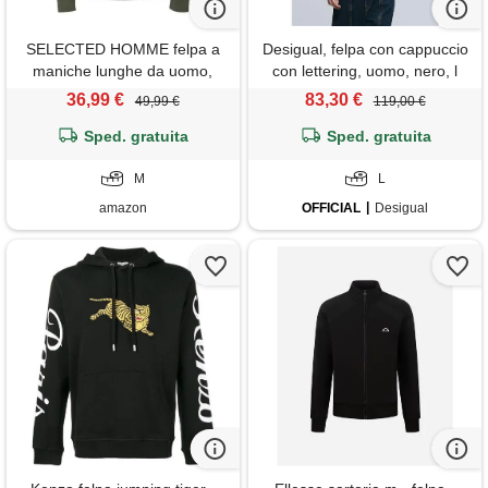
SELECTED HOMME felpa a
Desigual, felpa con cappuccio
maniche lunghe da uomo,
con lettering, uomo, nero, l
notte foresta, m
36,99 €
83,30 €
49,99 €
119,00 €
Sped. gratuita
Sped. gratuita
M
L
amazon
OFFICIAL
Desigual