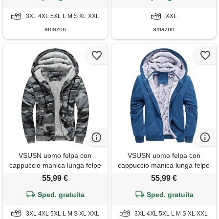
nero&bianco, 3xl
2xl
3XL 4XL 5XL L M S XL XXL
XXL
amazon
amazon
VSUSN uomo felpa con
VSUSN uomo felpa con
cappuccio manica lunga felpe
cappuccio manica lunga felpe
con cappuccio vello foderato
con cappuccio vello foderato
55,99 €
55,99 €
hoodies con cerniera cappotto
hoodies con cerniera cappotto
giacca inverno caldo, grigio
Sped. gratuita
giacca inverno caldo, blu, 4xl
Sped. gratuita
militare, 2xl
3XL 4XL 5XL L M S XL XXL
3XL 4XL 5XL L M S XL XXL