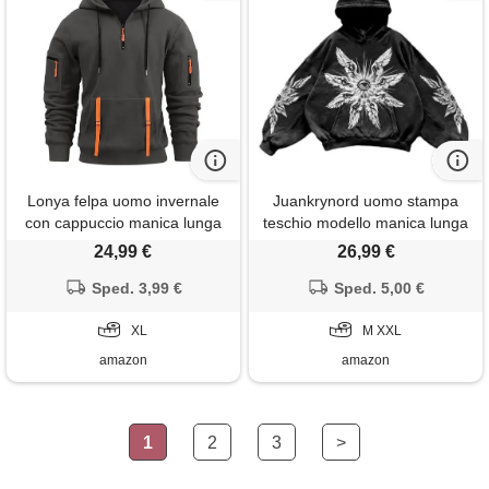
Lonya felpa uomo invernale
Juankrynord uomo stampa
con cappuccio manica lunga
teschio modello manica lunga
1/4 zip hoodie tasca
felpa con cappuccio hip hop
24,99 €
26,99 €
multifunzionale sportiva
harajuku unisex stile college
jogging lavoro pullover grigio
Sped. 3,99 €
allentato oversize street felpa
Sped. 5,00 €
scuro, xl
retro coppia (nero 1, xxl)
XL
M XXL
amazon
amazon
1
2
3
>