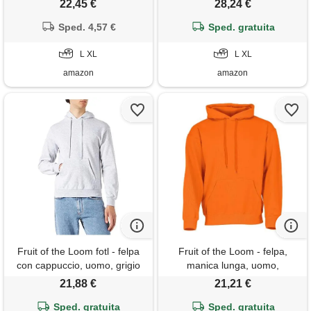
22,45 €
28,24 €
poliestere % cotone, uomo, l
Sped. 4,57 €
Sped. gratuita
L XL
L XL
amazon
amazon
Fruit of the Loom fotl - felpa
Fruit of the Loom - felpa,
con cappuccio, uomo, grigio
manica lunga, uomo,
(heather grey), l
arancione (orange), xl
21,88 €
21,21 €
Sped. gratuita
Sped. gratuita