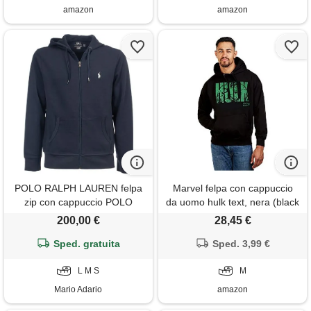
amazon
amazon
POLO RALPH LAUREN felpa
Marvel felpa con cappuccio
zip con cappuccio POLO
da uomo hulk text, nera (black
RALPH LAUREN 002 blu
blk), m uk
200,00 €
28,45 €
uomo
Sped. gratuita
Sped. 3,99 €
L M S
M
Mario Adario
amazon