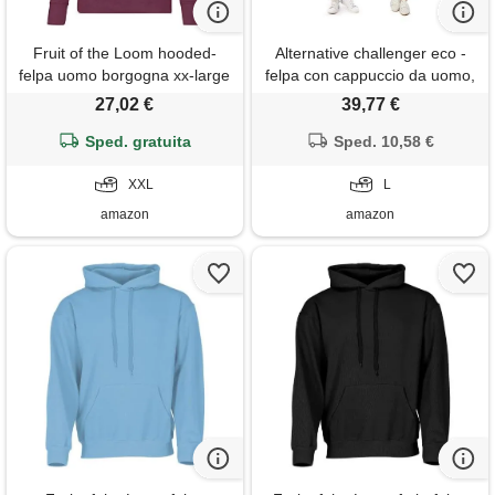
Fruit of the Loom hooded-
Alternative challenger eco -
felpa uomo borgogna xx-large
felpa con cappuccio da uomo,
eco grigio, l
27,02 €
39,77 €
Sped. gratuita
Sped. 10,58 €
XXL
L
amazon
amazon