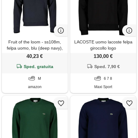
Fruit of the loom - ss108m,
LACOSTE uomo lacoste felpa
felpa uomo, blu (deep navy),
girocollo logo
medium
40,23 €
130,00 €
Sped. gratuita
Sped. 7,90 €
M
6 7 8
amazon
Maxi Sport