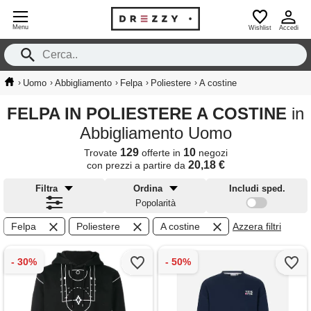
Menu
Wishlist
Accedi
›
›
›
›
›
Uomo
Abbigliamento
Felpa
Poliestere
A costine
FELPA IN POLIESTERE A COSTINE
in
Abbigliamento Uomo
129
10
Trovate
offerte in
negozi
20,18 €
con prezzi a partire da
Filtra
Ordina
Includi sped.
Popolarità
Felpa
Poliestere
A costine
Azzera filtri