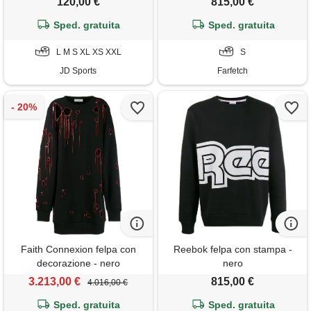
120,00 €
815,00 €
Sped. gratuita
Sped. gratuita
L M S XL XS XXL
S
JD Sports
Farfetch
Faith Connexion felpa con
Reebok felpa con stampa -
decorazione - nero
nero
3.213,00 €
815,00 €
4.016,00 €
Sped. gratuita
Sped. gratuita