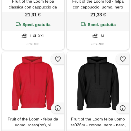
Fruit of the Loom felpa
Fruit of the Loom fotl - felpa
classica con cappuccio da
con cappuccio, uomo, nero
uomo, cielo, xxl
(black), m
21,31 €
21,33 €
Sped. gratuita
Sped. gratuita
L XL XXL
M
amazon
amazon
Fruit of the Loom - felpa da
Fruit of the Loom felpa uomo
uomo, rosso(rot), xl
ss026m - cotone, nero - nero,
20% poliestere 80% cotone %