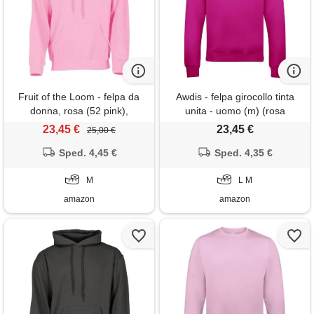
Fruit of the Loom - felpa da
Awdis - felpa girocollo tinta
donna, rosa (52 pink),
unita - uomo (m) (rosa
medium
acceso)
23,45 €
23,45 €
25,00 €
Sped. 4,45 €
Sped. 4,35 €
M
L M
amazon
amazon