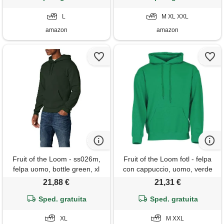
L
M XL XXL
amazon
amazon
Fruit of the Loom - ss026m,
Fruit of the Loom fotl - felpa
felpa uomo, bottle green, xl
con cappuccio, uomo, verde
(kelly green), m
21,88 €
21,31 €
Sped. gratuita
Sped. gratuita
XL
M XXL