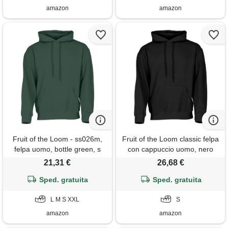
amazon
amazon
Fruit of the Loom - ss026m,
Fruit of the Loom classic felpa
felpa uomo, bottle green, s
con cappuccio uomo, nero
(black), small
21,31 €
26,68 €
Sped. gratuita
Sped. gratuita
L M S XXL
S
amazon
amazon