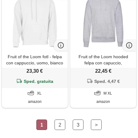
Fruit of the Loom fotl - felpa
Fruit of the Loom hooded
con cappuccio, uomo, bianco
felpa con capuccio,
(white), xl
oscurante, grigio (94
23,30 €
22,45 €
graumeliert), medium uomo
Sped. gratuita
Sped. 4,47 €
XL
M XL
amazon
amazon
1
2
3
>