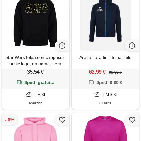
Star Wars felpa con cappuccio
Arena italia fin - felpa - blu
basic logo, da uomo, nera
(nera), taglia xl
35,54 €
62,99 €
89,99 €
Sped. gratuita
Sped. 9,90 €
L M XL
L M S XL
amazon
Cisalfa