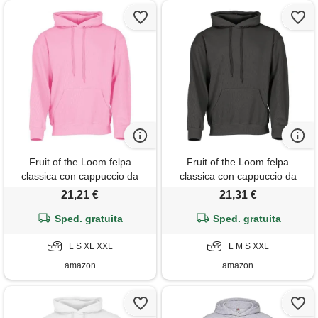
Fruit of the Loom felpa
Fruit of the Loom felpa
classica con cappuccio da
classica con cappuccio da
uomo, rosa chiaro, xxl
uomo, grafite chiaro, s
21,21 €
21,31 €
Sped. gratuita
Sped. gratuita
L S XL XXL
L M S XXL
amazon
amazon