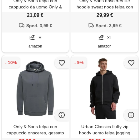
Only & Sons felpa con
Only & Sons onsceres life
cappuccio da uomo Only &
hoodie sweat noos felpa con
Sons ceres life
cappuccio, uomo, beige
21,09 €
29,99 €
(fodera in argento), xl
Sped. 3,99 €
Sped. 3,99 €
M
XL
amazon
amazon
Only & Sons felpa con
Urban Classics fluffy zip
cappuccio onsceres, gessato
hoody uomo felpa jogging
grigio, m
nero m 70% cotone, 30%