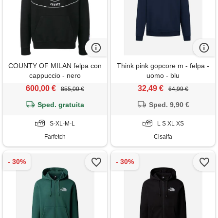
COUNTY OF MILAN felpa con
Think pink gopcore m - felpa -
cappuccio - nero
uomo - blu
600,00 €
32,49 €
855,00 €
64,99 €
Sped. gratuita
Sped. 9,90 €
S-XL-M-L
L S XL XS
Farfetch
Cisalfa