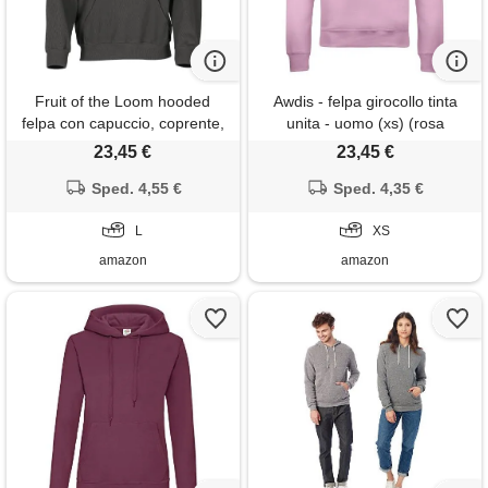
Fruit of the Loom hooded
Awdis - felpa girocollo tinta
felpa con capuccio, coprente,
unita - uomo (xs) (rosa
grigio (gl stahlgrau), large
chiaro)
23,45 €
23,45 €
uomo
Sped. 4,55 €
Sped. 4,35 €
L
XS
amazon
amazon