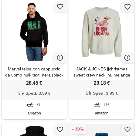
Marvel felpa con cappuccio
JACK & JONES jjchristmas
da uomo hulk text, nera (black
sweat crew neck jnr, melange
blk), xl uk
bianco, 176 uomo
28,45 €
20,18 €
Sped. 3,99 €
Sped. 3,99 €
XL
176
amazon
amazon