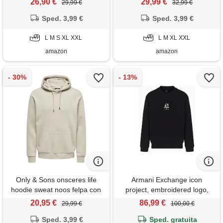
26,90 €
29,99 €
29,99 €
32,99 €
poliestere regular
Sped. 3,99 €
Sped. 3,99 €
L M S XL XXL
L M XL XXL
amazon
amazon
Only & Sons onsceres life
Armani Exchange icon
hoodie sweat noos felpa con
project, embroidered logo,
cappuccio, uomo, beige
crewneck, felpa uomo, nero,
20,95 €
86,99 €
29,99 €
100,00 €
(rivestimento argento), l
m
Sped. 3,99 €
Sped. gratuita