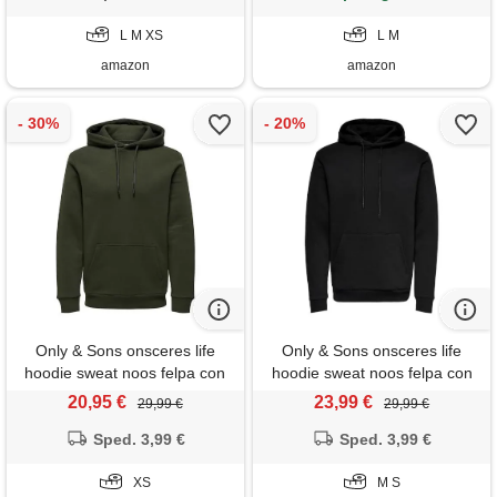
L M XS
L M
amazon
amazon
Only & Sons onsceres life
Only & Sons onsceres life
hoodie sweat noos felpa con
hoodie sweat noos felpa con
cappuccio, uomo, verde
cappuccio, uomo, nero, s
20,95 €
23,99 €
29,99 €
29,99 €
(rosin), xs
Sped. 3,99 €
Sped. 3,99 €
XS
M S