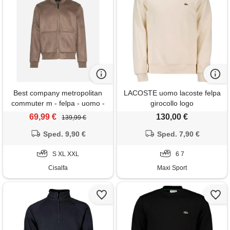
Best company metropolitan
LACOSTE uomo lacoste felpa
commuter m - felpa - uomo -
girocollo logo
beige
69,99 €
130,00 €
139,99 €
Sped. 9,90 €
Sped. 7,90 €
S XL XXL
6 7
Cisalfa
Maxi Sport