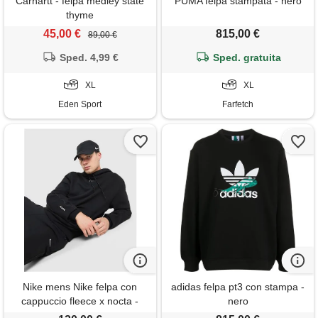
Carhartt - felpa medley state
PUMA felpa stampata - nero
thyme
45,00 €
815,00 €
89,00 €
Sped. 4,99 €
Sped. gratuita
XL
XL
Eden Sport
Farfetch
Nike mens Nike felpa con
adidas felpa pt3 con stampa -
cappuccio fleece x nocta -
nero
nero, nero