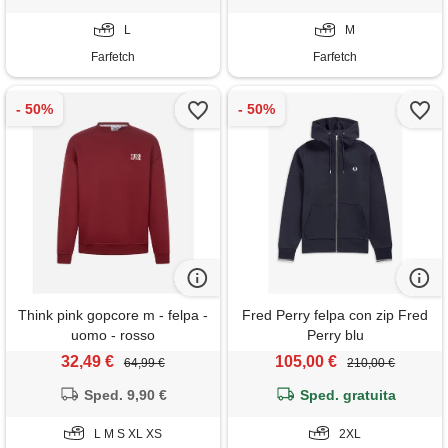
L
M
Farfetch
Farfetch
Think pink gopcore m - felpa -
Fred Perry felpa con zip Fred
uomo - rosso
Perry blu
32,49 €
105,00 €
64,99 €
210,00 €
Sped. 9,90 €
Sped. gratuita
L M S XL XS
2XL