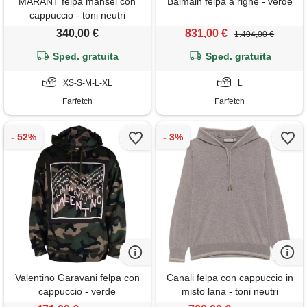
MARANT felpa mansel con
Balmain felpa a righe - verde
cappuccio - toni neutri
340,00 €
831,00 €
1.404,00 €
Sped. gratuita
Sped. gratuita
XS-S-M-L-XL
L
Farfetch
Farfetch
Valentino Garavani felpa con
Canali felpa con cappuccio in
cappuccio - verde
misto lana - toni neutri