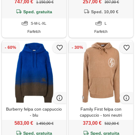
747,00 €
257,00 €
1.150,00 €
397,00 €
Sped. gratuita
Sped. 10,00 €
S-M-L-XL
L
Farfetch
Farfetch
Burberry felpa con cappuccio
Family First felpa con
- blu
cappuccio - toni neutri
583,00 €
373,00 €
1.450,00 €
532,00 €
Sped. gratuita
Sped. gratuita