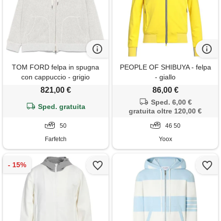
TOM FORD felpa in spugna
PEOPLE OF SHIBUYA - felpa
con cappuccio - grigio
- giallo
821,00 €
86,00 €
Sped. 6,00 €
Sped. gratuita
gratuita oltre 120,00 €
50
46 50
Farfetch
Yoox