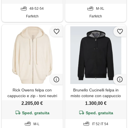
48-52-54
M-XL
Farfetch
Farfetch
Rick Owens felpa con
Brunello Cucinelli felpa in
cappuccio e zip - toni neutri
misto cotone con cappuccio
2.205,00 €
1.300,00 €
Sped. gratuita
Sped. gratuita
M-L
IT 52 IT 54