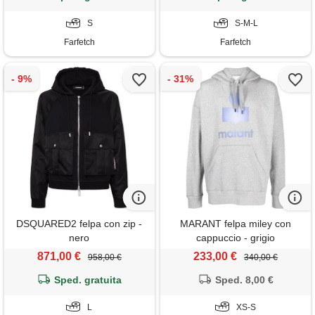
S
S-M-L
Farfetch
Farfetch
DSQUARED2 felpa con zip -
MARANT felpa miley con
nero
cappuccio - grigio
871,00 €
233,00 €
958,00 €
340,00 €
Sped. gratuita
Sped. 8,00 €
L
XS-S