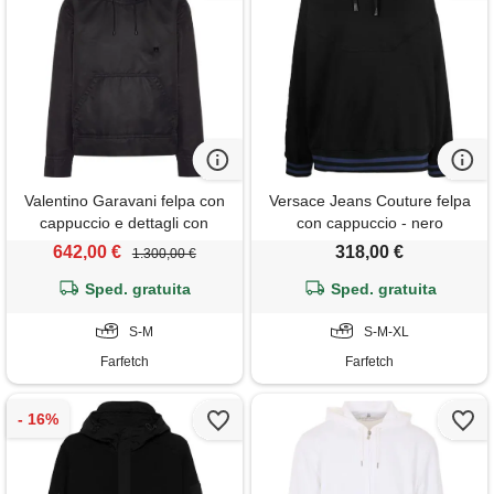
Valentino Garavani felpa con
Versace Jeans Couture felpa
cappuccio e dettagli con
con cappuccio - nero
borchie - nero
642,00 €
318,00 €
1.300,00 €
Sped. gratuita
Sped. gratuita
S-M
S-M-XL
Farfetch
Farfetch