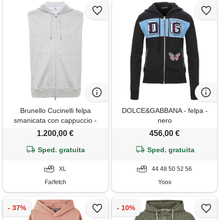
Brunello Cucinelli felpa
DOLCE&GABBANA - felpa -
smanicata con cappuccio -
nero
grigio
1.200,00 €
456,00 €
Sped. gratuita
Sped. gratuita
XL
44 48 50 52 56
Farfetch
Yoox