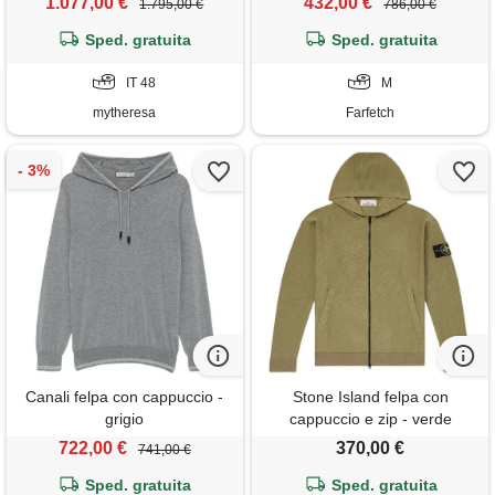
1.077,00 €
432,00 €
1.795,00 €
786,00 €
Sped. gratuita
Sped. gratuita
IT 48
M
mytheresa
Farfetch
Canali felpa con cappuccio -
Stone Island felpa con
grigio
cappuccio e zip - verde
722,00 €
370,00 €
741,00 €
Sped. gratuita
Sped. gratuita