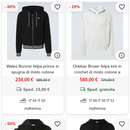
Wales Bonner felpa prince in
Orlebar Brown felpa kirk in
spugna di misto cotone
crochet di misto cotone a
righe
234,00 €
580,00 €
585,00 €
725,00 €
Sped. 13,00 €
Sped. gratuita
IT 44 IT 50
IT 48 IT 50 IT 52
mytheresa
mytheresa