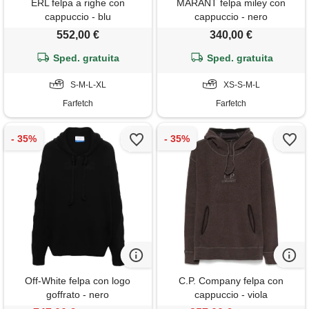
ERL felpa a righe con
MARANT felpa miley con
cappuccio - blu
cappuccio - nero
552,00 €
340,00 €
Sped. gratuita
Sped. gratuita
S-M-L-XL
XS-S-M-L
Farfetch
Farfetch
Off-White felpa con logo
C.P. Company felpa con
goffrato - nero
cappuccio - viola