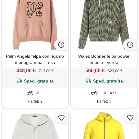
Palm Angels felpa con ricamo
Wales Bonner felpa power
monogramma - rosa
hoodie - verde
448,00 €
560,00 €
713,00 €
622,00 €
Sped. gratuita
Sped. gratuita
M-L
L-XL-XXL
Farfetch
Farfetch