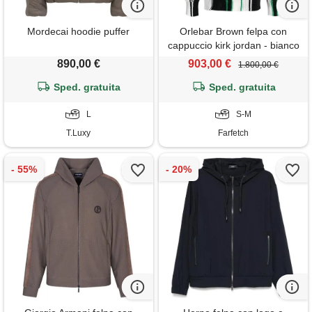
Mordecai hoodie puffer
Orlebar Brown felpa con
cappuccio kirk jordan - bianco
890,00 €
903,00 €
1.800,00 €
Sped. gratuita
Sped. gratuita
L
S-M
T.Luxy
Farfetch