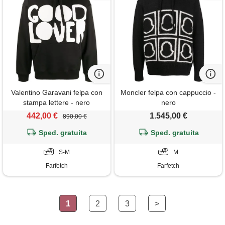
Valentino Garavani felpa con
Moncler felpa con cappuccio -
stampa lettere - nero
nero
442,00 €
1.545,00 €
890,00 €
Sped. gratuita
Sped. gratuita
S-M
M
Farfetch
Farfetch
1
2
3
>