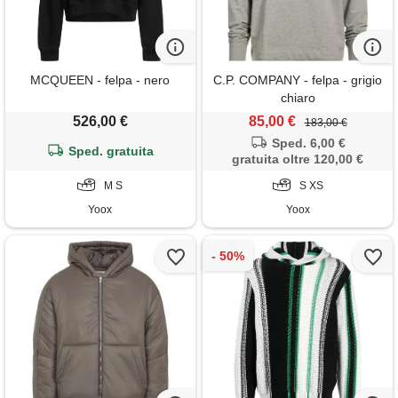
MCQUEEN - felpa - nero
C.P. COMPANY - felpa - grigio
chiaro
526,00 €
85,00 €
183,00 €
Sped. 6,00 €
Sped. gratuita
gratuita oltre 120,00 €
M S
S XS
Yoox
Yoox