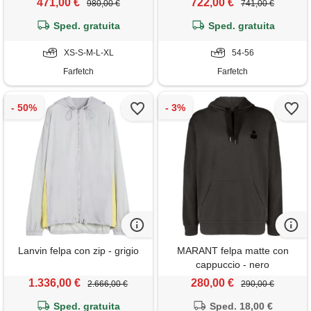
471,00 €
722,00 €
980,00 €
741,00 €
Sped. gratuita
Sped. gratuita
XS-S-M-L-XL
54-56
Farfetch
Farfetch
Lanvin felpa con zip - grigio
MARANT felpa matte con
cappuccio - nero
1.336,00 €
280,00 €
2.666,00 €
290,00 €
Sped. gratuita
Sped. 18,00 €