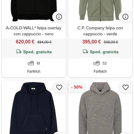
A-COLD-WALL* felpa overlay
C.P. Company felpa con
con cappuccio - nero
cappuccio - verde
620,00 €
395,00 €
884,00 €
508,00 €
Sped. gratuita
Sped. gratuita
M
52
Farfetch
Farfetch