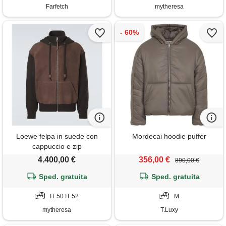
Farfetch
mytheresa
Loewe felpa in suede con
Mordecai hoodie puffer
cappuccio e zip
4.400,00 €
356,00 €
890,00 €
Sped. gratuita
Sped. gratuita
IT 50 IT 52
M
mytheresa
T.Luxy