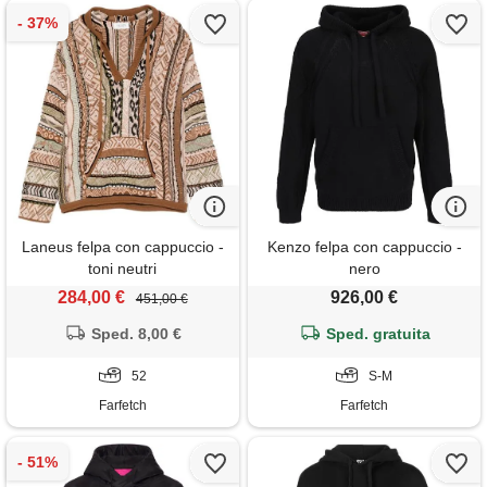
Laneus felpa con cappuccio -
Kenzo felpa con cappuccio -
toni neutri
nero
284,00 €
926,00 €
451,00 €
Sped. 8,00 €
Sped. gratuita
52
S-M
Farfetch
Farfetch