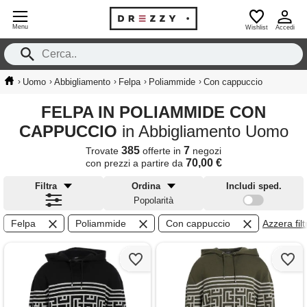
Menu
Wishlist
Accedi
›
›
›
›
›
Uomo
Abbigliamento
Felpa
Poliammide
Con cappuccio
FELPA IN POLIAMMIDE CON
CAPPUCCIO
in Abbigliamento Uomo
385
7
Trovate
offerte in
negozi
70,00 €
con prezzi a partire da
Filtra
Ordina
Includi sped.
Popolarità
Felpa
Poliammide
Con cappuccio
Azzera filtr