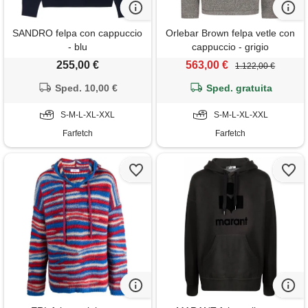
SANDRO felpa con cappuccio
Orlebar Brown felpa vetle con
- blu
cappuccio - grigio
255,00 €
563,00 €
1.122,00 €
Sped. 10,00 €
Sped. gratuita
S-M-L-XL-XXL
S-M-L-XL-XXL
Farfetch
Farfetch