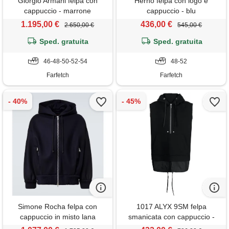
Giorgio Armani felpa con
Herno felpa con logo e
cappuccio - marrone
cappuccio - blu
1.195,00 €
436,00 €
2.650,00 €
545,00 €
Sped. gratuita
Sped. gratuita
46-48-50-52-54
48-52
Farfetch
Farfetch
Simone Rocha felpa con
1017 ALYX 9SM felpa
cappuccio in misto lana
smanicata con cappuccio -
nero