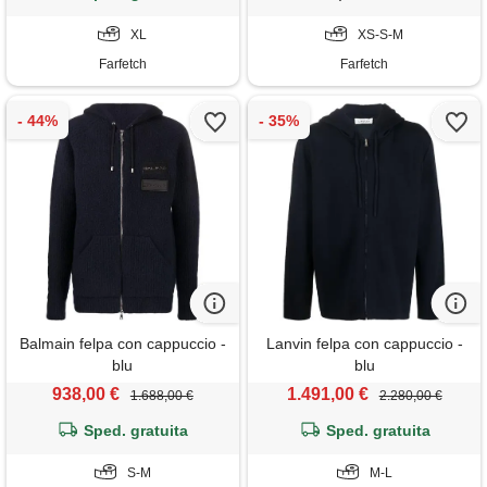
XL
XS-S-M
Farfetch
Farfetch
Balmain felpa con cappuccio -
Lanvin felpa con cappuccio -
blu
blu
938,00 €
1.491,00 €
1.688,00 €
2.280,00 €
Sped. gratuita
Sped. gratuita
S-M
M-L