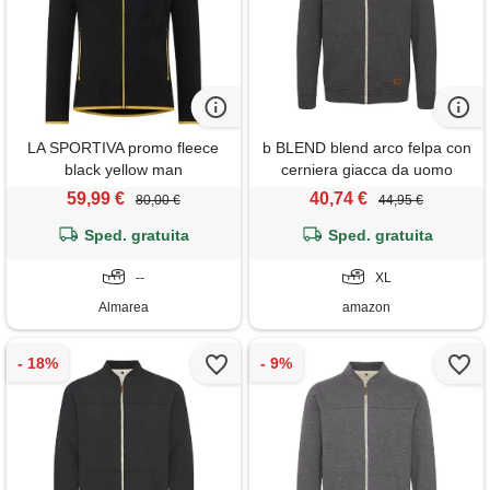
LA SPORTIVA promo fleece
b BLEND blend arco felpa con
black yellow man
cerniera giacca da uomo
senza cappuccio con collo
59,99 €
40,74 €
80,00 €
44,95 €
alto, taglia: xl, colore: charcoal
Sped. gratuita
Sped. gratuita
(70818)
--
XL
Almarea
amazon