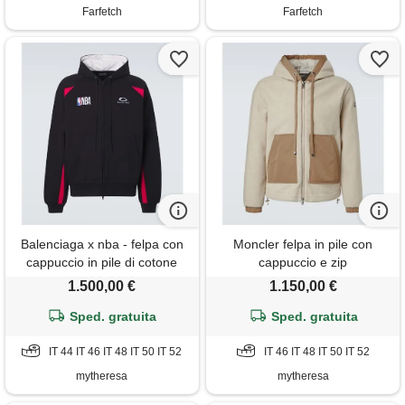
Farfetch
Farfetch
Balenciaga x nba - felpa con
Moncler felpa in pile con
cappuccio in pile di cotone
cappuccio e zip
con logo
1.500,00 €
1.150,00 €
Sped. gratuita
Sped. gratuita
IT 44 IT 46 IT 48 IT 50 IT 52
IT 46 IT 48 IT 50 IT 52
mytheresa
mytheresa