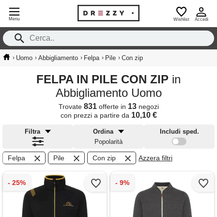
Menu
Wishlist
Accedi
›
›
›
›
›
Uomo
Abbigliamento
Felpa
Pile
Con zip
FELPA IN PILE CON ZIP
in
Abbigliamento Uomo
831
13
Trovate
offerte in
negozi
10,10 €
con prezzi a partire da
Filtra
Ordina
Includi sped.
Popolarità
Felpa
Pile
Con zip
Azzera filtri