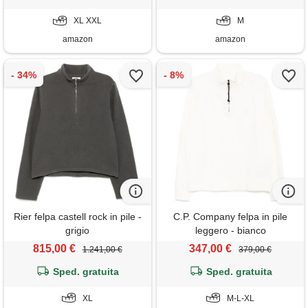
cerniera completa, felpa
cerniera completa, felpa
cappuccio autunno-inverno
XL XXL
cappuccio autunno-inverno
M
tasche, color c-x_l
tasche, color e-m
amazon
amazon
Rier felpa castell rock in pile -
C.P. Company felpa in pile
grigio
leggero - bianco
815,00 €
347,00 €
1.241,00 €
379,00 €
Sped. gratuita
Sped. gratuita
XL
M-L-XL