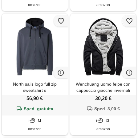
tasche
amazon
amazon
North sails logo full zip
Wenchuang uomo felpe con
sweatshirt s
cappuccio giacche invernali
caldo spesso zip cappotto
56,90 €
30,20 €
hooded sweatshirt nero xl
Sped. gratuita
Sped. 3,00 €
M
XL
amazon
amazon