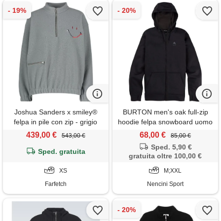
Joshua Sanders x smiley®
BURTON men's oak full-zip
felpa in pile con zip - grigio
hoodie felpa snowboard uomo
439,00 €
68,00 €
543,00 €
85,00 €
Sped. 5,90 €
Sped. gratuita
gratuita oltre 100,00 €
XS
M;XXL
Farfetch
Nencini Sport