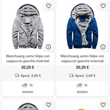
Wenchuang uomo felpe con
Wenchuang uomo felpe con
cappuccio giacche invernali
cappuccio giacche invernali
caldo spesso zip cappotto
caldo spesso zip cappotto
30,20 €
30,20 €
hooded sweatshirt grigio xl
hooded sweatshirt blu xl
Sped. 3,00 €
Sped. 3,00 €
XL
XL
amazon
amazon