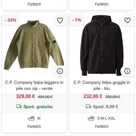
Farfetch
Farfetch
C.P. Company felpa leggera in
C.P. Company felpa goggle in
pile con zip - verde
pile - blu
329,00 €
232,00 €
494,00 €
250,00 €
Sped. gratuita
Sped. 8,00 €
M
S-M-L-XXL
Farfetch
Farfetch