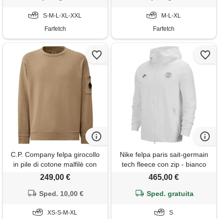
S-M-L-XL-XXL
M-L-XL
Farfetch
Farfetch
C.P. Company felpa girocollo
Nike felpa paris sait-germain
in pile di cotone malfilè con
tech fleece con zip - bianco
lente - toni neutri
249,00 €
465,00 €
Sped. 10,00 €
Sped. gratuita
XS-S-M-XL
S