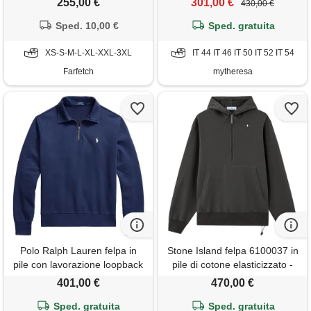
255,00 €
301,00 €
430,00 €
Sped. 10,00 €
Sped. gratuita
XS-S-M-L-XL-XXL-3XL
IT 44 IT 46 IT 50 IT 52 IT 54
Farfetch
mytheresa
Polo Ralph Lauren felpa in
Stone Island felpa 6100037 in
pile con lavorazione loopback
pile di cotone elasticizzato -
e mezza zip - blu
grigio
401,00 €
470,00 €
Sped. gratuita
Sped. gratuita