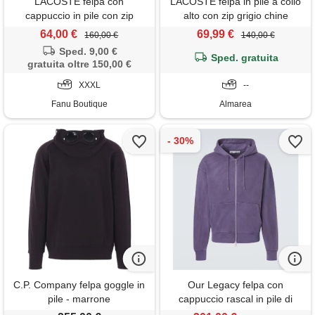
LACOSTE felpa con
LACOSTE felpa in pile a collo
cappuccio in pile con zip
alto con zip grigio chine
lacoste
sh9622 cca
64,00 €
69,99 €
160,00 €
140,00 €
Sped. 9,00 €
Sped. gratuita
gratuita oltre 150,00 €
XXXL
--
Fanu Boutique
Almarea
C.P. Company felpa goggle in
Our Legacy felpa con
pile - marrone
cappuccio rascal in pile di
cotone