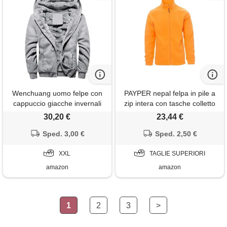
Wenchuang uomo felpe con
PAYPER nepal felpa in pile a
cappuccio giacche invernali
zip intera con tasche colletto
caldo spesso zip cappotto
alto 280 gr, colore: orange,
30,20 €
23,44 €
hooded sweatshirt grigio xxl
taglia: 4xl
Sped. 3,00 €
Sped. 2,50 €
XXL
TAGLIE SUPERIORI
amazon
amazon
1
2
3
>