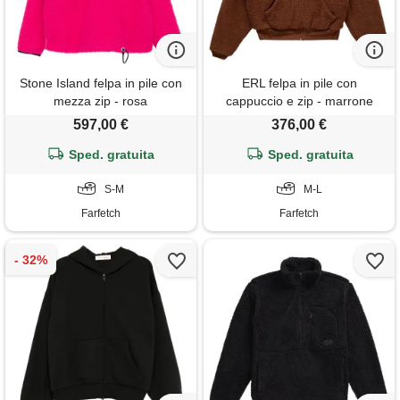
Stone Island felpa in pile con
ERL felpa in pile con
mezza zip - rosa
cappuccio e zip - marrone
597,00 €
376,00 €
Sped. gratuita
Sped. gratuita
S-M
M-L
Farfetch
Farfetch