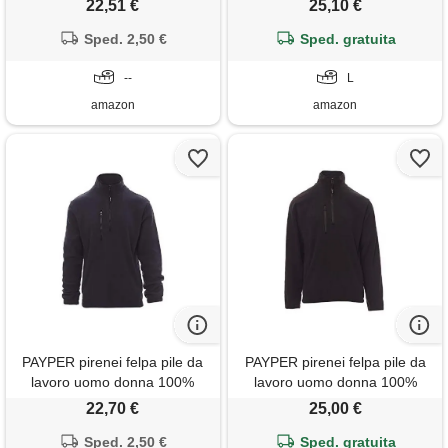
22,51 €
25,10 €
elastici stringi polso tasca
polso tasche laterali blu navy
frontale nero (l)
Sped. 2,50 €
Sped. gratuita
(l)
--
L
amazon
amazon
PAYPER pirenei felpa pile da
PAYPER pirenei felpa pile da
lavoro uomo donna 100%
lavoro uomo donna 100%
poliestere mezza chiusura zip
poliestere mezza chiusura zip
22,70 €
25,00 €
elastici stringi polso tasca
elastici stringi polso tasca
frontale blu navy (s)
Sped. 2,50 €
frontale nero (xl)
Sped. gratuita