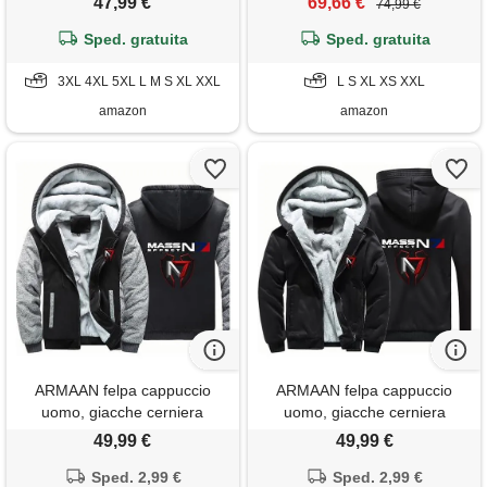
47,99 €
69,66 €
74,99 €
blu navy), l
Sped. gratuita
Sped. gratuita
3XL 4XL 5XL L M S XL XXL
L S XL XS XXL
amazon
amazon
ARMAAN felpa cappuccio
ARMAAN felpa cappuccio
uomo, giacche cerniera
uomo, giacche cerniera
foderate in pile per mass
foderate in pile per mass
49,99 €
49,99 €
effect n7, cappotti caldi e
effect n7, cappotti caldi e
spessi a maniche lunghe
Sped. 2,99 €
spessi a maniche lunghe
Sped. 2,99 €