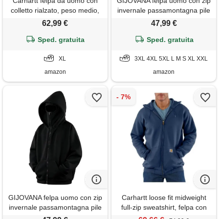
Carhartt felpa da uomo con
GIJOVANA felpa uomo con zip
colletto rialzato, peso medio,
invernale passamontagna pile
zip quadrata, vestibilità ampia,
giacca hip hop
62,99 €
47,99 €
grigio, xl
Sped. gratuita
Sped. gratuita
XL
3XL 4XL 5XL L M S XL XXL
amazon
amazon
GIJOVANA felpa uomo con zip
Carhartt loose fit midweight
invernale passamontagna pile
full-zip sweatshirt, felpa con
giacca hip hop
cappuccio uomo, blu (nuovo