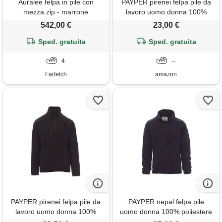
Auralee felpa in pile con
PAYPER pirenei felpa pile da
mezza zip - marrone
lavoro uomo donna 100%
poliestere mezza chiusura zip
542,00 €
23,00 €
elastici stringi polso tasca
Sped. gratuita
frontale nero (m)
Sped. gratuita
4
--
Farfetch
amazon
PAYPER pirenei felpa pile da
PAYPER nepal felpa pile
lavoro uomo donna 100%
uomo donna 100% poliestere
poliestere mezza chiusura zip
chiusura zip elastici stringi