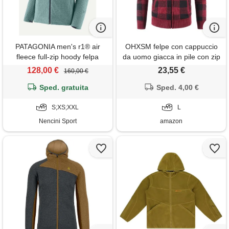
PATAGONIA men's r1® air
OHXSM felpe con cappuccio
fleece full-zip hoody felpa
da uomo giacca in pile con zip
outdoor uomo
intera cappotto invernale
128,00 €
23,55 €
160,00 €
caldo oversize con zip top con
Sped. gratuita
tasche camicie scozzesi felpa
Sped. 4,00 €
manica lunga top felpe con
S;XS;XXL
cappuccio a quadri giacca
L
casual
Nencini Sport
amazon