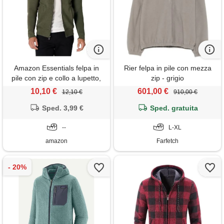
Amazon Essentials felpa in
Rier felpa in pile con mezza
pile con zip e collo a lupetto,
zip - grigio
peso medio, vestibilità
10,10 €
601,00 €
12,10 €
910,00 €
classica uomo, verde oliva
puntinato, xs
Sped. 3,99 €
Sped. gratuita
--
L-XL
amazon
Farfetch