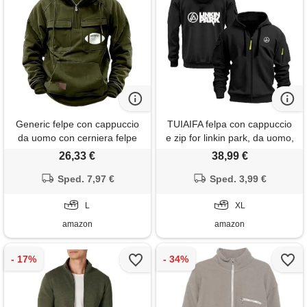
Generic felpe con cappuccio
TUIAIFA felpa con cappuccio
da uomo con cerniera felpe
e zip for linkin park, da uomo,
da uomo in pile con cappuccio
unisex, for adolescenti,
26,33 €
38,99 €
coperta spessa termica
leggera, a maniche lunghe,
grafica rugby a maniche
Sped. 7,97 €
casual, con tasche(g, xl)
Sped. 3,99 €
lunghe pullover invernale
autunno cappuccio maglioni
L
XL
maglioni (verde, l)
amazon
amazon