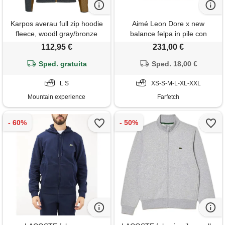
Karpos averau full zip hoodie
Aimé Leon Dore x new
fleece, woodl gray/bronze
balance felpa in pile con
cappuccio e zip - verde
112,95 €
231,00 €
Sped. gratuita
Sped. 18,00 €
L S
XS-S-M-L-XL-XXL
Mountain experience
Farfetch