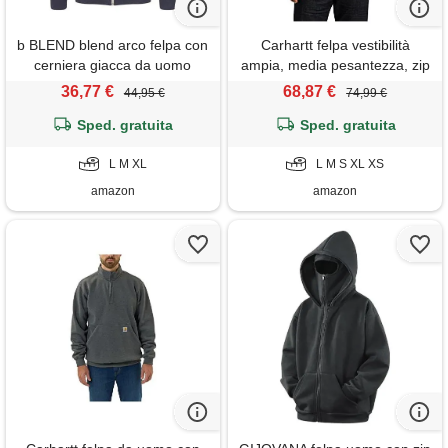
b BLEND blend arco felpa con
Carhartt felpa vestibilità
cerniera giacca da uomo
ampia, media pesantezza, zip
senza cappuccio con collo
a tutta lunghezza, uomo,
36,77 €
68,87 €
44,95 €
74,99 €
alto, taglia: m, colore: navy
grigio (heather), xs
Sped. gratuita
(70230)
Sped. gratuita
L M XL
L M S XL XS
amazon
amazon