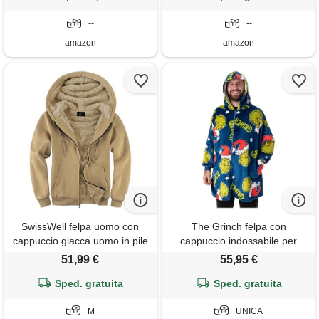
--
--
amazon
amazon
SwissWell felpa uomo con
The Grinch felpa con
cappuccio giacca uomo in pile
cappuccio indossabile per
caldo felpa invernale hoodie
adulti | pullover con cappuccio
51,99 €
55,95 €
con zip marrone chiaro m
in pile con zip per adulti in blu
Sped. gratuita
con stampa del personaggio
Sped. gratuita
grinch | abbigliamento da
M
casa foderato in sherpa con
UNICA