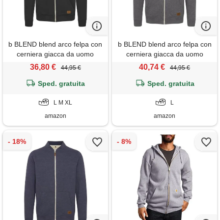
b BLEND blend arco felpa con
b BLEND blend arco felpa con
cerniera giacca da uomo
cerniera giacca da uomo
senza cappuccio con collo
senza cappuccio con collo
36,80 €
40,74 €
44,95 €
44,95 €
alto, taglia: xl, colore: black
alto, taglia: l, colore: pewter
Sped. gratuita
(70155)
mix (70817)
Sped. gratuita
L M XL
L
amazon
amazon