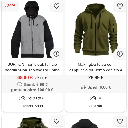
BURTON men's oak full-zip
MakingDa felpa con
hoodie felpa snowboard uomo
cappuccio da uomo con zip e
tasca a maniche lunghe, con
68,00 €
28,99 €
85,00 €
risvolto, in pile, vestibilità
Sped. 5,90 €
aderente, casual, con
Sped. 6,00 €
gratuita oltre 100,00 €
cappuccio, verde scuro, m,
S;L;XL;XXL
verde scuro, m
M
Nencini Sport
amazon