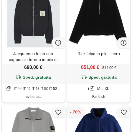
Jacquemus felpa con
Rier felpa in pile - nero
cappuccio torneo in pile di
cotone
690,00 €
651,00 €
814,00 €
Sped. gratuita
Sped. gratuita
IT 44 IT 46 IT 48 IT 50 IT 52 IT 54
M-L-XL
mytheresa
Farfetch