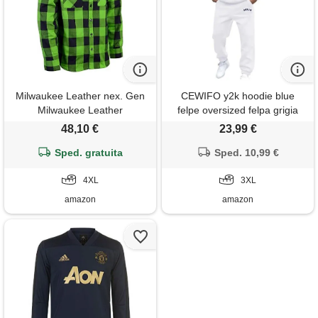
Milwaukee Leather nex. Gen
CEWIFO y2k hoodie blue
Milwaukee Leather
felpe oversized felpa grigia
mng11656-multi-4x
uomo cotone nera senza
48,10 €
23,99 €
mng11656-felpa da uomo a
cappuccio zip up hoodies men
maniche lunghe, in flanella,
Sped. gratuita
nere con e giacchetto in pelle
Sped. 10,99 €
colore: nero/verde,
mezza stagione da
multicolore/onde marine
4XL
3XL
(ocean tides), xxxxl
amazon
amazon