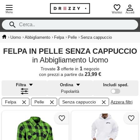
Menu
Wishlist
Accedi
›
›
›
›
›
Uomo
Abbigliamento
Felpa
Pelle
Senza cappuccio
FELPA IN PELLE SENZA CAPPUCCIO
in Abbigliamento Uomo
3
1
Trovate
offerte in
negozio
23,99 €
con prezzi a partire da
Filtra
Ordina
Includi sped.
Popolarità
Felpa
Pelle
Senza cappuccio
Azzera filtri