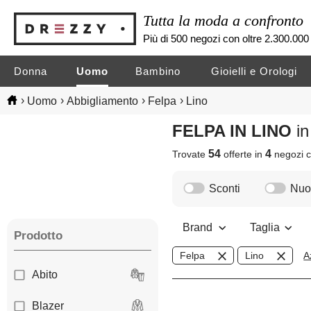
Tutta la moda a confronto
Più di 500 negozi con oltre 2.300.000 
Donna
Uomo
Bambino
Gioielli e Orologi
›
›
›
›
Uomo
Abbigliamento
Felpa
Lino
FELPA IN LINO
i
54
4
Trovate
offerte in
negozi
c
Sconti
Nuov
Brand
Taglia
Prodotto
Felpa
Lino
A
Abito
Blazer