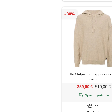
Jeans
Maglia
Maglietta
Maglione
Mantella
Pantaloni
IRO felpa con cappuccio - 
Pantaloni capri
neutri
359,00 €
510,00 €
Parka
Sped. gratuita
Piumino
XXL
Polo