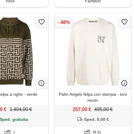
Yoox
Farfetch
elpa a righe - verde
Palm Angels felpa con stampa - toni
neutri
0 €
1.404,00 €
257,00 €
495,00 €
Sped. gratuita
Sped. 8,00 €
L
M-XL