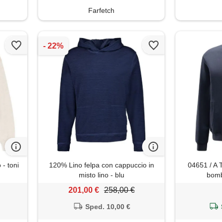
Farfetch
 - toni
120% Lino felpa con cappuccio in
04651 / A 
misto lino - blu
bomb
201,00 €
258,00 €
Sped. 10,00 €