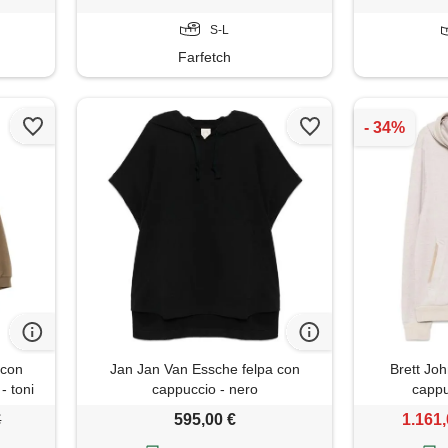
S-L
Farfetch
 con
Jan Jan Van Essche felpa con
Brett Joh
- toni
cappuccio - nero
cappu
€
595,00 €
1.161,