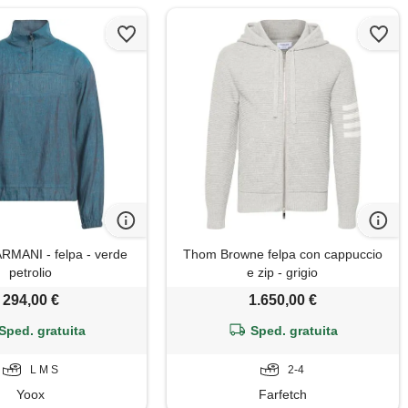
MANI - felpa - verde
Thom Browne felpa con cappuccio
petrolio
e zip - grigio
294,00 €
1.650,00 €
Sped. gratuita
Sped. gratuita
L M S
2-4
Yoox
Farfetch