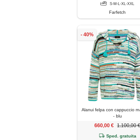
S-M-L-XL-XXL
Farfetch
Alanui felpa con cappuccio m
- blu
660,00 €
1.100,00 
Sped. gratuita