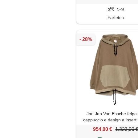
S-M
Farfetch
Jan Jan Van Essche felpa
cappuccio e design a inserti 
neutri
954,00 €
1.323,00 