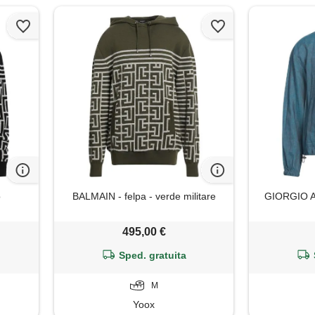
o
BALMAIN - felpa - verde militare
GIORGIO AR
495,00 €
Sped. gratuita
M
Yoox