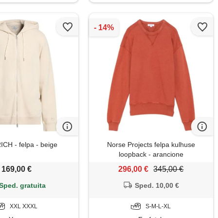
H - felpa - beige
Norse Projects felpa kulhuse
loopback - arancione
169,00 €
296,00 €
345,00 €
Sped. gratuita
Sped. 10,00 €
XXL XXXL
S-M-L-XL