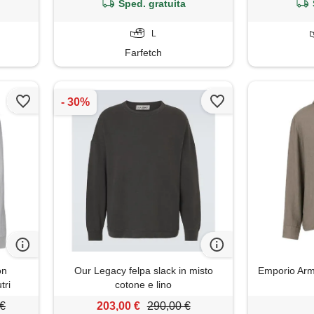
Sped. gratuita
L
Farfetch
on
Our Legacy felpa slack in misto
Emporio Arma
tri
cotone e lino
 €
203,00 €
290,00 €