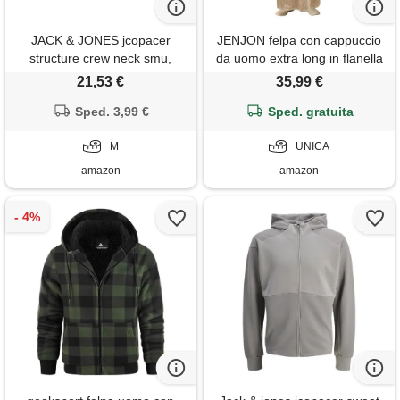
JACK & JONES jcopacer
JENJON felpa con cappuccio
structure crew neck smu,
da uomo extra long in flanella
flanella grigia, m
oversize hoodie super morbid
21,53 €
35,99 €
spesso taglia unica autunno e
Sped. 3,99 €
Sped. gratuita
inverno
M
UNICA
amazon
amazon