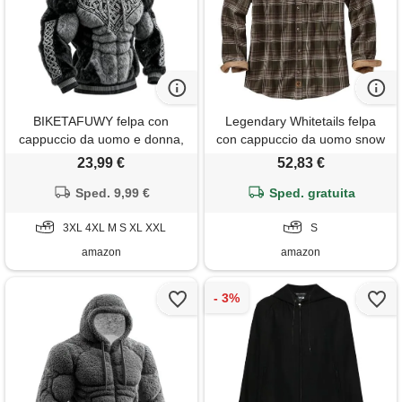
BIKETAFUWY felpa con
Legendary Whitetails felpa
cappuccio da uomo e donna,
con cappuccio da uomo snow
in flanella, unisex, di grandi
camo outfitter
23,99 €
52,83 €
dimensioni, motivo vichingo
vintage, felpa in pile invernale
Sped. 9,99 €
Sped. gratuita
calda, maglioni, gilet e felpe
con tasche e cordino, #01-
3XL 4XL M S XL XXL
S
grigio, s
amazon
amazon