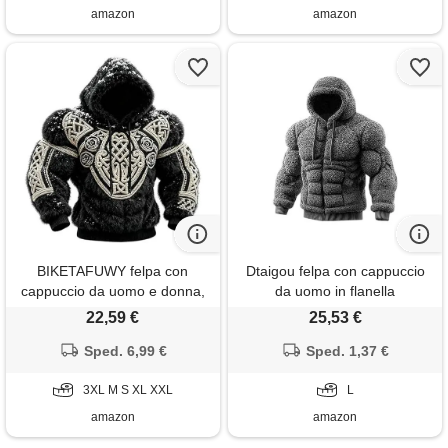
amazon
amazon
BIKETAFUWY felpa con
Dtaigou felpa con cappuccio
cappuccio da uomo e donna,
da uomo in flanella
in flanella, unisex, di grandi
muscolare, abbigliamento da
22,59 €
25,53 €
dimensioni, motivo vichingo
vacanza, morbido
vintage, felpa in pile invernale
Sped. 6,99 €
abbigliamento invernale
Sped. 1,37 €
calda, maglioni, gilet e felpe
streetwear | per gli
con tasche e cordino, #02-
3XL M S XL XXL
appassionati di fitness,
L
beige, s
università, studenti,
amazon
amazon
allenamenti