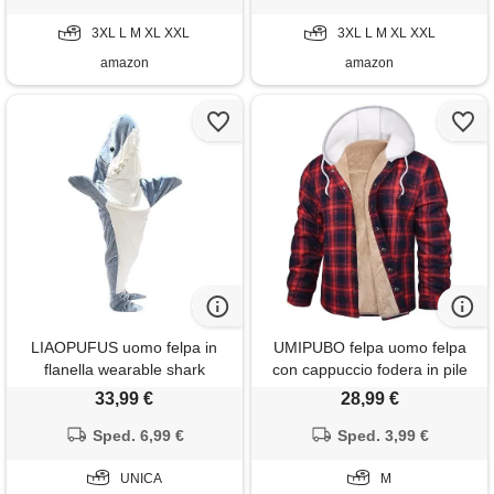
xxl
3xl
3XL L M XL XXL
3XL L M XL XXL
amazon
amazon
LIAOPUFUS uomo felpa in
UMIPUBO felpa uomo felpa
flanella wearable shark
con cappuccio fodera in pile
blanket snuglet coperta di
invernale giacca flanella plaid
33,99 €
28,99 €
squalo tv hoodie shark hoodie
boscaiolo spesso camicia con
extra lungo e caldo unisex
Sped. 6,99 €
bottone cotone caldo cappotto
Sped. 3,99 €
maniche lunghe(taglia unica,
hoodies sweatshirt con tasche
shark-1)
UNICA
(rosso+blu, m)
M