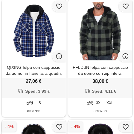
QIXING felpa con cappuccio
FFLDBN felpa con cappuccio
da uomo, in flanella, a quadri,
da uomo con zip intera,
con fodera in pile, calda, a
pesante, foderata in pile
27,06 €
38,00 €
maniche lunghe, morbida, con
sherpa, con cappuccio, in
bottoni, bianco blu, l
Sped. 3,99 €
flanella, calda, invernale, a
Sped. 4,11 €
quadri, cappotto spesso con
L S
tasche, verde, large
3XL L XXL
amazon
amazon