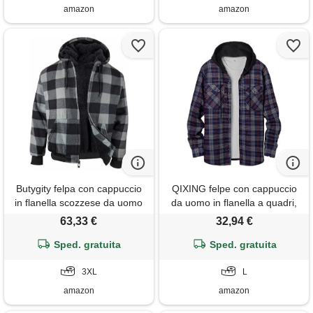
amazon
amazon
Butygity felpa con cappuccio
QIXING felpe con cappuccio
in flanella scozzese da uomo
da uomo in flanella a quadri,
foderata in pile sherpa con zip
giacca camicia con cappuccio,
63,33 €
32,94 €
intera invernale calda felpe
invernale, foderata in pile,
termiche a maniche lunghe,
Sped. gratuita
calda, a maniche lunghe,
Sped. gratuita
grigio, xxx-large
morbida, con bottoni,
3XL
cappotto con cappuccio,
L
grigio rosso
amazon
amazon