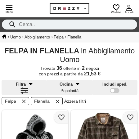
Menu
Wishlist
Accedi
›
›
›
›
Uomo
Abbigliamento
Felpa
Flanella
FELPA IN FLANELLA
in Abbigliamento
Uomo
36
2
Trovate
offerte in
negozi
21,53 €
con prezzi a partire da
Filtra
Ordina
Includi sped.
Popolarità
Felpa
Flanella
Azzera filtri