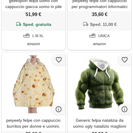
geeksport felpa uomo con
peiyeety felpe con cappuccio
cappuccio giacca uomo in pile
per programmatori informatici
felpa flanella a quadri caldo
per donne e uomini, coperte
51,99 €
35,60 €
giacca invernale camicia
con cappuccio oversize
boscaiolo con zip verde bosco
Sped. gratuita
indossabili per adulti, morbide
Sped. 11,00 €
m
e calde
L M XL
UNICA
amazon
amazon
peiyeety felpe con cappuccio
Generic felpa natalizia da
burritos per donne e uomini,
uomo ugly natalizio maglioni
coperte con cappuccio
girocollo, felpa uomo con