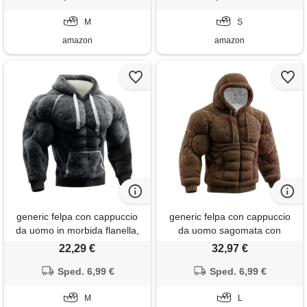
maglione tinta unita felpa per
casual, relax e outdoor, verde,
attività all'aperto autunno 3d
M
s
S
street style felpa
amazon
amazon
generic felpa con cappuccio
generic felpa con cappuccio
da uomo in morbida flanella,
da uomo sagomata con
vestibilità rilassata con
muscolo 3d, foderata in
22,29 €
32,97 €
muscolo 3d, felpa con
flanella, per abbigliamento
cappuccio, comodo
Sped. 6,99 €
casual e all'aperto, caff, l
Sped. 6,99 €
abbigliamento da casa e
indumenti da notte, grigio, m
M
L