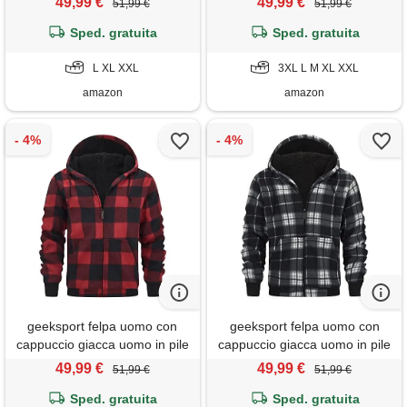
49,99 €
49,99 €
51,99 €
51,99 €
giacca invernale camicia
giacca invernale camicia
boscaiolo con zip 0569 blu
Sped. gratuita
boscaiolo con zip 0569 grigio
Sped. gratuita
tibetano xl
xxl
L XL XXL
3XL L M XL XXL
amazon
amazon
geeksport felpa uomo con
geeksport felpa uomo con
cappuccio giacca uomo in pile
cappuccio giacca uomo in pile
felpa flanella a quadri caldo
felpa flanella a quadri caldo
49,99 €
49,99 €
51,99 €
51,99 €
giacca invernale camicia
giacca invernale camicia
boscaiolo con zip 0569 rosso
Sped. gratuita
boscaiolo con zip 0569 nero
Sped. gratuita