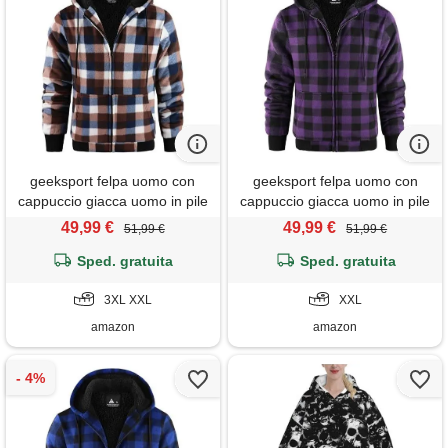
geeksport felpa uomo con
geeksport felpa uomo con
cappuccio giacca uomo in pile
cappuccio giacca uomo in pile
felpa flanella a quadri caldo
felpa flanella a quadri caldo
49,99 €
49,99 €
51,99 €
51,99 €
giacca invernale camicia
giacca invernale camicia
boscaiolo con zip caffè 3xl
Sped. gratuita
boscaiolo con zip viola xxl
Sped. gratuita
3XL XXL
XXL
amazon
amazon