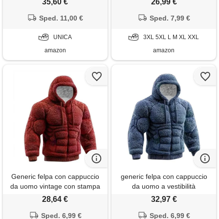
35,60 €
26,99 €
oversize indossabili per adulti,
cappuccio in flanella morbida
morbide e calde
Sped. 11,00 €
e calda per l'inverno con
Sped. 7,99 €
tasca frontale e fodera interna
UNICA
in pile spazzolato per un
3XL 5XL L M XL XXL
avvolgente
amazon
amazon
Generic felpa con cappuccio
generic felpa con cappuccio
da uomo vintage con stampa
da uomo a vestibilità
3d muscolosa felpa con
sagomata con muscolo 3d,
28,64 €
32,97 €
cappuccio flanella pelosa
top streetwear foderato in
sherpa caldo pullover
Sped. 6,99 €
flanella per abbigliamento
Sped. 6,99 €