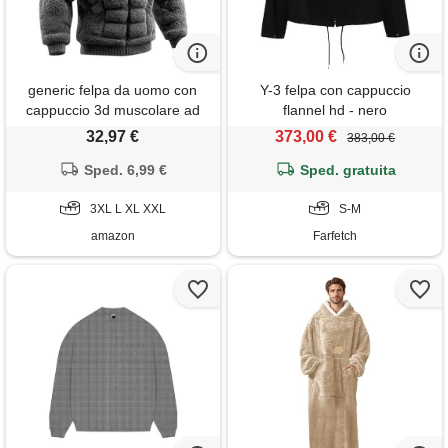
generic felpa da uomo con
Y-3 felpa con cappuccio
cappuccio 3d muscolare ad
flannel hd - nero
adattamento sagomato, top
32,97 €
373,00 €
383,00 €
da streetwear con fodera in
flanella per abbigliamento
Sped. 6,99 €
Sped. gratuita
casual e all'aperto', grigio
scuro, l
3XL L XL XXL
S-M
amazon
Farfetch