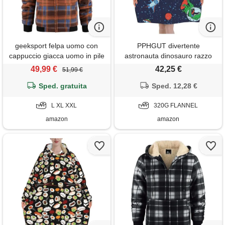
geeksport felpa uomo con
PPHGUT divertente
cappuccio giacca uomo in pile
astronauta dinosauro razzo
felpa flanella a quadri caldo
stampa indoor outdoor
49,99 €
42,25 €
51,99 €
giacca invernale camicia
accogliente coperta felpa con
boscaiolo con zip arancione-
Sped. gratuita
cappuccio oversize con
Sped. 12,28 €
blu l
maniche regali inverno natale,
L XL XXL
nero , 320g flannel
320G FLANNEL
amazon
amazon