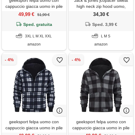
geeksport felpa uomo con
Jack & jones jcopacer sweat
cappuccio giacca uomo in pile
high neck zip hood uomo,
felpa flanella a quadri caldo
flanella grigia, l
49,99 €
34,30 €
51,99 €
giacca invernale camicia
boscaiolo con zip verde scuro
Sped. gratuita
Sped. 3,99 €
xxl
3XL L M XL XXL
L M S
amazon
amazon
geeksport felpa uomo con
geeksport felpa uomo con
cappuccio giacca uomo in pile
cappuccio giacca uomo in pile
felpa flanella a quadri caldo
felpa flanella a quadri caldo