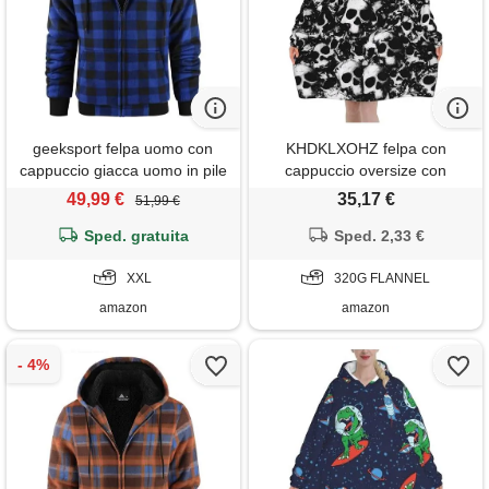
geeksport felpa uomo con
KHDKLXOHZ felpa con
cappuccio giacca uomo in pile
cappuccio oversize con
felpa flanella a quadri caldo
stampa di teschio umano
49,99 €
35,17 €
51,99 €
giacca invernale camicia
bianco e nero, coperta
boscaiolo con zip blu-nero xxl
Sped. gratuita
indossabile per adulti, per
Sped. 2,33 €
donne, uomini e adolescenti,
XXL
super morbida e calda, in
320G FLANNEL
flanella con cappuccio, con
amazon
amazon
grande