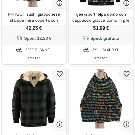
PPHGUT sushi giapponese
geeksport felpa uomo con
stampa nera coperta con
cappuccio giacca uomo in pile
cappuccio oversize con
felpa flanella a quadri caldo
42,25 €
51,99 €
maniche regali inverno natale,
giacca invernale camicia
nero , 320g flannel
Sped. 12,28 €
boscaiolo con zip nero chiaro‌
Sped. gratuita
xxl
320G FLANNEL
3XL L M XL XXL
amazon
amazon