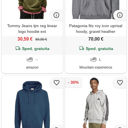
Tommy Jeans tjm reg linear
Patagonia fitz roy icon uprisal
logo hoodie ext
hoody, gravel heather
dm0dm20746, felpa con
30,59 €
70,00 €
89,90 €
cappuccio, uomo, verde (dark
greenery), xs
Sped. gratuita
Sped. gratuita
--
L
amazon
Mountain experience