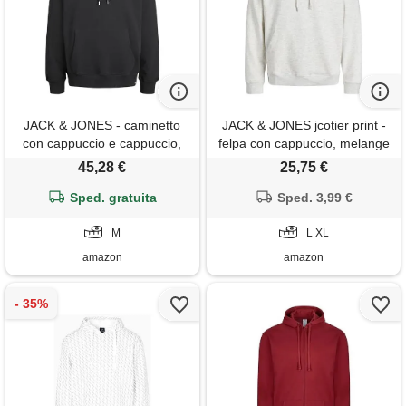
JACK & JONES - caminetto
JACK & JONES jcotier print -
con cappuccio e cappuccio,
felpa con cappuccio, melange
taglia l/s noos, nero, m
bianco, l
45,28 €
25,75 €
Sped. gratuita
Sped. 3,99 €
M
L XL
amazon
amazon