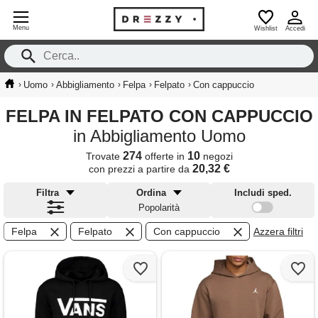
Menu
Wishlist
Accedi
›
›
›
›
›
Uomo
Abbigliamento
Felpa
Felpato
Con cappuccio
FELPA IN FELPATO CON CAPPUCCIO
in Abbigliamento Uomo
274
10
Trovate
offerte in
negozi
20,32 €
con prezzi a partire da
Filtra
Ordina
Includi sped.
Popolarità
Felpa
Felpato
Con cappuccio
Azzera filtri