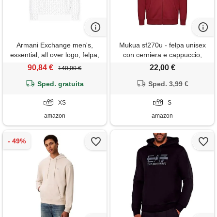
Armani Exchange men's,
Mukua sf270u - felpa unisex
essential, all over logo, felpa,
con cerniera e cappuccio,
bianco, xs, bianco sporco,
colore crimson, taglia s,
90,84 €
22,00 €
140,00 €
cenere allover, xs
cremisi, s
Sped. gratuita
Sped. 3,99 €
XS
S
amazon
amazon