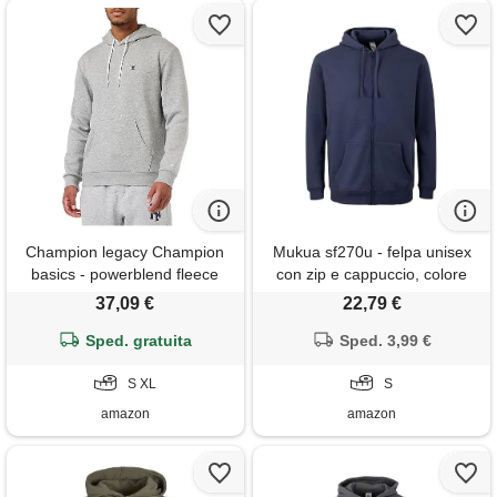
Champion legacy Champion
Mukua sf270u - felpa unisex
basics - powerblend fleece
con zip e cappuccio, colore
felpa con cappuccio, grigio
denim blu, taglia s, denim blu,
37,09 €
22,79 €
melange chiaro, xl uomo fw23
s
Sped. gratuita
Sped. 3,99 €
S XL
S
amazon
amazon