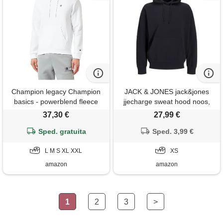
Champion legacy Champion
JACK & JONES jack&jones
basics - powerblend fleece
jjecharge sweat hood noos,
felpa con cappuccio, bianco,
felpa con cappuccio uomo,
37,30 €
27,99 €
xl uomo fw23
black,
Sped. gratuita
Sped. 3,99 €
L M S XL XXL
XS
amazon
amazon
1
2
3
>