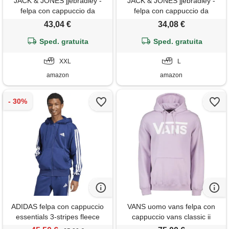
JACK & JONES jjebradley -
JACK & JONES jjebradley -
felpa con cappuccio da
felpa con cappuccio da
ragazzo con zip, blu (insignia
ragazzo con zip, port royale, l
43,04 €
34,08 €
blue), xxl
Sped. gratuita
Sped. gratuita
XXL
L
amazon
amazon
ADIDAS felpa con cappuccio
VANS uomo vans felpa con
essentials 3-stripes fleece
cappuccio vans classic ii
giacca uomo