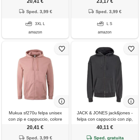
20,41 €
23,17 €
blu, 3xl
mélange, l
Sped. 3,99 €
Sped. 3,99 €
3XL L
L S
amazon
amazon
Mukua sf270u felpa unisex
JACK & JONES jack&jones -
con zip e cappuccio, colore
felpa con cappuccio con zip,
pale rosa, taglia l, rosa
westhill, s
20,41 €
40,11 €
pallido, l
Sped. 3,99 €
Sped. gratuita