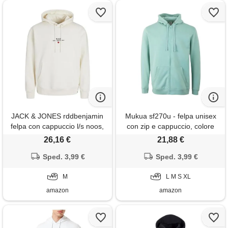
JACK & JONES rddbenjamin
Mukua sf270u - felpa unisex
felpa con cappuccio l/s noos,
con zip e cappuccio, colore
avorio (egret), m uomo
sala, taglia xl, salvia, x-large
26,16 €
21,88 €
Sped. 3,99 €
Sped. 3,99 €
M
L M S XL
amazon
amazon