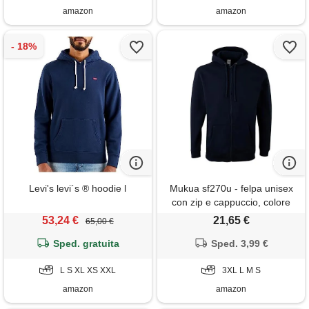
amazon
amazon
Levi's levi´s ® hoodie l
Mukua sf270u - felpa unisex
con zip e cappuccio, colore
navy, taglia 3xl, navy, 3xl
53,24 €
21,65 €
65,00 €
Sped. gratuita
Sped. 3,99 €
L S XL XS XXL
3XL L M S
amazon
amazon