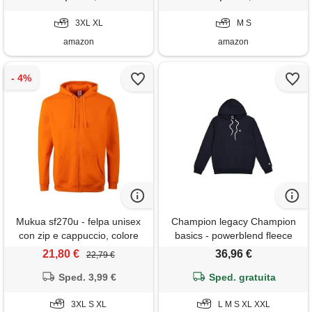
3XL XL
M S
amazon
amazon
Mukua sf270u - felpa unisex
Champion legacy Champion
con zip e cappuccio, colore
basics - powerblend fleece
arancione, taglia xl, orange
felpa con cappuccio, blu
21,80 €
36,96 €
22,79 €
(arancione), x-large
marino, m uomo fw23
Sped. 3,99 €
Sped. gratuita
3XL S XL
L M S XL XXL