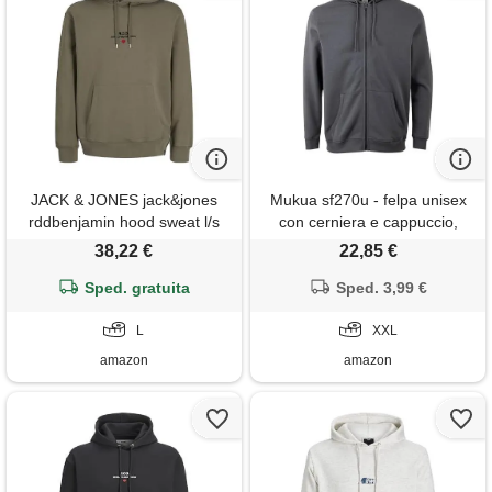
JACK & JONES jack&jones
Mukua sf270u - felpa unisex
rddbenjamin hood sweat l/s
con cerniera e cappuccio,
noos, verde - dusky green, l
colore: grigio scuro, taglia 2xl,
38,22 €
22,85 €
grigio scuro, xx-large
Sped. gratuita
Sped. 3,99 €
L
XXL
amazon
amazon