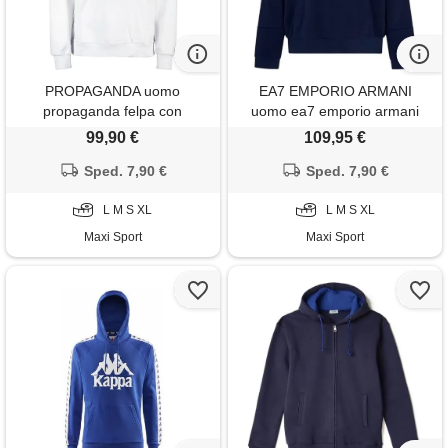
PROPAGANDA uomo
EA7 EMPORIO ARMANI
propaganda felpa con
uomo ea7 emporio armani
cappuccio amanita
felpa con cappuccio logo
99,90 €
109,95 €
barred
Sped. 7,90 €
Sped. 7,90 €
L M S XL
L M S XL
Maxi Sport
Maxi Sport