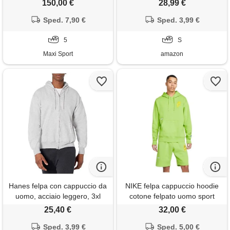
150,00 €
28,99 €
cappuccio
Sped. 7,90 €
Sped. 3,99 €
5
S
Maxi Sport
amazon
Hanes felpa con cappuccio da
NIKE felpa cappuccio hoodie
uomo, acciaio leggero, 3xl
cotone felpato uomo sport
essentials verde uomo (it,
25,40 €
32,00 €
testo, m, regular, regular)
Sped. 3,99 €
Sped. 5,00 €