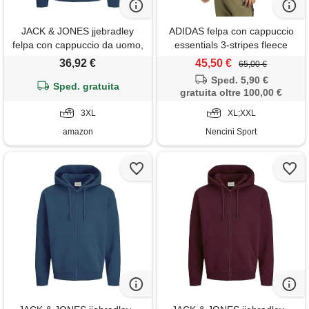
JACK & JONES jjebradley
ADIDAS felpa con cappuccio
felpa con cappuccio da uomo,
essentials 3-stripes fleece
insignia blue, xxxl
giacca uomo
36,92 €
45,50 €
65,00 €
Sped. 5,90 €
Sped. gratuita
gratuita oltre 100,00 €
3XL
XL;XXL
amazon
Nencini Sport