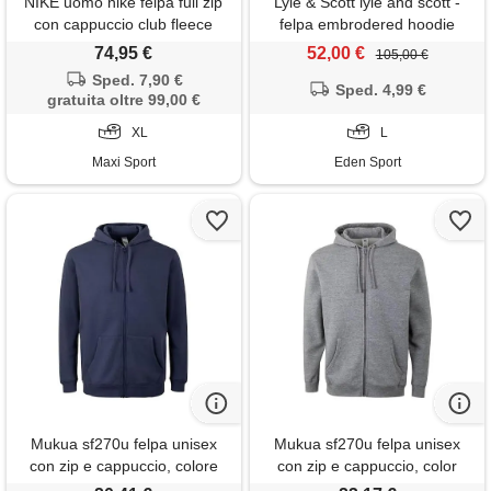
NIKE uomo nike felpa full zip
Lyle & Scott lyle and scott -
con cappuccio club fleece
felpa embrodered hoodie
74,95 €
52,00 €
105,00 €
Sped. 7,90 €
Sped. 4,99 €
gratuita oltre 99,00 €
XL
L
Maxi Sport
Eden Sport
Mukua sf270u felpa unisex
Mukua sf270u felpa unisex
con zip e cappuccio, colore
con zip e cappuccio, color
denim blue, taglia 3xl, denim
heather grey, taglia l, grigio