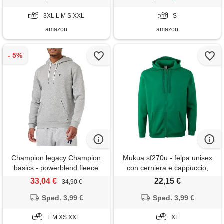
3XL L M S XXL
S
amazon
amazon
Champion legacy Champion
Mukua sf270u - felpa unisex
basics - powerblend fleece
con cerniera e cappuccio,
felpa con cappuccio, grigio
colore kelly green, taglia xl,
33,04 €
22,15 €
34,90 €
melange chiaro, m uomo fw23
verde (kelly green), x-large
Sped. 3,99 €
Sped. 3,99 €
L M XS XXL
XL