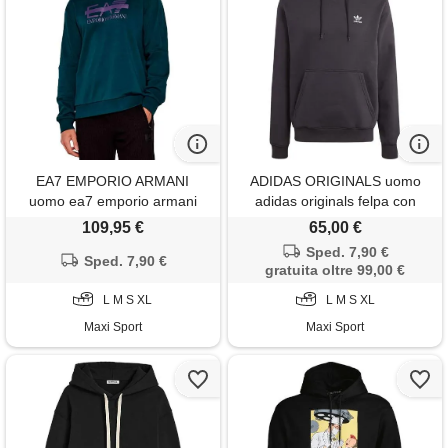
EA7 EMPORIO ARMANI
ADIDAS ORIGINALS uomo
uomo ea7 emporio armani
adidas originals felpa con
felpa con cappuccio logo
cappuccio trefoil essentials
109,95 €
65,00 €
barred
Sped. 7,90 €
Sped. 7,90 €
gratuita oltre 99,00 €
L M S XL
L M S XL
Maxi Sport
Maxi Sport