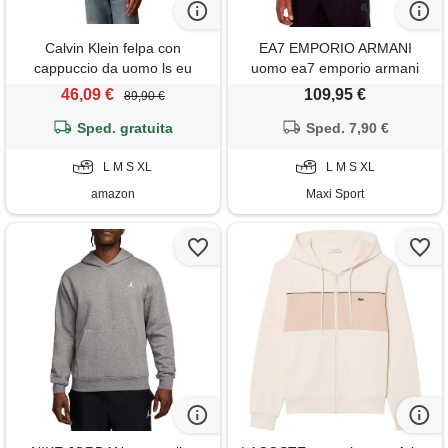
Calvin Klein felpa con
EA7 EMPORIO ARMANI
cappuccio da uomo ls eu
uomo ea7 emporio armani
350terry monogram
felpa con cappuccio logo
46,09 €
109,95 €
89,90 €
lv04rc297g, bianco (gesso), m
barred
Sped. gratuita
Sped. 7,90 €
L M S XL
L M S XL
amazon
Maxi Sport