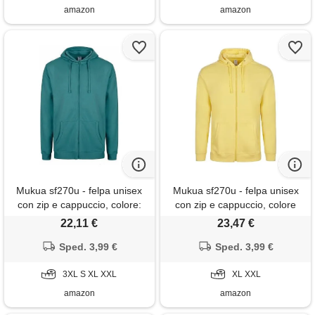
amazon
amazon
Mukua sf270u - felpa unisex
Mukua sf270u - felpa unisex
con zip e cappuccio, colore:
con zip e cappuccio, colore
teal, taglia s, foglia di tè, s
summer yellow, taglia xl,
22,11 €
23,47 €
summer yellow, x-large
Sped. 3,99 €
Sped. 3,99 €
3XL S XL XXL
XL XXL
amazon
amazon