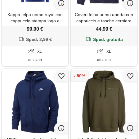
Kappa felpa uomo royal con
Coveri felpa uomo aperta con
cappuccio stampa logo e
cappuccio e tasche cerniera
bande laterali 303wh20a04 xl
zip invernale felpata pesante
99,00 €
44,99 €
(xl - blu)
Sped. 2,99 €
Sped. gratuita
XL
XL
amazon
amazon