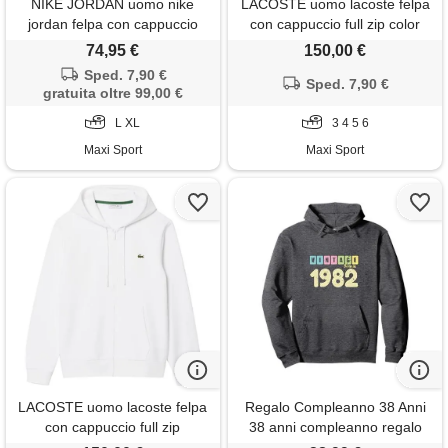
NIKE JORDAN uomo nike
LACOSTE uomo lacoste felpa
jordan felpa con cappuccio
con cappuccio full zip color
brooklyn
block
74,95 €
150,00 €
Sped. 7,90 €
Sped. 7,90 €
gratuita oltre 99,00 €
L XL
3 4 5 6
Maxi Sport
Maxi Sport
LACOSTE uomo lacoste felpa
Regalo Compleanno 38 Anni
con cappuccio full zip
38 anni compleanno regalo
vintage born in 1982 felpa con