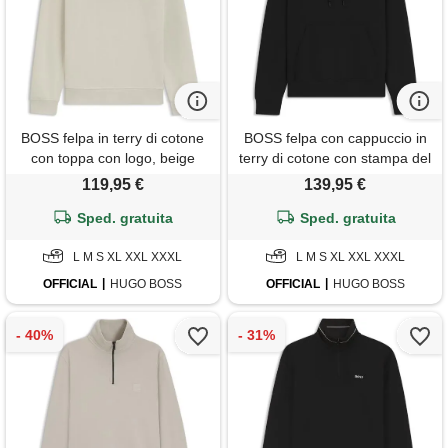
BOSS felpa in terry di cotone
BOSS felpa con cappuccio in
con toppa con logo, beige
terry di cotone con stampa del
chiaro
logo, nero
119,95 €
139,95 €
Sped. gratuita
Sped. gratuita
L M S XL XXL XXXL
L M S XL XXL XXXL
OFFICIAL
HUGO BOSS
OFFICIAL
HUGO BOSS