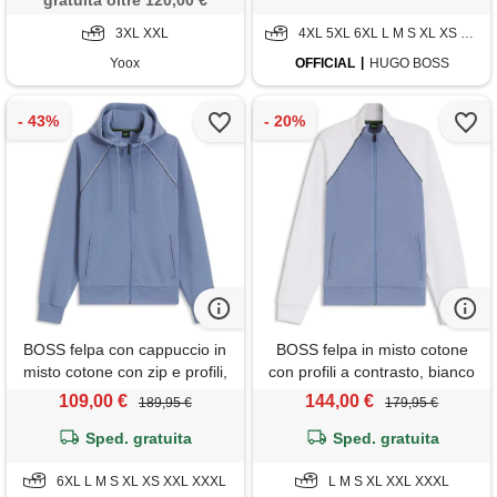
gratuita oltre 120,00 €
3XL XXL
4XL 5XL 6XL L M S XL XS XXL XXXL
Yoox
OFFICIAL
HUGO BOSS
BOSS felpa con cappuccio in
BOSS felpa in misto cotone
misto cotone con zip e profili,
con profili a contrasto, bianco
celeste
/ blu
109,00 €
144,00 €
189,95 €
179,95 €
Sped. gratuita
Sped. gratuita
6XL L M S XL XS XXL XXXL
L M S XL XXL XXXL