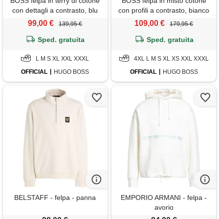
BOSS felpa in terry di cotone
BOSS felpa in misto cotone
con dettagli a contrasto, blu
con profili a contrasto, bianco
scuro
/ blu scuro
99,00 €
109,00 €
139,95 €
179,95 €
Sped. gratuita
Sped. gratuita
L M S XL XXL XXXL
4XL L M S XL XS XXL XXXL
OFFICIAL
HUGO BOSS
OFFICIAL
HUGO BOSS
BELSTAFF - felpa - panna
EMPORIO ARMANI - felpa -
avorio