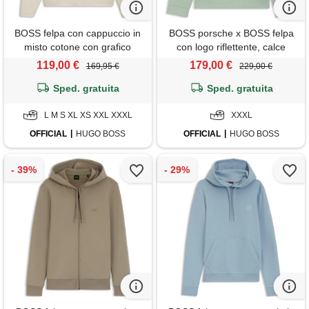
BOSS felpa con cappuccio in
BOSS porsche x BOSS felpa
misto cotone con grafico
con logo riflettente, calce
riflettente, beige chiaro
119,00 €
179,00 €
169,95 €
229,00 €
Sped. gratuita
Sped. gratuita
L M S XL XS XXL XXXL
XXXL
OFFICIAL
HUGO BOSS
OFFICIAL
HUGO BOSS