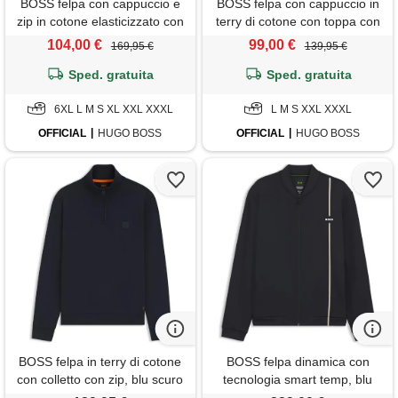
BOSS felpa con cappuccio e
BOSS felpa con cappuccio in
zip in cotone elasticizzato con
terry di cotone con toppa con
logo, marrone chiaro
logo, celeste
104,00 €
99,00 €
169,95 €
139,95 €
Sped. gratuita
Sped. gratuita
6XL L M S XL XXL XXXL
L M S XXL XXXL
OFFICIAL
HUGO BOSS
OFFICIAL
HUGO BOSS
BOSS felpa in terry di cotone
BOSS felpa dinamica con
con colletto con zip, blu scuro
tecnologia smart temp, blu
scuro