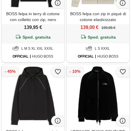
BOSS felpa in terry di cotone
BOSS felpa con zip in piqué di
con colletto con zip, nero
cotone elasticizzato
mercerizzato, beige chiaro
139,95 €
139,00 €
199,95 €
Sped. gratuita
Sped. gratuita
L M S XL XXL XXXL
L S XXXL
OFFICIAL
HUGO BOSS
OFFICIAL
HUGO BOSS