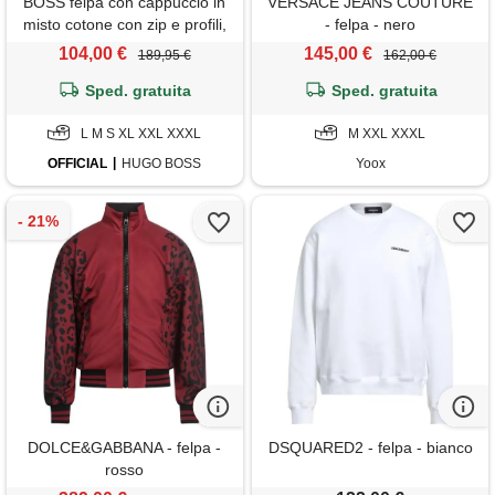
BOSS felpa con cappuccio in
VERSACE JEANS COUTURE
misto cotone con zip e profili,
- felpa - nero
nero
104,00 €
145,00 €
189,95 €
162,00 €
Sped. gratuita
Sped. gratuita
L M S XL XXL XXXL
M XXL XXXL
OFFICIAL
HUGO BOSS
Yoox
DOLCE&GABBANA - felpa -
DSQUARED2 - felpa - bianco
rosso