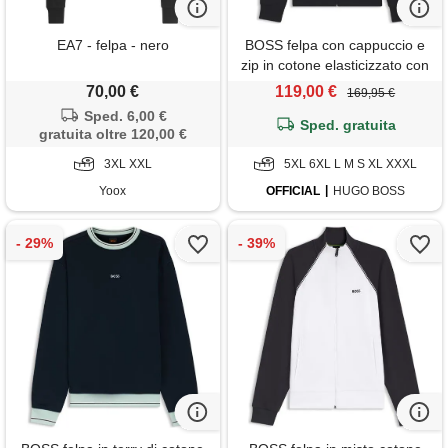
EA7 - felpa - nero
BOSS felpa con cappuccio e
zip in cotone elasticizzato con
logo stampato, blu scuro
70,00 €
119,00 €
169,95 €
Sped. 6,00 €
Sped. gratuita
gratuita oltre 120,00 €
3XL XXL
5XL 6XL L M S XL XXXL
Yoox
OFFICIAL
HUGO BOSS