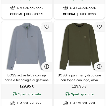
L M S XL XXL XXXL
L M S XL XXL XXXL
OFFICIAL
HUGO BOSS
OFFICIAL
HUGO BOSS
BOSS active felpa con zip
BOSS felpa in terry di cotone
corta e tecnologia di gestione
con toppa con logo, oliva
dell'umidità, grigio
129,95 €
119,95 €
Sped. gratuita
Sped. gratuita
L M S XL XXL XXXL
L M S XL XXL XXXL