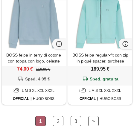
BOSS felpa in terry di cotone
BOSS felpa regular-fit con zip
con toppa con logo, celeste
in piqué spacer, turchese
74,00 €
189,95 €
119,95 €
Sped. 4,95 €
Sped. gratuita
L M S XL XXL XXXL
L M S XL XXL XXXL
OFFICIAL
HUGO BOSS
OFFICIAL
HUGO BOSS
1
2
3
>