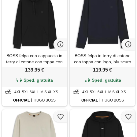
BOSS felpa con cappuccio in
BOSS felpa in terry di cotone
terry di cotone con toppa con
con toppa con logo, blu scuro
logo, nero
139,95 €
119,95 €
Sped. gratuita
Sped. gratuita
4XL 5XL 6XL L M S XL XS XXL XXXL
4XL 5XL 6XL L M S XL XS XXL XXXL
OFFICIAL
HUGO BOSS
OFFICIAL
HUGO BOSS