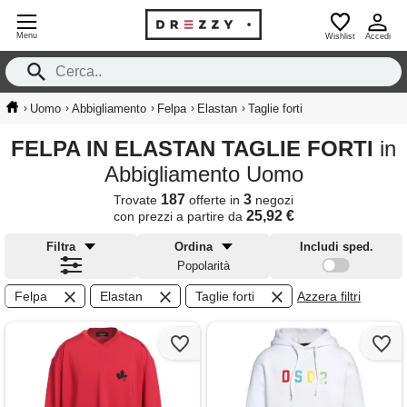
Menu
Wishlist
Accedi
›
›
›
›
›
Uomo
Abbigliamento
Felpa
Elastan
Taglie forti
FELPA IN ELASTAN TAGLIE FORTI
in
Abbigliamento Uomo
187
3
Trovate
offerte in
negozi
25,92 €
con prezzi a partire da
Filtra
Ordina
Includi sped.
Popolarità
Felpa
Elastan
Taglie forti
Azzera filtri