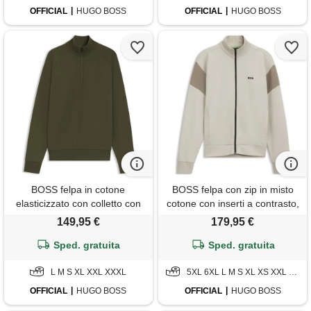
OFFICIAL
HUGO BOSS
OFFICIAL
HUGO BOSS
BOSS felpa in cotone
BOSS felpa con zip in misto
elasticizzato con colletto con
cotone con inserti a contrasto,
zip, oliva
beige chiaro
149,95 €
179,95 €
Sped. gratuita
Sped. gratuita
L M S XL XXL XXXL
5XL 6XL L M S XL XS XXL XXXL
OFFICIAL
HUGO BOSS
OFFICIAL
HUGO BOSS