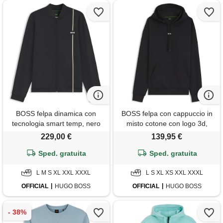
BOSS felpa dinamica con
BOSS felpa con cappuccio in
tecnologia smart temp, nero
misto cotone con logo 3d,
nero
229,00 €
139,95 €
Sped. gratuita
Sped. gratuita
L M S XL XXL XXXL
L S XL XS XXL XXXL
OFFICIAL
HUGO BOSS
OFFICIAL
HUGO BOSS