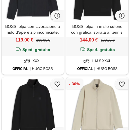
BOSS felpa con lavorazione a
BOSS felpa in misto cotone
nido d'ape e zip incorniciate,
con grafica ispirata al tennis,
blu scuro
nero
119,00 €
144,00 €
199,95 €
179,95 €
Sped. gratuita
Sped. gratuita
XXXL
L M S XXXL
OFFICIAL
HUGO BOSS
OFFICIAL
HUGO BOSS