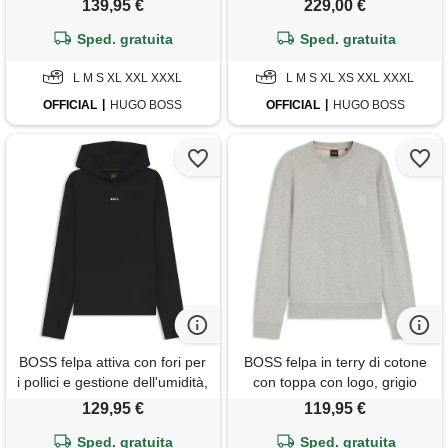
139,95 €
229,00 €
Sped. gratuita
Sped. gratuita
L M S XL XXL XXXL
L M S XL XS XXL XXXL
OFFICIAL
HUGO BOSS
OFFICIAL
HUGO BOSS
BOSS felpa attiva con fori per
BOSS felpa in terry di cotone
i pollici e gestione dell'umidità,
con toppa con logo, grigio
nero
chiaro
129,95 €
119,95 €
Sped. gratuita
Sped. gratuita