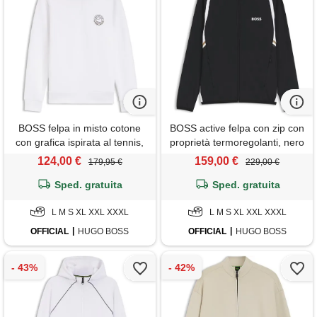
BOSS felpa in misto cotone
BOSS active felpa con zip con
con grafica ispirata al tennis,
proprietà termoregolanti, nero
bianco
124,00 €
159,00 €
179,95 €
229,00 €
Sped. gratuita
Sped. gratuita
L M S XL XXL XXXL
L M S XL XXL XXXL
OFFICIAL
HUGO BOSS
OFFICIAL
HUGO BOSS