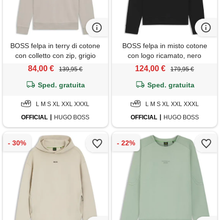
BOSS felpa in terry di cotone
BOSS felpa in misto cotone
con colletto con zip, grigio
con logo ricamato, nero
chiaro
84,00 €
124,00 €
139,95 €
179,95 €
Sped. gratuita
Sped. gratuita
L M S XL XXL XXXL
L M S XL XXL XXXL
OFFICIAL
HUGO BOSS
OFFICIAL
HUGO BOSS