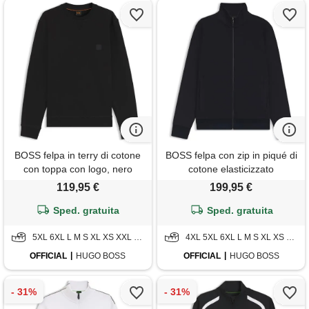
BOSS felpa in terry di cotone
BOSS felpa con zip in piqué di
con toppa con logo, nero
cotone elasticizzato
mercerizzato, blu scuro
119,95 €
199,95 €
Sped. gratuita
Sped. gratuita
5XL 6XL L M S XL XS XXL XXXL
4XL 5XL 6XL L M S XL XS XXL XXXL
OFFICIAL
HUGO BOSS
OFFICIAL
HUGO BOSS