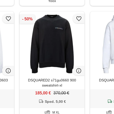
Yoox
u0603
DSQUARED2 s71gu0660 900
DSQUARED
sweatshirt-xl
185,00 €
370,00 €
Sped. 5,00 €
M XL