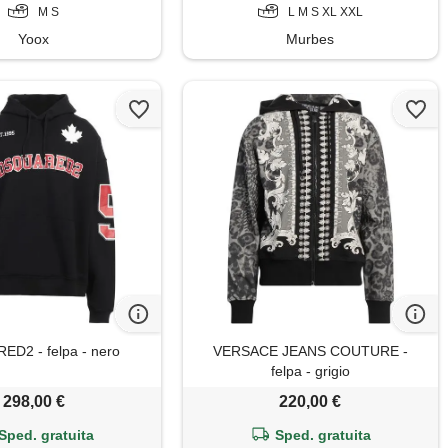
M S
L M S XL XXL
Yoox
Murbes
D2 - felpa - nero
VERSACE JEANS COUTURE -
felpa - grigio
298,00 €
220,00 €
Sped. gratuita
Sped. gratuita