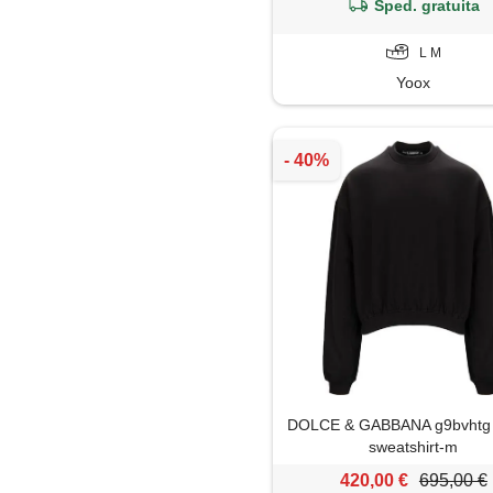
Sped. gratuita
L M
Yoox
DOLCE & GABBANA g9bvhtg
sweatshirt-m
420,00 €
695,00 €