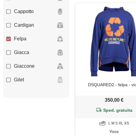
Cappotto
Cardigan
Felpa
Giacca
Giaccone
Gilet
DSQUARED2 - felpa - vi
Giubbotto
350,00 €
Maglietta
Sped. gratuita
Maglione
L M S XL XS
Yoox
Mantella