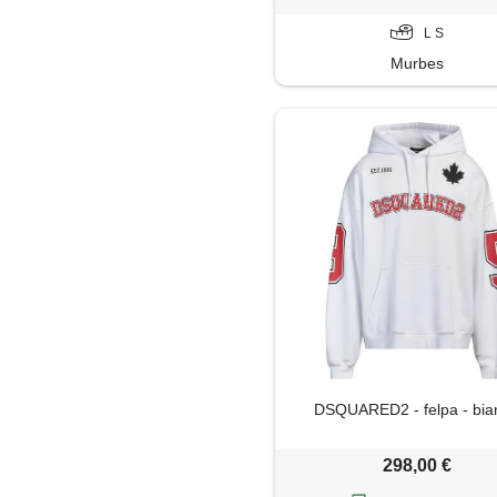
L S
Murbes
DSQUARED2 - felpa - bia
298,00 €