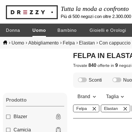
Tutta la moda a confronto
Più di 500 negozi con oltre 2.300.000 
Donna
Uomo
Bambino
Gioielli e Orologi
›
›
›
›
›
Uomo
Abbigliamento
Felpa
Elastan
Con cappuccio
FELPA IN ELA
840
9
Trovate
offerte in
negoz
Sconti
Nuov
Brand
Taglia
Prodotto
Felpa
Elastan
Blazer
Camicia