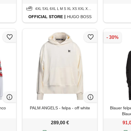
4XL 5XL 6XL L M S XL XS XXL XXXL
OFFICIAL
STORE
HUGO BOSS
nco
PALM ANGELS - felpa - off white
Blauer fel
Blau
289,00 €
91,