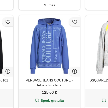
Murbes
u0101
VERSACE JEANS COUTURE -
DSQUARED2 -
felpa - blu china
125,00 €
Sped. gratuita