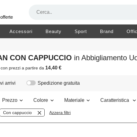
offerte
Accessori
Beauty
Sport
Brand
Offi
STAN CON CAPPUCCIO
in Abbigliamento 
14,40 €
i
con prezzi a partire da
i arrivi
Spedizione gratuita
Prezzo
Colore
Materiale
Caratteristica
Con cappuccio
Azzera filtri