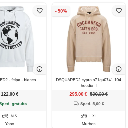
2 - felpa - bianco
DSQUARED2 cypro s71gu0741 104
hoodie -l
122,00 €
295,00 €
590,00 €
Sped. gratuita
Sped. 5,00 €
M S
L XL
Yoox
Murbes