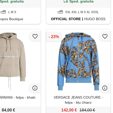
Sped. gratuita
Sped. gratuita
L M S
5XL 6XL L M S XL XXXL
ropos Boutique
OFFICIAL
STORE
HUGO BOSS
MANI - felpa - khaki
VERSACE JEANS COUTURE -
felpa - blu chiaro
84,00 €
142,00 €
184,00 €