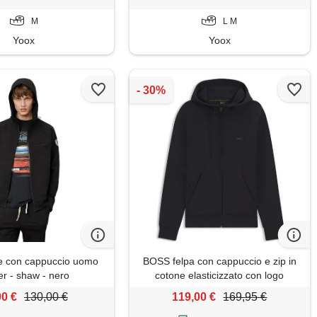
M
L M
Yoox
Yoox
pe con cappuccio uomo
BOSS felpa con cappuccio e zip in
er - shaw - nero
cotone elasticizzato con logo
stampato, blu scuro
00 €
130,00 €
119,00 €
169,95 €