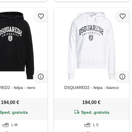
D2 - felpa - nero
DSQUARED2 - felpa - bianco
194,00 €
194,00 €
Sped. gratuita
Sped. gratuita
L M
L S