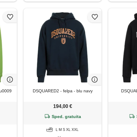
gu0009
DSQUARED2 - felpa - blu navy
DSQUARE
194,00 €
Sped. gratuita
L M S XL XXL