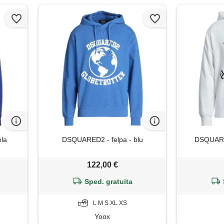
ola
DSQUARED2 - felpa - blu
DSQUARED
122,00 €
Sped. gratuita
L M S XL XS
Yoox