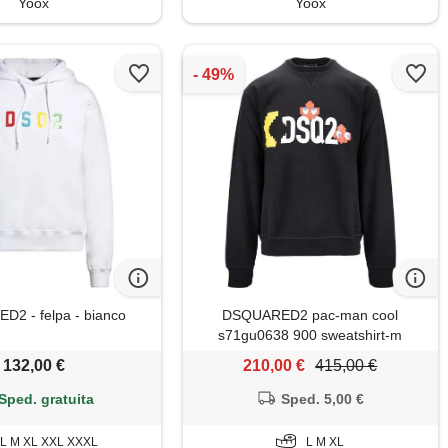
Yoox
Yoox
2 - felpa - bianco
DSQUARED2 pac-man cool
s71gu0638 900 sweatshirt-m
132,00 €
210,00 €
415,00 €
Sped. gratuita
Sped. 5,00 €
L M XL XXL XXXL
L M XL