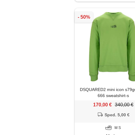
Parka
Piumino
Soprabito
DSQUARED2 mini icon s79
666 sweatshirt-s
170,00 €
340,00 €
Sped. 5,00 €
M S