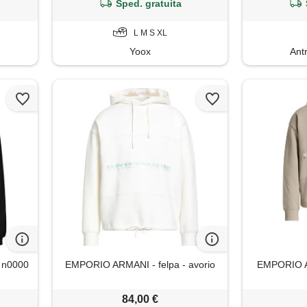
Sped. gratuita
L M S XL
Yoox
Ant
 n0000
EMPORIO ARMANI - felpa - avorio
EMPORIO AR
84,00 €