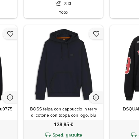
S XL
Yoox
gu0775
BOSS felpa con cappuccio in terry
DSQUARE
di cotone con toppa con logo, blu
scuro
139,95 €
Sped. gratuita