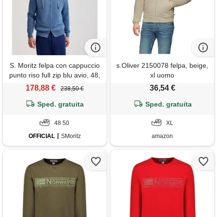
S. Moritz felpa con cappuccio
s.Oliver 2150078 felpa, beige,
punto riso full zip blu avio, 48,
xl uomo
avio
178,88 €
36,54 €
238,50 €
Sped. gratuita
Sped. gratuita
48 50
XL
OFFICIAL
SMoritz
amazon