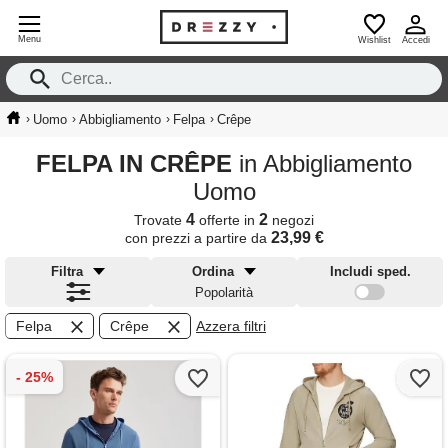
Menu
Wishlist
Accedi
›
›
›
›
Uomo
Abbigliamento
Felpa
Crêpe
FELPA IN CRÊPE
in Abbigliamento
Uomo
4
2
Trovate
offerte in
negozi
23,99 €
con prezzi a partire da
Filtra
Ordina
Includi sped.
Popolarità
Felpa
Crêpe
Azzera filtri